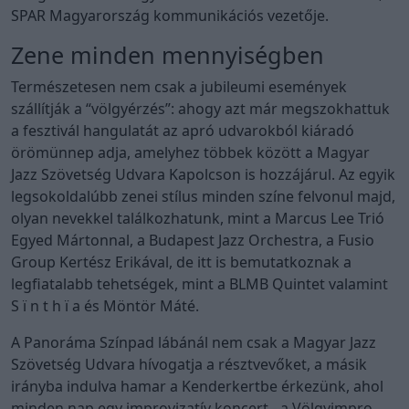
SPAR Magyarország kommunikációs vezetője.
Zene minden mennyiségben
Természetesen nem csak a jubileumi események
szállítják a “völgyérzés”: ahogy azt már megszokhattuk
a fesztivál hangulatát az apró udvarokból kiáradó
örömünnep adja, amelyhez többek között a Magyar
Jazz Szövetség Udvara Kapolcson is hozzájárul. Az egyik
legsokoldalúbb zenei stílus minden színe felvonul majd,
olyan nevekkel találkozhatunk, mint a Marcus Lee Trió
Egyed Mártonnal, a Budapest Jazz Orchestra, a Fusio
Group Kertész Erikával, de itt is bemutatkoznak a
legfiatalabb tehetségek, mint a BLMB Quintet valamint
S ï n t h ï a és Möntör Máté.
A Panoráma Színpad lábánál nem csak a Magyar Jazz
Szövetség Udvara hívogatja a résztvevőket, a másik
irányba indulva hamar a Kenderkertbe érkezünk, ahol
minden nap egy improvizatív koncert - a Völgyimpro