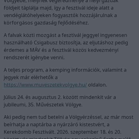
Völgyébe, melynek végeredménye a helyi gazdák
földjeit táplálja majd, így a fesztivál ideje alatt a
vendéglátóhelyeken fogyasztók hozzájárulnak a
körforgásos gazdaság fejlődéséhez.
A falvak közti mozgást a fesztivál jeggyel ingyenesen
használható Csigabusz biztosítja, az eljutáshoz pedig
érdemes a MÁV és a fesztivál közös kedvezményi
rendszerét igénybe venni.
A teljes program, a kemping információk, valamint a
jegyek már elérhetők a
https://www.muveszetekvolgye.hu/
oldalon.
Július 24. és augusztus 2. között mindenkit vár a
jubileumi, 35. Művészetek Völgye.
Aki pedig nem tud betelni a Völgyérzéssel, az már most
beírhatja a naptárba a nyárzáró kistestvért, a
Kerekdomb Fesztivált. 2026. szeptember 18. és 20.