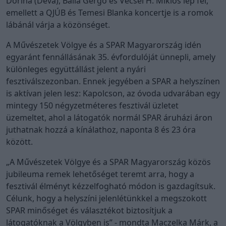
Dorina (Deva), Balla Gergő és Vecsei H. Miklós lép fel,
emellett a QJÚB és Temesi Blanka koncertje is a romok
lábánál várja a közönséget.
A Művészetek Völgye és a SPAR Magyarország idén
egyaránt fennállásának 35. évfordulóját ünnepli, amely
különleges együttállást jelent a nyári
fesztiválszezonban. Ennek jegyében a SPAR a helyszínen
is aktívan jelen lesz: Kapolcson, az óvoda udvarában egy
mintegy 150 négyzetméteres fesztivál üzletet
üzemeltet, ahol a látogatók normál SPAR áruházi áron
juthatnak hozzá a kínálathoz, naponta 8 és 23 óra
között.
„A Művészetek Völgye és a SPAR Magyarország közös
jubileuma remek lehetőséget teremt arra, hogy a
fesztivál élményt kézzelfogható módon is gazdagítsuk.
Célunk, hogy a helyszíni jelenlétünkkel a megszokott
SPAR minőséget és választékot biztosítjuk a
látogatóknak a Völgyben is” - mondta Maczelka Márk, a