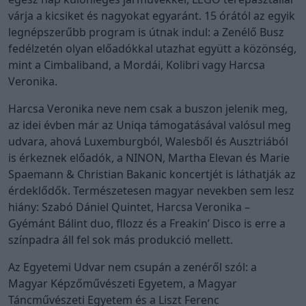
várja a kicsiket és nagyokat egyaránt. 15 órától az egyik
legnépszerűbb program is útnak indul: a Zenélő Busz
fedélzetén olyan előadókkal utazhat együtt a közönség,
mint a Cimbaliband, a Mordái, Kolibri vagy Harcsa
Veronika.
Harcsa Veronika neve nem csak a buszon jelenik meg,
az idei évben már az Uniqa támogatásával valósul meg
udvara, ahová Luxemburgból, Walesből és Ausztriából
is érkeznek előadók, a NINON, Martha Elevan és Marie
Spaemann & Christian Bakanic koncertjét is láthatják az
érdeklődők. Természetesen magyar nevekben sem lesz
hiány: Szabó Dániel Quintet, Harcsa Veronika –
Gyémánt Bálint duo, fllozz és a Freakin’ Disco is erre a
színpadra áll fel sok más produkció mellett.
Az Egyetemi Udvar nem csupán a zenéről szól: a
Magyar Képzőművészeti Egyetem, a Magyar
Táncművészeti Egyetem és a Liszt Ferenc