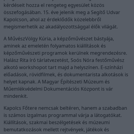
kérdéseit hozza el rengeteg egyesület közös
összefogásában. 15. éve jelenik meg a Segítő Udvar
Kapolcson, ahol az érdeklődők közelebbről
megismerhetik az akadályozottsággal élők világát.
A MűvészVölgy Kúria, a képzőművészet bástyája,
aminek az emeletén folyamatos kiállítások és
képzőművészeti programok kerülnek megrendezésre.
Halász Rita író tárlatvezetést, Soós Nóra festőművész
alkotó workshopot tart majd a helyszínen. E-színházi
előadások, rövidfilmek, és dokumentarista alkotások is
helyet kapnak. A Magyar Építészeti Múzeum és
Műemlékvédelmi Dokumentációs Központ is vár
mindenkit.
Kapolcs Főtere nemcsak beltéren, hanem a szabadban
is számos izgalmas programmal várja a látogatókat.
Kiállítások, szakmai beszélgetések és múzeumi
bemutatkozások mellett rejtvények, játékok és