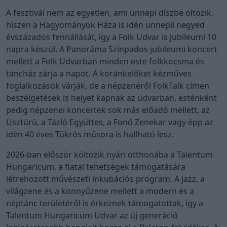
A fesztivál nem az egyetlen, ami ünnepi díszbe öltözik,
hiszen a Hagyományok Háza is idén ünnepli negyed
évszázados fennállását, így a Folk Udvar is jubileumi 10
napra készül. A Panoráma Színpados jubileumi koncert
mellett a Folk Udvarban minden este folkkocsma és
táncház zárja a napot. A koránkelőket kézműves
foglalkozások várják, de a népzenéről FolkTalk címen
beszélgetések is helyet kapnak az udvarban, esténként
pedig népzenei koncertek sok más előadó mellett, az
Üsztürü, a Tázló Együttes, a Fonó Zenekar vagy épp az
idén 40 éves Tükrös műsora is hallható lesz.
2026-ban először költözik nyári otthonába a Talentum
Hungaricum, a fiatal tehetségek támogatására
létrehozott művészeti inkubációs program. A jazz, a
világzene és a könnyűzene mellett a modern és a
néptánc területéről is érkeznek támogatottak, így a
Talentum Hungaricum Udvar az új generáció