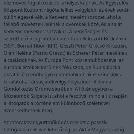
kézműves foglalkozások is helyet kapnak. Az Egyszülős
Központ Központ régóta lelkes völgylakó, az évek során
különlegessé vált, a Kedvenc mesém sorozat, ahol a
fellépő művészek leülnek a gyerekek közé, és a saját
kedvenc meséiket hozzák el. A bensőséges és
szerethető programban idén többek között Beck Zaza
(30Y), Bornai Tibor (KFT), Geszti Péter, Grecsó Krisztián,
Oláh Heléna (Parno Graszt) és Scherer Péter mesélnek
a családoknak. Az Európa Pont közreműködésével az
európai értékek kerülnek fókuszba, de Rubik-kocka
oktatás és rendhagyó matematikaórák is színesítik a
kínálatot a Társasjátékvölgy helyszínen, illetve a
Gondolkozás Öröme sátrában. A Főtér egyben a
Múzeumok Szigete is, ahol a fesztivál mind a tíz napján
a látogatók a történelem különböző szeleteivel
ismerkedhetnek meg.
Az interaktív együttműködés mellett a passzív
befogadásra is van lehetőség, az Aktív Magyarország