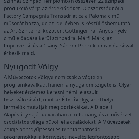
Színház Színpad Templomban összesen 22 színpadi
produkció várja az érdeklődőket. Olaszországból a
Factory Campagnia Transadriatica a Paloma című
műsorát hozza, de az idei évben is készül ősbemutató
az Art-Színtérrel közösen: Göttinger Pál: Anyós nyelv
című előadása kerül színpadra. Márfi Márk, az
Improvizuál és a Csányi Sándor Produkció is előadással
érkezik majd.
Nyugodt Völgy
A Művészetek Völgye nem csak a végtelen
programkavalkád, hanem a nyugalom szigete is. Olyan
helyeket érdemes keresni némi lelassult
fesztiválozásért, mint az ÉltetőVölgy, ahol helyi
termelők mutatják meg portékáikat. A Diabelli
Alapítvány saját udvarában a tudomány, és a művészet
csodálatos világa bűvöli el a családokat. A Művészetek
Zöldje pontgyűjtéssel és fenntarthatósági
programokkal a környezeti nevelés legfontosabb