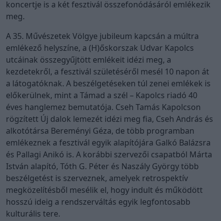
koncertje is a két fesztivál összefonódásáról emlékezik
meg.
A 35. Művészetek Völgye jubileum kapcsán a múltra
emlékező helyszíne, a (H)őskorszak Udvar Kapolcs
utcáinak összegyűjtött emlékeit idézi meg, a
kezdetekről, a fesztivál születéséről mesél 10 napon át
a látogatóknak. A beszélgetéseken túl zenei emlékek is
előkerülnek, mint a Támad a szél – Kapolcs riadó 40
éves hanglemez bemutatója. Cseh Tamás Kapolcson
rögzített Új dalok lemezét idézi meg fia, Cseh András és
alkotótársa Bereményi Géza, de több programban
emlékeznek a fesztivál egyik alapítójára Galkó Balázsra
és Pallagi Anikó is. A korábbi szervezői csapatból Márta
István alapító, Tóth G. Péter és Naszály György több
beszélgetést is szerveznek, amelyek retrospektív
megközelítésből mesélik el, hogy indult és működött
hosszú ideig a rendszerváltás egyik legfontosabb
kulturális tere.