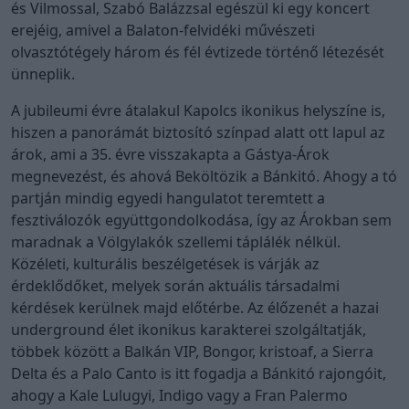
és Vilmossal, Szabó Balázzsal egészül ki egy koncert
erejéig, amivel a Balaton-felvidéki művészeti
olvasztótégely három és fél évtizede történő létezését
ünneplik.
A jubileumi évre átalakul Kapolcs ikonikus helyszíne is,
hiszen a panorámát biztosító színpad alatt ott lapul az
árok, ami a 35. évre visszakapta a Gástya-Árok
megnevezést, és ahová Beköltözik a Bánkitó. Ahogy a tó
partján mindig egyedi hangulatot teremtett a
fesztiválozók együttgondolkodása, így az Árokban sem
maradnak a Völgylakók szellemi táplálék nélkül.
Közéleti, kulturális beszélgetések is várják az
érdeklődőket, melyek során aktuális társadalmi
kérdések kerülnek majd előtérbe. Az élőzenét a hazai
underground élet ikonikus karakterei szolgáltatják,
többek között a Balkán VIP, Bongor, kristoaf, a Sierra
Delta és a Palo Canto is itt fogadja a Bánkitó rajongóit,
ahogy a Kale Lulugyi, Indigo vagy a Fran Palermo