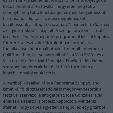
ez számunkra kiemelten fontos. Örömmel folytatjuk a
közös munkát a fesztivállal, hogy idén még több
élményt, még több lehetőséget és még kényelmesebb,
biztonságos digitális fizetési megoldásokat
kínálhassunk a látogatók számára” – ismertette Sármay
az együttműködés alapjait. A szolgáltató idén is több
kreatív és élményközpontú programmal készül Kapolcs
főterére: a fesztiválozók különböző kézműves
foglalkozásokat próbálhatnak ki, megpihenhetnek a
Chill Zone-ban, illetve használhatják a Visa Széfet és a
Visa taxit is a fesztivál 10 napján. Emellett idén kiemelt
szerepet kap interaktív, közérthető formában a
kiberbiztonsági edukáció is.
A “taxiból” kiszállva irány a Panoráma Színpad, ahol
ismét külföldi sztárelőadóval is megörvendeztetik a
fesztivál szervezői a látogatókat. José González, svéd
énekes-dalszerző is ott lesz Kapolcson. Mindenki
átélheti, hogy képes egyetlen hangból és egy gitárból