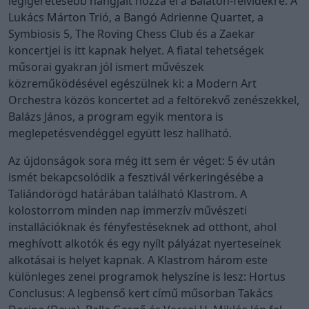
legígéretesebb hangjait hozza el a Balaton-felvidékre. A
Lukács Márton Trió, a Bangó Adrienne Quartet, a
Symbiosis 5, The Roving Chess Club és a Zaekar
koncertjei is itt kapnak helyet. A fiatal tehetségek
műsorai gyakran jól ismert művészek
közreműködésével egészülnek ki: a Modern Art
Orchestra közös koncertet ad a feltörekvő zenészekkel,
Balázs János, a program egyik mentora is
meglepetésvendéggel együtt lesz hallható.
Az újdonságok sora még itt sem ér véget: 5 év után
ismét bekapcsolódik a fesztivál vérkeringésébe a
Taliándörögd határában található Klastrom. A
kolostorrom minden nap immerzív művészeti
installációknak és fényfestéseknek ad otthont, ahol
meghívott alkotók és egy nyílt pályázat nyerteseinek
alkotásai is helyet kapnak. A Klastrom három este
különleges zenei programok helyszíne is lesz: Hortus
Conclusus: A legbenső kert című műsorban Takács