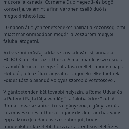
műsora, a kanadai Cordame Duo hegedű- és bőgő
koncertje, valamint a finn Varonen cselló duó is
megtekinthető lesz.
10 napon át olyan tehetségeket hallhat a közönség, ami
miatt már önmagában megéri a Veszprém megyei
faluba látogatni.
Aki viszont másfajta klasszikusra kíváncsi, annak a
HOBO Klub lehet az otthona. A már-már klasszikusnak
számító lemezek megszólaltatása mellett minden nap a
Hobológia filozófia irányzat rajongói elmélkedhetnek
Földes László állandó Völgyes szereplő vezetésével.
Vigántpetenden két további helyszín, a Roma Udvar és
a Petendi Pajta látja vendégül a faluba érkezőket. A
Roma Udvar az autentikus cigányzene, cigány ízek és
kézműveskedés otthona. Cigány diszkó, táncház vagy
épp a Muro Jilo Band is szerephez jut, hogy
mindenkihez közelebb hozza az autentikus életérzést.