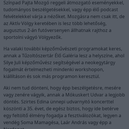
Színpad Pajta Mozgó reggeli átmozgató eseményekkel,
tudományos beszélgetésekkel, vagy épp élő podcast
felvételekkel várja a nézőket. Mozgásra nem csak itt, de
az Aktív Völgy keretében is lesz több lehetőség,
augusztus 2-án futóversenyen állhatnak rajthoz a
sportolni vágyó Völgyezők.
Ha valaki további képzőművészeti programokat keres,
annak a Tűzoltószertár Élő Galéria lesz a helyszíne, ahol
Silye Juli képzőművész segítségével a neokegytárgy
fogalmát értelmezheti mindenki workshopon,
kiállításon és sok más programon keresztül.
Aki nem tud dönteni, hogy épp beszélgetésre, mesére
vagy zenére vágyik, annak a Mókuskert Udvar a legjobb
döntés. Szirtes Edina ünnepi udvarnyitó koncerttel
köszönti a 35. évet, de egész biztos, hogy ide betérve
egy feltöltő élmény fogadja a fesztiválozókat, legyen a
vendég Soma Mamagésa, Laár András vagy épp a