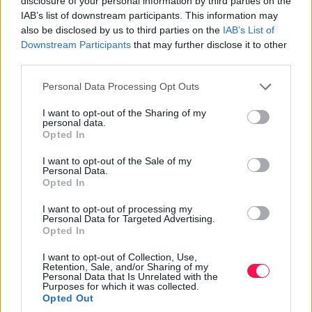
disclosure of your personal information by third parties on the
programkínálat várja a látogatókat, így a tíz nap alatt
IAB’s list of downstream participants. This information may
also be disclosed by us to third parties on the
IAB’s List of
szinte lehetetlen úgy kilépni az utcára, hogy ne kísérje
Downstream Participants
that may further disclose it to other
minden lépést valahonnan felcsendülő muzsika.
third parties.
A falu nagyszínpadaként változatos programokat kínál
Please note that this website/app uses one or more Google
Personal Data Processing Opt Outs
a Cirque du Tókert, ami nem csak a zene, de az
services and may gather and store information including but
újcirkusz fellegvára is ez, a Volkswagen
not limited to your visit or usage behaviour. You may click to
I want to opt-out of the Sharing of my
personal data.
Haszongépjárművek támogatásával megvalósuló udvar.
grant or deny consent to Google and its third-party tags to
Opted In
Míg napközben olyan egyesületek, mint a Művészetek
use your data for below specified purposes in below Google
consent section.
Háza Veszprém, Budapest Főváros Levéltára, a Re-
I want to opt-out of the Sale of my
Personal Data.
Frame by HAB, a Hashomer Hatzair, a Laczkó Dezső
Opted In
Múzeum, és a Papírsárkány foglalkozásai várják az
érdeklődőket, addig este olyan koncertek kapnak
I want to opt-out of processing my
Personal Data for Targeted Advertising.
helyet, mint Zorán, Koncz Zsuzsa, Geszti vagy a
Opted In
Budapest Bár.
I want to opt-out of Collection, Use,
Retention, Sale, and/or Sharing of my
A 35. évfordulóra egy teljesen új, korábban még sosem
Personal Data that Is Unrelated with the
Purposes for which it was collected.
látott zenei projekt készül: a Völgy Szimfonik 35. A
Opted Out
produkcióban a hazai könnyűzenei élet meghatározó