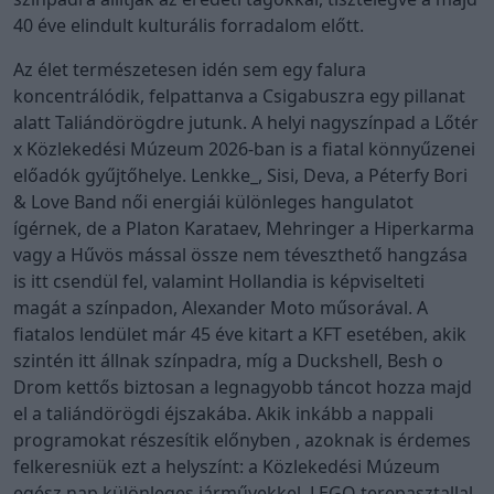
40 éve elindult kulturális forradalom előtt.
Az élet természetesen idén sem egy falura
koncentrálódik, felpattanva a Csigabuszra egy pillanat
alatt Taliándörögdre jutunk. A helyi nagyszínpad a Lőtér
x Közlekedési Múzeum 2026-ban is a fiatal könnyűzenei
előadók gyűjtőhelye. Lenkke_, Sisi, Deva, a Péterfy Bori
& Love Band női energiái különleges hangulatot
ígérnek, de a Platon Karataev, Mehringer a Hiperkarma
vagy a Hűvös mással össze nem téveszthető hangzása
is itt csendül fel, valamint Hollandia is képviselteti
magát a színpadon, Alexander Moto műsorával. A
fiatalos lendület már 45 éve kitart a KFT esetében, akik
szintén itt állnak színpadra, míg a Duckshell, Besh o
Drom kettős biztosan a legnagyobb táncot hozza majd
el a taliándörögdi éjszakába. Akik inkább a nappali
programokat részesítik előnyben , azoknak is érdemes
felkeresniük ezt a helyszínt: a Közlekedési Múzeum
egész nap különleges járművekkel, LEGO terepasztallal