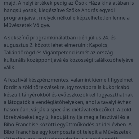
majd. A helyi értékek pedig az Ősök Háza kínálatában is
hangsúlyosak, kiegészítve Szőke András egyedi
programjaival, melyek nélkül elképzelhetetlen lenne a
Művészetek Völgye.
A sokszínű programkínálatban idén július 24. és
augusztus 2. között lehet elmerülni: Kapolcs,
Taliándörögd és Vigántpetend ismét az ország
kulturális középpontjává és közösségi találkozóhelyévé
válik.
A fesztivál készpénzmentes, valamint kiemelt figyelmet
fordít a zöld törekvésekre, így továbbra is kukoricából
készült tányérokból és evőeszközökkel fogyaszthatnak
a látogatók a vendéglátóhelyeken, ahol a tavalyi évhez
hasonlóan, várják a speciális diétával étkezőket. A zöld
törekvéseket egy új kapuját nyitja meg a fesztivál és a
Bibo Franchise közötti együttműködés az idei évben. A
Bibo Franchise egy komposztálót telepít a Művészetek