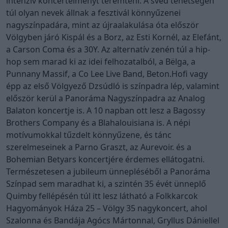
intenzív koncertélményt teremteni. A svéd tehetségen
túl olyan nevek állnak a fesztivál könnyűzenei
nagyszínpadára, mint az újraalakulása óta először
Völgyben járó Kispál és a Borz, az Esti Kornél, az Elefánt,
a Carson Coma és a 30Y. Az alternatív zenén túl a hip-
hop sem marad ki az idei felhozatalból, a Bëlga, a
Punnany Massif, a Co Lee Live Band, Beton.Hofi vagy
épp az első Völgyező Dzsúdló is színpadra lép, valamint
először kerül a Panoráma Nagyszínpadra az Analog
Balaton koncertje is. A 10 napban ott lesz a Bagossy
Brothers Company és a Blahalouisiana is. A népi
motívumokkal tűzdelt könnyűzene, és tánc
szerelmeseinek a Parno Graszt, az Aurevoir. és a
Bohemian Betyars koncertjére érdemes ellátogatni.
Természetesen a jubileum ünnepléséből a Panoráma
Színpad sem maradhat ki, a szintén 35 évét ünneplő
Quimby fellépésén túl itt lesz látható a Folkkarcok
Hagyományok Háza 25 – Völgy 35 nagykoncert, ahol
Szalonna és Bandája Agócs Mártonnal, Gryllus Dániellel