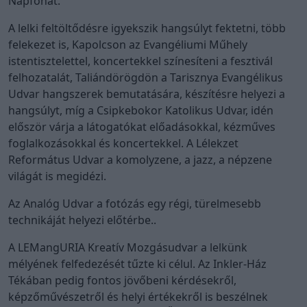
Napfonat.
A lelki feltöltődésre igyekszik hangsúlyt fektetni, több
felekezet is, Kapolcson az Evangéliumi Műhely
istentisztelettel, koncertekkel színesíteni a fesztivál
felhozatalát, Taliándörögdön a Tarisznya Evangélikus
Udvar hangszerek bemutatására, készítésre helyezi a
hangsúlyt, míg a Csipkebokor Katolikus Udvar, idén
először várja a látogatókat előadásokkal, kézműves
foglalkozásokkal és koncertekkel. A Lélekzet
Református Udvar a komolyzene, a jazz, a népzene
világát is megidézi.
Az Analóg Udvar a fotózás egy régi, türelmesebb
technikáját helyezi előtérbe..
A LEMangURIA Kreatív Mozgásudvar a lelkünk
mélyének felfedezését tűzte ki célul. Az Inkler-Ház
Tékában pedig fontos jövőbeni kérdésekről,
képzőművészetről és helyi értékekről is beszélnek