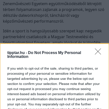
Zeneművészeti Egyetem együttműködéséből létrejött
térben folyamatosan zajlanak a programok, legyen szó
délszláv dalworkshopról, táncházról vagy
képzőművészeti performanszról.
Idén a sport is hangsúlyosabb szerepet kap: negyedik
partnerként csatlakozik a Magyar Testnevelési és
Sporttudományi Egyetem, amely jógával és különféle
ügyességi játékokkal mozgatja meg a közönséget.
tipptar.hu -
Do Not Process My Personal
Information
Taliándörögdön található a Világzenei Udvar x Magyar
Zene Háza, ahol az izraeli néptánctól, a Pajtakocsma
If you wish to opt-out of the sale, sharing to third parties, or
kvízen át a FolkSzínházig várják a látogatókat
processing of your personal or sensitive information for
napközben a programok, majd este a legkülönbözőbb
targeted advertising by us, please use the below opt-out
dallamokra pöröghetnek a szoknyák. A Söndörgő, a Hét
section to confirm your selection. Please note that after your
Hat Club, a Strapa, a BashElán, a Kacaj és az idén 20
opt-out request is processed you may continue seeing
éves Cimbaliband is itt teszi felejthetetlenné a
interest-based ads based on personal information utilized by
völgyezést mindenki számára.
us or personal information disclosed to third parties prior to
your opt-out. You may separately opt-out of the further
Vigántpetenden, a Völgy harmadik falvában is bőséges