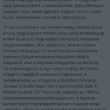
várja délutánonként a fesztiválozókat. Idén a BlueSpot
zenekart olyan nevek egészítik majd ki, mint G. Szabó
Hunor, Fekete-Kovács Kornél és Márta István.
10 nap szerencsére sok mindenre elég, többek között
arra is, hogy Kapolcs minden zenei udvarát kipipálja az
ember és arra is, hogy ezáltal különböző stílusokkal
megismerkedjen, akár olyannal is, amit év közben
könnyen elhanyagol. A római katolikus templomba
betérve a Völgykomolyzene helyszínén találjuk
magunkat, ahol a Danubia Ütőegyüttes az Álomzug
Társulással egészül ki egy műsor erejéig, de Chopin
világát is megidézik a templom falai között. A
Zeneakadémia, az Artisjus és a Budafoki Dohnányi
Zenekar is önálló napot tart majd a freskók alatt. A
Mandel Quartet „ŐS” Koncertje megidézi az 1989-es,
első komolyzenei koncertet Kapolcson. A fesztivál
keretein belül megrendezett koncert műsorát ismét
színpadra állítják az eredeti tagokkal, tisztelegve a majd