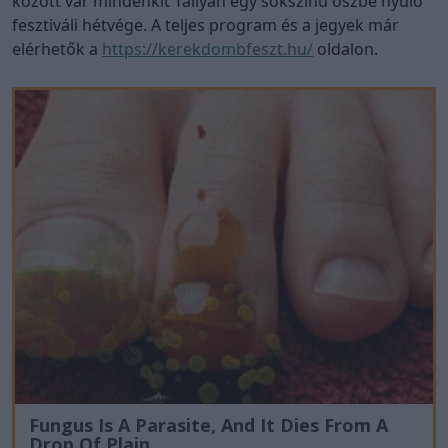
között vár mindenkit Tállyán egy sokszínű őszbe nyúló
fesztiváli hétvége. A teljes program és a jegyek már
elérhetők a
https://kerekdombfeszt.hu/
oldalon.
Fungus Is A Parasite, And It Dies From A
Drop Of Plain...