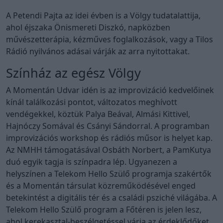
A Petendi Pajta az idei évben is a Völgy tudatalattija,
ahol éjszaka Önismereti Diszkó, napközben
művészetterápia, kézműves foglalkozások, vagy a Tilos
Rádió nyilvános adásai várják az arra nyitottakat.
Színház az egész Völgy
A Momentán Udvar idén is az improvizáció kedvelőinek
kínál találkozási pontot, változatos meghívott
vendégekkel, köztük Palya Beával, Almási Kittivel,
Hajnóczy Somával és Csányi Sándorral. A programban
improvizációs workshop és rádiós műsor is helyet kap.
Az NMHH támogatásával Osbáth Norbert, a PamKutya
duó egyik tagja is színpadra lép. Ugyanezen a
helyszínen a Telekom Hello Szülő programja szakértők
és a Momentán társulat közreműködésével enged
betekintést a digitális tér és a családi psziché világába. A
Telekom Hello Szülő program a Főtéren is jelen lesz,
ahol kerekasztal-beszélgetéssel várja az érdeklődőket.