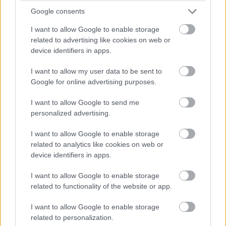
előadói – Sena (Irie Maffia), Beck Zoli (30Y), Szendrői
Google consents
Csaba (Elefánt), Co Lee, Giorgio (Carson Coma) és
I want to allow Google to enable storage
Beton.Hofi – a Danubia Zenekarral közösen állnak
related to advertising like cookies on web or
színpadra. A többszörös visszatérő Frenák Pál Társulat
device identifiers in apps.
szólóestje, a Fragmantok, a Duda Éva Társulat egyedi
Summer Breeze best of összeállítása is a jubileum
I want to allow my user data to be sent to
része, ahogy az idei évben az Operaház is helyet kap
Google for online advertising purposes.
Vigántpetend kavalkádjában, Gaetano Donizetti: A
I want to allow Google to send me
csengő című előadását láthatják itt a nézők.
personalized advertising.
A Völgy szíve, vagyis a Kaláka Versudvar mindössze
I want to allow Google to enable storage
néhány lépésre dobog innen, ahol a versek zenével
related to analytics like cookies on web or
kelnek életre, a gyerekeket Tengerecki Pál vagy épp
device identifiers in apps.
Kacor Király várja délelőtt, este pedig Szabó Balázs
Bandája, Rackaláka koncert ahol Ferenczi György és az
I want to allow Google to enable storage
Első Pesti Rackák egészítik ki a Kaláka koncertjét. Az
related to functionality of the website or app.
udvar szervezői méltó módon megemlékeznek a
I want to allow Google to enable storage
nemrégiben távozott Sebő Ferencről, aki a hazai
related to personalization.
táncház mozgalom egyik legnagyobb alakja volt.