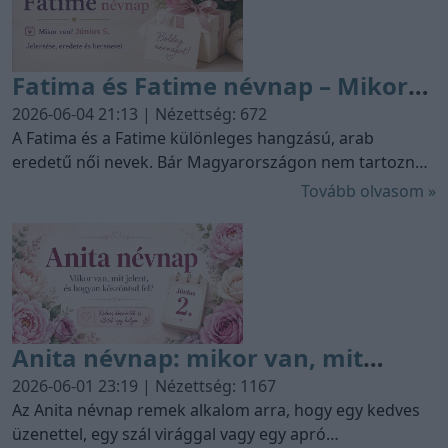
Fatima és Fatime névnap – Mikor
van, mit jelent a különleges női
2026-06-04 21:13 | Nézettség: 672
név?
A Fatima és a Fatime különleges hangzású, arab
eredetű női nevek. Bár Magyarországon nem tartoznak
a leggyakrabban választott utónevek közé, nemzetközi
Tovább olvasom »
környezetben széles körben ismertek. A névhez gazdag
történelmi és kulturális háttér kapcsolódik: az iszlám
hagyomány egyik kiemelkedő nőalakja éppúgy
eszünkbe juthat róla, mint a portugáliai Fátima világhírű
zarándokhelye. A két név közötti kapcsolat egyszerű: a
Fatime a Fatima név alakváltozata. Magyarországon
Anita névnap: mikor van, mit
mindkét forma anyakönyvezhető női utónév. De mikor
van Fatima névnap, és melyik napon köszönthetjük fel a
jelent az Anita név, és hogyan
2026-06-01 23:19 | Nézettség: 1167
Fatime nevű ismerőseinket? Mit jelent ez a dallamos
köszöntsd fel?
Az Anita névnap remek alkalom arra, hogy egy kedves
név, és milyen becenevek illenek hozzá? Cikkünkben
üzenettel, egy szál virággal vagy egy apró