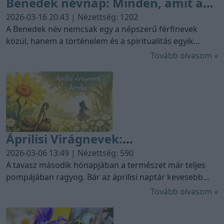
Benedek névnap: Minden, amit a
név eredetéről, jelentéséről és
2026-03-16 20:43 | Nézettség: 1202
ünnepléséről tudni érdemes
A Benedek név nemcsak egy a népszerű férfinevek
közül, hanem a történelem és a spiritualitás egyik
legmélyebb tartalommal bíró elnevezése. Fedezze fel
Tovább olvasom »
velünk a Benedek névnap pontos dátumait, a "Híres
Benedekek" életútját, a név latin gyökereit és a
legszebb névnapi jókívánságokat ebben a hiánypótló
összefoglalóban.
Áprilisi Virágnevek:
Névkalendárium és Trendek 2026
2026-03-06 13:49 | Nézettség: 590
A tavasz második hónapjában a természet már teljes
pompájában ragyog. Bár az áprilisi naptár kevesebb
botanikai eredetű nevet tartogat, mint a márciusi
Tovább olvasom »
„dömping”, az ekkor ünnepelt nevek mély
jelentéstartalommal és különleges gyógyító