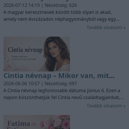
keresztnevek: Tünde, Enikő, Hajna,
2026-07-12 14:19 | Nézettség: 626
Ilma és Dalma története
A magyar keresztnevek között több olyan is akad,
amely nem évszázados néphagyományból vagy egy
idegen nyelvből került hozzánk, hanem egy költő
Tovább olvasom »
képzeletében született meg. Vörösmarty Mihály által
alkotott keresztnevek közül a Tünde és az Enikő ma
már annyira természetes részének tűnik a magyar
névkincsnek, hogy sokan nem is sejtik irodalmi
eredetüket.
Cintia névnap – Mikor van, mit
jelent a Cintia név?
2026-06-06 10:57 | Nézettség: 697
A Cintia névnap legfontosabb dátuma június 6. Ezen a
napon köszönthetjük fel Cintia nevű családtagjainkat,
barátainkat és ismerőseinket. A Cintia dallamos
Tovább olvasom »
hangzású, görög mitológiai eredetű női név, amely
Magyarországon is ismert és hivatalosan
anyakönyvezhető.