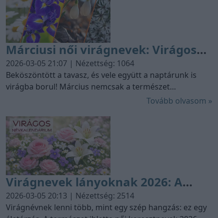
szimbolikával bírnak.
Márciusi női virágnevek: Virágos
Névkalendárium 2026
2026-03-05 21:07 | Nézettség: 1064
Beköszöntött a tavasz, és vele együtt a naptárunk is
virágba borul! Március nemcsak a természet
ébredésének ideje, hanem a legszebb növényi eredetű
Tovább olvasom »
keresztneveink ünnepe is. Ebben a hónapban a hó alól
kibújó apró hírnököktől a szivárvány minden színében
pompázó szirmokig mindenki megtalálja a kedvencét.
Virágnevek lányoknak 2026: A
Nagy Virágos Névkalendárium
2026-03-05 20:13 | Nézettség: 2514
Virágnévnek lenni több, mint egy szép hangzás: ez egy