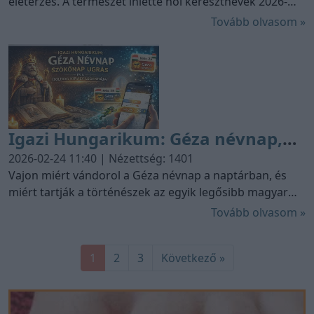
életérzés. A természet ihlette női keresztnevek 2026-
ban népszerűbbek, mint valaha. Legyen szó a kora
Tovább olvasom »
tavaszi hóvirágról vagy az őszvégi hortenziáról, ebben
az átfogó útmutatóban megtalálod az összes
anyakönyvezhető virágnév gyűjteményét, névnapját és
jelentését.
Igazi Hungarikum: Géza névnap,
szökőnapi ugrás és a „Boldog”
2026-02-24 11:40 | Nézettség: 1401
király legendája
Vajon miért vándorol a Géza névnap a naptárban, és
miért tartják a történészek az egyik legősibb magyar
méltóságnévnek? A Géza névnap (február 25.) nem
Tovább olvasom »
csupán egy ünnep, hanem a magyar államiság és
kultúra egyik tartóoszlopa. Ebben a cikkben tisztázzuk
1
2
3
Következő »
a név eredetét, a szökőévek furcsaságait, és
bemutatjuk azokat a híres Gézákat, akik örökre beírták
magukat a történelembe.