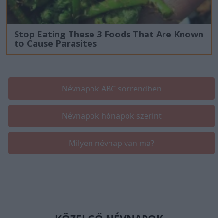
Stop Eating These 3 Foods That Are Known
to Cause Parasites
Névnapok ABC sorrendben
Névnapok hónapok szerint
Milyen névnap van ma?