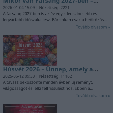
Mikor van Farsang 2027-ben –
Teljes útmutató: Dátumok,
2026-01-04 15:09 | Nézettség: 2221
népszokások és a Mohácsi
A farsang 2027-ben is az év egyik legszínesebb és
legvártabb időszaka lesz. Bár sokan csak a beöltözős
Busójárás titkai
bálokat és a fánkevést azonosítják ezzel az ünneppel, a
Tovább olvasom »
farsang valójában egy mélyen gyökerező, rítusokkal teli
átmeneti időszak a tél és a tavasz között. Ebben a
részletes útmutatóban górcső alá vesszük a 2027-es
farsangi naptárat, elmagyarázzuk a mozgóünnepek
számításának módját, és bemutatjuk Magyarország
legjelentősebb népi eseményét, a Mohácsi busójárást.
Húsvét 2026 – Ünnep, amely a
megújulást hozza
2025-06-12 09:33 | Nézettség: 11162
A tavasz beköszönte minden évben új reményt,
világosságot és lelki felfrissülést hoz. Ebben a
szellemben közeleg Húsvét 2026-ban is – a keresztény
Tovább olvasom »
világ egyik legfontosabb ünnepe, mely Jézus Krisztus
feltámadására emlékeztet, s amely egyúttal lehetőséget
ad az elcsendesedésre, a családi együttlétekre és az