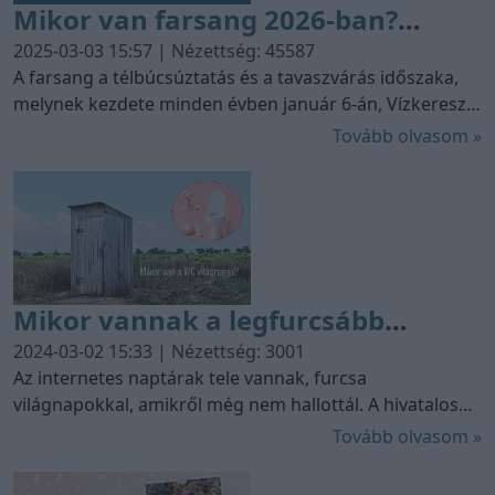
Mikor van farsang 2026-ban?
Vizkereszt, farsang farka,
2025-03-03 15:57 | Nézettség: 45587
húshagyókedd és hamvazószerda
A farsang a télbúcsúztatás és a tavaszvárás időszaka,
melynek kezdete minden évben január 6-án, Vízkereszt
hagyományai
napján van. A farsangi időszak vége azonban változó,
Tovább olvasom »
mivel a húsvét mozgó ünnep, és ehhez igazodik a
farsang zárása is.
Mikor vannak a legfurcsább
világnapok a naptárban?
2024-03-02 15:33 | Nézettség: 3001
Az internetes naptárak tele vannak, furcsa
világnapokkal, amikről még nem hallottál. A hivatalos
ünnepnapok mellett rengeteg furcsa és vicces világnap
Tovább olvasom »
is színesíti az év naptárát. Ezek a napok arra hivatottak,
hogy felhívják a figyelmet egy-egy témára, vagy