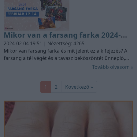
egyszerűen csak mosolyt csaljanak az arcunkra.
Összeszedtünk nektek párat az év majdnem mindegyik
hónapjából!
Mikor van a farsang farka 2024-
ben? A farsangi időszak nagy
2024-02-04 19:51 | Nézettség: 4265
karneváljai
Mikor van farsang farka és mit jelent ez a kifejezés? A
farsang a tél végét és a tavasz beköszöntét ünneplő,
vidám időszak, tele jelmezekkel, bálokkal és
Tovább olvasom »
mulatságokkal. A farsangi időszak vízkereszt napján,
azaz január 6-án kezdődik és húshagyó keddig tart. A
1
2
Következő »
farsang utolsó három napját, azaz csütörtököt,
pénteket és szombatot hívjuk farsang farkának.