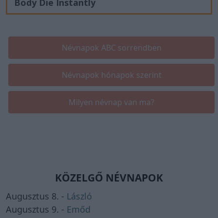
Body Die Instantly
Névnapok ABC sorrendben
Névnapok hónapok szerint
Milyen névnap van ma?
KÖZELGŐ NÉVNAPOK
Augusztus 8. -
László
Augusztus 9. -
Emőd