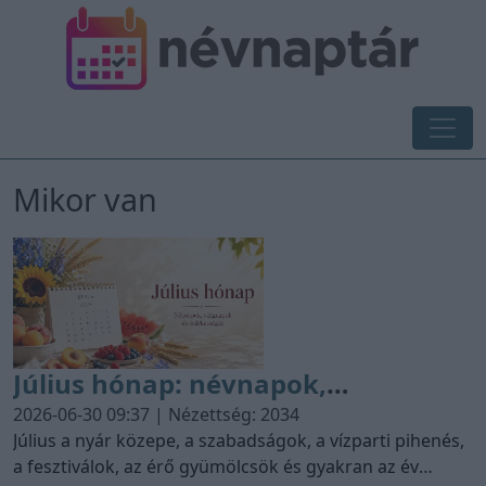
Mikor van
Július hónap: névnapok,
világnapok, jeles napok és
2026-06-30 09:37 | Nézettség: 2034
érdekességek
Július a nyár közepe, a szabadságok, a vízparti pihenés,
a fesztiválok, az érő gyümölcsök és gyakran az év