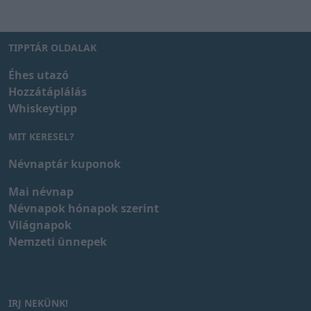
TIPPTÁR OLDALAK
Éhes utazó
Hozzátáplálás
Whiskeytipp
MIT KERESEL?
Névnaptár kuponok
Mai névnap
Névnapok hónapok szerint
Világnapok
Nemzeti ünnepek
IRJ NEKÜNK!