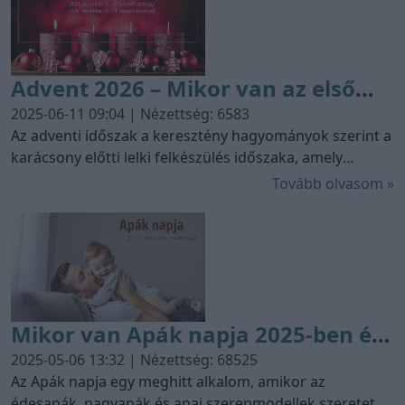
értékek újragondolására is.
Advent 2026 – Mikor van az első
adventi hétvége 2026-ban?
2025-06-11 09:04 | Nézettség: 6583
Az adventi időszak a keresztény hagyományok szerint a
karácsony előtti lelki felkészülés időszaka, amely
egyben a templomi év kezdete is. Nem csupán vallási
Tovább olvasom »
jelentőségű, hanem a modern társadalomban is fontos
szerepet játszik, hiszen a karácsonyi hangolódás, az
otthonok ünnepi díszbe öltöztetése és az
elcsendesedés lehetőségét nyújtja. Évről évre sokan
keresik a választ arra, hogy mikor kezdődik az advent,
hiszen ez határozza meg az ünnepi előkészületek
Mikor van Apák napja 2025-ben és
ütemét is. Nézzük meg, mikor esik az első adventi
vasárnap 2026-ban, és mit érdemes tudni erről az
2026-ban? Eredete és köszöntési
2025-05-06 13:32 | Nézettség: 68525
időszakról.
ötletek
Az Apák napja egy meghitt alkalom, amikor az
édesapák, nagyapák és apai szerepmodellek szeretetét,