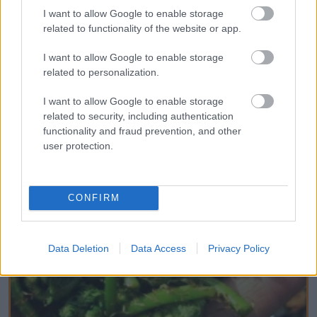
I want to allow Google to enable storage
related to functionality of the website or app.
Fungus Dries Up And Falls Off After The
I want to allow Google to enable storage
First Use
related to personalization.
I want to allow Google to enable storage
related to security, including authentication
functionality and fraud prevention, and other
user protection.
CONFIRM
Data Deletion
Data Access
Privacy Policy