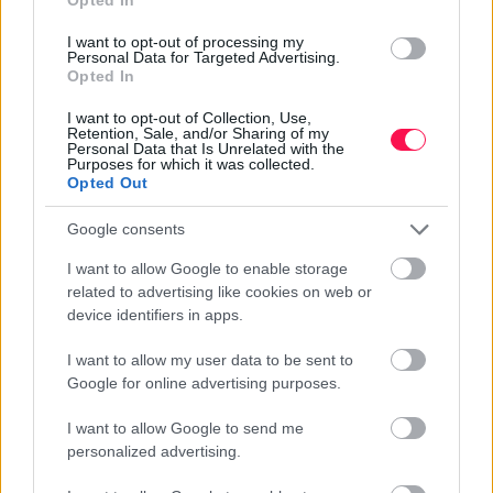
Augusztus 5. -
Krisztina
I want to opt-out of processing my
Augusztus 6. -
Berta
,
Bettina
Personal Data for Targeted Advertising.
Opted In
Augusztus 7. -
Ibolya
,
Donát
Augusztus 8. -
László
I want to opt-out of Collection, Use,
Retention, Sale, and/or Sharing of my
Augusztus 9. -
Emőd
Personal Data that Is Unrelated with the
Purposes for which it was collected.
Augusztus 10. -
Lőrinc
Opted Out
Augusztus 11. -
Zsuzsanna
,
Tiborc
Google consents
Augusztus 12. -
Klára
,
Kiara
Augusztus 13. -
Ipoly
,
Heléna
I want to allow Google to enable storage
Augusztus 14. -
Marcell
related to advertising like cookies on web or
device identifiers in apps.
Augusztus 15. -
Mária
Augusztus 16. -
Ábrahám
I want to allow my user data to be sent to
Augusztus 17. -
Jácint
Google for online advertising purposes.
Augusztus 18. -
Ilona
,
Heléna
I want to allow Google to send me
Augusztus 19. -
Huba
personalized advertising.
Augusztus 20. -
István