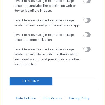
I want to allow Google to enable storage
Augusztus 21. -
Hajna
,
Sámuel
related to analytics like cookies on web or
Augusztus 22. -
Menyhért
,
Mirjam
device identifiers in apps.
Augusztus 23. -
Bence
Augusztus 24. -
Bertalan
I want to allow Google to enable storage
related to functionality of the website or app.
Augusztus 25. -
Lajos
,
Patrícia
Augusztus 26. -
Izsó
I want to allow Google to enable storage
Augusztus 27. -
Gáspár
related to personalization.
Augusztus 28. -
Ágoston
I want to allow Google to enable storage
Augusztus 29. -
Beatrix
,
Erna
related to security, including authentication
Augusztus 30. -
Rózsa
,
Róza
functionality and fraud prevention, and other
user protection.
Augusztus 31. -
Bella
,
Erika
CONFIRM
Data Deletion
Data Access
Privacy Policy