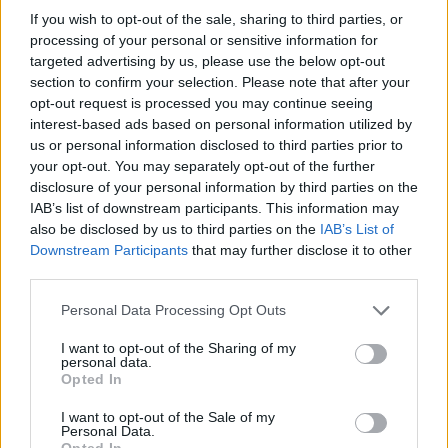
If you wish to opt-out of the sale, sharing to third parties, or
KÖZELGŐ NÉVNAPOK
processing of your personal or sensitive information for
targeted advertising by us, please use the below opt-out
Augusztus 9. -
Emőd
section to confirm your selection. Please note that after your
Augusztus 10. -
Lőrinc
opt-out request is processed you may continue seeing
interest-based ads based on personal information utilized by
Augusztus 11. -
Zsuzsanna
,
Tiborc
us or personal information disclosed to third parties prior to
Augusztus 12. -
Klára
,
Kiara
your opt-out. You may separately opt-out of the further
Augusztus 13. -
Ipoly
,
Heléna
disclosure of your personal information by third parties on the
IAB’s list of downstream participants. This information may
NÉVNAP KERESŐ
also be disclosed by us to third parties on the
IAB’s List of
Downstream Participants
that may further disclose it to other
third parties.
Keres
Please note that this website/app uses one or more Google
Personal Data Processing Opt Outs
AUGUSZTUS HÓNAP NÉVNAPOK
services and may gather and store information including but
not limited to your visit or usage behaviour. You may click to
I want to opt-out of the Sharing of my
Augusztus 1. -
Boglárka
personal data.
grant or deny consent to Google and its third-party tags to
Opted In
Augusztus 2. -
Lehel
use your data for below specified purposes in below Google
consent section.
Augusztus 3. -
Hermina
I want to opt-out of the Sale of my
Personal Data.
Augusztus 4. -
Dominika
,
Domonkos
,
Dominik
Opted In