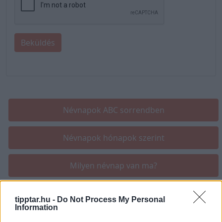
Beküldés
Névnapok ABC sorrendben
Névnapok hónapok szerint
Milyen névnap van ma?
tipptar.hu -
Do Not Process My Personal
Information