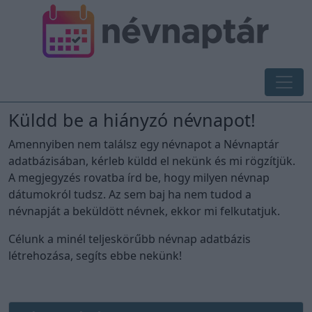
Küldd be a hiányzó névnapot!
Amennyiben nem találsz egy névnapot a Névnaptár
adatbázisában, kérleb küldd el nekünk és mi rögzítjük.
A megjegyzés rovatba írd be, hogy milyen névnap
dátumokról tudsz. Az sem baj ha nem tudod a
névnapját a beküldött névnek, ekkor mi felkutatjuk.
Célunk a minél teljeskörűbb névnap adatbázis
létrehozása, segíts ebbe nekünk!