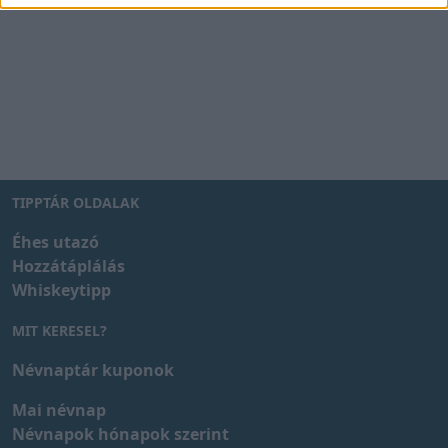
TIPPTÁR OLDALAK
Éhes utazó
Hozzátáplálás
Whiskeytipp
MIT KERESEL?
Névnaptár kuponok
Mai névnap
Névnapok hónapok szerint