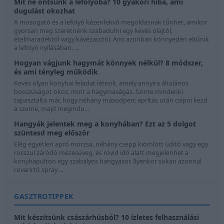
Mit ne öntsünk a lefolyóba? 10 gyakori hiba, ami
dugulást okozhat
A mosogató és a lefolyó kézenfekvő megoldásnak tűnhet, amikor
gyorsan meg szeretnénk szabadulni egy kevés olajtól,
ételmaradéktól vagy kávézacctól. Ami azonban könnyedén eltűnik
a lefolyó nyílásában, ...
Hogyan vágjunk hagymát könnyek nélkül? 8 módszer,
és ami tényleg működik
Kevés olyan konyhai feladat létezik, amely annyira általános
bosszúságot okoz, mint a hagymavágás. Szinte mindenki
tapasztalta már, hogy néhány másodperc aprítás után csípni kezd
a szeme, majd megindu...
Hangyák jelentek meg a konyhában? Ezt az 5 dolgot
szüntesd meg először
Elég egyetlen apró morzsa, néhány csepp kiömlött üdítő vagy egy
rosszul záródó mézesüveg, és rövid idő alatt megjelenhet a
konyhapulton egy szabályos hangyasor. Ilyenkor sokan azonnal
rovarirtó spray ...
GASZTROTIPPEK
Mit készítsünk császárhúsból? 10 ízletes felhasználási