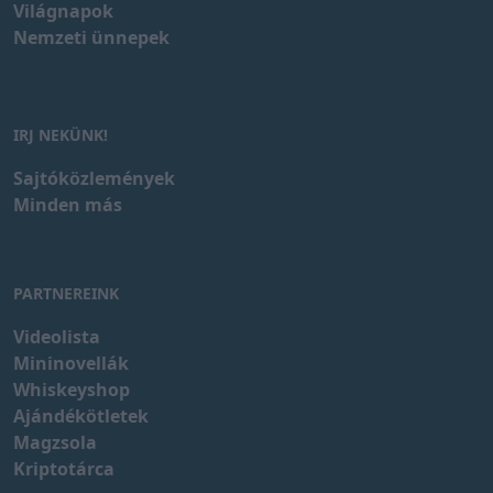
Világnapok
Nemzeti ünnepek
IRJ NEKÜNK!
Sajtóközlemények
Minden más
PARTNEREINK
Videolista
Mininovellák
Whiskeyshop
Ajándékötletek
Magzsola
Kriptotárca