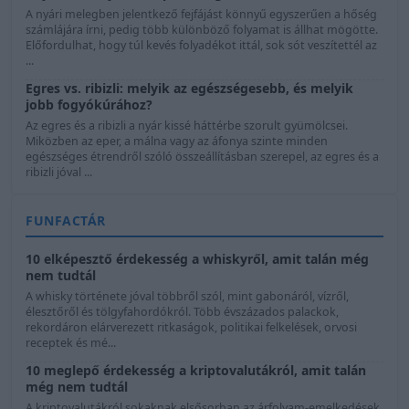
A nyári melegben jelentkező fejfájást könnyű egyszerűen a hőség
számlájára írni, pedig több különböző folyamat is állhat mögötte.
Előfordulhat, hogy túl kevés folyadékot ittál, sok sót veszítettél az
...
Egres vs. ribizli: melyik az egészségesebb, és melyik
jobb fogyókúrához?
Az egres és a ribizli a nyár kissé háttérbe szorult gyümölcsei.
Miközben az eper, a málna vagy az áfonya szinte minden
egészséges étrendről szóló összeállításban szerepel, az egres és a
ribizli jóval ...
FUNFACTÁR
10 elképesztő érdekesség a whiskyről, amit talán még
nem tudtál
A whisky története jóval többről szól, mint gabonáról, vízről,
élesztőről és tölgyfahordókról. Több évszázados palackok,
rekordáron elárverezett ritkaságok, politikai felkelések, orvosi
receptek és mé...
10 meglepő érdekesség a kriptovalutákról, amit talán
még nem tudtál
A kriptovalutákról sokaknak elsősorban az árfolyam-emelkedések,