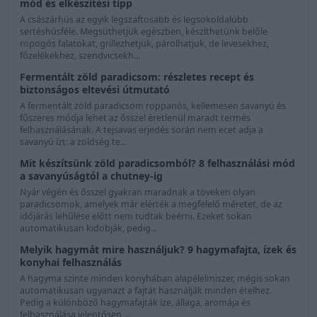
mód és elkészítési tipp
A császárhús az egyik legszaftosabb és legsokoldalúbb
sertéshúsféle. Megsüthetjük egészben, készíthetünk belőle
ropogós falatokat, grillezhetjük, párolhatjuk, de levesekhez,
főzelékekhez, szendvicsekh...
Fermentált zöld paradicsom: részletes recept és
biztonságos eltevési útmutató
A fermentált zöld paradicsom roppanós, kellemesen savanyú és
fűszeres módja lehet az ősszel éretlenül maradt termés
felhasználásának. A tejsavas erjedés során nem ecet adja a
savanyú ízt: a zöldség te...
Mit készítsünk zöld paradicsomból? 8 felhasználási mód
a savanyúságtól a chutney-ig
Nyár végén és ősszel gyakran maradnak a töveken olyan
paradicsomok, amelyek már elérték a megfelelő méretet, de az
időjárás lehűlése előtt nem tudtak beérni. Ezeket sokan
automatikusan kidobják, pedig...
Melyik hagymát mire használjuk? 9 hagymafajta, ízek és
konyhai felhasználás
A hagyma szinte minden konyhában alapélelmiszer, mégis sokan
automatikusan ugyanazt a fajtát használják minden ételhez.
Pedig a különböző hagymafajták íze, állaga, aromája és
felhasználása jelentősen ...