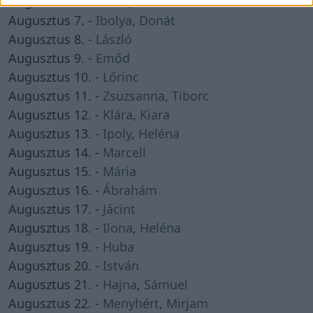
Augusztus 6. -
Berta
,
Bettina
Augusztus 7. -
Ibolya
,
Donát
Augusztus 8. -
László
Augusztus 9. -
Emőd
Augusztus 10. -
Lőrinc
Augusztus 11. -
Zsuzsanna
,
Tiborc
Augusztus 12. -
Klára
,
Kiara
Augusztus 13. -
Ipoly
,
Heléna
Augusztus 14. -
Marcell
Augusztus 15. -
Mária
Augusztus 16. -
Ábrahám
Augusztus 17. -
Jácint
Augusztus 18. -
Ilona
,
Heléna
Augusztus 19. -
Huba
Augusztus 20. -
István
Augusztus 21. -
Hajna
,
Sámuel
Augusztus 22. -
Menyhért
,
Mirjam