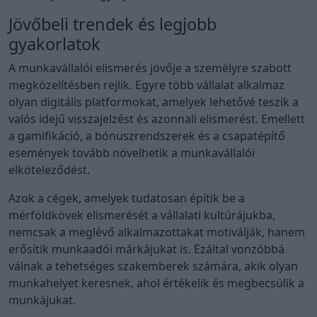
Jövőbeli trendek és legjobb
gyakorlatok
A munkavállalói elismerés jövője a személyre szabott
megközelítésben rejlik. Egyre több vállalat alkalmaz
olyan digitális platformokat, amelyek lehetővé teszik a
valós idejű visszajelzést és azonnali elismerést. Emellett
a gamifikáció, a bónuszrendszerek és a csapatépítő
események tovább növelhetik a munkavállalói
elköteleződést.
Azok a cégek, amelyek tudatosan építik be a
mérföldkövek elismerését a vállalati kultúrájukba,
nemcsak a meglévő alkalmazottakat motiválják, hanem
erősítik munkaadói márkájukat is. Ezáltal vonzóbbá
válnak a tehetséges szakemberek számára, akik olyan
munkahelyet keresnek, ahol értékelik és megbecsülik a
munkájukat.