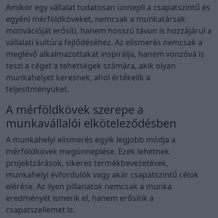
Amikor egy vállalat tudatosan ünnepli a csapatszintű és
egyéni mérföldköveket, nemcsak a munkatársak
motivációját erősíti, hanem hosszú távon is hozzájárul a
vállalati kultúra fejlődéséhez. Az elismerés nemcsak a
meglévő alkalmazottakat inspirálja, hanem vonzóvá is
teszi a céget a tehetségek számára, akik olyan
munkahelyet keresnek, ahol értékelik a
teljesítményüket.
A mérföldkövek szerepe a
munkavállalói elköteleződésben
A munkahelyi elismerés egyik legjobb módja a
mérföldkövek megünneplése. Ezek lehetnek
projektzárások, sikeres termékbevezetések,
munkahelyi évfordulók vagy akár csapatszintű célok
elérése. Az ilyen pillanatok nemcsak a munka
eredményét ismerik el, hanem erősítik a
csapatszellemet is.