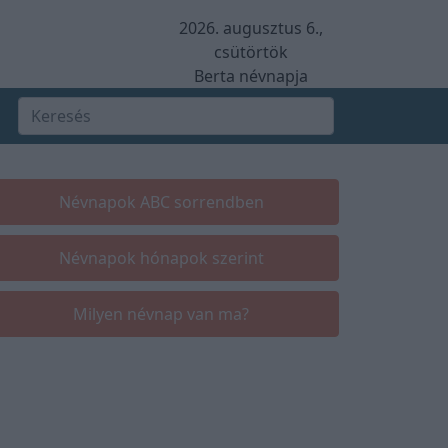
2026. augusztus 6.,
csütörtök
Berta névnapja
Névnapok ABC sorrendben
Névnapok hónapok szerint
Milyen névnap van ma?