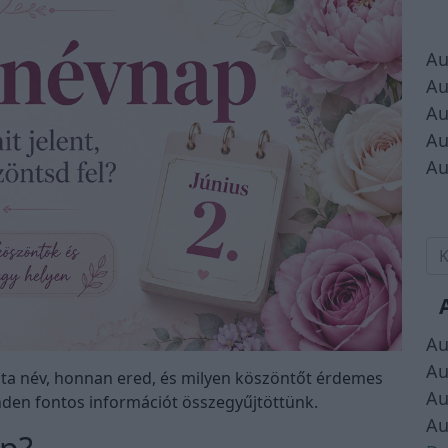
Au
Au
Au
Au
Au
Au
Au
nita név, honnan ered, és milyen köszöntőt érdemes
Au
den fontos információt összegyűjtöttünk.
Au