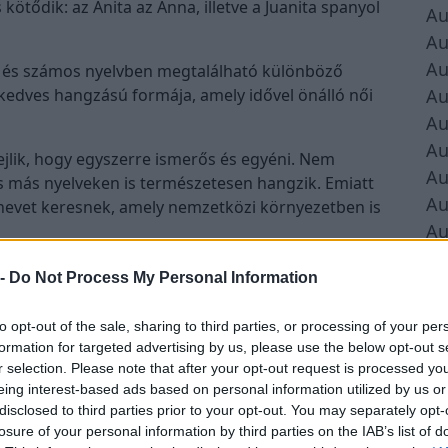
ötődik: az Anita az Anna, illetve a Juanita spanyol
Au
Au
Au
k, és számos nyelvben megtalálható különböző
Au
 kedves hangzású formája, amely idővel önálló női
Au
Au
jlik, hogy egyszerre ismerős és egyéni. Nem
Au
 más nyelveken is természetesen hangzik. Emiatt
Au
i nevet keresnek, amely nemzetközi környezetben is
Au
Au
z Anitákat?
 -
Do Not Process My Personal Information
Au
val rendelkezik. A megfelelő becenév természetesen
to opt-out of the sale, sharing to third parties, or processing of your per
megszólítást szereti, illetve mi honosodott meg a
formation for targeted advertising by us, please use the below opt-out s
r selection. Please note that after your opt-out request is processed y
eing interest-based ads based on personal information utilized by us or
disclosed to third parties prior to your opt-out. You may separately opt-
losure of your personal information by third parties on the IAB’s list of
á