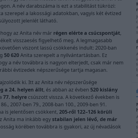
on. A név darabszáma is ezt a stabilitást tükrözi:
a szerepel a lakossági adatokban, vagyis két évtized
J
úlyozott jelenlét látható.
c
a
s
ó, hogy az Anita név már
régen elérte a csúcspontját
,
ékelt visszaesés figyelhető meg. A legmagasabb
 követően viszont lassú csökkenés indult: 2020-ban
ig
50 620
Anita szerepelt a nyilvántartásban. Ez
i
ogy a név továbbra is nagyon elterjedt, csak már nem
f
orábbi évtizedek népszerűsége tartja magasan.
e
ajzolódik ki. Itt az Anita név népszerűsége
 a 24. helyen állt
, és abban az évben
520 kislány
 a
77. helyre
csúszott vissza. A következő években is
 86., 2007-ben 79., 2008-ban 100., 2009-ben 91.
ma is jelentősen csökkent,
205-ről 122–126 körüli
 az Anita ma inkább egy
stabilan jelen lévő, de már
lakosság körében továbbra is gyakori, az új névadások
f
e