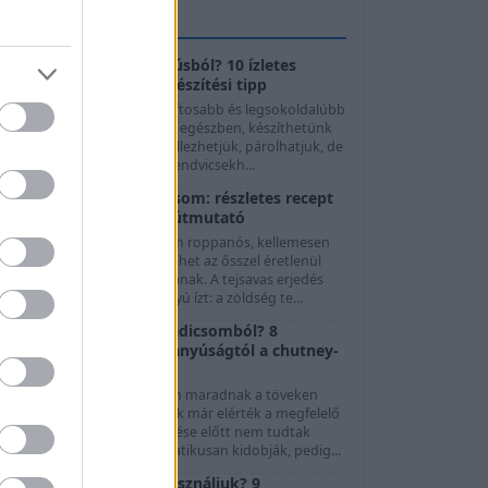
GASZTROTIPPEK
Mit készítsünk császárhúsból? 10 ízletes
felhasználási mód és elkészítési tipp
A császárhús az egyik legszaftosabb és legsokoldalúbb
sertéshúsféle. Megsüthetjük egészben, készíthetünk
előle ropogós falatokat, grillezhetjük, párolhatjuk, de
evesekhez, főzelékekhez, szendvicsekh...
Fermentált zöld paradicsom: részletes recept
és biztonságos eltevési útmutató
A fermentált zöld paradicsom roppanós, kellemesen
avanyú és fűszeres módja lehet az ősszel éretlenül
maradt termés felhasználásának. A tejsavas erjedés
orán nem ecet adja a savanyú ízt: a zöldség te...
Mit készítsünk zöld paradicsomból? 8
felhasználási mód a savanyúságtól a chutney-
ig
Nyár végén és ősszel gyakran maradnak a töveken
olyan paradicsomok, amelyek már elérték a megfelelő
éretet, de az időjárás lehűlése előtt nem tudtak
beérni. Ezeket sokan automatikusan kidobják, pedig...
Melyik hagymát mire használjuk? 9