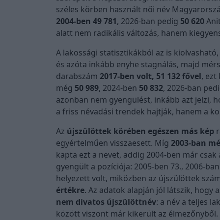
széles körben használt női név Magyarország
2004-ben 49 781
, 2026-ban pedig
50 620
Anit
alatt nem radikális változás, hanem kiegyens
A lakossági statisztikákból az is kiolvashat
és azóta inkább enyhe stagnálás, majd mérs
darabszám
2017-ben volt, 51 132 fővel
, ezt
még
50 989
, 2024-ben
50 832
, 2026-ban ped
azonban nem gyengülést, inkább azt jelzi, h
a friss névadási trendek hajtják, hanem a k
Az
újszülöttek körében egészen más kép
r
egyértelműen visszaesett. Míg
2003-ban még
kapta ezt a nevet, addig 2004-ben már csak
gyengült a pozíciója: 2005-ben 73., 2006-ban
helyezett volt, miközben az újszülöttek szá
értékre
. Az adatok alapján jól látszik, hogy
nem divatos újszülöttnév
: a név a teljes 
között viszont már kikerült az élmezőnyből.