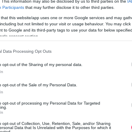
. This information may also be disclosed by us to third parties on the
IA
k
Participants
that may further disclose it to other third parties.
e
 that this website/app uses one or more Google services and may gath
including but not limited to your visit or usage behaviour. You may click 
 to Google and its third-party tags to use your data for below specifi
ogle consent section.
e
a
l Data Processing Opt Outs
hat, ha azt a becenevet használjuk benne, amelyet
o opt-out of the Sharing of my personal data.
K
ívesen hall.
In
o opt-out of the Sale of my Personal Data.
In
to opt-out of processing my Personal Data for Targeted
ing.
In
h
o opt-out of Collection, Use, Retention, Sale, and/or Sharing
ersonal Data that Is Unrelated with the Purposes for which it
lected.