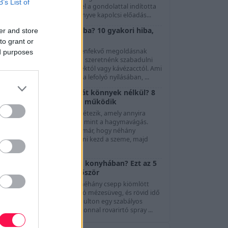
B’s List of
özönség. Göttinger Pál ezzel a gondolattal indította
l A Színészet Képes Nagykönyve kapolcsi előadás...
Mit ne öntsünk a lefolyóba? 10 gyakori hiba,
er and store
ami dugulást okozhat
to grant or
A mosogató és a lefolyó kézenfekvő megoldásnak
ed purposes
tűnhet, amikor gyorsan meg szeretnénk szabadulni
gy kevés olajtól, ételmaradéktól vagy kávézacctól. Ami
zonban könnyedén eltűnik a lefolyó nyílásában, ...
Hogyan vágjunk hagymát könnyek nélkül? 8
módszer, és ami tényleg működik
evés olyan konyhai feladat létezik, amely annyira
általános bosszúságot okoz, mint a hagymavágás.
Szinte mindenki tapasztalta már, hogy néhány
másodperc aprítás után csípni kezd a szeme, majd
megindu...
Hangyák jelentek meg a konyhában? Ezt az 5
dolgot szüntesd meg először
Elég egyetlen apró morzsa, néhány csepp kiömlött
üdítő vagy egy rosszul záródó mézesüveg, és rövid idő
alatt megjelenhet a konyhapulton egy szabályos
angyasor. Ilyenkor sokan azonnal rovarirtó spray ...