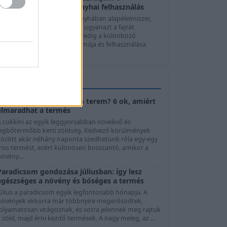
hagymafajta, ízek és konyhai felhasználás
A hagyma szinte minden konyhában alapélelmiszer,
mégis sokan automatikusan ugyanazt a fajtát
használják minden ételhez. Pedig a különböző
agymafajták íze, állaga, aromája és felhasználása
elentősen ...
KERTTIPPEK
Cukkini virágzik, de nem terem? 6 ok, amiért
elmaradhat a termés
A cukkini az egyik leggyorsabban növekvő és
legbőtermőbb kerti zöldség. Kedvező körülmények
között akár néhány naponta szedhetünk róla egy-egy
riss termést, ezért különösen bosszantó, amikor a
övény...
Paradicsom gondozása júliusban: így lesz
egészséges a növény és bőséges a termés
Július a paradicsom egyik legfontosabb hónapja. A
növények ekkorra már többnyire megerősödtek,
folyamatosan virágoznak, és sorra jelennek meg rajtuk
 zöld, majd érni kezdő termések. A nagy meleg, az ...