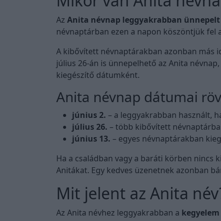
Mikor van Anita névn
Az
Anita névnap leggyakrabban ünnepelt 
névnaptárban ezen a napon köszöntjük fel a
A kibővített névnaptárakban azonban más i
július 26-án is ünnepelhető az Anita névnap
kiegészítő dátumként.
Anita névnap dátumai rö
június 2.
– a leggyakrabban használt,
július 26.
– több kibővített névnaptárba
június 13.
– egyes névnaptárakban kieg
Ha a családban vagy a baráti körben nincs k
Anitákat. Egy kedves üzenetnek azonban bá
Mit jelent az Anita név
Az Anita névhez leggyakrabban a
kegyelem