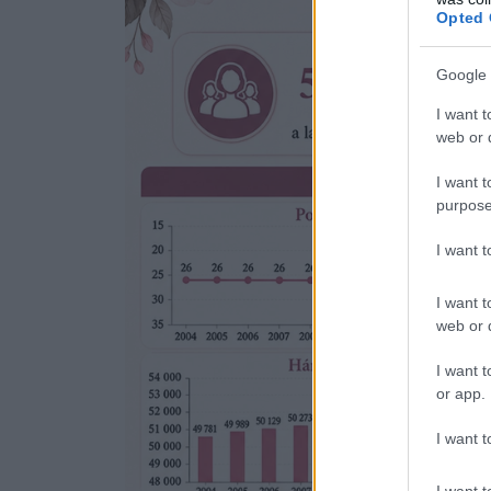
Opted 
Google 
I want t
web or d
I want t
purpose
I want 
I want t
web or d
I want t
or app.
I want t
I want t