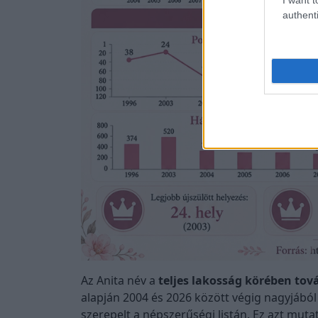
authenti
Az Anita név a
teljes lakosság körében tová
alapján 2004 és 2026 között végig nagyjáb
szerepelt a népszerűségi listán. Ez azt muta