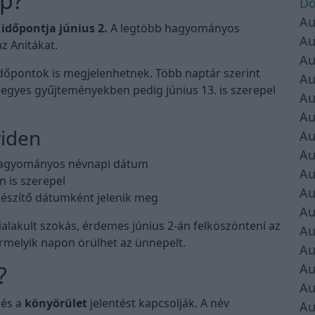
ap?
Do
Au
időpontja június 2.
A legtöbb hagyományos
Au
z Anitákat.
Au
dőpontok is megjelenhetnek. Több naptár szerint
Au
, egyes gyűjteményekben pedig június 13. is szerepel
Au
Au
viden
Au
Au
 hagyományos névnapi dátum
Au
n is szerepel
Au
észítő dátumként jelenik meg
Au
ialakult szokás, érdemes június 2-án felköszönteni az
Au
rmelyik napon örülhet az ünnepelt.
Au
Au
?
Au
és a
könyörület
jelentést kapcsolják. A név
Au