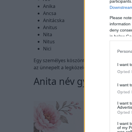
participants
Anika
Downstream 
Ancsa
Please note
Anitácska
information 
Anitus
deny consent
Nita
in below Go
Nitus
Nici
Persona
Egy személyes köszöntő még kedvesebbé vál
I want t
az ünnepelt a legközelebbi ismerőseitől is sz
Opted 
Anita név gyakorisága
I want t
Opted 
I want 
Advertis
Opted 
I want t
of my P
was col