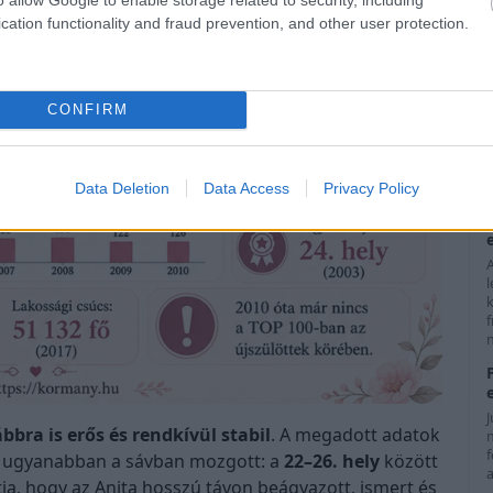
cation functionality and fraud prevention, and other user protection.
h
CONFIRM
j
Data Deletion
Data Access
Privacy Policy
f
n
bbra is erős és rendkívül stabil
. A megadott adatok
ól ugyanabban a sávban mozgott: a
22–26. hely
között
a
tja, hogy az Anita hosszú távon beágyazott, ismert és