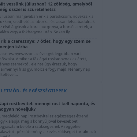
Mit vessünk júliusban? 12 zöldség, amelyből
még ősszel is szüretelhetsz
úliusban már javában érik a paradicsom, növekszik a
ukkini, szedhető az uborka, és lassan felszabadulnak
z első ágyások a korai burgonya, a borsó, a retek, a
aláta vagy a fokhagyma után. Sokan ily...
Érik a cseresznye: 7 ötlet, hogy egy szem se
menjen kárba
A cseresznyeszezon az év egyik legjobban várt
dőszaka. Amikor a fák ágai roskadoznak az érett,
ényes szemektől, eleinte úgy érezzük, hogy
bármennyi friss gyümölcs elfogy majd. Néhány nap
lteltével ...
ÉLETMÓD- ÉS EGÉSZSÉGTIPPEK
Napi rostbevitel: mennyi rost kell naponta, és
hogyan növeljük?
A megfelelő napi rostbevitel az egészséges étrend
egyik alapja, mégis könnyű jóval kevesebbet
ogyasztani belőle a szükségesnél. A reggelire
választott péksütemény, a kevés zöldséget tartalmazó
béd é...