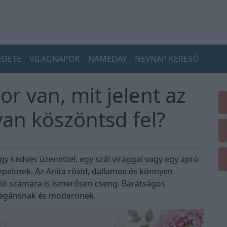
EDETE
VILÁGNAPOK
NAMEDAY
NÉVNAP KERESŐ
r van, mit jelent az
yan köszöntsd fel?
y kedves üzenettel, egy szál virággal vagy egy apró
eltnek. Az Anita rövid, dallamos és könnyen
ió számára is ismerősen cseng. Barátságos
elegánsnak és modernnek.