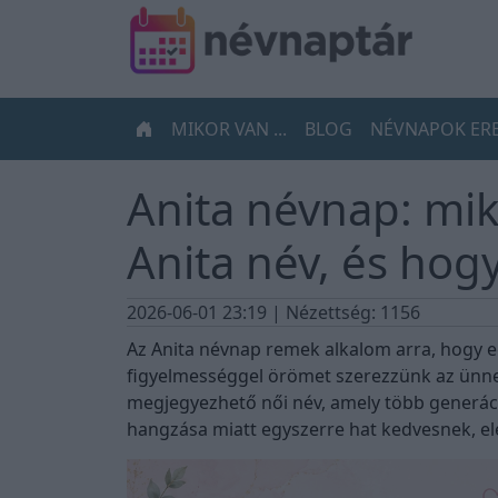
MIKOR VAN ...
BLOG
NÉVNAPOK ER
Anita névnap: miko
Anita név, és hog
2026-06-01 23:19
| Nézettség: 1156
Az Anita névnap remek alkalom arra, hogy eg
figyelmességgel örömet szerezzünk az ünnep
megjegyezhető női név, amely több generác
hangzása miatt egyszerre hat kedvesnek, 