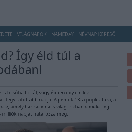
EDETE
VILÁGNAPOK
NAMEDAY
NÉVNAP KERESŐ
? Így éld túl a
rodában!
 is felsóhajtottál, vagy éppen egy cinikus
yik legvitatottabb napja. A péntek 13. a popkultúra, a
ete, amely bár racionális világunkban elméletileg
 milliók napját határozza meg.