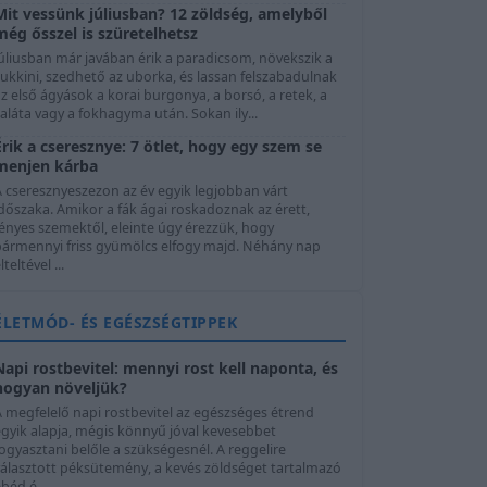
Mit vessünk júliusban? 12 zöldség, amelyből
még ősszel is szüretelhetsz
úliusban már javában érik a paradicsom, növekszik a
ukkini, szedhető az uborka, és lassan felszabadulnak
z első ágyások a korai burgonya, a borsó, a retek, a
aláta vagy a fokhagyma után. Sokan ily...
Érik a cseresznye: 7 ötlet, hogy egy szem se
menjen kárba
A cseresznyeszezon az év egyik legjobban várt
dőszaka. Amikor a fák ágai roskadoznak az érett,
ényes szemektől, eleinte úgy érezzük, hogy
bármennyi friss gyümölcs elfogy majd. Néhány nap
lteltével ...
ÉLETMÓD- ÉS EGÉSZSÉGTIPPEK
Napi rostbevitel: mennyi rost kell naponta, és
hogyan növeljük?
A megfelelő napi rostbevitel az egészséges étrend
egyik alapja, mégis könnyű jóval kevesebbet
ogyasztani belőle a szükségesnél. A reggelire
választott péksütemény, a kevés zöldséget tartalmazó
béd é...