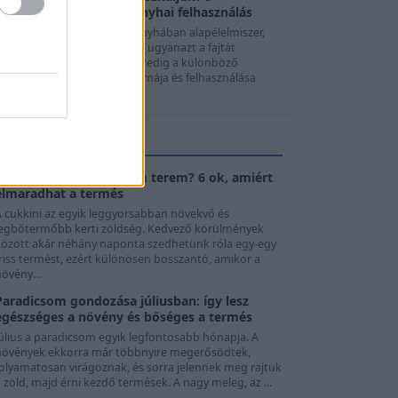
hagymafajta, ízek és konyhai felhasználás
A hagyma szinte minden konyhában alapélelmiszer,
mégis sokan automatikusan ugyanazt a fajtát
használják minden ételhez. Pedig a különböző
agymafajták íze, állaga, aromája és felhasználása
elentősen ...
KERTTIPPEK
Cukkini virágzik, de nem terem? 6 ok, amiért
elmaradhat a termés
A cukkini az egyik leggyorsabban növekvő és
legbőtermőbb kerti zöldség. Kedvező körülmények
között akár néhány naponta szedhetünk róla egy-egy
riss termést, ezért különösen bosszantó, amikor a
övény...
Paradicsom gondozása júliusban: így lesz
egészséges a növény és bőséges a termés
Július a paradicsom egyik legfontosabb hónapja. A
növények ekkorra már többnyire megerősödtek,
folyamatosan virágoznak, és sorra jelennek meg rajtuk
 zöld, majd érni kezdő termések. A nagy meleg, az ...