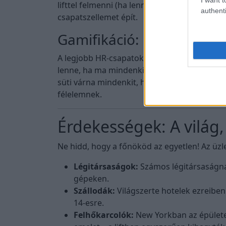
lifttel felmenni (ha lenne ilyen), hagyd rá. A
authenti
csapatszellemet épít.
Gamifikáció: Fordítsd meg
A legjobb HR-csapatok ilyenkor nem tiltják 
lenne, ha ma mindenki hozna valami „szer
süti várna mindenkit, hogy „megvesztegessü
félelemnek.
Érdekességek: A világ,
Ne hidd, hogy a főnököd az egyetlen! Az üzlet
Légitársaságok:
Számos légitársaságnál 
gépeken.
Szállodák:
Világszerte hotelek ezreiben
14-esre.
Felhőkarcolók:
New Yorkban az épületek