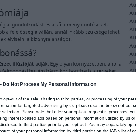
Au
ómiája
Au
Au
ratégiai gondolkodást és a kőkemény döntéseket.
Au
b a felelősség a vállán, annál inkább szüksége lehet
Au
k elviselni a bizonytalanságot.
Au
abonássá?
Au
Au
rzet illúzióját
adják. Egy olyan környezetben, ahol a
Au
len felmondási hullám bármikor boríthatja a terveket,
Au
nem tartunk board-ülést, elkerüljük a bajt”.
 -
Do Not Process My Personal Information
Au
to opt-out of the sale, sharing to third parties, or processing of your per
sekben,
formation for targeted advertising by us, please use the below opt-out s
r selection. Please note that after your opt-out request is processed y
en a prezentáció előtt, ne ítéld el! Ez az ő védekezési
eing interest-based ads based on personal information utilized by us or
disclosed to third parties prior to your opt-out. You may separately opt-
losure of your personal information by third parties on the IAB’s list of
á