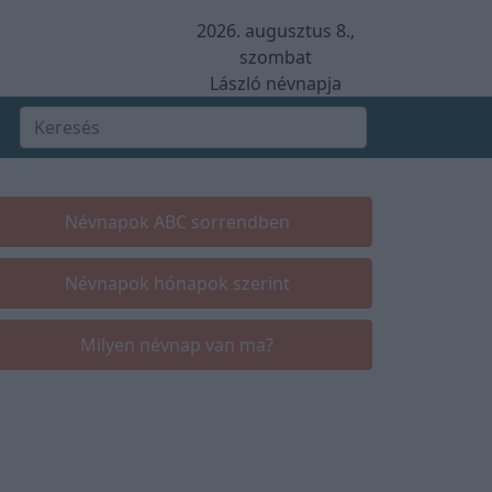
2026. augusztus 8.,
szombat
László névnapja
Névnapok ABC sorrendben
Névnapok hónapok szerint
Milyen névnap van ma?