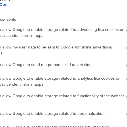
Out
vni. Ha a fizetésemelésedről akarsz tárgyalni,
consents
t akarod engedélyeztetni,
ne ma tedd
. Még ha a
o allow Google to enable storage related to advertising like cookies on
vabb döntést hozhat egy „veszélyesnek” ítélt napon.
evice identifiers in apps.
b
 jelent fenyegetést.
l
o allow my user data to be sent to Google for online advertising
s.
helyi kultúra és
to allow Google to send me personalized advertising.
s
s
o allow Google to enable storage related to analytics like cookies on
ulati tesztüzem”. A babona ugyanis fertőző. Ha a
evice identifiers in apps.
úlátást, az rányomhatja a bélyegét a napi
o allow Google to enable storage related to functionality of the website
m
o allow Google to enable storage related to personalization.
iai biztonság, ami azt jelenti, hogy mindenki
 kigúnyolnák. Ha egy kollégád ma nem hajlandó a 13-as
o allow Google to enable storage related to security, including