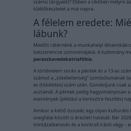
számú tárgyalót? Ebben a cikkben mélyre á
túlélőkészletet a mai napra.
A félelem eredete: Mi
lábunk?
Mielőtt rátérnénk a munkahelyi dinamikákra, 
balszerencse szinonimájává. A tudomány még
paraszkavedekatriafóbia
.
A történelem során a péntek és a 13-as szám
számot a „tökéletlenség” szimbólumának tar
es (tökéletes) szám után. Gondoljunk csak a
asztalnál. A péntek pedig hagyományosan a 
események (például a keresztre feszítés) nap
Amikor a kettő összeér, egy olyan kulturális
üvegfalai között is érezteti hatását. Bár 202
mintázatkeresés és a kontroll iránti vágy – 