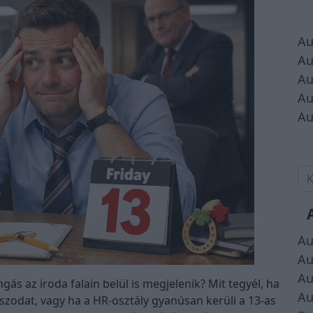
Au
Au
Au
Au
Au
Au
Au
Au
ngás az iroda falain belül is megjelenik? Mit tegyél, ha
Au
szodat, vagy ha a HR-osztály gyanúsan kerüli a 13-as