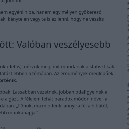
k a gombot.
 nem egyéni hiba, hanem egy mélyen gyökerező
J
, kénytelen vagy te is az lenni, hogy ne veszíts
c
a
s
tt: Valóban veszélyesebb
i
f
ködet is), nézzük meg, mit mondanak a statisztikák!
e
utatást ebben a témában. Az eredmények meglepőek:
örténik.
bbak. Lassabban vezetnek, jobban odafigyelnek a
-e a gázt. A félelem tehát paradox módon növeli a
odában: „Főnök, ma mindenki annyira fél a hibától,
zebb munkanapja!”
f
e