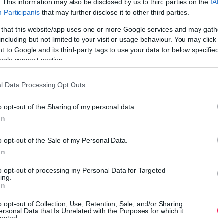
. This information may also be disclosed by us to third parties on the
IA
 irodában
k
Participants
that may further disclose it to other third parties.
e
 that this website/app uses one or more Google services and may gath
st a levegőben, alkalmazd az alábbi taktikákat, hogy
including but not limited to your visit or usage behaviour. You may click 
 belőle.
 to Google and its third-party tags to use your data for below specifi
a: „12+1” logika
ogle consent section.
e
a
élelmeit. Ez a leggyorsabb út a bizalomvesztéshez.
l Data Processing Opt Outs
ló listát kell átadnod, nevezd el „Top 10+3
3-as asztalhoz osztottak be egy üzleti ebéden, próbálj
o opt-out of the Sharing of my personal data.
K
 elvetetni.
In
őpajzs
o opt-out of the Sale of my Personal Data.
In
cel, egy elakadt nyomtató – az „átkozott péntek”
to opt-out of processing my Personal Data for Targeted
ing.
In
 Készíts kétszeres biztonsági mentést. Ellenőrizd a
dj el te is viccelődni a szellemekkel, hanem javítsd
h
o opt-out of Collection, Use, Retention, Sale, and/or Sharing
mpetenciád erősebb a balszerencsénél.
ersonal Data that Is Unrelated with the Purposes for which it
lected.