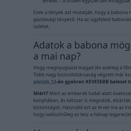
emelet – a liftben egyszerűen kihagytá
Ezek a tények azt mutatják, hogy a babona
gazdasági tényező. Ha az ügyfeleid babonásak
üzletet.
Adatok a babona mögö
a mai nap?
Hogy megnyugtasd magad (és esetleg a főnö
Több nagy biztosítótársaság végzett már k
péntek 13
-án gyakran KEVESEBB baleset t
Miért?
Mert az emberek tudat alatt óvatosa
konyhában, és kétszer is megnézik, elzárták
biztonságot. Használd ezt az érvet ma az ir
hogy valószínűleg ez lesz a hónap legprecí