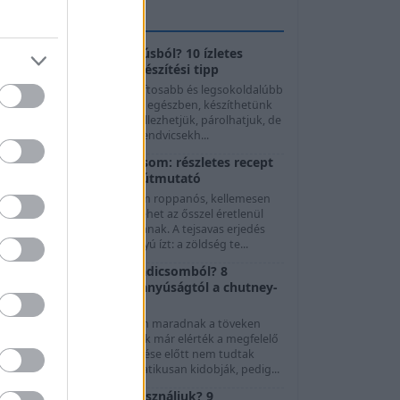
GASZTROTIPPEK
Mit készítsünk császárhúsból? 10 ízletes
felhasználási mód és elkészítési tipp
A császárhús az egyik legszaftosabb és legsokoldalúbb
sertéshúsféle. Megsüthetjük egészben, készíthetünk
előle ropogós falatokat, grillezhetjük, párolhatjuk, de
evesekhez, főzelékekhez, szendvicsekh...
Fermentált zöld paradicsom: részletes recept
és biztonságos eltevési útmutató
A fermentált zöld paradicsom roppanós, kellemesen
avanyú és fűszeres módja lehet az ősszel éretlenül
maradt termés felhasználásának. A tejsavas erjedés
orán nem ecet adja a savanyú ízt: a zöldség te...
Mit készítsünk zöld paradicsomból? 8
felhasználási mód a savanyúságtól a chutney-
ig
Nyár végén és ősszel gyakran maradnak a töveken
olyan paradicsomok, amelyek már elérték a megfelelő
éretet, de az időjárás lehűlése előtt nem tudtak
beérni. Ezeket sokan automatikusan kidobják, pedig...
Melyik hagymát mire használjuk? 9