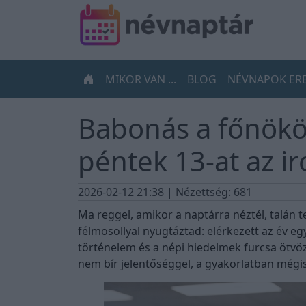
MIKOR VAN ...
BLOG
NÉVNAPOK ER
Babonás a főnököd
péntek 13-at az i
2026-02-12 21:38
| Nézettség: 681
Ma reggel, amikor a naptárra néztél, talán te
félmosollyal nyugtáztad: elérkezett az év eg
történelem és a népi hiedelmek furcsa ötvöz
nem bír jelentőséggel, a gyakorlatban mégis