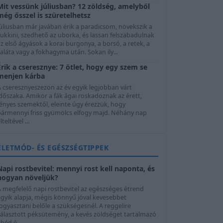
Mit vessünk júliusban? 12 zöldség, amelyből
még ősszel is szüretelhetsz
úliusban már javában érik a paradicsom, növekszik a
ukkini, szedhető az uborka, és lassan felszabadulnak
z első ágyások a korai burgonya, a borsó, a retek, a
aláta vagy a fokhagyma után. Sokan ily...
Érik a cseresznye: 7 ötlet, hogy egy szem se
menjen kárba
A cseresznyeszezon az év egyik legjobban várt
dőszaka. Amikor a fák ágai roskadoznak az érett,
ényes szemektől, eleinte úgy érezzük, hogy
bármennyi friss gyümölcs elfogy majd. Néhány nap
lteltével ...
ÉLETMÓD- ÉS EGÉSZSÉGTIPPEK
Napi rostbevitel: mennyi rost kell naponta, és
hogyan növeljük?
A megfelelő napi rostbevitel az egészséges étrend
egyik alapja, mégis könnyű jóval kevesebbet
ogyasztani belőle a szükségesnél. A reggelire
választott péksütemény, a kevés zöldséget tartalmazó
béd é...