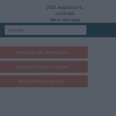
2026. augusztus 6.,
csütörtök
Berta névnapja
Névnapok ABC sorrendben
Névnapok hónapok szerint
Milyen névnap van ma?