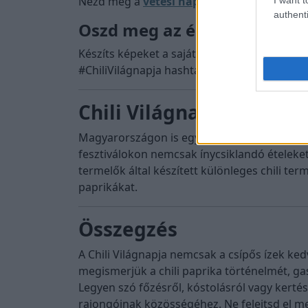
Nézd meg a
vetési naptár
ban, mikor kell ült
authenti
Oszd meg az élményt
Készíts képeket a saját chilis ételeidről, é
#ChiliVilágnapja hashtaggel, hogy mások is
Chili Világnapja Magya
Magyarországon is egyre népszerűbb a Chili
fesztiválokon nemcsak ínycsiklandó ételek
termelők által készített különleges chili te
paprikákat.
Összegzés
A Chili Világnapja nemcsak a csípős ízek k
megismerjük a chili paprika történelmét, ga
Legyen szó főzésről, kóstolásról vagy kertés
rajongóinak közösségéhez. Ne felejtsd el me