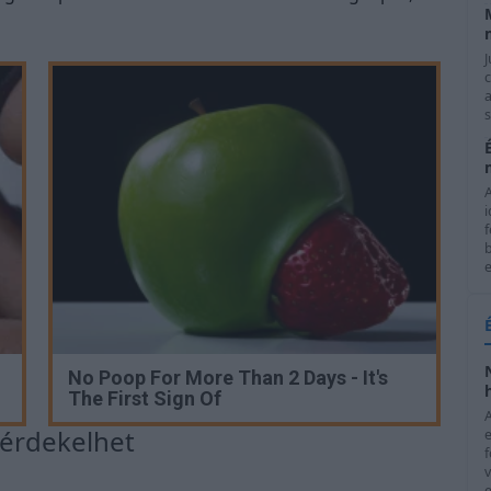
J
c
a
s
i
f
e
No Poop For More Than 2 Days - It's
The First Sign Of
s érdekelhet
f
e