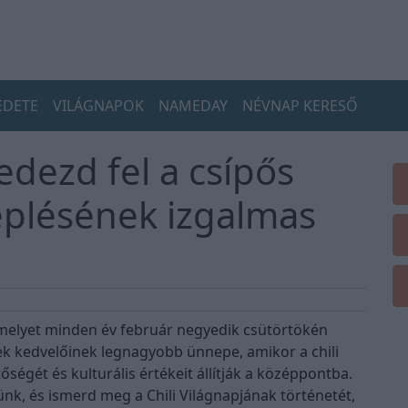
EDETE
VILÁGNAPOK
NAMEDAY
NÉVNAP KERESŐ
Fedezd fel a csípős
neplésének izgalmas
 amelyet minden év február negyedik csütörtökén
zek kedvelőinek legnagyobb ünnepe, amikor a chili
ségét és kulturális értékeit állítják a középpontba.
lünk, és ismerd meg a Chili Világnapjának történetét,