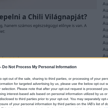
Au
Au
elni a Chili Világnapját?
Au
Au
ég, hanem számos egészségügyi előnye is van. A
Au
let:
Au
Au
Au
Au
gérzetet okoz.
Au
 -
Do Not Process My Personal Information
ákban is fontos szerepet játszik. Az indiai, mexikói,
Au
ja a chilit, hogy ételeik ízvilágát fokozza.
to opt-out of the sale, sharing to third parties, or processing of your per
formation for targeted advertising by us, please use the below opt-out s
 Chili Világnapját?
r selection. Please note that after your opt-out request is processed y
eing interest-based ads based on personal information utilized by us or
disclosed to third parties prior to your opt-out. You may separately opt-
losure of your personal information by third parties on the IAB’s list of
á