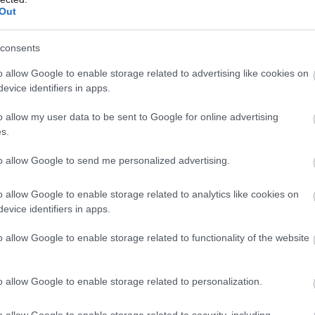
Out
sos babos egytálétel.
ős ízek különleges találkozása.
consents
sz vagy krém, amely bármely ételt feldob.
o allow Google to enable storage related to advertising like cookies on
 fajtákat
evice identifiers in apps.
b
l
ul jalapeñót, habanerót, vagy ha igazán merész vagy,
o allow my user data to be sent to Google for online advertising
Carolina Reapert.
s.
yeken
to allow Google to send me personalized advertising.
s
sztronómiai rendezvényt tartanak a Chili Világnapja
s
o allow Google to enable storage related to analytics like cookies on
li kóstolók, főzőversenyek vagy chilis termékek
evice identifiers in apps.
o allow Google to enable storage related to functionality of the website
ja remek alkalom, hogy chili paprikát ültess. Egy kis
m
o allow Google to enable storage related to personalization.
szthetsz saját chilit
.
o allow Google to enable storage related to security, including