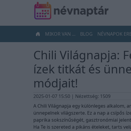
MIKOR VAN ...
BLOG
NÉVNAPOK ER
Chili Világnapja: 
ízek titkát és ün
módjait!
2025-01-07 15:50
| Nézettség: 1509
A Chili Világnapja egy különleges alkalom,
ünnepelnek világszerte. Ez a nap a csípős í
paprika sokszínűségét, gasztronómiai jelentő
Ha Te is szereted a pikáns ételeket, tarts ve