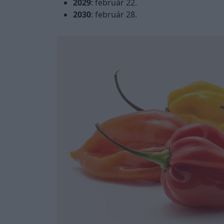
2029
: február 22.
2030
: február 28.