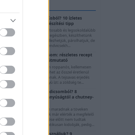
GASZTROTIPPEK
Mit készítsünk császárhúsból? 10 ízletes
felhasználási mód és elkészítési tipp
A császárhús az egyik legszaftosabb és legsokoldalúbb
sertéshúsféle. Megsüthetjük egészben, készíthetünk
előle ropogós falatokat, grillezhetjük, párolhatjuk, de
evesekhez, főzelékekhez, szendvicsekh...
Fermentált zöld paradicsom: részletes recept
és biztonságos eltevési útmutató
A fermentált zöld paradicsom roppanós, kellemesen
avanyú és fűszeres módja lehet az ősszel éretlenül
maradt termés felhasználásának. A tejsavas erjedés
orán nem ecet adja a savanyú ízt: a zöldség te...
Mit készítsünk zöld paradicsomból? 8
felhasználási mód a savanyúságtól a chutney-
ig
Nyár végén és ősszel gyakran maradnak a töveken
olyan paradicsomok, amelyek már elérték a megfelelő
éretet, de az időjárás lehűlése előtt nem tudtak
beérni. Ezeket sokan automatikusan kidobják, pedig...
Melyik hagymát mire használjuk? 9