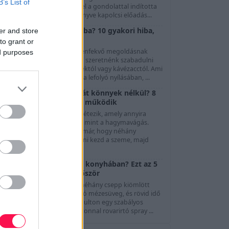
B’s List of
özönség. Göttinger Pál ezzel a gondolattal indította
l A Színészet Képes Nagykönyve kapolcsi előadás...
Mit ne öntsünk a lefolyóba? 10 gyakori hiba,
er and store
ami dugulást okozhat
to grant or
A mosogató és a lefolyó kézenfekvő megoldásnak
ed purposes
tűnhet, amikor gyorsan meg szeretnénk szabadulni
gy kevés olajtól, ételmaradéktól vagy kávézacctól. Ami
zonban könnyedén eltűnik a lefolyó nyílásában, ...
Hogyan vágjunk hagymát könnyek nélkül? 8
módszer, és ami tényleg működik
evés olyan konyhai feladat létezik, amely annyira
általános bosszúságot okoz, mint a hagymavágás.
Szinte mindenki tapasztalta már, hogy néhány
másodperc aprítás után csípni kezd a szeme, majd
megindu...
Hangyák jelentek meg a konyhában? Ezt az 5
dolgot szüntesd meg először
Elég egyetlen apró morzsa, néhány csepp kiömlött
üdítő vagy egy rosszul záródó mézesüveg, és rövid idő
alatt megjelenhet a konyhapulton egy szabályos
angyasor. Ilyenkor sokan azonnal rovarirtó spray ...