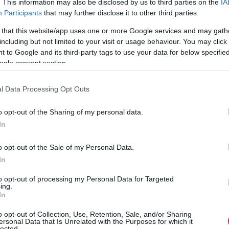
. This information may also be disclosed by us to third parties on the
IA
k
Participants
that may further disclose it to other third parties.
e
 that this website/app uses one or more Google services and may gath
including but not limited to your visit or usage behaviour. You may click 
 to Google and its third-party tags to use your data for below specifi
ogle consent section.
e
a
l Data Processing Opt Outs
o opt-out of the Sharing of my personal data.
K
In
o opt-out of the Sale of my Personal Data.
In
to opt-out of processing my Personal Data for Targeted
ing.
In
h
o opt-out of Collection, Use, Retention, Sale, and/or Sharing
lésének, ha készítesz valami igazán csípős ételt.
ersonal Data that Is Unrelated with the Purposes for which it
lected.