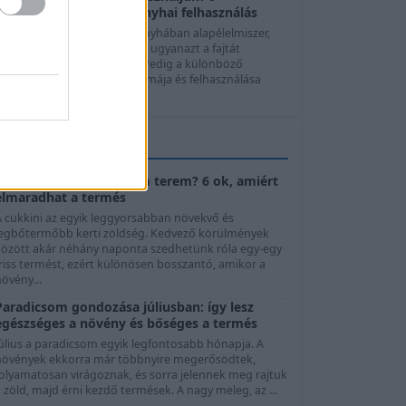
hagymafajta, ízek és konyhai felhasználás
A hagyma szinte minden konyhában alapélelmiszer,
mégis sokan automatikusan ugyanazt a fajtát
használják minden ételhez. Pedig a különböző
agymafajták íze, állaga, aromája és felhasználása
elentősen ...
KERTTIPPEK
Cukkini virágzik, de nem terem? 6 ok, amiért
elmaradhat a termés
A cukkini az egyik leggyorsabban növekvő és
legbőtermőbb kerti zöldség. Kedvező körülmények
között akár néhány naponta szedhetünk róla egy-egy
riss termést, ezért különösen bosszantó, amikor a
övény...
Paradicsom gondozása júliusban: így lesz
egészséges a növény és bőséges a termés
Július a paradicsom egyik legfontosabb hónapja. A
növények ekkorra már többnyire megerősödtek,
folyamatosan virágoznak, és sorra jelennek meg rajtuk
 zöld, majd érni kezdő termések. A nagy meleg, az ...