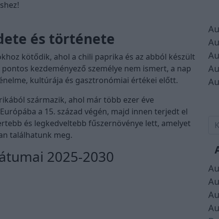
éshez!
Au
dete és története
Au
Au
khoz kötődik, ahol a chili paprika és az abból készült
Au
a pontos kezdeményező személye nem ismert, a nap
rténelme, kultúrája és gasztronómiai értékei előtt.
Au
erikából származik, ahol már több ezer éve
Európába a 15. század végén, majd innen terjedt el
smertebb és legkedveltebb fűszernövénye lett, amelyet
an találhatunk meg.
dátumai 2025-2030
Au
Au
Au
Au