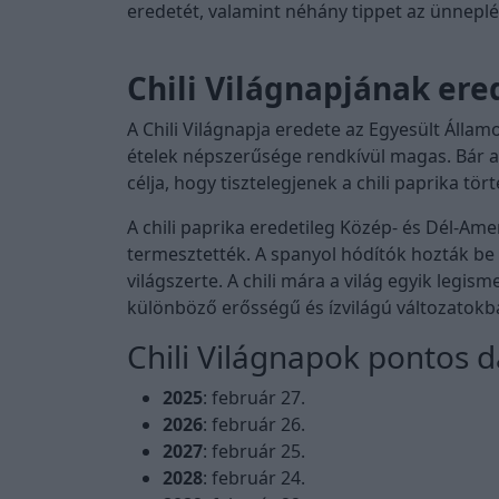
eredetét, valamint néhány tippet az ünnepl
Chili Világnapjának ere
A Chili Világnapja eredete az Egyesült Államo
ételek népszerűsége rendkívül magas. Bár 
célja, hogy tisztelegjenek a chili paprika tö
A chili paprika eredetileg Közép- és Dél-Am
termesztették. A spanyol hódítók hozták be 
világszerte. A chili mára a világ egyik legi
különböző erősségű és ízvilágú változatokb
Chili Világnapok pontos 
2025
: február 27.
2026
: február 26.
2027
: február 25.
2028
: február 24.