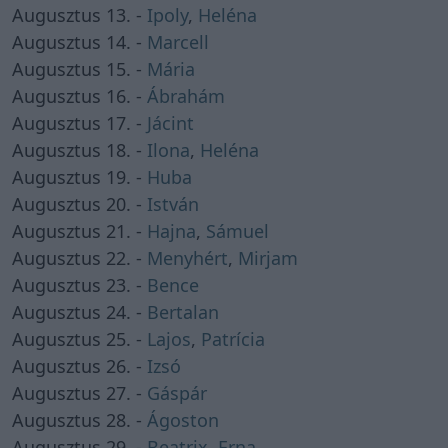
Augusztus 13. -
Ipoly
,
Heléna
Augusztus 14. -
Marcell
Augusztus 15. -
Mária
Augusztus 16. -
Ábrahám
Augusztus 17. -
Jácint
Augusztus 18. -
Ilona
,
Heléna
Augusztus 19. -
Huba
Augusztus 20. -
István
Augusztus 21. -
Hajna
,
Sámuel
Augusztus 22. -
Menyhért
,
Mirjam
Augusztus 23. -
Bence
Augusztus 24. -
Bertalan
Augusztus 25. -
Lajos
,
Patrícia
Augusztus 26. -
Izsó
Augusztus 27. -
Gáspár
Augusztus 28. -
Ágoston
Augusztus 29. -
Beatrix
,
Erna