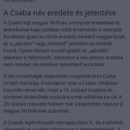
A Csaba név eredete és jelentése
A Csaba régi magyar férfinév, amelynek eredetével és
jelentésével kapcsolatban több értelmezés is elterjedt.
Korábban gyakran török eredetű névként magyarázták,
és a „pásztor” vagy „kóborló” jelentést társították
hozzá. Újabb névtani összefoglalók az „ajándék”
jelentést is feltüntetik, miközben a név pontos eredete
nem minden részletében tekinthető lezártnak.
A név ismertségét alapvetően meghatározza Csaba
királyfi mondája. A középkor után a Csaba ritkábban
használt névvé vált, majd a 19. századi irodalmi és
történeti érdeklődés hatására ismét előtérbe került. A
20. század második felében már kifejezetten népszerű
magyar férfinévnek számított.
A Csabák legfontosabb névnapja július 6., de a bővített
névnaptárak további dátumokat is feltüntethetnek. A