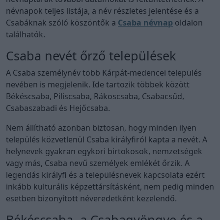
névnapok teljes listája, a név részletes jelentése és a
Csabáknak szóló köszöntők a
Csaba névnap
oldalon
találhatók.
Csaba nevét őrző települések
A Csaba személynév több Kárpát-medencei település
nevében is megjelenik. Ide tartozik többek között
Békéscsaba, Piliscsaba, Rákoscsaba, Csabacsűd,
Csabaszabadi és Hejőcsaba.
Nem állítható azonban biztosan, hogy minden ilyen
település közvetlenül Csaba királyfiról kapta a nevét. A
helynevek gyakran egykori birtokosok, nemzetségek
vagy más, Csaba nevű személyek emlékét őrzik. A
legendás királyfi és a településnevek kapcsolata ezért
inkább kulturális képzettársításként, nem pedig minden
esetben bizonyított néveredetként kezelendő.
Békéscsaba, a Csabagyöngye és a