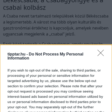
csabai kolbász
A Csaba nevet tartalmazó települések közül Békéscsaba
a legismertebb. A várost ma több olyan kulturális és
gasztronómiai értékhez is kapcsoljuk, amelyek nevében
ugyancsak megjelenik a „csabai” jelző.
Ezek közé tartozik a Csabagyöngye, amely egy korán
érő, muskotályos jellegű csemegeszőlő-fajta. Története
tipptar.hu -
Do Not Process My Personal
Békéscsabához és Stark Adolf nevéhez kötődik. A fajta a
Information
20. század első felében nemzetközileg is ismertté vált,
és több későbbi szőlőfajta nemesítésében is szerepet
If you wish to opt-out of the sale, sharing to third parties, or
kapott.
processing of your personal or sensitive information for
targeted advertising by us, please use the below opt-out
Békéscsaba másik híres értéke a csabai kolbász, illetve
section to confirm your selection. Please note that after your
a csabai vastagkolbász. A hagyományos termék
opt-out request is processed you may continue seeing
sertéshúsból és sertésszalonnából készül, jellegzetes
interest-based ads based on personal information utilized by
fűszere a paprika. A csabai kolbász a Hungarikumok
us or personal information disclosed to third parties prior to
your opt-out. You may separately opt-out of the further
Gyűjteményének része, készítéséhez pedig több