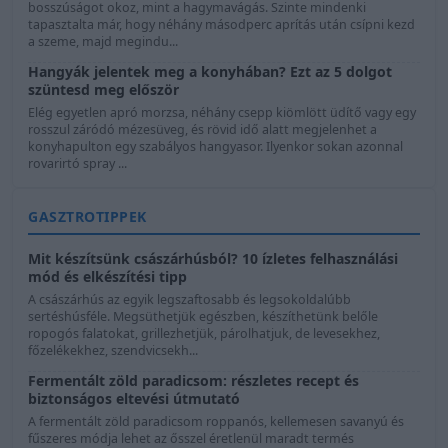
bosszúságot okoz, mint a hagymavágás. Szinte mindenki
tapasztalta már, hogy néhány másodperc aprítás után csípni kezd
a szeme, majd megindu...
Hangyák jelentek meg a konyhában? Ezt az 5 dolgot
szüntesd meg először
Elég egyetlen apró morzsa, néhány csepp kiömlött üdítő vagy egy
rosszul záródó mézesüveg, és rövid idő alatt megjelenhet a
konyhapulton egy szabályos hangyasor. Ilyenkor sokan azonnal
rovarirtó spray ...
GASZTROTIPPEK
Mit készítsünk császárhúsból? 10 ízletes felhasználási
mód és elkészítési tipp
A császárhús az egyik legszaftosabb és legsokoldalúbb
sertéshúsféle. Megsüthetjük egészben, készíthetünk belőle
ropogós falatokat, grillezhetjük, párolhatjuk, de levesekhez,
főzelékekhez, szendvicsekh...
Fermentált zöld paradicsom: részletes recept és
biztonságos eltevési útmutató
A fermentált zöld paradicsom roppanós, kellemesen savanyú és
fűszeres módja lehet az ősszel éretlenül maradt termés