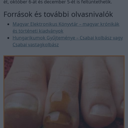
ét, október 6-át és december 5-ét is feltüntethetik.
Források és további olvasnivalók
Magyar Elektronikus Könyvtár – magyar krónikák
és történeti kiadványok
Hungarikumok Gyűjteménye – Csabai kolbász vagy
Csabai vastagkolbász