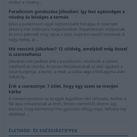
amikor a növény...
Paradicsom gondozása júliusban: így lesz egészséges a
növény és bőséges a termés
Július a paradicsom egyik legfontosabb hónapja. A növények
ekkorra már többnyire megerősödtek, folyamatosan virágoznak,
és sorra jelennek meg rajtuk a zöld, majd érni kezdő termések. A
nagy meleg, az ...
Mit vessünk júliusban? 12 zöldség, amelyből még ősszel
is szüretelhetsz
Júliusban már javában érik a paradicsom, növekszik a cukkini,
szedhető az uborka, és lassan felszabadulnak az első ágyások a
korai burgonya, a borsó, a retek, a saláta vagy a fokhagyma után.
Sokan ily...
Érik a cseresznye: 7 ötlet, hogy egy szem se menjen
kárba
A cseresznyeszezon az év egyik legjobban várt időszaka. Amikor a
fák ágai roskadoznak az érett, fényes szemektől, eleinte úgy
érezzük, hogy bármennyi friss gyümölcs elfogy majd. Néhány nap
elteltével ...
ÉLETMÓD- ÉS EGÉSZSÉGTIPPEK