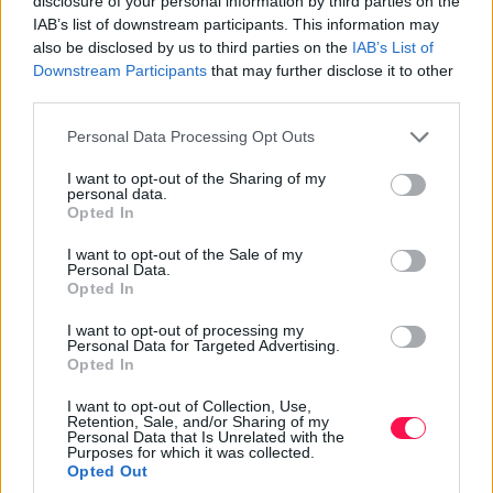
disclosure of your personal information by third parties on the
generáción át öröklődő helyi hagyományok
IAB’s list of downstream participants. This information may
kapcsolódnak.
also be disclosed by us to third parties on the
IAB’s List of
Downstream Participants
that may further disclose it to other
A városban megrendezett Csabai Kolbászfesztivál a
third parties.
térség egyik legismertebb gasztronómiai és kulturális
rendezvénye. Bár ezek az értékek már nem
Please note that this website/app uses one or more Google
Personal Data Processing Opt Outs
services and may gather and store information including but
kapcsolódnak közvetlenül Csaba királyfi mondájához,
not limited to your visit or usage behaviour. You may click to
I want to opt-out of the Sharing of my
jól mutatják, mennyi különböző történeti és kulturális
personal data.
grant or deny consent to Google and its third-party tags to
jelentés társult az évszázadok során a Csaba névhez.
Opted In
use your data for below specified purposes in below Google
consent section.
Miért maradt fenn Csaba királyfi
I want to opt-out of the Sale of my
Personal Data.
legendája?
Opted In
Csaba királyfi története azért maradhatott élő
I want to opt-out of processing my
Personal Data for Targeted Advertising.
évszázadokon keresztül, mert egyszerre adott
Opted In
magyarázatot a közösség eredetére, a Tejút különleges
I want to opt-out of Collection, Use,
látványára és arra a reményre, hogy a legnagyobb
Retention, Sale, and/or Sharing of my
veszélyben sem maradnak segítség nélkül.
Personal Data that Is Unrelated with the
Purposes for which it was collected.
Opted Out
A legenda központi gondolata ma is könnyen érthető: a