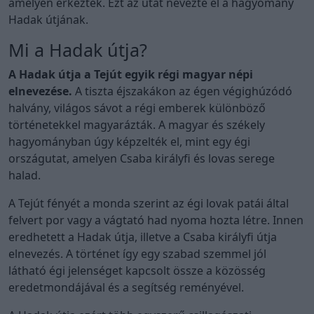
amelyen érkeztek. Ezt az utat nevezte el a hagyomány
Hadak útjának.
Mi a Hadak útja?
A Hadak útja a Tejút egyik régi magyar népi
elnevezése.
A tiszta éjszakákon az égen végighúzódó
halvány, világos sávot a régi emberek különböző
történetekkel magyarázták. A magyar és székely
hagyományban úgy képzelték el, mint egy égi
országutat, amelyen Csaba királyfi és lovas serege
halad.
A Tejút fényét a monda szerint az égi lovak patái által
felvert por vagy a vágtató had nyoma hozta létre. Innen
eredhetett a Hadak útja, illetve a Csaba királyfi útja
elnevezés. A történet így egy szabad szemmel jól
látható égi jelenséget kapcsolt össze a közösség
eredetmondájával és a segítség reményével.