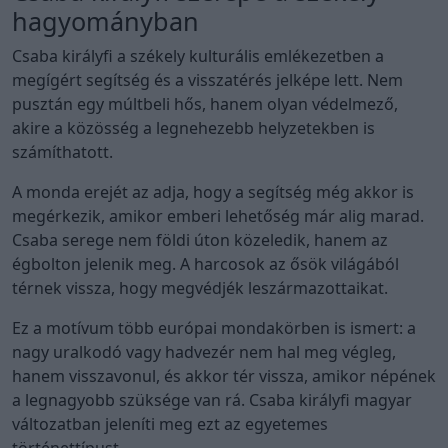
hagyományban
Csaba királyfi a székely kulturális emlékezetben a
megígért segítség és a visszatérés jelképe lett. Nem
pusztán egy múltbeli hős, hanem olyan védelmező,
akire a közösség a legnehezebb helyzetekben is
számíthatott.
A monda erejét az adja, hogy a segítség még akkor is
megérkezik, amikor emberi lehetőség már alig marad.
Csaba serege nem földi úton közeledik, hanem az
égbolton jelenik meg. A harcosok az ősök világából
térnek vissza, hogy megvédjék leszármazottaikat.
Ez a motívum több európai mondakörben is ismert: a
nagy uralkodó vagy hadvezér nem hal meg végleg,
hanem visszavonul, és akkor tér vissza, amikor népének
a legnagyobb szüksége van rá. Csaba királyfi magyar
változatban jeleníti meg ezt az egyetemes
történettípust.