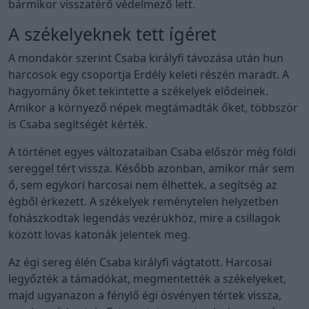
bármikor visszatérő védelmező lett.
A székelyeknek tett ígéret
A mondakör szerint Csaba királyfi távozása után hun
harcosok egy csoportja Erdély keleti részén maradt. A
hagyomány őket tekintette a székelyek elődeinek.
Amikor a környező népek megtámadták őket, többször
is Csaba segítségét kérték.
A történet egyes változataiban Csaba először még földi
sereggel tért vissza. Később azonban, amikor már sem
ő, sem egykori harcosai nem élhettek, a segítség az
égből érkezett. A székelyek reménytelen helyzetben
fohászkodtak legendás vezérükhöz, mire a csillagok
között lovas katonák jelentek meg.
Az égi sereg élén Csaba királyfi vágtatott. Harcosai
legyőzték a támadókat, megmentették a székelyeket,
majd ugyanazon a fénylő égi ösvényen tértek vissza,