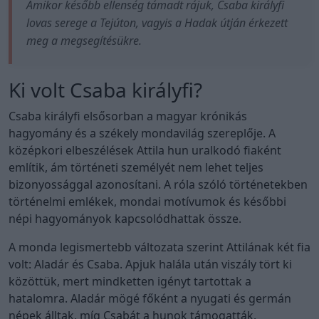
Amikor később ellenség támadt rájuk, Csaba királyfi
lovas serege a Tejúton, vagyis a Hadak útján érkezett
meg a megsegítésükre.
Ki volt Csaba királyfi?
Csaba királyfi elsősorban a magyar krónikás
hagyomány és a székely mondavilág szereplője. A
középkori elbeszélések Attila hun uralkodó fiaként
említik, ám történeti személyét nem lehet teljes
bizonyossággal azonosítani. A róla szóló történetekben
történelmi emlékek, mondai motívumok és későbbi
népi hagyományok kapcsolódhattak össze.
A monda legismertebb változata szerint Attilának két fia
volt: Aladár és Csaba. Apjuk halála után viszály tört ki
közöttük, mert mindketten igényt tartottak a
hatalomra. Aladár mögé főként a nyugati és germán
népek álltak, míg Csabát a hunok támogatták.