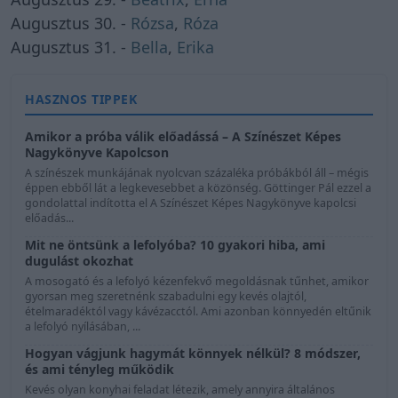
Augusztus 30. -
Rózsa
,
Róza
Augusztus 31. -
Bella
,
Erika
HASZNOS TIPPEK
Amikor a próba válik előadássá – A Színészet Képes
Nagykönyve Kapolcson
A színészek munkájának nyolcvan százaléka próbákból áll – mégis
éppen ebből lát a legkevesebbet a közönség. Göttinger Pál ezzel a
gondolattal indította el A Színészet Képes Nagykönyve kapolcsi
előadás...
Mit ne öntsünk a lefolyóba? 10 gyakori hiba, ami
dugulást okozhat
A mosogató és a lefolyó kézenfekvő megoldásnak tűnhet, amikor
gyorsan meg szeretnénk szabadulni egy kevés olajtól,
ételmaradéktól vagy kávézacctól. Ami azonban könnyedén eltűnik
a lefolyó nyílásában, ...
Hogyan vágjunk hagymát könnyek nélkül? 8 módszer,
és ami tényleg működik
Kevés olyan konyhai feladat létezik, amely annyira általános