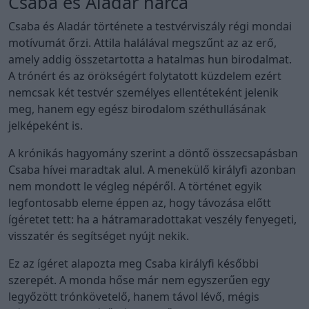
Csaba és Aladár harca
Csaba és Aladár története a testvérviszály régi mondai
motívumát őrzi. Attila halálával megszűnt az az erő,
amely addig összetartotta a hatalmas hun birodalmat.
A trónért és az örökségért folytatott küzdelem ezért
nemcsak két testvér személyes ellentéteként jelenik
meg, hanem egy egész birodalom széthullásának
jelképeként is.
A krónikás hagyomány szerint a döntő összecsapásban
Csaba hívei maradtak alul. A menekülő királyfi azonban
nem mondott le végleg népéről. A történet egyik
legfontosabb eleme éppen az, hogy távozása előtt
ígéretet tett: ha a hátramaradottakat veszély fenyegeti,
visszatér és segítséget nyújt nekik.
Ez az ígéret alapozta meg Csaba királyfi későbbi
szerepét. A monda hőse már nem egyszerűen egy
legyőzött trónkövetelő, hanem távol lévő, mégis