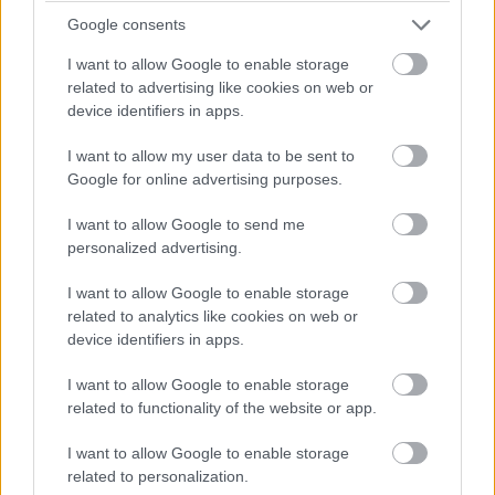
hűséges vezető nem feledkezik meg népéről, az ősök
Google consents
pedig láthatatlanul továbbra is jelen vannak az utódok
életében. A Hadak útján visszatérő lovasok képe
I want to allow Google to enable storage
related to advertising like cookies on web or
egyszerre látványos, költői és érzelmileg erős.
device identifiers in apps.
Csaba királyfi ezért nemcsak egy régi monda
I want to allow my user data to be sent to
szereplője. Alakja a hűség, az összetartozás, a bátorság
Google for online advertising purposes.
és a remény jelképe lett. Amikor pedig tiszta éjszakákon
megpillantjuk a Tejút halvány sávját, könnyű megérteni,
I want to allow Google to send me
miért látták benne eleink egy égi lovassereg útját.
personalized advertising.
Gyakori kérdések Csaba királyfiról
I want to allow Google to enable storage
related to analytics like cookies on web or
Ki volt Csaba királyfi?
device identifiers in apps.
Csaba királyfi a magyar és székely mondavilág legendás
I want to allow Google to enable storage
hőse, akit a hagyomány Attila hun uralkodó fiaként és a
related to functionality of the website or app.
székelyek védelmezőjeként tart számon.
I want to allow Google to enable storage
Mi a Hadak útja?
related to personalization.