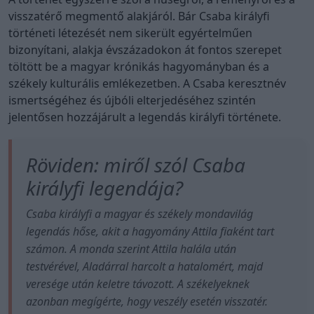
visszatérő megmentő alakjáról. Bár Csaba királyfi
történeti létezését nem sikerült egyértelműen
bizonyítani, alakja évszázadokon át fontos szerepet
töltött be a magyar krónikás hagyományban és a
székely kulturális emlékezetben. A Csaba keresztnév
ismertségéhez és újbóli elterjedéséhez szintén
jelentősen hozzájárult a legendás királyfi története.
Röviden: miről szól Csaba
királyfi legendája?
Csaba királyfi a magyar és székely mondavilág
legendás hőse, akit a hagyomány Attila fiaként tart
számon. A monda szerint Attila halála után
testvérével, Aladárral harcolt a hatalomért, majd
veresége után keletre távozott. A székelyeknek
azonban megígérte, hogy veszély esetén visszatér.