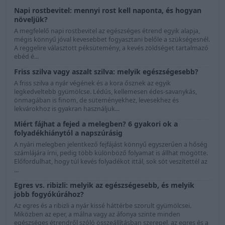
Napi rostbevitel: mennyi rost kell naponta, és hogyan
növeljük?
A megfelelő napi rostbevitel az egészséges étrend egyik alapja,
mégis könnyű jóval kevesebbet fogyasztani belőle a szükségesnél.
A reggelire választott péksütemény, a kevés zöldséget tartalmazó
ebéd é...
Friss szilva vagy aszalt szilva: melyik egészségesebb?
A friss szilva a nyár végének és a kora ősznek az egyik
legkedveltebb gyümölcse. Lédús, kellemesen édes-savanykás,
önmagában is finom, de süteményekhez, levesekhez és
lekvárokhoz is gyakran használjuk...
Miért fájhat a fejed a melegben? 6 gyakori ok a
folyadékhiánytól a napszúrásig
A nyári melegben jelentkező fejfájást könnyű egyszerűen a hőség
számlájára írni, pedig több különböző folyamat is állhat mögötte.
Előfordulhat, hogy túl kevés folyadékot ittál, sok sót veszítettél az
...
Egres vs. ribizli: melyik az egészségesebb, és melyik
jobb fogyókúrához?
Az egres és a ribizli a nyár kissé háttérbe szorult gyümölcsei.
Miközben az eper, a málna vagy az áfonya szinte minden
egészséges étrendről szóló összeállításban szerepel, az egres és a