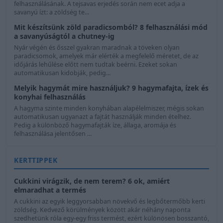
felhasználásának. A tejsavas erjedés során nem ecet adja a
savanyú ízt: a zöldség te...
Mit készítsünk zöld paradicsomból? 8 felhasználási mód
a savanyúságtól a chutney-ig
Nyár végén és ősszel gyakran maradnak a töveken olyan
paradicsomok, amelyek már elérték a megfelelő méretet, de az
időjárás lehűlése előtt nem tudtak beérni. Ezeket sokan
automatikusan kidobják, pedig...
Melyik hagymát mire használjuk? 9 hagymafajta, ízek és
konyhai felhasználás
A hagyma szinte minden konyhában alapélelmiszer, mégis sokan
automatikusan ugyanazt a fajtát használják minden ételhez.
Pedig a különböző hagymafajták íze, állaga, aromája és
felhasználása jelentősen ...
KERTTIPPEK
Cukkini virágzik, de nem terem? 6 ok, amiért
elmaradhat a termés
A cukkini az egyik leggyorsabban növekvő és legbőtermőbb kerti
zöldség. Kedvező körülmények között akár néhány naponta
szedhetünk róla egy-egy friss termést, ezért különösen bosszantó,