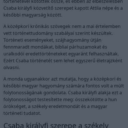
történetével kötötték össze, és ebben az elbeszélésben
Csaba királyfi közvetítő szerepet kapott Attila népe és a
későbbi magyarság között.
A középkori krónikás szövegek nem a mai értelemben
vett történettudomány szabályai szerint készültek.
Történeti eseményeket, szájhagyomány útján
fennmaradt mondákat, bibliai párhuzamokat és
uralkodói eredettörténeteket egyaránt felhasználtak.
Ezért Csaba történetét sem lehet egyszerű életrajzként
olvasni.
A monda ugyanakkor azt mutatja, hogy a középkori és
későbbi magyar hagyomány számára fontos volt a múlt
folytonosságának gondolata. Csaba királyfi alakja ezt a
folytonosságot testesítette meg: összekötötte a hun
örökséget, a székely eredetmondát és a magyar
történeti tudatot.
Csaba királyfi szerepe a székely