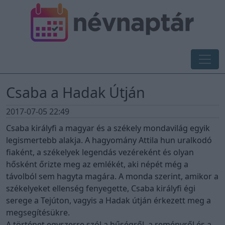
Csaba a Hadak Útján
2017-07-05 22:49
Csaba királyfi a magyar és a székely mondavilág egyik
legismertebb alakja. A hagyomány Attila hun uralkodó
fiaként, a székelyek legendás vezéreként és olyan
hősként őrizte meg az emlékét, aki népét még a
távolból sem hagyta magára. A monda szerint, amikor a
székelyeket ellenség fenyegette, Csaba királyfi égi
serege a Tejúton, vagyis a Hadak útján érkezett meg a
megsegítésükre.
A történet egyszerre szól a hűségről, a reményről és a