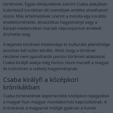
történetet. Egyes elképzelések szerint Csaba alakjában
különböző korokban élt személyek emléke olvadhatott
össze. Más értelmezések szerint a monda egy korábbi
eredettörténetet, dinasztikus hagyományt vagy a
Kárpát-medencében maradt népcsoportok emlékét
őrizhette meg.
A legenda történeti hitelessége és kulturális jelentősége
azonban két külön kérdés. Attól, hogy a történet
részletei nem igazolhatók pontos történeti adatokkal,
Csaba királyfi alakja még fontos része maradt a magyar
és különösen a székely hagyománynak.
Csaba királyfi a középkori
krónikákban
Csaba történetének legismertebb középkori lejegyzései
a magyar hun–magyar mondakörhöz kapcsolódnak. A
krónikások a magyarok múltját gyakran a hunok