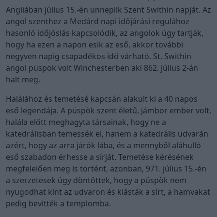
Angliában július 15.-én ünneplik Szent Swithin napját. Az
angol szenthez a Medárd napi időjárási regulához
hasonló időjóslás kapcsolódik, az angolok úgy tartják,
hogy ha ezen a napon esik az eső, akkor további
negyven napig csapadékos idő várható. St. Swithin
angol püspök volt Winchesterben aki 862. július 2-án
halt meg.
Halálához és temetésé kapcsán alakult ki a 40 napos
eső legendája. A püspök szent életű, jámbor ember volt,
halála előtt meghagyta társainak, hogy ne a
katedrálisban temessék el, hanem a katedrális udvarán
azért, hogy az arra járók lába, és a mennyből aláhulló
eső szabadon érhesse a sírját. Temetése kérésének
megfelelően meg is történt, azonban, 971. július 15.-én
a szerzetesek úgy döntöttek, hogy a püspök nem
nyugodhat kint az udvaron és kiásták a sírt, a hamvakat
pedig bevitték a templomba.