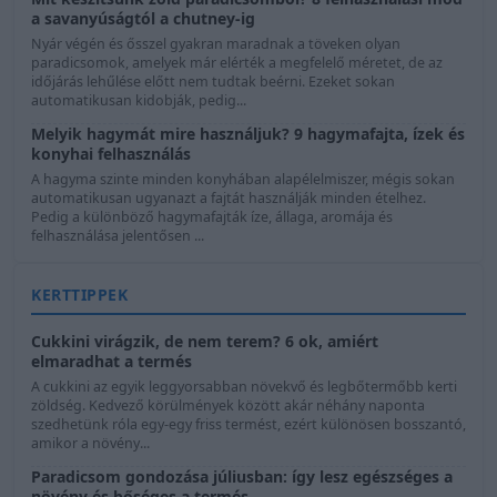
a savanyúságtól a chutney-ig
Nyár végén és ősszel gyakran maradnak a töveken olyan
paradicsomok, amelyek már elérték a megfelelő méretet, de az
időjárás lehűlése előtt nem tudtak beérni. Ezeket sokan
automatikusan kidobják, pedig...
Melyik hagymát mire használjuk? 9 hagymafajta, ízek és
konyhai felhasználás
A hagyma szinte minden konyhában alapélelmiszer, mégis sokan
automatikusan ugyanazt a fajtát használják minden ételhez.
Pedig a különböző hagymafajták íze, állaga, aromája és
felhasználása jelentősen ...
KERTTIPPEK
Cukkini virágzik, de nem terem? 6 ok, amiért
elmaradhat a termés
A cukkini az egyik leggyorsabban növekvő és legbőtermőbb kerti
zöldség. Kedvező körülmények között akár néhány naponta
szedhetünk róla egy-egy friss termést, ezért különösen bosszantó,
amikor a növény...
Paradicsom gondozása júliusban: így lesz egészséges a
növény és bőséges a termés