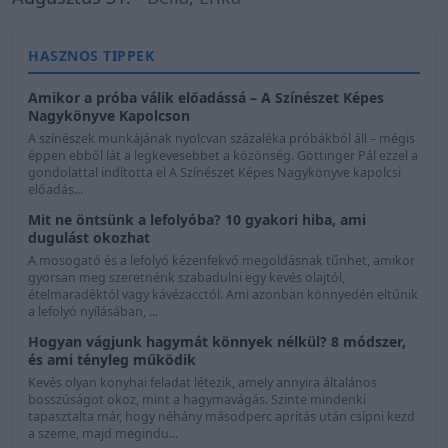
HASZNOS TIPPEK
Amikor a próba válik előadássá – A Színészet Képes
Nagykönyve Kapolcson
A színészek munkájának nyolcvan százaléka próbákból áll – mégis
éppen ebből lát a legkevesebbet a közönség. Göttinger Pál ezzel a
gondolattal indította el A Színészet Képes Nagykönyve kapolcsi
előadás...
Mit ne öntsünk a lefolyóba? 10 gyakori hiba, ami
dugulást okozhat
A mosogató és a lefolyó kézenfekvő megoldásnak tűnhet, amikor
gyorsan meg szeretnénk szabadulni egy kevés olajtól,
ételmaradéktól vagy kávézacctól. Ami azonban könnyedén eltűnik
a lefolyó nyílásában, ...
Hogyan vágjunk hagymát könnyek nélkül? 8 módszer,
és ami tényleg működik
Kevés olyan konyhai feladat létezik, amely annyira általános
bosszúságot okoz, mint a hagymavágás. Szinte mindenki
tapasztalta már, hogy néhány másodperc aprítás után csípni kezd
a szeme, majd megindu...