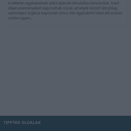
A véletlen egybeesések azért ejtenek ámulatba bennünket, mert
olyan eseményeket kapcsolnak össze, amelyek között látszólag
semmilyen logikus kapcsolat nincs. Két egymástól távol élő ember
szinte ugyan...
TIPPTÁR OLDALAK