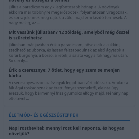
Július a paradicsom egyik legfontosabb hónapja. A növények
ekkorra már többnyire megerősödtek, folyamatosan virágoznak,
és sorra jelennek meg rajtuk a zöld, majd érni kezdő termések. A
nagy meleg, az ...
Mit vessünk júliusban? 12 zöldség, amelyből még ősszel
is szüretelhetsz
Júliusban már javában érik a paradicsom, növekszik a cukkini,
szedhető az uborka, és lassan felszabadulnak az első ágyások a
korai burgonya, a borsó, a retek, a saláta vagy a fokhagyma után.
Sokan ily...
Érik a cseresznye: 7 ötlet, hogy egy szem se menjen
kárba
A cseresznyeszezon az év egyik legjobban várt időszaka. Amikor a
fák ágai roskadoznak az érett, fényes szemektől, eleinte úgy
érezzük, hogy bármennyi friss gyümölcs elfogy majd. Néhány nap
elteltével ...
ÉLETMÓD- ÉS EGÉSZSÉGTIPPEK
Napi rostbevitel: mennyi rost kell naponta, és hogyan
növeljük?