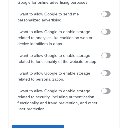
Google for online advertising purposes.
AUGUSZTUS HÓNAP NÉVNAPOK
I want to allow Google to send me
personalized advertising.
Augusztus 1. -
Boglárka
Augusztus 2. -
Lehel
I want to allow Google to enable storage
related to analytics like cookies on web or
Augusztus 3. -
Hermina
device identifiers in apps.
Augusztus 4. -
Dominika
,
Domonkos
,
Dominik
Augusztus 5. -
Krisztina
I want to allow Google to enable storage
Augusztus 6. -
Berta
,
Bettina
related to functionality of the website or app.
Augusztus 7. -
Ibolya
,
Donát
I want to allow Google to enable storage
Augusztus 8. -
László
related to personalization.
Augusztus 9. -
Emőd
I want to allow Google to enable storage
Augusztus 10. -
Lőrinc
related to security, including authentication
Augusztus 11. -
Zsuzsanna
,
Tiborc
functionality and fraud prevention, and other
Augusztus 12. -
Klára
,
Kiara
user protection.
Augusztus 13. -
Ipoly
,
Heléna
Augusztus 14. -
Marcell