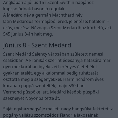
Angliában a július 15-i Szent Swithin napjához
kapcsolódnak hasonló regulák.
A Medárd név a germán Machthard név
latin Medardus formájából ered, jelentése: hatalom +
erős, merész. Névnapja Szent Medárdhoz köthető, aki
545 június 8-án halt meg.
Június 8 - Szent Medárd
Szent Medárd Salency városában született nemesi
családban. A krónikák szerint édesanyja hatására már
gyermekkorában igyekezett erényes életet élni,
gyakran ételét, egy alkalommal pedig ruházatát
osztotta meg a szegényekkel. Harminchárom éves
korában pappá szentelték, majd 530-ban
Vermond püspöke lett. Medárd később püspöki
székhelyét Noyonba tette át.
Saját egyházmegyéje mellett nagy hangsúlyt fektetett a
pogány vallású szomszédos Flandria lakosainak