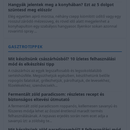
Hangyák jelentek meg a konyhában? Ezt az 5 dolgot
szüntesd meg először
Elég egyetlen apró morzsa, néhány csepp kiömlött üdítő vagy egy
rosszul záródó mézesüveg, és rövid idő alatt megjelenhet a
konyhapulton egy szabályos hangyasor. Ilyenkor sokan azonnal
rovarirtó spray ...
GASZTROTIPPEK
Mit készítsünk császárhúsból? 10 ízletes felhasználási
mód és elkészítési tipp
A császárhús az egyik legszaftosabb és legsokoldalúbb
sertéshúsféle. Megsüthetjük egészben, készíthetünk belőle
ropogós falatokat, grillezhetjük, párolhatjuk, de levesekhez,
főzelékekhez, szendvicsekh...
Fermentált zöld paradicsom: részletes recept és
biztonságos eltevési útmutató
A fermentált zöld paradicsom roppanós, kellemesen savanyú és
fűszeres módja lehet az ősszel éretlenül maradt termés
felhasználásának. A tejsavas erjedés során nem ecet adja a
savanyú ízt: a zöldség te...
Mit készítsünk zöld paradicsomból? 8 felhasználási mód