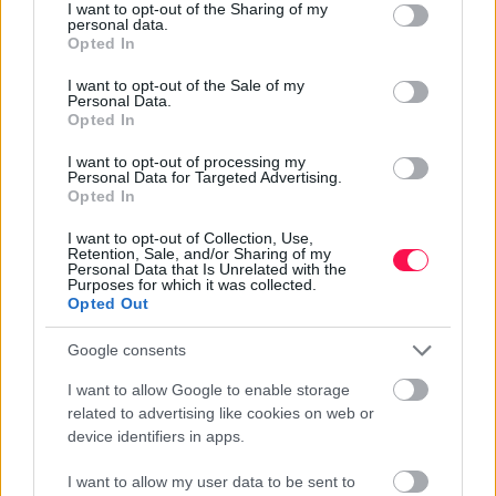
not limited to your visit or usage behaviour. You may click to
I want to opt-out of the Sharing of my
personal data.
grant or deny consent to Google and its third-party tags to
Opted In
use your data for below specified purposes in below Google
Milyen névnap van ma?
consent section.
I want to opt-out of the Sale of my
Personal Data.
Opted In
I want to opt-out of processing my
Personal Data for Targeted Advertising.
Opted In
KÖZELGŐ NÉVNAPOK
I want to opt-out of Collection, Use,
Retention, Sale, and/or Sharing of my
Augusztus 8. -
László
Personal Data that Is Unrelated with the
Purposes for which it was collected.
Augusztus 9. -
Emőd
Opted Out
Augusztus 10. -
Lőrinc
Google consents
Augusztus 11. -
Zsuzsanna
,
Tiborc
Augusztus 12. -
Klára
,
Kiara
I want to allow Google to enable storage
related to advertising like cookies on web or
NÉVNAP KERESŐ
device identifiers in apps.
I want to allow my user data to be sent to
Keres