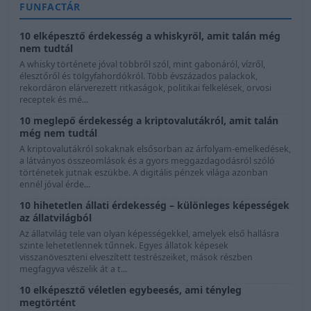
FUNFACTÁR
10 elképesztő érdekesség a whiskyről, amit talán még
nem tudtál
A whisky története jóval többről szól, mint gabonáról, vízről,
élesztőről és tölgyfahordókról. Több évszázados palackok,
rekordáron elárverezett ritkaságok, politikai felkelések, orvosi
receptek és mé...
10 meglepő érdekesség a kriptovalutákról, amit talán
még nem tudtál
A kriptovalutákról sokaknak elsősorban az árfolyam-emelkedések,
a látványos összeomlások és a gyors meggazdagodásról szóló
történetek jutnak eszükbe. A digitális pénzek világa azonban
ennél jóval érde...
10 hihetetlen állati érdekesség – különleges képességek
az állatvilágból
Az állatvilág tele van olyan képességekkel, amelyek első hallásra
szinte lehetetlennek tűnnek. Egyes állatok képesek
visszanöveszteni elveszített testrészeiket, mások részben
megfagyva vészelik át a t...
10 elképesztő véletlen egybeesés, ami tényleg
megtörtént