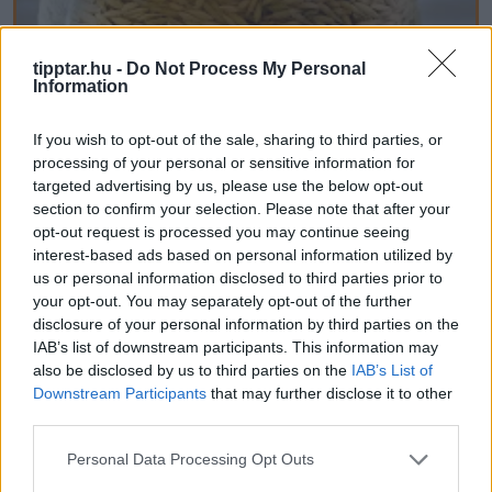
tipptar.hu -
Do Not Process My Personal
Information
If you wish to opt-out of the sale, sharing to third parties, or
processing of your personal or sensitive information for
targeted advertising by us, please use the below opt-out
section to confirm your selection. Please note that after your
opt-out request is processed you may continue seeing
interest-based ads based on personal information utilized by
One Teaspoon And All The Worms In The
us or personal information disclosed to third parties prior to
Body Die Instantly
your opt-out. You may separately opt-out of the further
Ez is érdekelhet
disclosure of your personal information by third parties on the
IAB’s list of downstream participants. This information may
also be disclosed by us to third parties on the
IAB’s List of
Downstream Participants
that may further disclose it to other
third parties.
Névnapok ABC sorrendben
Please note that this website/app uses one or more Google
Personal Data Processing Opt Outs
services and may gather and store information including but
Névnapok hónapok szerint