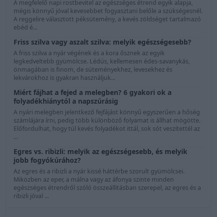
A megfelelő napi rostbevitel az egészséges étrend egyik alapja,
mégis könnyű jóval kevesebbet fogyasztani belőle a szükségesnél.
A reggelire választott péksütemény, a kevés zöldséget tartalmazó
ebéd é...
Friss szilva vagy aszalt szilva: melyik egészségesebb?
A friss szilva a nyár végének és a kora ősznek az egyik
legkedveltebb gyümölcse. Lédús, kellemesen édes-savanykás,
önmagában is finom, de süteményekhez, levesekhez és
lekvárokhoz is gyakran használjuk...
Miért fájhat a fejed a melegben? 6 gyakori ok a
folyadékhiánytól a napszúrásig
A nyári melegben jelentkező fejfájást könnyű egyszerűen a hőség
számlájára írni, pedig több különböző folyamat is állhat mögötte.
Előfordulhat, hogy túl kevés folyadékot ittál, sok sót veszítettél az
...
Egres vs. ribizli: melyik az egészségesebb, és melyik
jobb fogyókúrához?
Az egres és a ribizli a nyár kissé háttérbe szorult gyümölcsei.
Miközben az eper, a málna vagy az áfonya szinte minden
egészséges étrendről szóló összeállításban szerepel, az egres és a
ribizli jóval ...