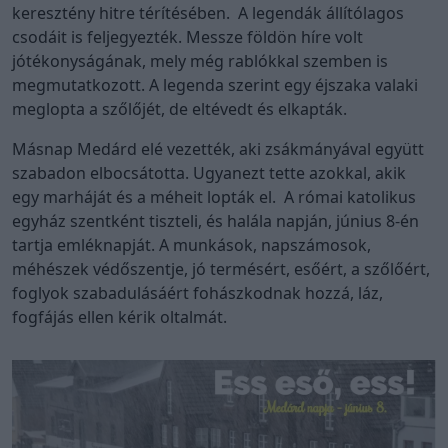
keresztény hitre térítésében. A legendák állítólagos
csodáit is feljegyezték. Messze földön híre volt
jótékonyságának, mely még rablókkal szemben is
megmutatkozott. A legenda szerint egy éjszaka valaki
meglopta a szőlőjét, de eltévedt és elkapták.
Másnap Medárd elé vezették, aki zsákmányával együtt
szabadon elbocsátotta. Ugyanezt tette azokkal, akik
egy marháját és a méheit lopták el. A római katolikus
egyház szentként tiszteli, és halála napján, június 8-én
tartja emléknapját. A munkások, napszámosok,
méhészek védőszentje, jó termésért, esőért, a szőlőért,
foglyok szabadulásáért fohászkodnak hozzá, láz,
fogfájás ellen kérik oltalmát.