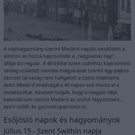
A néphagyomány szerint Medárd napján kezdődött a
vízözön és hozzá kapcsolódik a „negyvenes nap”
időjárási regula. A 40 bibliai szent számhoz kapcsolódó
utólag született mondai magyarázat szerint egy pajkos
táncoló társaság nem hallgatott a szent intelmeire,
ezért Medárd imádságára 40 napos eső mosta el a
mulatozókat. Kevesen tudják, hogy a magyar népi
kalendárium szerint Medárd az utolsó fagyosszent,
ezért szőlő- és gyümölcspatrónus is.
Esőjósló napok és hagyományok
Július 15 - Szent Swithin napja