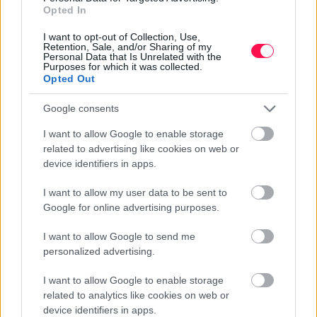
Opted In
I want to opt-out of Collection, Use,
Névnapok ABC sorrendben
Retention, Sale, and/or Sharing of my
Personal Data that Is Unrelated with the
Purposes for which it was collected.
Opted Out
Névnapok hónapok szerint
Google consents
Milyen névnap van ma?
I want to allow Google to enable storage
related to advertising like cookies on web or
device identifiers in apps.
I want to allow my user data to be sent to
Google for online advertising purposes.
KÖZELGŐ NÉVNAPOK
I want to allow Google to send me
personalized advertising.
Augusztus 8. -
László
Augusztus 9. -
Emőd
I want to allow Google to enable storage
related to analytics like cookies on web or
Augusztus 10. -
Lőrinc
device identifiers in apps.