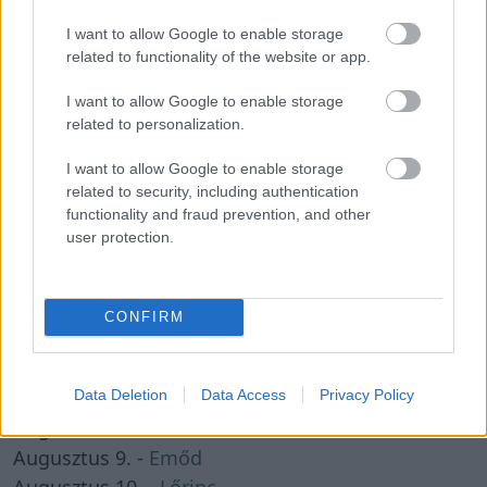
Augusztus 11. -
Zsuzsanna
,
Tiborc
Augusztus 12. -
Klára
,
Kiara
I want to allow Google to enable storage
related to functionality of the website or app.
NÉVNAP KERESŐ
I want to allow Google to enable storage
related to personalization.
Keres
I want to allow Google to enable storage
AUGUSZTUS HÓNAP NÉVNAPOK
related to security, including authentication
functionality and fraud prevention, and other
Augusztus 1. -
Boglárka
user protection.
Augusztus 2. -
Lehel
Augusztus 3. -
Hermina
Augusztus 4. -
Dominika
,
Domonkos
,
Dominik
CONFIRM
Augusztus 5. -
Krisztina
Augusztus 6. -
Berta
,
Bettina
Augusztus 7. -
Data Deletion
Ibolya
Data Access
,
Donát
Privacy Policy
Augusztus 8. -
László
Augusztus 9. -
Emőd
Augusztus 10. -
Lőrinc