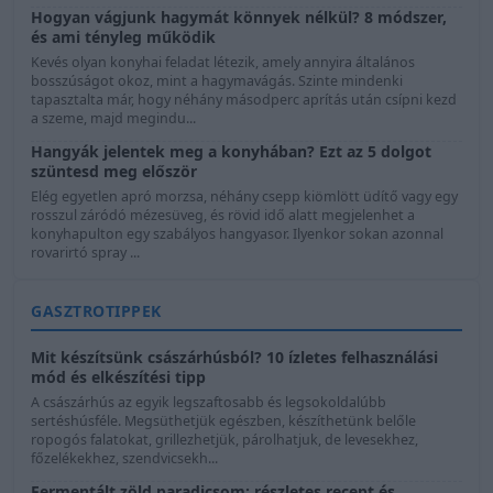
Hogyan vágjunk hagymát könnyek nélkül? 8 módszer,
és ami tényleg működik
Kevés olyan konyhai feladat létezik, amely annyira általános
bosszúságot okoz, mint a hagymavágás. Szinte mindenki
tapasztalta már, hogy néhány másodperc aprítás után csípni kezd
a szeme, majd megindu...
Hangyák jelentek meg a konyhában? Ezt az 5 dolgot
szüntesd meg először
Elég egyetlen apró morzsa, néhány csepp kiömlött üdítő vagy egy
rosszul záródó mézesüveg, és rövid idő alatt megjelenhet a
konyhapulton egy szabályos hangyasor. Ilyenkor sokan azonnal
rovarirtó spray ...
GASZTROTIPPEK
Mit készítsünk császárhúsból? 10 ízletes felhasználási
mód és elkészítési tipp
A császárhús az egyik legszaftosabb és legsokoldalúbb
sertéshúsféle. Megsüthetjük egészben, készíthetünk belőle
ropogós falatokat, grillezhetjük, párolhatjuk, de levesekhez,
főzelékekhez, szendvicsekh...
Fermentált zöld paradicsom: részletes recept és