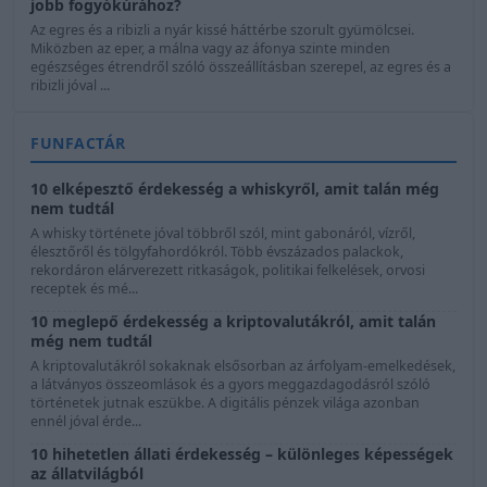
jobb fogyókúrához?
Az egres és a ribizli a nyár kissé háttérbe szorult gyümölcsei.
Miközben az eper, a málna vagy az áfonya szinte minden
egészséges étrendről szóló összeállításban szerepel, az egres és a
ribizli jóval ...
FUNFACTÁR
10 elképesztő érdekesség a whiskyről, amit talán még
nem tudtál
A whisky története jóval többről szól, mint gabonáról, vízről,
élesztőről és tölgyfahordókról. Több évszázados palackok,
rekordáron elárverezett ritkaságok, politikai felkelések, orvosi
receptek és mé...
10 meglepő érdekesség a kriptovalutákról, amit talán
még nem tudtál
A kriptovalutákról sokaknak elsősorban az árfolyam-emelkedések,
a látványos összeomlások és a gyors meggazdagodásról szóló
történetek jutnak eszükbe. A digitális pénzek világa azonban
ennél jóval érde...
10 hihetetlen állati érdekesség – különleges képességek
az állatvilágból