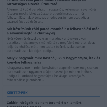
biztonságos eltevési útmutató
A fermentált zöld paradicsom roppanós, kellemesen savanyú és
fűszeres módja lehet az ősszel éretlenül maradt termés
felhasználásának. A tejsavas erjedés során nem ecet adja a
savanyú ízt: a zöldség te...
Mit készítsünk zöld paradicsomból? 8 felhasználási mód
a savanyúságtól a chutney-ig
Nyár végén és ősszel gyakran maradnak a töveken olyan
paradicsomok, amelyek már elérték a megfelelő méretet, de az
időjárás lehűlése előtt nem tudtak beérni. Ezeket sokan
automatikusan kidobják, pedig...
Melyik hagymát mire használjuk? 9 hagymafajta, ízek és
konyhai felhasználás
A hagyma szinte minden konyhában alapélelmiszer, mégis sokan
automatikusan ugyanazt a fajtát használják minden ételhez.
Pedig a különböző hagymafajták íze, állaga, aromája és
felhasználása jelentősen ...
KERTTIPPEK
Cukkini virágzik, de nem terem? 6 ok, amiért
elmaradhat a termés