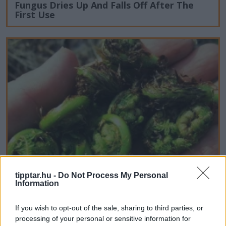
Fungus Dries Up And Falls Off After The
First Use
tipptar.hu -
Do Not Process My Personal
Information
Stop Eating These 3 Foods That Are Known
If you wish to opt-out of the sale, sharing to third parties, or
to Cause Parasites
processing of your personal or sensitive information for