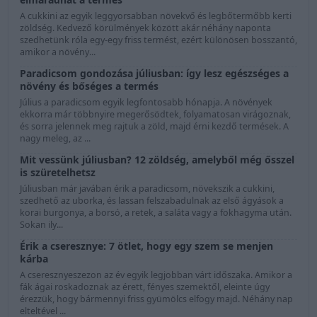
A cukkini az egyik leggyorsabban növekvő és legbőtermőbb kerti
zöldség. Kedvező körülmények között akár néhány naponta
szedhetünk róla egy-egy friss termést, ezért különösen bosszantó,
amikor a növény...
Paradicsom gondozása júliusban: így lesz egészséges a
növény és bőséges a termés
Július a paradicsom egyik legfontosabb hónapja. A növények
ekkorra már többnyire megerősödtek, folyamatosan virágoznak,
és sorra jelennek meg rajtuk a zöld, majd érni kezdő termések. A
nagy meleg, az ...
Mit vessünk júliusban? 12 zöldség, amelyből még ősszel
is szüretelhetsz
Júliusban már javában érik a paradicsom, növekszik a cukkini,
szedhető az uborka, és lassan felszabadulnak az első ágyások a
korai burgonya, a borsó, a retek, a saláta vagy a fokhagyma után.
Sokan ily...
Érik a cseresznye: 7 ötlet, hogy egy szem se menjen
kárba
A cseresznyeszezon az év egyik legjobban várt időszaka. Amikor a
fák ágai roskadoznak az érett, fényes szemektől, eleinte úgy
érezzük, hogy bármennyi friss gyümölcs elfogy majd. Néhány nap
elteltével ...