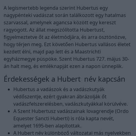
A legismertebb legenda szerint Hubertus egy
nagypénteki vadászat során találkozott egy hatalmas
szarvassal, amelynek agancsa között egy kereszt
ragyogott. Az állat megszólította Hubertust,
figyelmeztetve őt az életmódjára, és arra ösztönözve,
hogy térjen meg. Ezt követően Hubertus vallásos életet
kezdett élni, majd pap lett és a Maastrichti
egyházmegye püspöke. Szent Hubertus 727. május 30-
án halt meg, és emléknapját ezen a napon ünneplik.
Érdekességek a Hubert név kapcsán
Hubertus a vadászok és a vadászkutyák
védőszentje, ezért gyakran ábrázolják őt
vadászfelszerelésben, vadászkutyákkal körülvéve.
A Szent Hubertusz vadászainak lovagrendje (Ordo
Equester Sancti Huberti) is róla kapta nevét,
amelyet 1695-ben alapítottak.
A Hubert név különböző változatai más nyelvekben