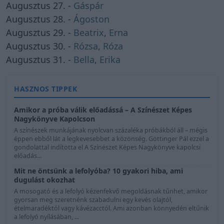
Augusztus 27. -
Gáspár
Augusztus 28. -
Ágoston
Augusztus 29. -
Beatrix
,
Erna
Augusztus 30. -
Rózsa
,
Róza
Augusztus 31. -
Bella
,
Erika
HASZNOS TIPPEK
Amikor a próba válik előadássá – A Színészet Képes
Nagykönyve Kapolcson
A színészek munkájának nyolcvan százaléka próbákból áll – mégis
éppen ebből lát a legkevesebbet a közönség. Göttinger Pál ezzel a
gondolattal indította el A Színészet Képes Nagykönyve kapolcsi
előadás...
Mit ne öntsünk a lefolyóba? 10 gyakori hiba, ami
dugulást okozhat
A mosogató és a lefolyó kézenfekvő megoldásnak tűnhet, amikor
gyorsan meg szeretnénk szabadulni egy kevés olajtól,
ételmaradéktól vagy kávézacctól. Ami azonban könnyedén eltűnik
a lefolyó nyílásában, ...