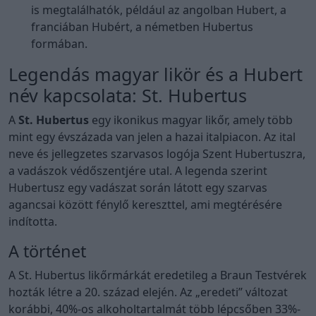
is megtalálhatók, például az angolban Hubert, a
franciában Hubért, a németben Hubertus
formában.
Legendás magyar likör és a Hubert
név kapcsolata: St. Hubertus
A
St. Hubertus
egy ikonikus magyar likőr, amely több
mint egy évszázada van jelen a hazai italpiacon. Az ital
neve és jellegzetes szarvasos logója Szent Hubertuszra,
a vadászok védőszentjére utal. A legenda szerint
Hubertusz egy vadászat során látott egy szarvas
agancsai között fénylő kereszttel, ami megtérésére
indította.
A történet
A St. Hubertus likőrmárkát eredetileg a Braun Testvérek
hozták létre a 20. század elején. Az „eredeti” változat
korábbi, 40%-os alkoholtartalmát több lépcsőben 33%-