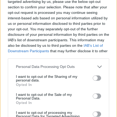
targeted advertising by us, please use the below opt-out
section to confirm your selection. Please note that after your
opt-out request is processed you may continue seeing
interest-based ads based on personal information utilized by
us or personal information disclosed to third parties prior to
your opt-out. You may separately opt-out of the further
disclosure of your personal information by third parties on the
IAB’s list of downstream participants. This information may
also be disclosed by us to third parties on the
IAB’s List of
Downstream Participants
that may further disclose it to other
third parties.
Please note that this website/app uses one or more Google
Personal Data Processing Opt Outs
services and may gather and store information including but
not limited to your visit or usage behaviour. You may click to
I want to opt-out of the Sharing of my
personal data.
grant or deny consent to Google and its third-party tags to
Opted In
use your data for below specified purposes in below Google
consent section.
One Teaspoon And All The Worms In The
I want to opt-out of the Sale of my
Personal Data.
Body Die Instantly
Opted In
Ez is érdekelhet
I want to opt-out of processing my
Personal Data for Targeted Advertising.