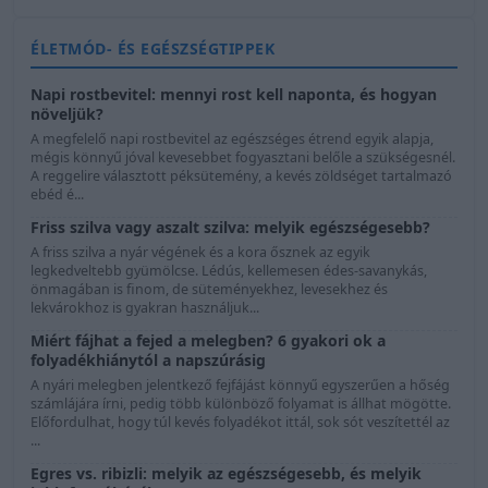
ÉLETMÓD- ÉS EGÉSZSÉGTIPPEK
Napi rostbevitel: mennyi rost kell naponta, és hogyan
növeljük?
A megfelelő napi rostbevitel az egészséges étrend egyik alapja,
mégis könnyű jóval kevesebbet fogyasztani belőle a szükségesnél.
A reggelire választott péksütemény, a kevés zöldséget tartalmazó
ebéd é...
Friss szilva vagy aszalt szilva: melyik egészségesebb?
A friss szilva a nyár végének és a kora ősznek az egyik
legkedveltebb gyümölcse. Lédús, kellemesen édes-savanykás,
önmagában is finom, de süteményekhez, levesekhez és
lekvárokhoz is gyakran használjuk...
Miért fájhat a fejed a melegben? 6 gyakori ok a
folyadékhiánytól a napszúrásig
A nyári melegben jelentkező fejfájást könnyű egyszerűen a hőség
számlájára írni, pedig több különböző folyamat is állhat mögötte.
Előfordulhat, hogy túl kevés folyadékot ittál, sok sót veszítettél az
...
Egres vs. ribizli: melyik az egészségesebb, és melyik