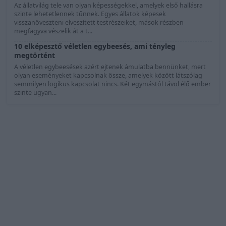
Az állatvilág tele van olyan képességekkel, amelyek első hallásra
szinte lehetetlennek tűnnek. Egyes állatok képesek
visszanöveszteni elveszített testrészeiket, mások részben
megfagyva vészelik át a t...
10 elképesztő véletlen egybeesés, ami tényleg
megtörtént
A véletlen egybeesések azért ejtenek ámulatba bennünket, mert
olyan eseményeket kapcsolnak össze, amelyek között látszólag
semmilyen logikus kapcsolat nincs. Két egymástól távol élő ember
szinte ugyan...