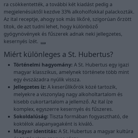
ra csökkentették, a további két kiadást pedig a
megjelenésüktől kezdve 33% alkoholfokkal palackozták.
Az ital receptje, ahogy sok más likőré, szigorúan őrzött
titok, de azt tudni lehet, hogy különböző
gyógynövények és fűszerek adnak neki jellegzetes,
kesernyés ízét.
Miért különleges a St. Hubertus?
Történelmi hagyomány:
A St. Hubertus egy igazi
magyar klasszikus, amelynek története több mint
egy évszázadra nyúlik vissza.
Jellegzetes íz:
A keserűlikőrök közé tartozik,
melyekre a viszonylag nagy alkoholtartalom és
kisebb cukortartalom a jellemző. Az ital íze
komplex, egyszerre kesernyés és fűszeres.
Sokoldalúság:
Tiszta formában fogyasztható, de
koktélok alapanyagaként is kiváló.
Magyar identitás:
A St. Hubertus a magyar kultúra