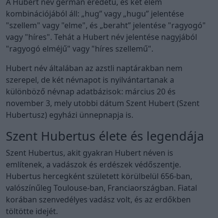
A Hubert név germán eredetű, és két elem
kombinációjából áll: „hug” vagy „hugu” jelentése
"szellem" vagy "elme", és „beraht” jelentése "ragyogó"
vagy "híres". Tehát a Hubert név jelentése nagyjából
"ragyogó elméjű" vagy "híres szellemű".
Hubert név általában az azstli naptárakban nem
szerepel, de két névnapot is nyilvántartanak a
különböző névnap adatbázisok: március 20 és
november 3, mely utobbi dátum Szent Hubert (Szent
Hubertusz) egyházi ünnepnapja is.
Szent Hubertus élete és legendája
Szent Hubertus, akit gyakran Hubert néven is
említenek, a vadászok és erdészek védőszentje.
Hubertus hercegként született körülbelül 656-ban,
valószínűleg Toulouse-ban, Franciaországban. Fiatal
korában szenvedélyes vadász volt, és az erdőkben
töltötte idejét.