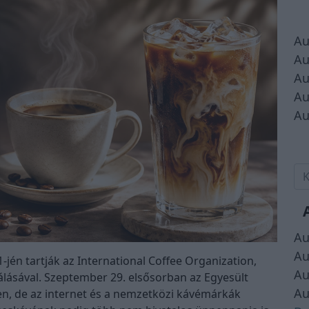
Au
Au
Au
Au
Au
Au
Au
jén tartják az International Coffee Organization,
Au
lásával. Szeptember 29. elsősorban az Egyesült
Au
n, de az internet és a nemzetközi kávémárkák