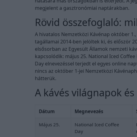
hatására más országokban is elterjedt. A j
megjelent a gasztronómiai naptárakban.
Rövid összefoglaló: mi
A hivatalos Nemzetközi Kávénap október 1.,
tagállamai 2014-ben jelöltek ki, és először
elsősorban az Egyesült Államok nemzeti ká
kapcsolódik: május 25. National Iced Coffee 
Day elnevezéssel terjedt el egyes online n
nincs az október 1-jei Nemzetközi Kávénaph
hátterük.
A kávés világnapok és
Dátum
Megnevezés
Május 25.
National Iced Coffee
Day