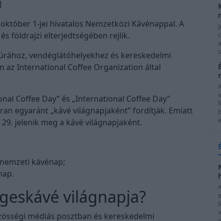
]
któber 1-jei hivatalos Nemzetközi Kávénappal. A
J
 földrajzi elterjedtségében rejlik.
c
a
s
túrához, vendéglátóhelyekhez és kereskedelmi
 az International Coffee Organization által
i
onal Coffee Day” és „International Coffee Day”
f
an egyaránt „kávé világnapjaként” fordítják. Emiatt
e
29. jelenik meg a kávé világnapjaként.
 nemzeti kávénap;
nap.
egeskávé világnapja?
f
özösségi médiás posztban és kereskedelmi
e