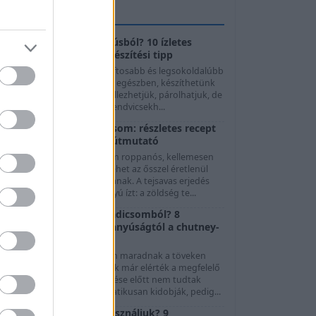
GASZTROTIPPEK
Mit készítsünk császárhúsból? 10 ízletes
felhasználási mód és elkészítési tipp
A császárhús az egyik legszaftosabb és legsokoldalúbb
sertéshúsféle. Megsüthetjük egészben, készíthetünk
előle ropogós falatokat, grillezhetjük, párolhatjuk, de
evesekhez, főzelékekhez, szendvicsekh...
Fermentált zöld paradicsom: részletes recept
és biztonságos eltevési útmutató
A fermentált zöld paradicsom roppanós, kellemesen
avanyú és fűszeres módja lehet az ősszel éretlenül
maradt termés felhasználásának. A tejsavas erjedés
orán nem ecet adja a savanyú ízt: a zöldség te...
Mit készítsünk zöld paradicsomból? 8
felhasználási mód a savanyúságtól a chutney-
ig
Nyár végén és ősszel gyakran maradnak a töveken
olyan paradicsomok, amelyek már elérték a megfelelő
éretet, de az időjárás lehűlése előtt nem tudtak
beérni. Ezeket sokan automatikusan kidobják, pedig...
Melyik hagymát mire használjuk? 9