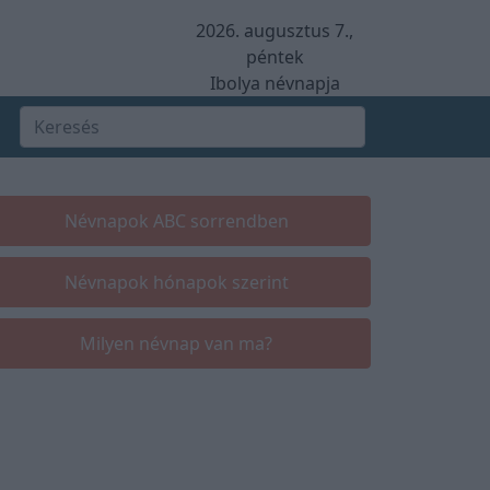
2026. augusztus 7.,
péntek
Ibolya névnapja
Névnapok ABC sorrendben
Névnapok hónapok szerint
Milyen névnap van ma?