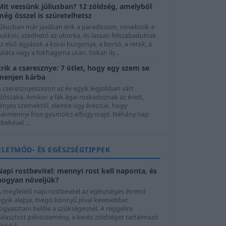
Mit vessünk júliusban? 12 zöldség, amelyből
még ősszel is szüretelhetsz
úliusban már javában érik a paradicsom, növekszik a
ukkini, szedhető az uborka, és lassan felszabadulnak
z első ágyások a korai burgonya, a borsó, a retek, a
aláta vagy a fokhagyma után. Sokan ily...
Érik a cseresznye: 7 ötlet, hogy egy szem se
menjen kárba
A cseresznyeszezon az év egyik legjobban várt
dőszaka. Amikor a fák ágai roskadoznak az érett,
ényes szemektől, eleinte úgy érezzük, hogy
bármennyi friss gyümölcs elfogy majd. Néhány nap
lteltével ...
ÉLETMÓD- ÉS EGÉSZSÉGTIPPEK
Napi rostbevitel: mennyi rost kell naponta, és
hogyan növeljük?
A megfelelő napi rostbevitel az egészséges étrend
egyik alapja, mégis könnyű jóval kevesebbet
ogyasztani belőle a szükségesnél. A reggelire
választott péksütemény, a kevés zöldséget tartalmazó
béd é...