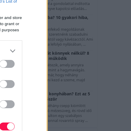
B’s List of
özönség. Göttinger Pál ezzel a gondolattal indította
l A Színészet Képes Nagykönyve kapolcsi előadás...
Mit ne öntsünk a lefolyóba? 10 gyakori hiba,
er and store
ami dugulást okozhat
to grant or
A mosogató és a lefolyó kézenfekvő megoldásnak
ed purposes
tűnhet, amikor gyorsan meg szeretnénk szabadulni
gy kevés olajtól, ételmaradéktól vagy kávézacctól. Ami
zonban könnyedén eltűnik a lefolyó nyílásában, ...
Hogyan vágjunk hagymát könnyek nélkül? 8
módszer, és ami tényleg működik
evés olyan konyhai feladat létezik, amely annyira
általános bosszúságot okoz, mint a hagymavágás.
Szinte mindenki tapasztalta már, hogy néhány
másodperc aprítás után csípni kezd a szeme, majd
megindu...
Hangyák jelentek meg a konyhában? Ezt az 5
dolgot szüntesd meg először
Elég egyetlen apró morzsa, néhány csepp kiömlött
üdítő vagy egy rosszul záródó mézesüveg, és rövid idő
alatt megjelenhet a konyhapulton egy szabályos
angyasor. Ilyenkor sokan azonnal rovarirtó spray ...