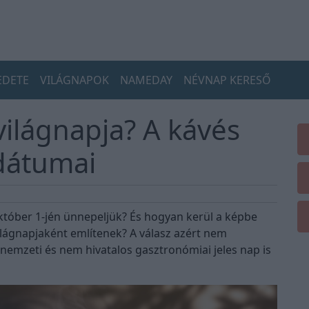
EDETE
VILÁGNAPOK
NAMEDAY
NÉVNAP KERESŐ
világnapja? A kávés
dátumai
któber 1-jén ünnepeljük? És hogyan kerül a képbe
világnapjaként említenek? A válasz azért nem
nemzeti és nem hivatalos gasztronómiai jeles nap is