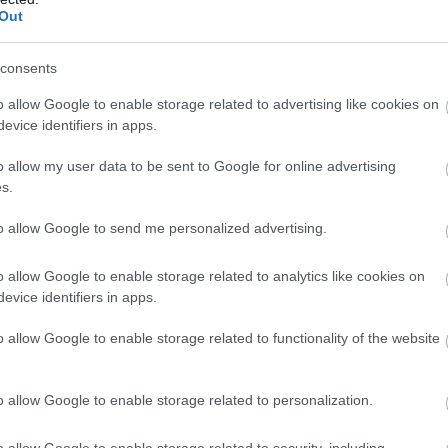
Out
consents
o allow Google to enable storage related to advertising like cookies on
evice identifiers in apps.
b
l
o allow my user data to be sent to Google for online advertising
s.
to allow Google to send me personalized advertising.
s
s
o allow Google to enable storage related to analytics like cookies on
evice identifiers in apps.
zik a legegyértelműbb nemzetközi és intézményi
yományként, kereskedelmi kampányként vagy
o allow Google to enable storage related to functionality of the website
t értelmezhető.
os Nemzetközi Kávénap
m
o allow Google to enable storage related to personalization.
4 márciusában állapodtak meg arról, hogy október 1-
o allow Google to enable storage related to security, including