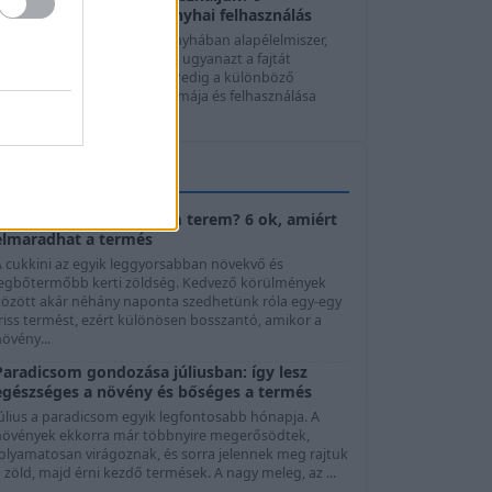
hagymafajta, ízek és konyhai felhasználás
A hagyma szinte minden konyhában alapélelmiszer,
mégis sokan automatikusan ugyanazt a fajtát
használják minden ételhez. Pedig a különböző
agymafajták íze, állaga, aromája és felhasználása
elentősen ...
KERTTIPPEK
Cukkini virágzik, de nem terem? 6 ok, amiért
elmaradhat a termés
A cukkini az egyik leggyorsabban növekvő és
legbőtermőbb kerti zöldség. Kedvező körülmények
között akár néhány naponta szedhetünk róla egy-egy
riss termést, ezért különösen bosszantó, amikor a
övény...
Paradicsom gondozása júliusban: így lesz
egészséges a növény és bőséges a termés
Július a paradicsom egyik legfontosabb hónapja. A
növények ekkorra már többnyire megerősödtek,
folyamatosan virágoznak, és sorra jelennek meg rajtuk
 zöld, majd érni kezdő termések. A nagy meleg, az ...