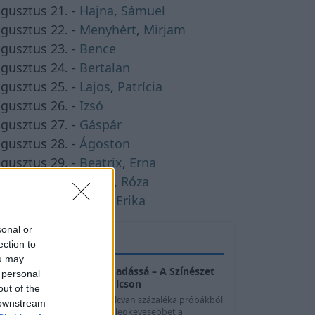
gusztus 21. -
Hajna
,
Sámuel
gusztus 22. -
Menyhért
,
Mirjam
gusztus 23. -
Bence
gusztus 24. -
Bertalan
gusztus 25. -
Lajos
,
Patrícia
gusztus 26. -
Izsó
gusztus 27. -
Gáspár
gusztus 28. -
Ágoston
gusztus 29. -
Beatrix
,
Erna
gusztus 30. -
Rózsa
,
Róza
gusztus 31. -
Bella
,
Erika
sonal or
HASZNOS TIPPEK
ection to
ou may
Amikor a próba válik előadássá – A Színészet
 personal
Képes Nagykönyve Kapolcson
out of the
A színészek munkájának nyolcvan százaléka próbákból
 downstream
ll – mégis éppen ebből lát a legkevesebbet a