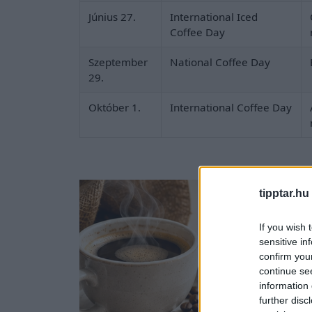
Június 27.
International Iced
Coffee Day
Szeptember
National Coffee Day
29.
Október 1.
International Coffee Day
tipptar.hu
If you wish 
sensitive in
confirm you
continue se
information 
further disc