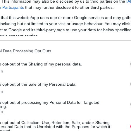
. This information may also be disclosed by us to third parties on the
IA
k
Participants
that may further disclose it to other third parties.
e
 that this website/app uses one or more Google services and may gath
including but not limited to your visit or usage behaviour. You may click 
 to Google and its third-party tags to use your data for below specifi
ogle consent section.
e
a
l Data Processing Opt Outs
o opt-out of the Sharing of my personal data.
K
In
o opt-out of the Sale of my Personal Data.
In
to opt-out of processing my Personal Data for Targeted
ing.
In
h
o opt-out of Collection, Use, Retention, Sale, and/or Sharing
ersonal Data that Is Unrelated with the Purposes for which it
lected.