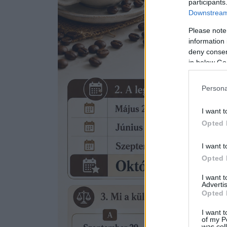
participants
Downstream 
Please note
information 
deny consent
in below Go
Persona
I want t
Opted 
I want t
Opted 
I want 
Advertis
Opted 
I want t
of my P
was col