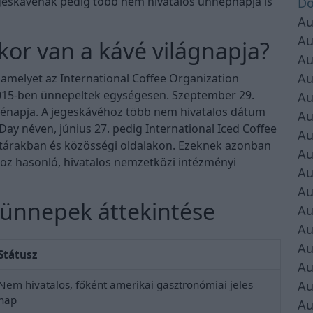
egeskávénak pedig több nem hivatalos ünnepnapja is
Do
Au
Au
kor van a kávé világnapja?
Au
Au
 amelyet az International Coffee Organization
 2015-ben ünnepeltek egységesen. Szeptember 29.
Au
vénapja. A jegeskávéhoz több nem hivatalos dátum
Au
Day néven, június 27. pedig International Iced Coffee
Au
aptárakban és közösségi oldalakon. Ezeknek azonban
Au
oz hasonló, hivatalos nemzetközi intézményi
Au
Au
 ünnepek áttekintése
Au
Au
Au
Státusz
Au
Au
Nem hivatalos, főként amerikai gasztronómiai jeles
nap
Au