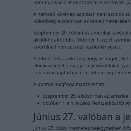
kommunikációját és szakmai eseményeit. [2
A nemzeti kávénap azonban nem azonos az o
különbség elsősorban az ünnep hátterében és
Szeptember 29. főként az amerikai kávékul
akciókhoz kötődik. Október 1. ezzel szemben
koordinált nemzetközi kezdeményezés.
A félreértést az okozza, hogy az angol „Nati
elnevezéseket a magyar nyelvű oldalak gyakr
sok hazai naptárban és cikkben szeptember 
A pontos megfogalmazás tehát:
szeptember 29. elsősorban az amerikai
október 1. a hivatalos Nemzetközi Kávé
Június 27. valóban a j
Június 27. több internetes bejegyzésben, k