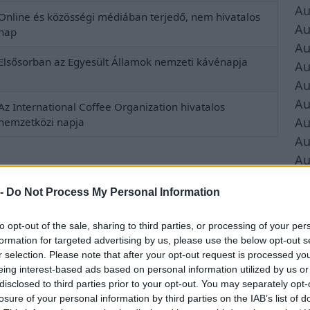
Au
Online és közösségi médiában terjedő, nem hivatalos
Au
nap
Au
Elsősorban az Egyesült Államok nemzeti kávénapja
Au
Au
Au
Az International Coffee Organization hivatalos
Au
nemzetközi napja
Au
Au
Au
 -
Do Not Process My Personal Information
Au
to opt-out of the sale, sharing to third parties, or processing of your per
formation for targeted advertising by us, please use the below opt-out s
r selection. Please note that after your opt-out request is processed y
eing interest-based ads based on personal information utilized by us or
disclosed to third parties prior to your opt-out. You may separately opt-
losure of your personal information by third parties on the IAB’s list of
á