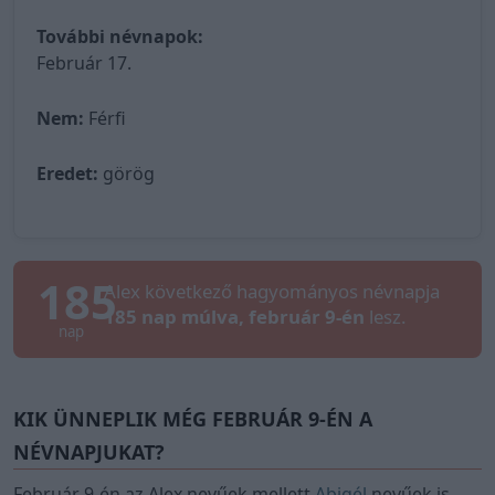
További névnapok:
Február 17.
Nem:
Férfi
Eredet:
görög
185
Alex következő hagyományos névnapja
185 nap múlva, február 9-én
lesz.
nap
KIK ÜNNEPLIK MÉG FEBRUÁR 9-ÉN A
NÉVNAPJUKAT?
Február 9-én az Alex nevűek mellett
Abigél
nevűek is