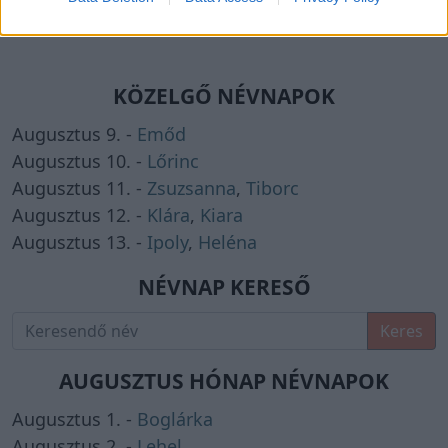
KÖZELGŐ NÉVNAPOK
Augusztus 9. -
Emőd
Augusztus 10. -
Lőrinc
Augusztus 11. -
Zsuzsanna
,
Tiborc
Augusztus 12. -
Klára
,
Kiara
Augusztus 13. -
Ipoly
,
Heléna
NÉVNAP KERESŐ
Keres
AUGUSZTUS HÓNAP NÉVNAPOK
Augusztus 1. -
Boglárka
Augusztus 2. -
Lehel