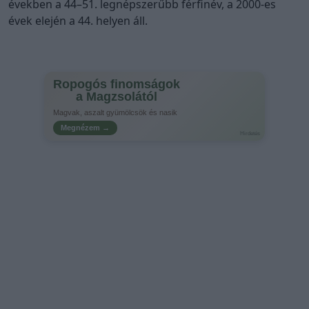
években a 44–51. legnépszerűbb férfinév, a 2000-es
évek elején a 44. helyen áll.
Ropogós finomságok
a Magzsolától
Magvak, aszalt gyümölcsök és nasik
Megnézem →
Hirdetés