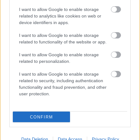
MIKOR VAN ALEX NÉVNAP?
I want to allow Google to enable storage
related to analytics like cookies on web or
Alex hagyományos névnapja
február 9-én
van. Ezen
device identifiers in apps.
a napon köszöntik Magyarországon leggyakrabban az
Alex nevűeket.
I want to allow Google to enable storage
MILYEN EREDETŰ AZ ALEX NÉV?
related to functionality of the website or app.
Az Alex
görög
eredetű név.
I want to allow Google to enable storage
related to personalization.
I want to allow Google to enable storage
related to security, including authentication
Névnapok ABC sorrendben
functionality and fraud prevention, and other
user protection.
Névnapok hónapok szerint
CONFIRM
Milyen névnap van ma?
Data Deletion
Data Access
Privacy Policy