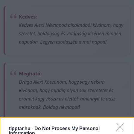
Kedves:
Kedves Alex! Névnapod alkalmából kívánom, hogy
szeretet, boldogság és vidámság kísérjen minden
napodon. Legyen csodaszép a mai napod!
Megható:
Drága Alex! Köszönöm, hogy vagy nekem.
Kívánom, hogy mindig olyan sok szeretetet és
örömet kapj vissza az élettől, amennyit te adsz
másoknak. Boldog névnapot!
tipptar.hu -
Do Not Process My Personal
Information