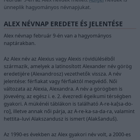
ünneplik hagyományos névnapjukat.
ALEX NÉVNAP EREDETE ÉS JELENTÉSE
Alex névnap február 9-én van a hagyományos
naptárakban.
Az Alex név az Alexius vagy Alexis rövidüléséből
származik, amelyek a latinosított Alexander név görög
eredetijére (Alexandrosz) vezethetők vissza. A név
jelentése: férfiakat vagy férfiaktól megvédő. Női
változata az Alexia, Alexandra. A név a görögben is
jövevény, az egész i. e. 2. évezredi égeikumi térségben
gyakori. A mükénéi táblákon is található A-re-ka[sa-do-
ro], illetve annak női párja, az A-re-ka-sa-da-ra, valamint
hettita–luvi Alakszandusz is ismert (Alakšanduš).
Az 1990-es években az Alex gyakori név volt, a 2000-es