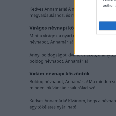
authenti
Kedves Annamária! A névnapod alkalmából 
megvalósuláshoz, és mindig legyen melletted
Virágos névnapi köszöntők
Mint a virágok a nyári napsütésben, úgy r
névnapot, Annamária!
Annyi boldogságot kívánok neked, ahány szi
boldog névnapot, Annamária!
Vidám névnapi köszöntők
Boldog névnapot, Annamária! Ma minden süt
minden jókívánság csak rólad szól!
Kedves Annamária! Kívánom, hogy a névnapo
egy tökéletes nyári nap!