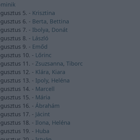
minik
gusztus 5. -
Krisztina
gusztus 6. -
Berta
,
Bettina
gusztus 7. -
Ibolya
,
Donát
gusztus 8. -
László
gusztus 9. -
Emőd
gusztus 10. -
Lőrinc
gusztus 11. -
Zsuzsanna
,
Tiborc
gusztus 12. -
Klára
,
Kiara
gusztus 13. -
Ipoly
,
Heléna
gusztus 14. -
Marcell
gusztus 15. -
Mária
gusztus 16. -
Ábrahám
gusztus 17. -
Jácint
gusztus 18. -
Ilona
,
Heléna
gusztus 19. -
Huba
gusztus 20. -
István