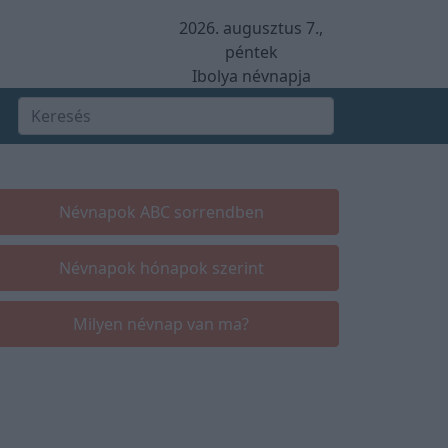
2026. augusztus 7.,
péntek
Ibolya névnapja
Névnapok ABC sorrendben
Névnapok hónapok szerint
Milyen névnap van ma?