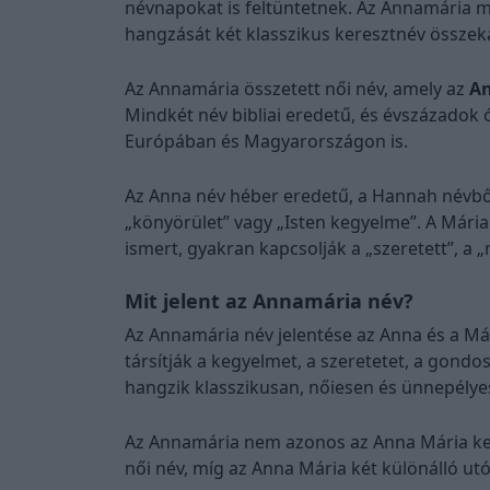
névnapokat is feltüntetnek. Az Annamária ma
hangzását két klasszikus keresztnév össze
Az Annamária összetett női név, amely az
A
Mindkét név bibliai eredetű, és évszázadok ó
Európában és Magyarországon is.
Az Anna név héber eredetű, a Hannah névből
„könyörület” vagy „Isten kegyelme”. A Mária
ismert, gyakran kapcsolják a „szeretett”, a
Mit jelent az Annamária név?
Az Annamária név jelentése az Anna és a Már
társítják a kegyelmet, a szeretetet, a gond
hangzik klasszikusan, nőiesen és ünnepélye
Az Annamária nem azonos az Anna Mária ket
női név, míg az Anna Mária két különálló ut