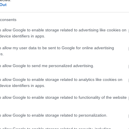
p vagy néhány őszinte mondat különlegessé teheti az
Out
consents
nak
o allow Google to enable storage related to advertising like cookies on
gy ez a nap sok örömöt, szeretetet és felejthetetlen
evice identifiers in apps.
o allow my user data to be sent to Google for online advertising
nnamária! Legyen a mai napod tele mosollyal és
s.
to allow Google to send me personalized advertising.
 és szeretet egész évben. Boldog névnapot kívánok!
o allow Google to enable storage related to analytics like cookies on
evice identifiers in apps.
vánom, hogy annyi öröm érjen, ahány virág nyílik a
o allow Google to enable storage related to functionality of the website
ttel, békével és boldog pillanatokkal teli!
o allow Google to enable storage related to personalization.
 mindig olyan kedves, figyelmes és különleges,
sok öröm és szeretet az utadon!
o allow Google to enable storage related to security, including