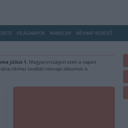
EDETE
VILÁGNAPOK
NAMEDAY
NÉVNAP KERESŐ
a július 1.
Magyarországon ezen a napon
ária névhez további névnapi dátumok is