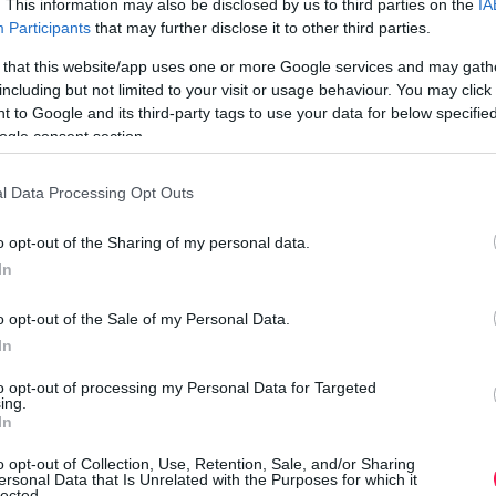
. This information may also be disclosed by us to third parties on the
IA
Participants
that may further disclose it to other third parties.
 that this website/app uses one or more Google services and may gath
including but not limited to your visit or usage behaviour. You may click 
 to Google and its third-party tags to use your data for below specifi
ogle consent section.
l Data Processing Opt Outs
o opt-out of the Sharing of my personal data.
In
o opt-out of the Sale of my Personal Data.
One Teaspoon And All The Worms In
In
The Body Die Instantly
to opt-out of processing my Personal Data for Targeted
ing.
In
TŐ
o opt-out of Collection, Use, Retention, Sale, and/or Sharing
k rövidek, meghatóak, kedvesek vagy akár vidámak
ersonal Data that Is Unrelated with the Purposes for which it
lected.