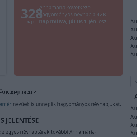
Annamária következő
328
hagyományos névnapja
328
Au
nap múlva, július 1-jén
lesz.
nap
Au
Au
Au
Au
NÉVNAPJUKAT?
hamér
nevűek is ünneplik hagyományos névnapjukat.
Au
Au
S JELENTÉSE
Au
, de egyes névnaptárak további Annamária-
Au