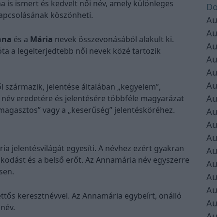
 is ismert és kedvelt női név, amely különleges
Do
kapcsolásának köszönheti.
Au
Au
nna
és a
Mária
nevek összevonásából alakult ki.
Au
ta a legelterjedtebb női nevek közé tartozik
Au
Au
Au
 származik, jelentése általában „kegyelem”,
Au
 név eredetére és jelentésére többféle magyarázat
 „magasztos” vagy a „keserűség” jelentésköréhez.
Au
Au
Au
ia jelentésvilágát egyesíti. A névhez ezért gyakran
Au
oskodást és a belső erőt. Az Annamária név egyszerre
Au
sen.
Au
Au
tős keresztnévvel. Az Annamária egybeírt, önálló
Au
ónév.
Au