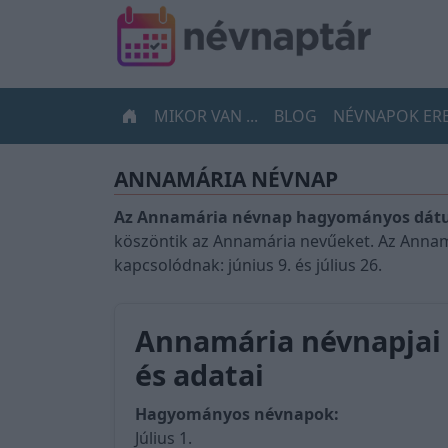
MIKOR VAN ...
BLOG
NÉVNAPOK ER
ANNAMÁRIA NÉVNAP
Az Annamária névnap hagyományos dátum
köszöntik az Annamária nevűeket. Az Annam
kapcsolódnak: június 9. és július 26.
Annamária névnapjai
és adatai
Hagyományos névnapok:
Július 1.