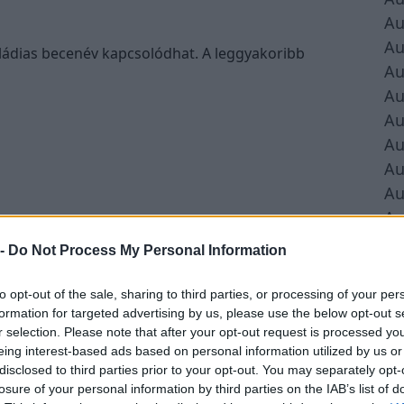
Au
Au
ádias becenév kapcsolódhat. A leggyakoribb
Au
Au
Au
Au
Au
Au
Au
Au
 -
Do Not Process My Personal Information
Au
to opt-out of the sale, sharing to third parties, or processing of your per
formation for targeted advertising by us, please use the below opt-out s
zokástól és személyes ízléstől függ. Sokan a
r selection. Please note that after your opt-out request is processed y
, míg mások az összetett név hangulatát megőrző
eing interest-based ads based on personal information utilized by us or
disclosed to third parties prior to your opt-out. You may separately opt-
losure of your personal information by third parties on the IAB’s list of