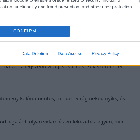
cation functionality and fraud prevention, and other user protection.
kívánom, hogy minden álmod közelebb kerüljön a
 valaki, aki szeret és megbecsül.
CONFIRM
agyogjon a mosolyod ezen a különleges napon. Boldog
Data Deletion
Data Access
Privacy Policy
rma van a legszebb virágcsokornak. Sok szeretettel
emény kalóriamentes, minden virág neked nyílik, és
d legalább olyan vidám és emlékezetes legyen, mint