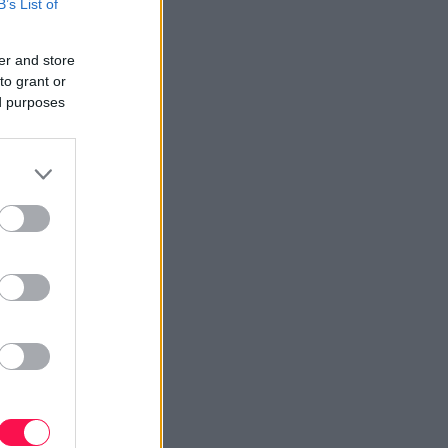
B’s List of
er and store
to grant or
ed purposes