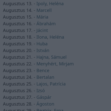
Augusztus 13. -
Ipoly
,
Heléna
Augusztus 14. -
Marcell
Augusztus 15. -
Mária
Augusztus 16. -
Ábrahám
Augusztus 17. -
Jácint
Augusztus 18. -
Ilona
,
Heléna
Augusztus 19. -
Huba
Augusztus 20. -
István
Augusztus 21. -
Hajna
,
Sámuel
Augusztus 22. -
Menyhért
,
Mirjam
Augusztus 23. -
Bence
Augusztus 24. -
Bertalan
Augusztus 25. -
Lajos
,
Patrícia
Augusztus 26. -
Izsó
Augusztus 27. -
Gáspár
Augusztus 28. -
Ágoston
Augusztus 29. -
Beatrix
,
Erna