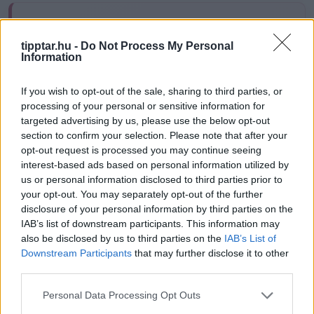
Megható:
tipptar.hu -
Do Not Process My Personal
Drága Eleonóra! Köszönöm, hogy vagy nekem.
Information
Kívánom, hogy mindig olyan sok szeretetet és
örömet kapj vissza az élettől, amennyit te adsz
If you wish to opt-out of the sale, sharing to third parties, or
másoknak. Boldog névnapot!
processing of your personal or sensitive information for
targeted advertising by us, please use the below opt-out
section to confirm your selection. Please note that after your
opt-out request is processed you may continue seeing
interest-based ads based on personal information utilized by
Ez is érdekelhet
us or personal information disclosed to third parties prior to
your opt-out. You may separately opt-out of the further
disclosure of your personal information by third parties on the
IAB’s list of downstream participants. This information may
also be disclosed by us to third parties on the
IAB’s List of
Downstream Participants
that may further disclose it to other
third parties.
Please note that this website/app uses one or more Google
Personal Data Processing Opt Outs
services and may gather and store information including but