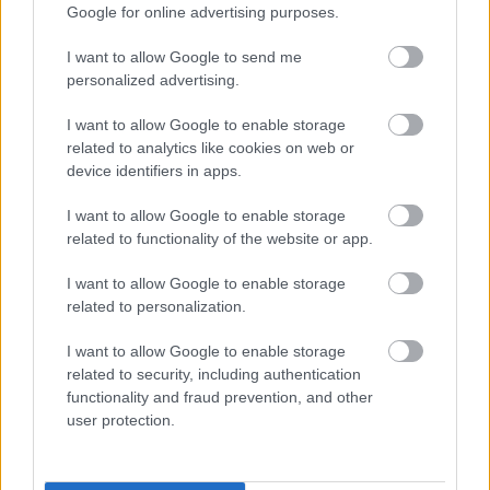
Google for online advertising purposes.
Névnapok hónapok szerint
I want to allow Google to send me
personalized advertising.
Milyen névnap van ma?
I want to allow Google to enable storage
related to analytics like cookies on web or
device identifiers in apps.
I want to allow Google to enable storage
related to functionality of the website or app.
KÖZELGŐ NÉVNAPOK
I want to allow Google to enable storage
related to personalization.
Augusztus 11. -
Zsuzsanna
,
Tiborc
I want to allow Google to enable storage
Augusztus 12. -
Klára
,
Kiara
related to security, including authentication
Augusztus 13. -
Ipoly
,
Heléna
functionality and fraud prevention, and other
Augusztus 14. -
Marcell
user protection.
Augusztus 15. -
Mária