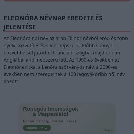
ELEONÓRA NÉVNAP EREDETE ÉS
JELENTÉSE
Az Eleonóra női név az arab Ellinor névből ered és több
nyelv közvetítésével lett népszerű. Előbb spanyol
közvetítéssel jutott el Franciaországba, majd onnan
Angliába, ahol népszerű lett. Az 1990-es években az
Eleonóra ritka, a Lenóra szórványos név, a 2000-es
években nem szerepelnek a 100 leggyakoribb női név
között.
Ropogós finomságok
a Magzsolától
Magvak, aszalt gyümölcsök és nasik
Megnézem →
Hirdetés