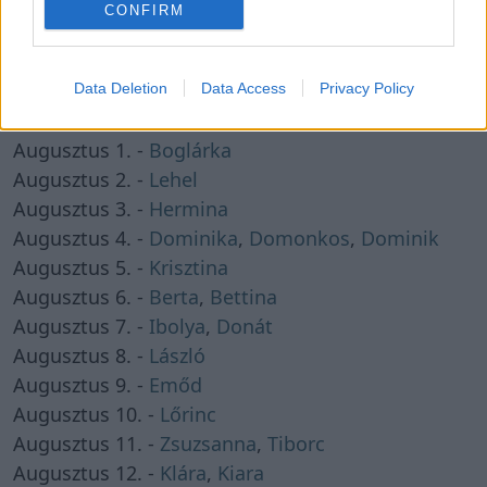
NÉVNAP KERESŐ
CONFIRM
Keres
Data Deletion
Data Access
Privacy Policy
AUGUSZTUS HÓNAP NÉVNAPOK
Augusztus 1. -
Boglárka
Augusztus 2. -
Lehel
Augusztus 3. -
Hermina
Augusztus 4. -
Dominika
,
Domonkos
,
Dominik
Augusztus 5. -
Krisztina
Augusztus 6. -
Berta
,
Bettina
Augusztus 7. -
Ibolya
,
Donát
Augusztus 8. -
László
Augusztus 9. -
Emőd
Augusztus 10. -
Lőrinc
Augusztus 11. -
Zsuzsanna
,
Tiborc
Augusztus 12. -
Klára
,
Kiara