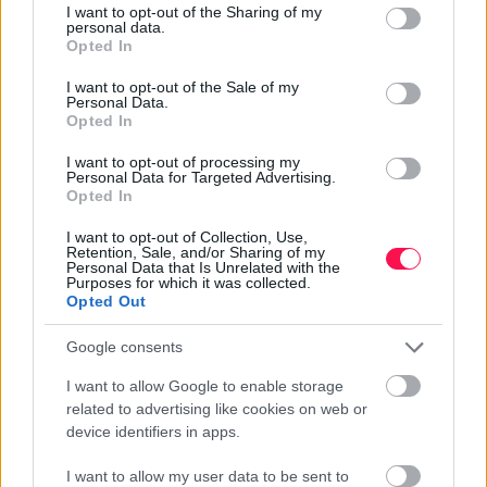
not limited to your visit or usage behaviour. You may click to
I want to opt-out of the Sharing of my
personal data.
grant or deny consent to Google and its third-party tags to
Opted In
use your data for below specified purposes in below Google
consent section.
I want to opt-out of the Sale of my
Personal Data.
Opted In
GYAKRAN ISMÉTELT KÉRDÉSEK AZ
I want to opt-out of processing my
ELEONÓRA NÉVNAPRÓL
Personal Data for Targeted Advertising.
Opted In
MIKOR VAN ELEONÓRA NÉVNAP?
I want to opt-out of Collection, Use,
Eleonóra hagyományos névnapja
február 21-én
van.
Retention, Sale, and/or Sharing of my
Personal Data that Is Unrelated with the
Ezen a napon köszöntik Magyarországon
Purposes for which it was collected.
leggyakrabban az Eleonóra nevűeket.
Opted Out
MILYEN EREDETŰ AZ ELEONÓRA NÉV?
Google consents
Az Eleonóra
arab
eredetű név.
I want to allow Google to enable storage
related to advertising like cookies on web or
device identifiers in apps.
I want to allow my user data to be sent to
Névnapok ABC sorrendben