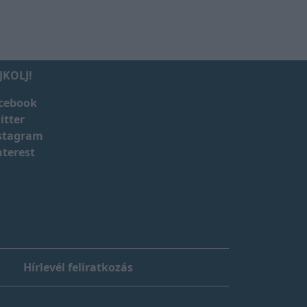
JKOLJ!
cebook
itter
stagram
nterest
Hírlevél feliratkozás