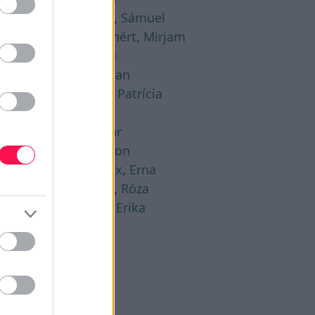
gusztus 21. -
Hajna
,
Sámuel
gusztus 22. -
Menyhért
,
Mirjam
gusztus 23. -
Bence
gusztus 24. -
Bertalan
gusztus 25. -
Lajos
,
Patrícia
gusztus 26. -
Izsó
gusztus 27. -
Gáspár
gusztus 28. -
Ágoston
gusztus 29. -
Beatrix
,
Erna
gusztus 30. -
Rózsa
,
Róza
gusztus 31. -
Bella
,
Erika