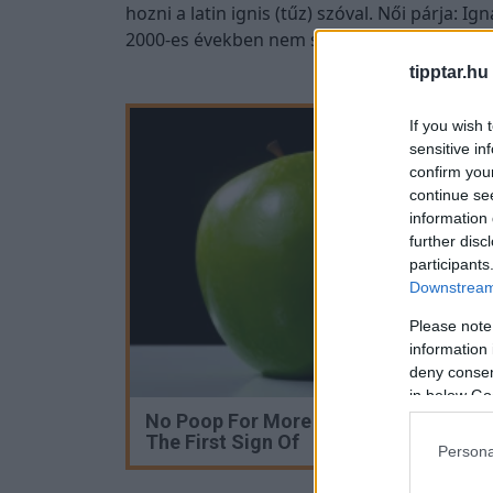
hozni a latin ignis (tűz) szóval. Női párja: I
2000-es években nem szerepel a 100 leggyak
tipptar.hu
If you wish 
sensitive in
confirm you
continue se
information 
further disc
participants
Downstream 
Please note
information 
deny consent
in below Go
No Poop For More Than 2 Days - It's
The First Sign Of
Persona