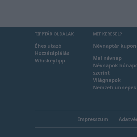
TIPPTÁR OLDALAK
MIT KERESEL?
Éhes utazó
Névnaptár kupon
Hozzátáplálás
Mai névnap
Whiskeytipp
Névnapok hónap
szerint
Világnapok
Nemzeti ünnepek
Impresszum
Adatvéd