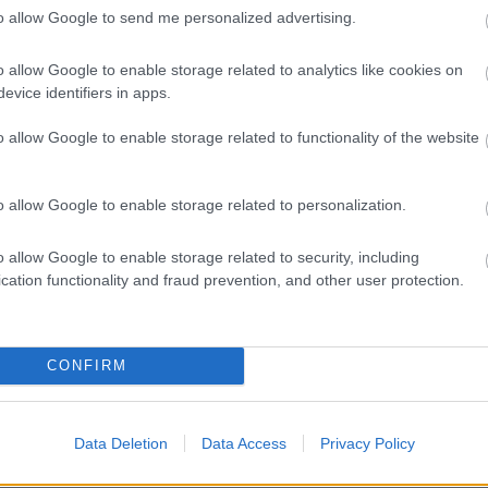
ekem. Kívánom, hogy mindig olyan sok szeretetet
to allow Google to send me personalized advertising.
mennyit te adsz másoknak. Boldog névnapot!
o allow Google to enable storage related to analytics like cookies on
evice identifiers in apps.
o allow Google to enable storage related to functionality of the website
 érdekelhet
o allow Google to enable storage related to personalization.
o allow Google to enable storage related to security, including
cation functionality and fraud prevention, and other user protection.
CONFIRM
Data Deletion
Data Access
Privacy Policy