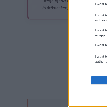
Drága Ignác! Köszönöm, hogy vagy n
I want 
és örömet kapj vissza az élettől, a
I want t
web or d
I want t
Ez is
or app.
I want t
I want t
authenti