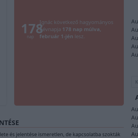
Au
Ignác következő hagyományos
178
névnapja
178 nap múlva,
Au
február 1-jén
lesz.
nap
Au
Au
Au
Au
Au
ENTÉSE
Au
Au
edete és jelentése ismeretlen, de kapcsolatba szokták