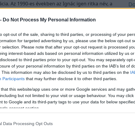
gnácia. Az 1990-es években az Ignác igen ritka név, a
Do
oribb férfi név között.
Au
Au
 -
Do Not Process My Personal Information
Au
to opt-out of the sale, sharing to third parties, or processing of your per
Au
formation for targeted advertising by us, please use the below opt-out s
Au
r selection. Please note that after your opt-out request is processed y
Au
eing interest-based ads based on personal information utilized by us or
disclosed to third parties prior to your opt-out. You may separately opt-
Au
losure of your personal information by third parties on the IAB’s list of
Au
. This information may also be disclosed by us to third parties on the
IA
Au
Participants
that may further disclose it to other third parties.
Au
 that this website/app uses one or more Google services and may gath
Au
including but not limited to your visit or usage behaviour. You may click 
Au
 to Google and its third-party tags to use your data for below specifi
ogle consent section.
Au
One Teaspoon And All The Worms In
Au
The Body Die Instantly
l Data Processing Opt Outs
Au
Au