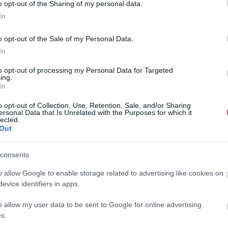
o opt-out of the Sharing of my personal data.
Au
In
Au
Au
o opt-out of the Sale of my Personal Data.
In
Au
Au
örömet, jó egészséget és rengeteg szép pillanatot!
to opt-out of processing my Personal Data for Targeted
ing.
Au
In
Au
o opt-out of Collection, Use, Retention, Sale, and/or Sharing
Au
ersonal Data that Is Unrelated with the Purposes for which it
lected.
Au
Out
Au
kívánom, hogy szeretet, boldogság és vidámság
Au
sodaszép a mai napod!
consents
o allow Google to enable storage related to advertising like cookies on
evice identifiers in apps.
o allow my user data to be sent to Google for online advertising
s.