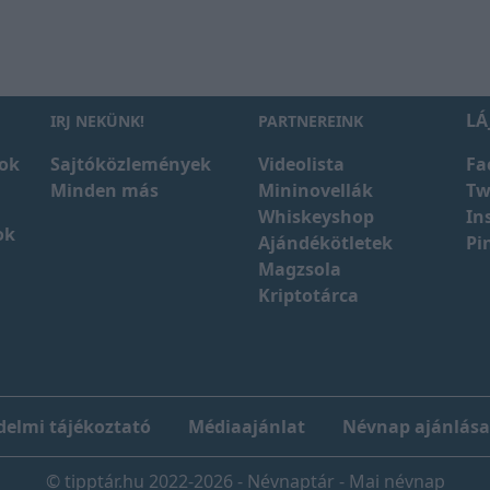
LÁ
IRJ NEKÜNK!
PARTNEREINK
ok
Sajtóközlemények
Videolista
Fa
Minden más
Mininovellák
Tw
Whiskeyshop
In
ok
Ajándékötletek
Pi
Magzsola
Kriptotárca
elmi tájékoztató
Médiaajánlat
Névnap ajánlása
© tipptár.hu 2022-2026 - Névnaptár - Mai névnap