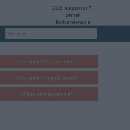
2026. augusztus 7.,
péntek
Ibolya névnapja
Névnapok ABC sorrendben
Névnapok hónapok szerint
Milyen névnap van ma?