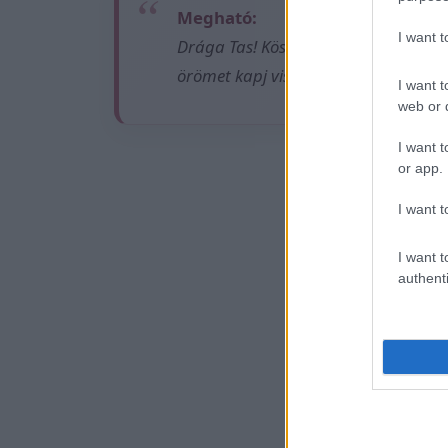
Megható:
I want 
Drága Tas! Köszönöm, hogy vagy nek
örömet kapj vissza az élettől, amen
I want t
web or d
I want t
or app.
Ez is
I want t
I want t
authenti