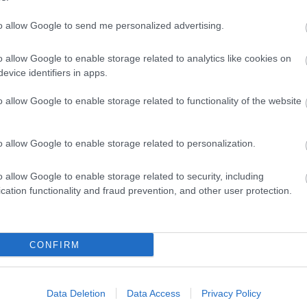
to allow Google to send me personalized advertising.
em. Kívánom, hogy mindig olyan sok szeretetet és
nyit te adsz másoknak. Boldog névnapot!
o allow Google to enable storage related to analytics like cookies on
evice identifiers in apps.
o allow Google to enable storage related to functionality of the website
 érdekelhet
o allow Google to enable storage related to personalization.
o allow Google to enable storage related to security, including
cation functionality and fraud prevention, and other user protection.
CONFIRM
Data Deletion
Data Access
Privacy Policy