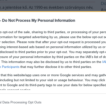
Do
 a jelentése kő. Az 1990-es években szórványos név,
Au
oribb férfi név között.Ezt a nevet viselte a
Au
 -
Do Not Process My Personal Information
Au
Au
to opt-out of the sale, sharing to third parties, or processing of your per
Au
formation for targeted advertising by us, please use the below opt-out s
Au
r selection. Please note that after your opt-out request is processed y
eing interest-based ads based on personal information utilized by us or
Au
disclosed to third parties prior to your opt-out. You may separately opt-
Au
losure of your personal information by third parties on the IAB’s list of
Au
. This information may also be disclosed by us to third parties on the
IA
Au
Participants
that may further disclose it to other third parties.
Au
 that this website/app uses one or more Google services and may gath
Au
including but not limited to your visit or usage behaviour. You may click 
 to Google and its third-party tags to use your data for below specifi
Au
ogle consent section.
Au
Au
Fungus Dries Up And Falls Off After
l Data Processing Opt Outs
The First Use
Au