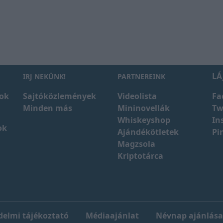
LÁ
IRJ NEKÜNK!
PARTNEREINK
ok
Sajtóközlemények
Videolista
Fa
Minden más
Mininovellák
Tw
Whiskeyshop
In
ok
Ajándékötletek
Pi
Magzsola
Kriptotárca
elmi tájékoztató
Médiaajánlat
Névnap ajánlása