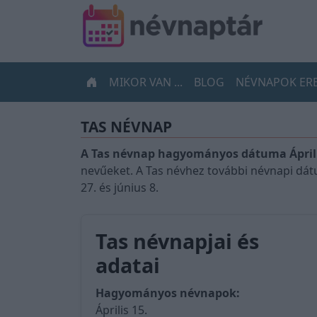
MIKOR VAN ...
BLOG
NÉVNAPOK ER
TAS NÉVNAP
A Tas névnap hagyományos dátuma Áprili
nevűeket. A Tas névhez további névnapi dátum
27. és június 8.
Tas névnapjai és
adatai
Hagyományos névnapok:
Április 15.