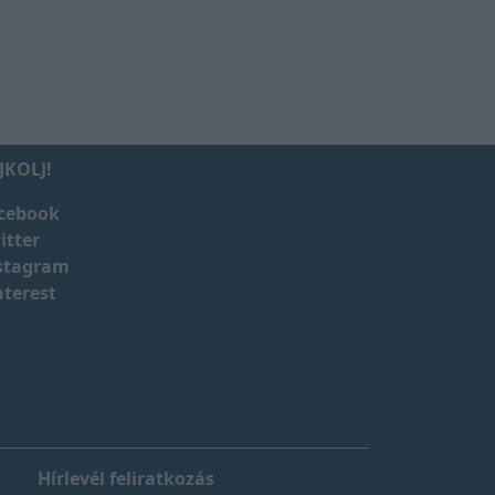
JKOLJ!
cebook
itter
stagram
nterest
Hírlevél feliratkozás