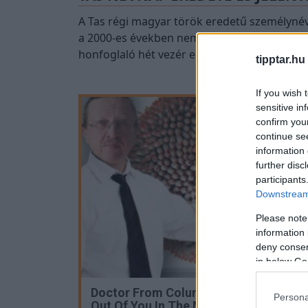
A Tas régi magyar török eredetű személynév,
a 2000-es években nem szerepel a 100 leggyak
honfoglaló hét vezér egyike.
tipptar.hu
If you wish 
sensitive in
confirm you
continue se
information 
further disc
participants
Downstream 
Please note
information 
deny consent
in below Go
Doctor From Columbus: Worms Come
Persona
Out Of You In The Morning!