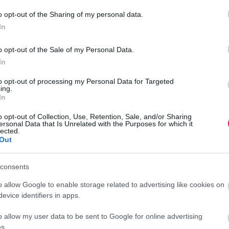
Au
o opt-out of the Sharing of my personal data.
Au
In
Au
o opt-out of the Sale of my Personal Data.
Au
In
Au
Au
to opt-out of processing my Personal Data for Targeted
ing.
ömet, jó egészséget és rengeteg szép pillanatot!
Au
In
Au
o opt-out of Collection, Use, Retention, Sale, and/or Sharing
Au
ersonal Data that Is Unrelated with the Purposes for which it
lected.
Au
Out
Au
vánom, hogy szeretet, boldogság és vidámság
consents
sodaszép a mai napod!
o allow Google to enable storage related to advertising like cookies on
evice identifiers in apps.
o allow my user data to be sent to Google for online advertising
s.