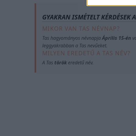
GYAKRAN ISMÉTELT KÉRDÉSEK 
MIKOR VAN TAS NÉVNAP?
Tas hagyományos névnapja
Április 15-én
va
leggyakrabban a Tas nevűeket.
MILYEN EREDETŰ A TAS NÉV?
A Tas
török
eredetű név.