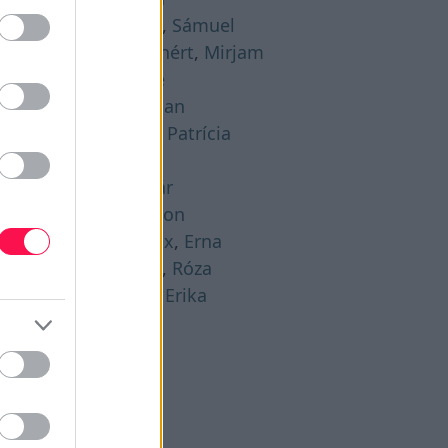
gusztus 21. -
Hajna
,
Sámuel
gusztus 22. -
Menyhért
,
Mirjam
gusztus 23. -
Bence
gusztus 24. -
Bertalan
gusztus 25. -
Lajos
,
Patrícia
gusztus 26. -
Izsó
gusztus 27. -
Gáspár
gusztus 28. -
Ágoston
gusztus 29. -
Beatrix
,
Erna
gusztus 30. -
Rózsa
,
Róza
gusztus 31. -
Bella
,
Erika