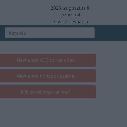
2026. augusztus 8.,
szombat
László névnapja
Névnapok ABC sorrendben
Névnapok hónapok szerint
Milyen névnap van ma?