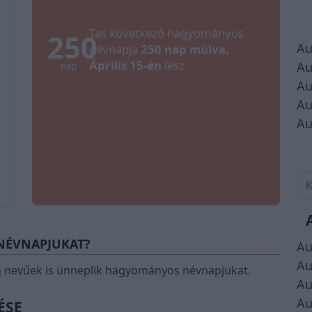
Tas következő hagyományos
250
Au
névnapja
250 nap múlva,
Április 15-én
lesz.
Au
nap
Au
Au
Au
 NÉVNAPJUKAT?
Au
Au
a
nevűek is ünneplik hagyományos névnapjukat.
Au
Au
ÉSE