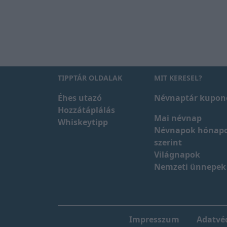
TIPPTÁR OLDALAK
MIT KERESEL?
Éhes utazó
Névnaptár kupon
Hozzátáplálás
Mai névnap
Whiskeytipp
Névnapok hónap
szerint
Világnapok
Nemzeti ünnepek
Impresszum
Adatvéd