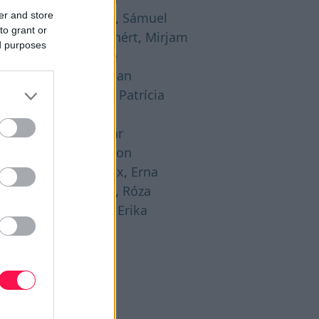
er and store
gusztus 21. -
Hajna
,
Sámuel
to grant or
gusztus 22. -
Menyhért
,
Mirjam
ed purposes
gusztus 23. -
Bence
gusztus 24. -
Bertalan
gusztus 25. -
Lajos
,
Patrícia
gusztus 26. -
Izsó
gusztus 27. -
Gáspár
gusztus 28. -
Ágoston
gusztus 29. -
Beatrix
,
Erna
gusztus 30. -
Rózsa
,
Róza
gusztus 31. -
Bella
,
Erika