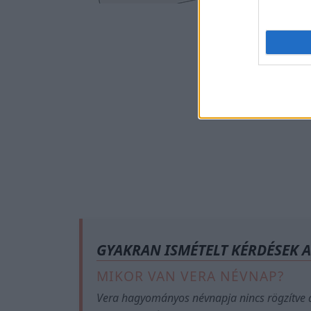
Ez is
GYAKRAN ISMÉTELT KÉRDÉSEK 
MIKOR VAN VERA NÉVNAP?
Vera hagyományos névnapja nincs rögzítve