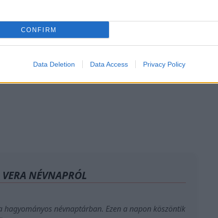
 érdekelhet
CONFIRM
Data Deletion
Data Access
Privacy Policy
A VERA NÉVNAPRÓL
 a hagyományos névnaptárban. Ezen a napon köszöntik