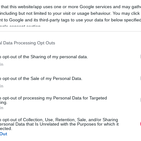
 that this website/app uses one or more Google services and may gath
Au
including but not limited to your visit or usage behaviour. You may click 
Au
 to Google and its third-party tags to use your data for below specifi
Au
ogle consent section.
Au
Au
ívánom, hogy szeretet, boldogság és vidámság
l Data Processing Opt Outs
Au
sodaszép a mai napod!
o opt-out of the Sharing of my personal data.
Au
In
Au
Au
o opt-out of the Sale of my Personal Data.
Au
In
Au
kem. Kívánom, hogy mindig olyan sok szeretetet
to opt-out of processing my Personal Data for Targeted
ing.
mennyit te adsz másoknak. Boldog névnapot!
In
o opt-out of Collection, Use, Retention, Sale, and/or Sharing
ersonal Data that Is Unrelated with the Purposes for which it
lected.
Out