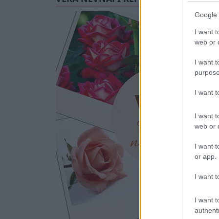
Google 
I want t
web or d
I want t
purpose
I want 
I want t
web or d
I want t
or app.
I want t
I want t
authenti