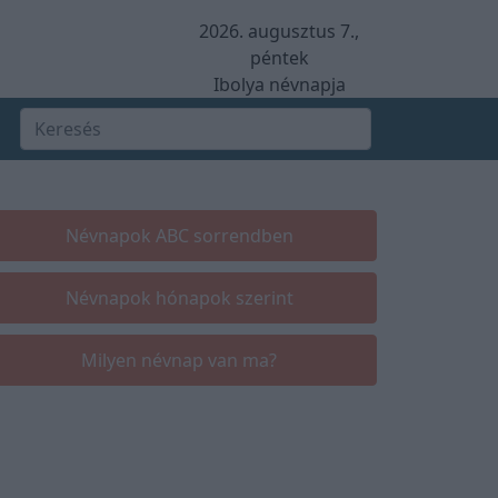
2026. augusztus 7.,
péntek
Ibolya névnapja
Névnapok ABC sorrendben
Névnapok hónapok szerint
Milyen névnap van ma?