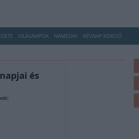
EDETE
VILÁGNAPOK
NAMEDAY
NÉVNAP KERESŐ
napjai és
pok: