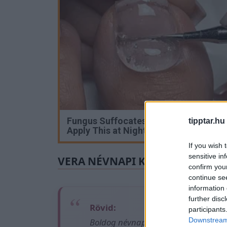
Fungus Suffocates and Dies When You
tipptar.hu
Apply This at Night
If you wish 
sensitive in
VERA NÉVNAPI KÖSZÖNTŐ
confirm you
continue se
information 
further disc
Rövid:
participants
Downstream 
Boldog névnapot, Vera! Kívánok sok ö