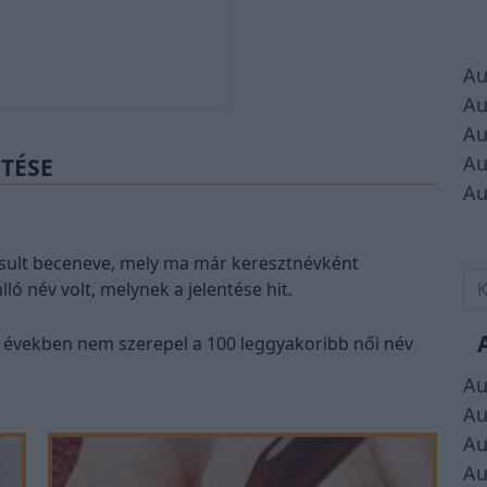
Au
Au
Au
Au
NTÉSE
Au
ósult beceneve, mely ma már keresztnévként
ó név volt, melynek a jelentése hit.
s években nem szerepel a 100 leggyakoribb női név
Au
Au
Au
Au