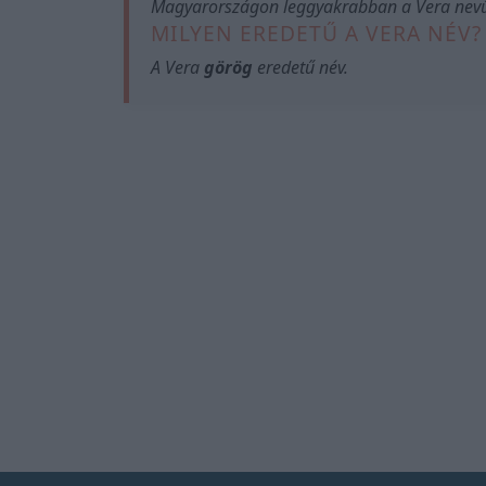
Magyarországon leggyakrabban a Vera nevű
MILYEN EREDETŰ A VERA NÉV?
A Vera
görög
eredetű név.