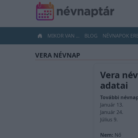
MIKOR VAN ...
BLOG
NÉVNAPOK ER
VERA NÉVNAP
Vera név
adatai
További névna
Január 13.
Január 24.
Július 9.
Nem:
Nő