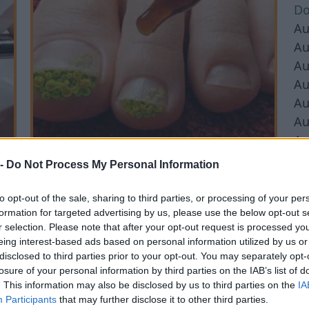
Do
Au
Au
Au
Au
Au
Au
Au
Au
Fungus Is A Parasite, And It Dies From
 -
Do Not Process My Personal Information
Au
A Drop Of Plain...
Au
to opt-out of the sale, sharing to third parties, or processing of your per
Au
formation for targeted advertising by us, please use the below opt-out s
r selection. Please note that after your opt-out request is processed y
Au
eing interest-based ads based on personal information utilized by us or
Au
disclosed to third parties prior to your opt-out. You may separately opt-
Au
losure of your personal information by third parties on the IAB’s list of
. This information may also be disclosed by us to third parties on the
IA
Au
Participants
that may further disclose it to other third parties.
römet, jó egészséget és rengeteg szép pillanatot!
Au