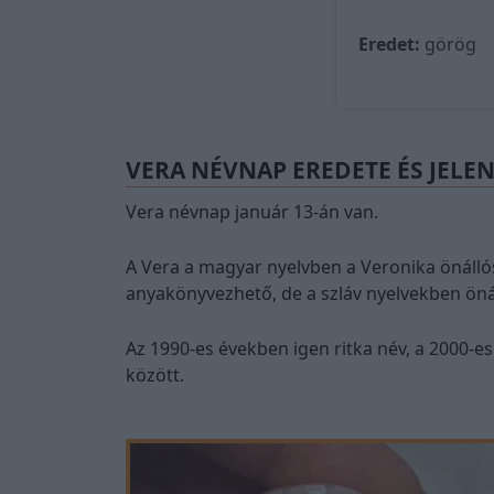
Eredet:
görög
VERA NÉVNAP EREDETE ÉS JELE
Vera névnap január 13-án van.
A Vera a magyar nyelvben a Veronika önáll
anyakönyvezhető, de a szláv nyelvekben önáll
Az 1990-es években igen ritka név, a 2000-e
között.