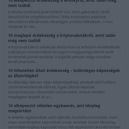
10 elképesztő érdekesség a whiskyről, amit talán még
nem tudtál
A whisky története jóval többről szól, mint gabonáról, vízről,
élesztőről és tölgyfahordókról. Több évszázados palackok,
rekordáron elárverezett ritkaságok, politikai felkelések, orvosi
receptek és mé...
10 meglepő érdekesség a kriptovalutákról, amit talán
még nem tudtál
A kriptovalutákról sokaknak elsősorban az árfolyam-emelkedések,
a látványos összeomlások és a gyors meggazdagodásról szóló
történetek jutnak eszükbe. A digitális pénzek világa azonban
ennél jóval érde...
10 hihetetlen állati érdekesség – különleges képességek
az állatvilágból
Az állatvilág tele van olyan képességekkel, amelyek első hallásra
szinte lehetetlennek tűnnek. Egyes állatok képesek
visszanöveszteni elveszített testrészeiket, mások részben
megfagyva vészelik át a t...
10 elképesztő véletlen egybeesés, ami tényleg
megtörtént
A véletlen egybeesések azért ejtenek ámulatba bennünket, mert
olyan eseményeket kapcsolnak össze, amelyek között látszólag
semmilyen logikus kapcsolat nincs. Két egymástól távol élő ember