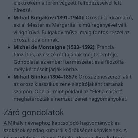
elektrokémia terén végzett felfedezéseivel lett
híressé.
Mihail Bulgakov (1891–1940):
Orosz író, drámaíró,
aki a "Mester és Margarita" című regényével vált
világhírűvé. Bulgakov művei máig fontos részei az
orosz irodalomnak.
Michel de Montaigne (1533–1592):
Francia
filozófus, az esszé műfajának megteremtője.
Gondolatai az emberi természetet és a filozófia
mély kérdéseit járják körbe.
Mihail Glinka (1804–1857):
Orosz zeneszerző, akit
az orosz klasszikus zene alapítójaként tartanak
számon. Operái, mint például az "Élet a cárért",
meghatározták a nemzeti zenei hagyományokat.
Záró gondolatok
A Mihály névnaphoz kapcsolódó hagyományok és
szokások gazdag kulturális örökséget képviselnek. A
név eredete és a Szent Mihály arkangyalhoz kötődő