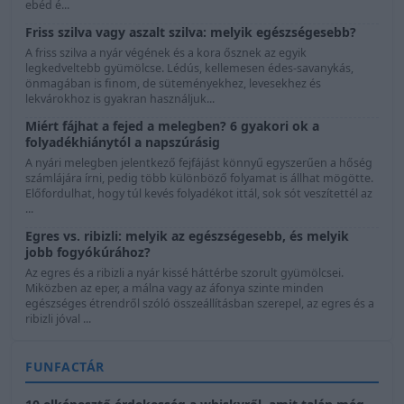
ebéd é...
Friss szilva vagy aszalt szilva: melyik egészségesebb?
A friss szilva a nyár végének és a kora ősznek az egyik
legkedveltebb gyümölcse. Lédús, kellemesen édes-savanykás,
önmagában is finom, de süteményekhez, levesekhez és
lekvárokhoz is gyakran használjuk...
Miért fájhat a fejed a melegben? 6 gyakori ok a
folyadékhiánytól a napszúrásig
A nyári melegben jelentkező fejfájást könnyű egyszerűen a hőség
számlájára írni, pedig több különböző folyamat is állhat mögötte.
Előfordulhat, hogy túl kevés folyadékot ittál, sok sót veszítettél az
...
Egres vs. ribizli: melyik az egészségesebb, és melyik
jobb fogyókúrához?
Az egres és a ribizli a nyár kissé háttérbe szorult gyümölcsei.
Miközben az eper, a málna vagy az áfonya szinte minden
egészséges étrendről szóló összeállításban szerepel, az egres és a
ribizli jóval ...
FUNFACTÁR