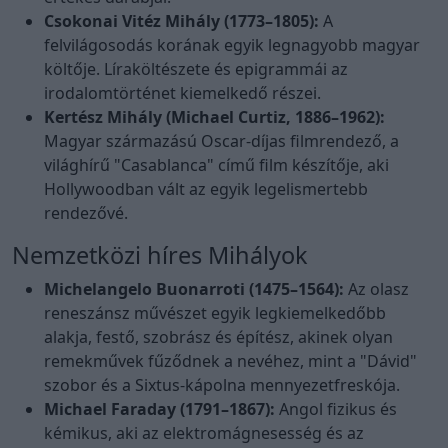
Csokonai Vitéz Mihály (1773–1805):
A
felvilágosodás korának egyik legnagyobb magyar
költője. Líraköltészete és epigrammái az
irodalomtörténet kiemelkedő részei.
Kertész Mihály (Michael Curtiz, 1886–1962):
Magyar származású Oscar-díjas filmrendező, a
világhírű "Casablanca" című film készítője, aki
Hollywoodban vált az egyik legelismertebb
rendezővé.
Nemzetközi híres Mihályok
Michelangelo Buonarroti (1475–1564):
Az olasz
reneszánsz művészet egyik legkiemelkedőbb
alakja, festő, szobrász és építész, akinek olyan
remekművek fűződnek a nevéhez, mint a "Dávid"
szobor és a Sixtus-kápolna mennyezetfreskója.
Michael Faraday (1791–1867):
Angol fizikus és
kémikus, aki az elektromágnesesség és az