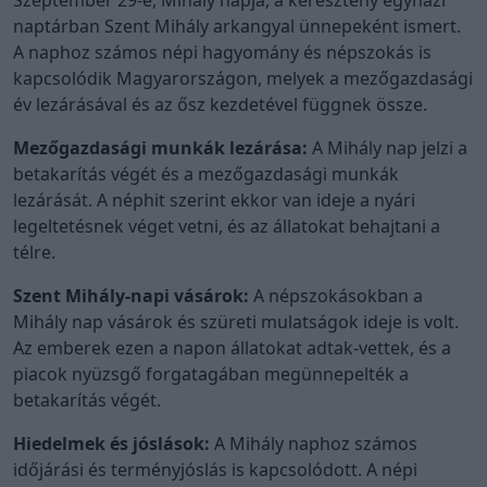
Szeptember 29-e, Mihály napja, a keresztény egyházi
naptárban Szent Mihály arkangyal ünnepeként ismert.
A naphoz számos népi hagyomány és népszokás is
kapcsolódik Magyarországon, melyek a mezőgazdasági
év lezárásával és az ősz kezdetével függnek össze.
Mezőgazdasági munkák lezárása:
A Mihály nap jelzi a
betakarítás végét és a mezőgazdasági munkák
lezárását. A néphit szerint ekkor van ideje a nyári
legeltetésnek véget vetni, és az állatokat behajtani a
télre.
Szent Mihály-napi vásárok:
A népszokásokban a
Mihály nap vásárok és szüreti mulatságok ideje is volt.
Az emberek ezen a napon állatokat adtak-vettek, és a
piacok nyüzsgő forgatagában megünnepelték a
betakarítás végét.
Hiedelmek és jóslások:
A Mihály naphoz számos
időjárási és terményjóslás is kapcsolódott. A népi