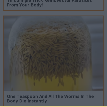
This Simple Trick Removes All Parasites
From Your Body!
One Teaspoon And All The Worms In The
Body Die Instantly