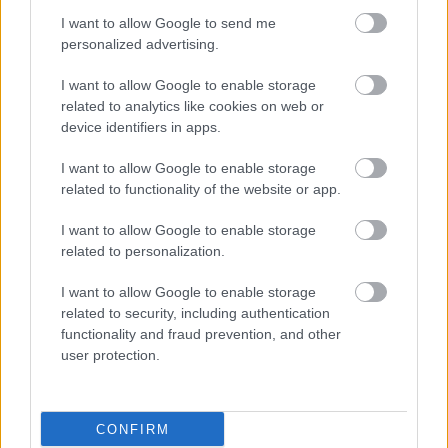
I want to allow Google to send me
personalized advertising.
I want to allow Google to enable storage
related to analytics like cookies on web or
device identifiers in apps.
Hubert , az olimpiai aranyos név
I want to allow Google to enable storage
2024-08-02 13:10 | Nézettség: 1500
related to functionality of the website or app.
A Hubert név nagyon ritka Magyarországon, 2020-ban
mindössze 129 férfi viselte ezt a nevet hazánkban, akik
I want to allow Google to enable storage
közül az egyik Hubert sokat tett azért, hogy a név
related to personalization.
Tovább olvasom »
népszerűsége jelentősen emelkedjen 2024-től. Az illetőt
I want to allow Google to enable storage
Kós Hubertnek hívják, aki megnyerte a 200 méteres
related to security, including authentication
hátúszás döntőjét, megszerezve Magyarország első
functionality and fraud prevention, and other
Névnapok ABC sorrendben
olimpiai aranyérmét a párizsi olimpián.
user protection.
Névnapok hónapok szerint
CONFIRM