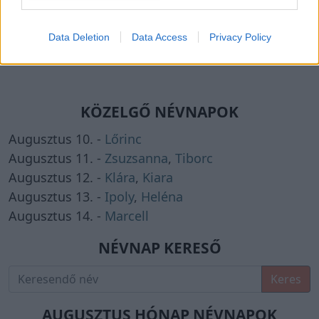
Milyen névnap van ma?
Data Deletion
Data Access
Privacy Policy
KÖZELGŐ NÉVNAPOK
Augusztus 10. -
Lőrinc
Augusztus 11. -
Zsuzsanna
,
Tiborc
Augusztus 12. -
Klára
,
Kiara
Augusztus 13. -
Ipoly
,
Heléna
Augusztus 14. -
Marcell
NÉVNAP KERESŐ
Keres
AUGUSZTUS HÓNAP NÉVNAPOK