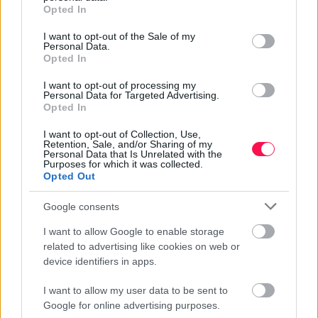
grant or deny consent to Google and its third-party tags to
Opted In
use your data for below specified purposes in below Google
consent section.
I want to opt-out of the Sale of my
Personal Data.
Opted In
I want to opt-out of processing my
Personal Data for Targeted Advertising.
Opted In
I want to opt-out of Collection, Use,
Retention, Sale, and/or Sharing of my
Personal Data that Is Unrelated with the
Purposes for which it was collected.
Opted Out
Google consents
5 Hidden Signs You Have Worms Inside
Your Body
I want to allow Google to enable storage
related to advertising like cookies on web or
Ez is érdekelhet
device identifiers in apps.
I want to allow my user data to be sent to
További tartalmak a témában
Google for online advertising purposes.