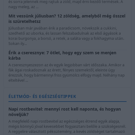
és sorra jelennek meg rajtuk a zöld, majd érni kezdő termések. A
nagy meleg, az ...
Mit vessünk júliusban? 12 zöldség, amelyből még ősszel
is szüretelhetsz
Júliusban már javában érik a paradicsom, növekszik a cukkini,
szedhető az uborka, és lassan felszabadulnak az első ágyások a
korai burgonya, a borsó, a retek, a saláta vagy a fokhagyma után.
Sokan ily...
Érik a cseresznye: 7 ötlet, hogy egy szem se menjen
kárba
A cseresznyeszezon az év egyik legjobban várt időszaka. Amikor a
fák ágai roskadoznak az érett, fényes szemektől, eleinte úgy
érezzük, hogy bármennyi friss gyümölcs elfogy majd. Néhány nap
elteltével ...
ÉLETMÓD- ÉS EGÉSZSÉGTIPPEK
Napi rostbevitel: mennyi rost kell naponta, és hogyan
növeljük?
A megfelelő napi rostbevitel az egészséges étrend egyik alapja,
mégis könnyű jóval kevesebbet fogyasztani belőle a szükségesnél.
A reggelire választott péksütemény, a kevés zöldséget tartalmazó