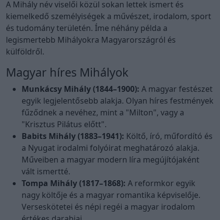
A Mihály név viselői közül sokan lettek ismert és
kiemelkedő személyiségek a művészet, irodalom, sport
és tudomány területén. Íme néhány példa a
legismertebb Mihályokra Magyarországról és
külföldről.
Magyar híres Mihályok
Munkácsy Mihály (1844–1900):
A magyar festészet
egyik legjelentősebb alakja. Olyan híres festmények
fűződnek a nevéhez, mint a "Milton", vagy a
"Krisztus Pilátus előtt".
Babits Mihály (1883–1941):
Költő, író, műfordító és
a Nyugat irodalmi folyóirat meghatározó alakja.
Műveiben a magyar modern líra megújítójaként
vált ismertté.
Tompa Mihály (1817–1868):
A reformkor egyik
nagy költője és a magyar romantika képviselője.
Verseskötetei és népi regéi a magyar irodalom
értékes darabjai.