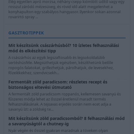
Elég egyetlen apró morzsa, néhány csepp kiömlött üdítő vagy egy
rosszul záródó mézesüveg, és rövid idő alatt megjelenhet a
konyhapulton egy szabályos hangyasor. Ilyenkor sokan azonnal
rovarirtó spray ...
GASZTROTIPPEK
Mit készítsünk császárhúsból? 10 ízletes felhasználási
mód és elkészítési tipp
A császárhús az egyik legszaftosabb és legsokoldalúbb
sertéshúsféle. Megsüthetjük egészben, készíthetünk belőle
ropogós falatokat, grillezhetjük, párolhatjuk, de levesekhez,
főzelékekhez, szendvicsekh...
Fermentált zöld paradicsom: részletes recept és
biztonságos eltevési útmutató
A fermentált zöld paradicsom roppanós, kellemesen savanyú és
fűszeres módja lehet az ősszel éretlenül maradt termés
felhasználásának. A tejsavas erjedés során nem ecet adja a
savanyú ízt: a zöldség te...
Mit készítsünk zöld paradicsomból? 8 felhasználási mód
a savanyúságtól a chutney-ig
Nyár végén és ősszel gyakran maradnak a töveken olyan