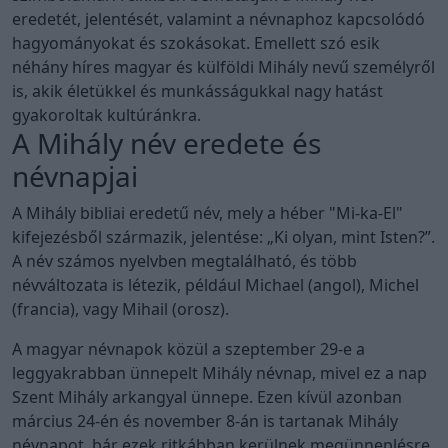
eredetét, jelentését, valamint a névnaphoz kapcsolódó
hagyományokat és szokásokat. Emellett szó esik
néhány híres magyar és külföldi Mihály nevű személyről
is, akik életükkel és munkásságukkal nagy hatást
gyakoroltak kultúránkra.
A Mihály név eredete és
névnapjai
A Mihály bibliai eredetű név, mely a héber "Mi-ka-El"
kifejezésből származik, jelentése: „Ki olyan, mint Isten?”.
A név számos nyelvben megtalálható, és több
névváltozata is létezik, például Michael (angol), Michel
(francia), vagy Mihail (orosz).
A magyar névnapok közül a szeptember 29-e a
leggyakrabban ünnepelt Mihály névnap, mivel ez a nap
Szent Mihály arkangyal ünnepe. Ezen kívül azonban
március 24-én és november 8-án is tartanak Mihály
névnapot, bár ezek ritkábban kerülnek megünneplésre.