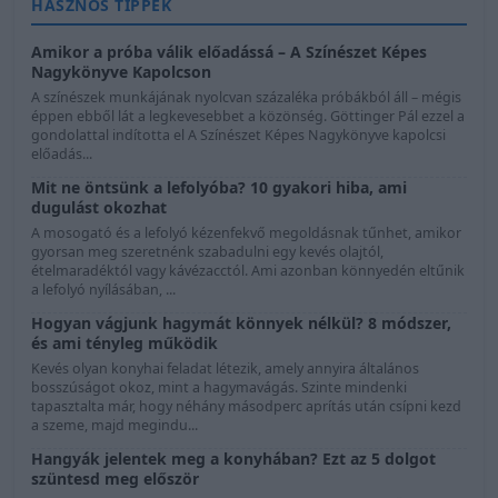
HASZNOS TIPPEK
Amikor a próba válik előadássá – A Színészet Képes
Nagykönyve Kapolcson
A színészek munkájának nyolcvan százaléka próbákból áll – mégis
éppen ebből lát a legkevesebbet a közönség. Göttinger Pál ezzel a
gondolattal indította el A Színészet Képes Nagykönyve kapolcsi
előadás...
Mit ne öntsünk a lefolyóba? 10 gyakori hiba, ami
dugulást okozhat
A mosogató és a lefolyó kézenfekvő megoldásnak tűnhet, amikor
gyorsan meg szeretnénk szabadulni egy kevés olajtól,
ételmaradéktól vagy kávézacctól. Ami azonban könnyedén eltűnik
a lefolyó nyílásában, ...
Hogyan vágjunk hagymát könnyek nélkül? 8 módszer,
és ami tényleg működik
Kevés olyan konyhai feladat létezik, amely annyira általános
bosszúságot okoz, mint a hagymavágás. Szinte mindenki
tapasztalta már, hogy néhány másodperc aprítás után csípni kezd
a szeme, majd megindu...
Hangyák jelentek meg a konyhában? Ezt az 5 dolgot
szüntesd meg először