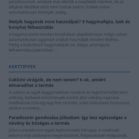
paradicsomok, amelyek már elérték a megfelelő méretet, de az
időjárás lehűlése előtt nem tudtak beérni. Ezeket sokan
automatikusan kidobják, pedig...
Melyik hagymát mire használjuk? 9 hagymafajta, ízek és
konyhai felhasználás
A hagyma szinte minden konyhában alapélelmiszer, mégis sokan
automatikusan ugyanazt a fajtát használják minden ételhez.
Pedig a különböző hagymafajták íze, állaga, aromája és
felhasználása jelentősen ...
KERTTIPPEK
Cukkini virágzik, de nem terem? 6 ok, amiért
elmaradhat a termés
A cukkini az egyik leggyorsabban növekvő és legbőtermőbb kerti
zöldség. Kedvező körülmények között akár néhány naponta
szedhetünk róla egy-egy friss termést, ezért különösen bosszantó,
amikor a növény...
Paradicsom gondozása júliusban: így lesz egészséges a
növény és bőséges a termés
Július a paradicsom egyik legfontosabb hónapja. A növények
ekkorra már többnyire megerősödtek, folyamatosan virágoznak,