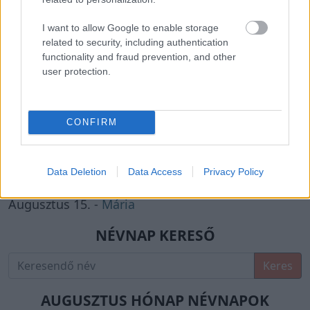
I want to allow Google to enable storage
related to security, including authentication
functionality and fraud prevention, and other
user protection.
KÖZELGŐ NÉVNAPOK
CONFIRM
Augusztus 11. -
Zsuzsanna
,
Tiborc
Augusztus 12. -
Klára
,
Kiara
Augusztus 13. -
Ipoly
,
Heléna
Data Deletion
Data Access
Privacy Policy
Augusztus 14. -
Marcell
Augusztus 15. -
Mária
NÉVNAP KERESŐ
Keres
AUGUSZTUS HÓNAP NÉVNAPOK