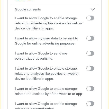
GYAKRAN ISMÉTELT KÉRDÉSEK A ÁDÁM
NÉVNAPRÓL
Google consents
I want to allow Google to enable storage
MIKOR VAN ÁDÁM NÉVNAP?
related to advertising like cookies on web or
Ádám hagyományos névnapja
szeptember 9-én és
device identifiers in apps.
december 24-én
van. Ezen a napon köszöntik
I want to allow my user data to be sent to
Magyarországon leggyakrabban a Ádám nevűeket.
Google for online advertising purposes.
MILYEN EREDETŰ A ÁDÁM NÉV?
A Ádám
héber
eredetű név.
I want to allow Google to send me
personalized advertising.
I want to allow Google to enable storage
related to analytics like cookies on web or
device identifiers in apps.
Névnapok ABC sorrendben
I want to allow Google to enable storage
Névnapok hónapok szerint
related to functionality of the website or app.
I want to allow Google to enable storage
Milyen névnap van ma?
related to personalization.