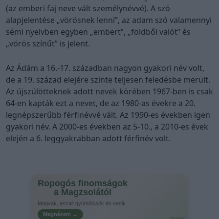
(az emberi faj neve vált személynévvé). A szó
alapjelentése „vörösnek lenni”, az adam szó valamennyi
sémi nyelvben egyben „embert”, „földből valót” és
„vörös színűt” is jelent.
Az Ádám a 16.-17. században nagyon gyakori név volt,
de a 19. század elejére szinte teljesen feledésbe merült.
Az újszülötteknek adott nevek körében 1967-ben is csak
64-en kapták ezt a nevet, de az 1980-as évekre a 20.
legnépszerűbb férfinévvé vált. Az 1990-es években igen
gyakori név. A 2000-es években az 5-10., a 2010-es évek
elején a 6. leggyakrabban adott férfinév volt.
Ropogós finomságok
a Magzsolától
Magvak, aszalt gyümölcsök és nasik
Megnézem →
Hirdetés