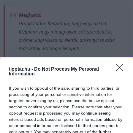
Megható:
Drága Ádám! Köszönöm, hogy vagy nekem.
Kívánom, hogy mindig olyan sok szeretetet és
örömet kapj vissza az élettől, amennyit te adsz
másoknak. Boldog névnapot!
tipptar.hu -
Do Not Process My Personal
Information
ÁDÁM NÉVNAP - KAPCSOLÓDÓ CIKKEK
If you wish to opt-out of the sale, sharing to third parties, or
processing of your personal or sensitive information for
targeted advertising by us, please use the below opt-out
section to confirm your selection. Please note that after your
opt-out request is processed you may continue seeing
interest-based ads based on personal information utilized by
us or personal information disclosed to third parties prior to
Névnapok a karácsony
your opt-out. You may separately opt-out of the further