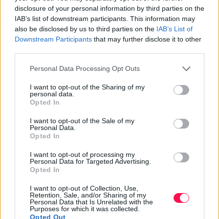
árnyékában: Ádám, Éva, István és
2025-12-25 21:24 | Nézettség: 1139
disclosure of your personal information by third parties on the
János titkai
IAB’s list of downstream participants. This information may
A karácsonyi ünnepkör a legtöbb ember számára a
also be disclosed by us to third parties on the
IAB’s List of
fenyőillatról, a családi vacsoráról és az ajándékozásról
Downstream Participants
that may further disclose it to other
szól. Azonban ha belelapozunk a kalendáriumba, azt
Tovább olvasom »
third parties.
látjuk, hogy a naptár legfontosabb napjai köré olyan
Ez is érdekelhet
nevek csoportosulnak, amelyek az emberiség
Please note that this website/app uses one or more Google
Personal Data Processing Opt Outs
services and may gather and store information including but
történetének és a keresztény kultúrkörnek a
not limited to your visit or usage behaviour. You may click to
I want to opt-out of the Sharing of my
tartóoszlopai. Ádám és Éva, Szent István vértanú és
personal data.
grant or deny consent to Google and its third-party tags to
Szent János apostol nem véletlenül kaptak helyet a
Opted In
use your data for below specified purposes in below Google
„Szent Estét” közvetlenül megelőző és követő napokon.
consent section.
I want to opt-out of the Sale of my
Personal Data.
Opted In
I want to opt-out of processing my
Personal Data for Targeted Advertising.
Opted In
I want to opt-out of Collection, Use,
Retention, Sale, and/or Sharing of my
Personal Data that Is Unrelated with the
Purposes for which it was collected.
Opted Out