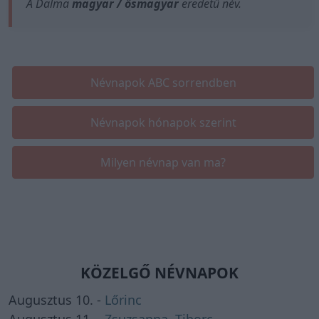
A Dalma
magyar / ősmagyar
eredetű név.
Névnapok ABC sorrendben
Névnapok hónapok szerint
Milyen névnap van ma?
KÖZELGŐ NÉVNAPOK
Augusztus 10. -
Lőrinc