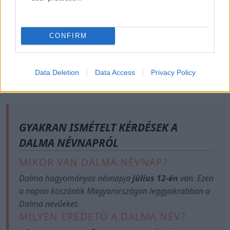
CONFIRM
Data Deletion
Data Access
Privacy Policy
GYAKRAN ISMÉTELT KÉRDÉSEK A
DALMA NÉVNAPRÓL
MIKOR VAN DALMA NÉVNAP?
Dalma hagyományos névnapja
július 12-én
van. Ezen
a napon köszöntik Magyarországon leggyakrabban a
Dalma nevűeket.
MILYEN EREDETŰ A DALMA NÉV?