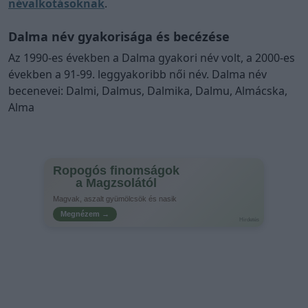
névalkotásoknak
.
Dalma név gyakorisága és becézése
Az 1990-es években a Dalma gyakori név volt, a 2000-es
években a 91-99. leggyakoribb női név. Dalma név
becenevei: Dalmi, Dalmus, Dalmika, Dalmu, Almácska,
Alma
Ropogós finomságok
a Magzsolától
Magvak, aszalt gyümölcsök és nasik
Megnézem →
Hirdetés