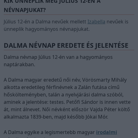
KIK ÜNNEPLIK MÉG JÚLIUS 12-ÉN A
NÉVNAPJUKAT?
Július 12-én a Dalma nevűek mellett
Izabella
nevűek is
ünneplik hagyományos névnapjukat.
DALMA NÉVNAP EREDETE ÉS JELENTÉSE
Dalma névnap Július 12-én van a hagyományos
naptárakban.
A Dalma magyar eredetű női név, Vörösmarty Mihály
alkotta eredetileg férfinévnek a Zalán futása című
hőskölteményben, talán a nyelvjárási dalma szóból,
aminek a jelentése: testes. Petőfi Sándor is innen vette
át, mint álnevet. Női névként először Vajda Péter költő
alkalmazta 1839-ben, majd később Jókai Mór.
A Dalma egyike a legismertebb magyar
irodalmi