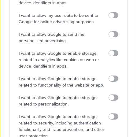
device identifiers in apps.
DALMA NÉVNAP - KAPCSOLÓDÓ CIKKEK
I want to allow my user data to be sent to
Google for online advertising purposes.
I want to allow Google to send me
personalized advertising.
I want to allow Google to enable storage
related to analytics like cookies on web or
Vörösmarty Mihály által alkotott
device identifiers in apps.
keresztnevek: Tünde, Enikő, Hajna,
2026-07-12 14:19 | Nézettség: 625
I want to allow Google to enable storage
Ilma és Dalma története
A magyar keresztnevek között több olyan is akad,
related to functionality of the website or app.
amely nem évszázados néphagyományból vagy egy
I want to allow Google to enable storage
idegen nyelvből került hozzánk, hanem egy költő
Tovább olvasom »
related to personalization.
képzeletében született meg. Vörösmarty Mihály által
Ez is érdekelhet
alkotott keresztnevek közül a Tünde és az Enikő ma
I want to allow Google to enable storage
már annyira természetes részének tűnik a magyar
related to security, including authentication
névkincsnek, hogy sokan nem is sejtik irodalmi
functionality and fraud prevention, and other
eredetüket.
user protection.