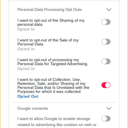
Please note that this website/app uses one or more Google
Personal Data Processing Opt Outs
services and may gather and store information including but
not limited to your visit or usage behaviour. You may click to
I want to opt-out of the Sharing of my
personal data.
grant or deny consent to Google and its third-party tags to
Opted In
use your data for below specified purposes in below Google
consent section.
I want to opt-out of the Sale of my
Personal Data.
Opted In
I want to opt-out of processing my
Personal Data for Targeted Advertising.
Opted In
I want to opt-out of Collection, Use,
Retention, Sale, and/or Sharing of my
Personal Data that Is Unrelated with the
Purposes for which it was collected.
Opted Out
Google consents
I want to allow Google to enable storage
Megosztom Facebookon
related to advertising like cookies on web or