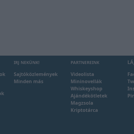
LÁ
IRJ NEKÜNK!
PARTNEREINK
ok
Sajtóközlemények
Videolista
Fa
Minden más
Mininovellák
Tw
Whiskeyshop
In
ok
Ajándékötletek
Pi
Magzsola
Kriptotárca