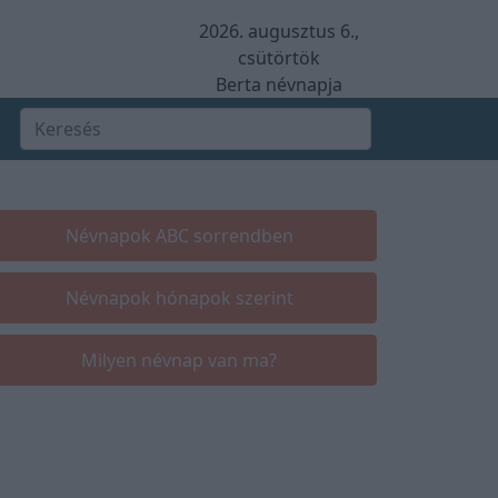
2026. augusztus 6.,
csütörtök
Berta névnapja
Névnapok ABC sorrendben
Névnapok hónapok szerint
Milyen névnap van ma?