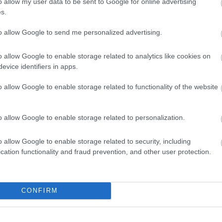
o allow my user data to be sent to Google for online advertising
s.
to allow Google to send me personalized advertising.
em. Kívánom, hogy mindig olyan sok szeretetet és
o allow Google to enable storage related to analytics like cookies on
nyit te adsz másoknak. Boldog névnapot!
evice identifiers in apps.
o allow Google to enable storage related to functionality of the website
 érdekelhet
o allow Google to enable storage related to personalization.
o allow Google to enable storage related to security, including
cation functionality and fraud prevention, and other user protection.
CONFIRM