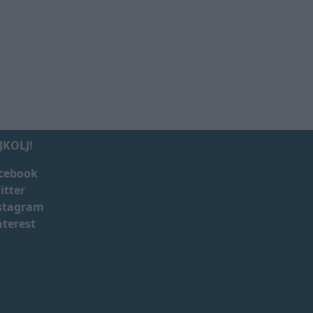
JKOLJ!
cebook
itter
stagram
nterest