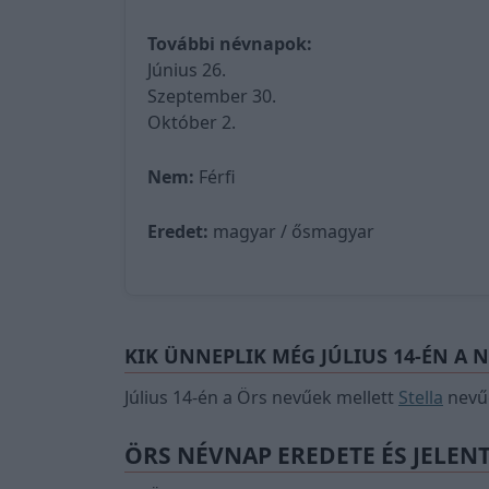
További névnapok:
Június 26.
Szeptember 30.
Október 2.
Nem:
Férfi
Eredet:
magyar / ősmagyar
KIK ÜNNEPLIK MÉG JÚLIUS 14-ÉN A 
Július 14-én a Örs nevűek mellett
Stella
nevűe
ÖRS NÉVNAP EREDETE ÉS JELEN