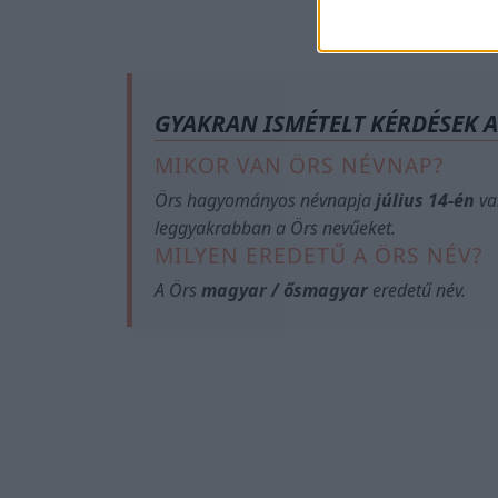
GYAKRAN ISMÉTELT KÉRDÉSEK 
MIKOR VAN ÖRS NÉVNAP?
Örs hagyományos névnapja
július 14-én
va
leggyakrabban a Örs nevűeket.
MILYEN EREDETŰ A ÖRS NÉV?
A Örs
magyar / ősmagyar
eredetű név.