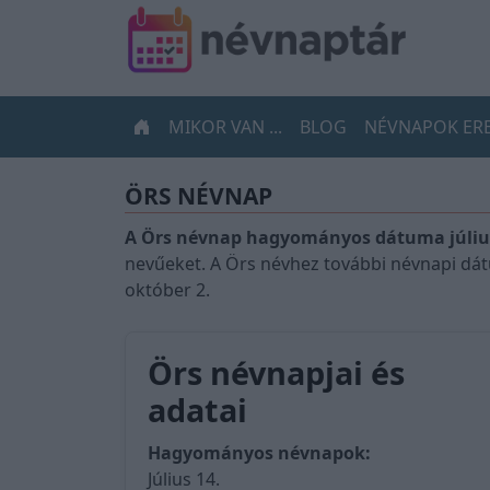
MIKOR VAN ...
BLOG
NÉVNAPOK ER
ÖRS NÉVNAP
A Örs névnap hagyományos dátuma július
nevűeket. A Örs névhez további névnapi dát
október 2.
Örs névnapjai és
adatai
Hagyományos névnapok:
Július 14.