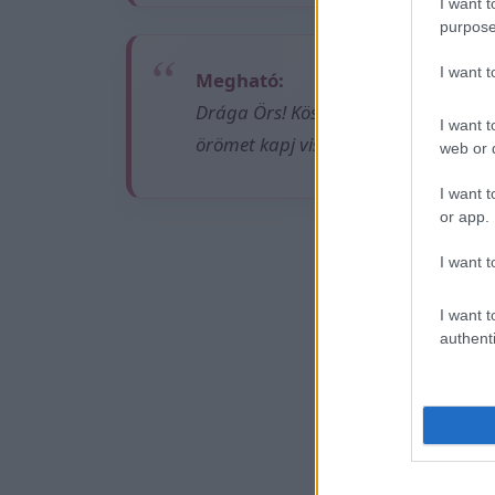
I want t
purpose
I want 
Megható:
Drága Örs! Köszönöm, hogy vagy nek
I want t
örömet kapj vissza az élettől, amen
web or d
I want t
or app.
Ez is
I want t
I want t
authenti