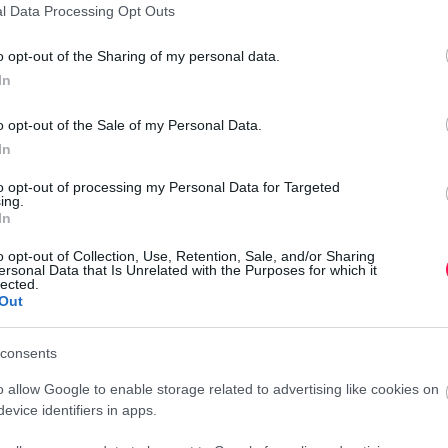
l Data Processing Opt Outs
Au
Au
o opt-out of the Sharing of my personal data.
Au
In
Au
o opt-out of the Sale of my Personal Data.
Au
In
Au
Au
to opt-out of processing my Personal Data for Targeted
ing.
Au
In
ömet, jó egészséget és rengeteg szép pillanatot!
Au
o opt-out of Collection, Use, Retention, Sale, and/or Sharing
Au
ersonal Data that Is Unrelated with the Purposes for which it
lected.
Au
Out
consents
vánom, hogy szeretet, boldogság és vidámság
o allow Google to enable storage related to advertising like cookies on
sodaszép a mai napod!
evice identifiers in apps.