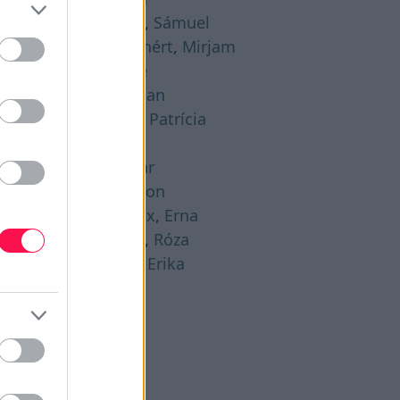
gusztus 21. -
Hajna
,
Sámuel
gusztus 22. -
Menyhért
,
Mirjam
gusztus 23. -
Bence
gusztus 24. -
Bertalan
gusztus 25. -
Lajos
,
Patrícia
gusztus 26. -
Izsó
gusztus 27. -
Gáspár
gusztus 28. -
Ágoston
gusztus 29. -
Beatrix
,
Erna
gusztus 30. -
Rózsa
,
Róza
gusztus 31. -
Bella
,
Erika