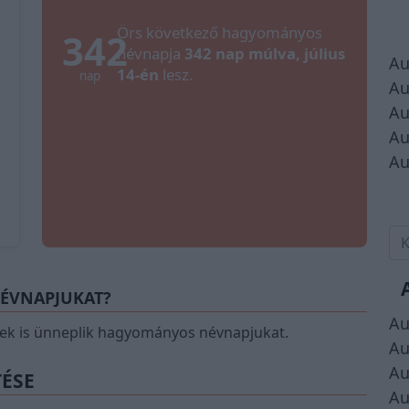
Örs következő hagyományos
342
névnapja
342 nap múlva, július
Au
14-én
lesz.
nap
Au
Au
Au
Au
NÉVNAPJUKAT?
Au
k is ünneplik hagyományos névnapjukat.
Au
Au
TÉSE
Au