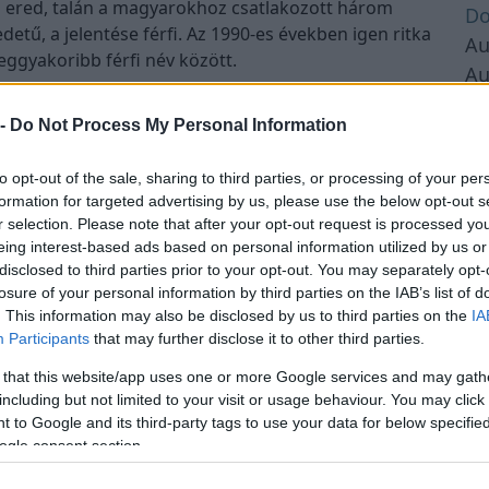
l ered, talán a magyarokhoz csatlakozott három
Do
etű, a jelentése férfi. Az 1990-es években igen ritka
Au
eggyakoribb férfi név között.
Au
Au
 -
Do Not Process My Personal Information
Au
omságok
Au
to opt-out of the sale, sharing to third parties, or processing of your per
lától
Au
formation for targeted advertising by us, please use the below opt-out s
csök és nasik
Au
r selection. Please note that after your opt-out request is processed y
Hirdetés
eing interest-based ads based on personal information utilized by us or
Au
disclosed to third parties prior to your opt-out. You may separately opt-
Au
losure of your personal information by third parties on the IAB’s list of
Au
. This information may also be disclosed by us to third parties on the
IA
Au
Participants
that may further disclose it to other third parties.
Au
 that this website/app uses one or more Google services and may gath
Au
including but not limited to your visit or usage behaviour. You may click 
 to Google and its third-party tags to use your data for below specifi
Au
ogle consent section.
Au
Au