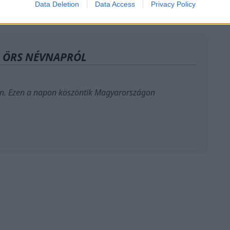
Data Deletion
Data Access
Privacy Policy
A ÖRS NÉVNAPRÓL
n. Ezen a napon köszöntik Magyarországon