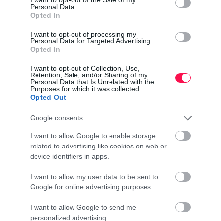
Personal Data.
MIKOR VAN STELLA NÉVNAP?
Opted In
Stella hagyományos névnapja
július 14-én
van. Ezen
I want to opt-out of processing my
Personal Data for Targeted Advertising.
a napon köszöntik Magyarországon leggyakrabban a
Opted In
Stella nevűeket.
MILYEN EREDETŰ A STELLA NÉV?
I want to opt-out of Collection, Use,
Retention, Sale, and/or Sharing of my
Personal Data that Is Unrelated with the
A Stella
latin
eredetű név.
Purposes for which it was collected.
Opted Out
Google consents
I want to allow Google to enable storage
Névnapok ABC sorrendben
related to advertising like cookies on web or
device identifiers in apps.
Névnapok hónapok szerint
I want to allow my user data to be sent to
Google for online advertising purposes.
Milyen névnap van ma?
I want to allow Google to send me
personalized advertising.