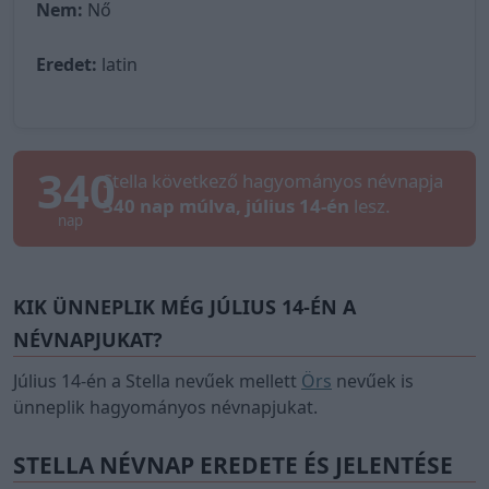
Nem:
Nő
Eredet:
latin
340
Stella következő hagyományos névnapja
340 nap múlva, július 14-én
lesz.
nap
KIK ÜNNEPLIK MÉG JÚLIUS 14-ÉN A
NÉVNAPJUKAT?
Július 14-én a Stella nevűek mellett
Örs
nevűek is
ünneplik hagyományos névnapjukat.
STELLA NÉVNAP EREDETE ÉS JELENTÉSE