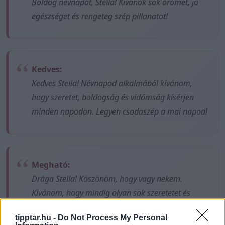
Boldog névnapot, Stella! Kívánok sok örömet, jó
egészséget és rengeteg szép pillanatot!
Kedves:
Kedves Stella! Névnapod alkalmából kívánom,
hogy szeretet, boldogság és vidámság kísérjen
minden napodon. Legyen csodaszép a mai napod!
Megható:
Drága Stella! Köszönöm, hogy vagy nekem.
Kívánom, hogy mindig olyan sok szeretetet és
örömet kapj vissza az élettől, amennyit te adsz
tipptar.hu -
Do Not Process My Personal
másoknak. Boldog névnapot!