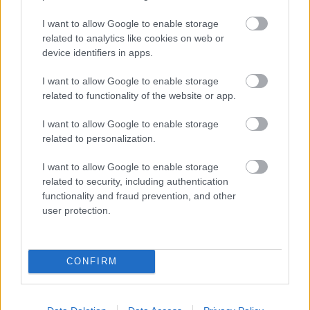
I want to allow Google to enable storage
related to analytics like cookies on web or
device identifiers in apps.
KÖZELGŐ NÉVNAPOK
I want to allow Google to enable storage
Augusztus 9. -
Emőd
related to functionality of the website or app.
Augusztus 10. -
Lőrinc
I want to allow Google to enable storage
Augusztus 11. -
Zsuzsanna
,
Tiborc
related to personalization.
Augusztus 12. -
Klára
,
Kiara
I want to allow Google to enable storage
Augusztus 13. -
Ipoly
,
Heléna
related to security, including authentication
functionality and fraud prevention, and other
NÉVNAP KERESŐ
user protection.
Keres
CONFIRM
AUGUSZTUS HÓNAP NÉVNAPOK
Augusztus 1. -
Boglárka