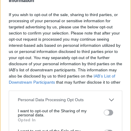
Information
If you wish to opt-out of the sale, sharing to third parties, or
processing of your personal or sensitive information for
Ez is érdekelhet
targeted advertising by us, please use the below opt-out
section to confirm your selection. Please note that after your
opt-out request is processed you may continue seeing
interest-based ads based on personal information utilized by
us or personal information disclosed to third parties prior to
your opt-out. You may separately opt-out of the further
disclosure of your personal information by third parties on the
IAB’s list of downstream participants. This information may
also be disclosed by us to third parties on the
IAB’s List of
Downstream Participants
that may further disclose it to other
third parties.
Please note that this website/app uses one or more Google
Personal Data Processing Opt Outs
services and may gather and store information including but
not limited to your visit or usage behaviour. You may click to
I want to opt-out of the Sharing of my
personal data.
grant or deny consent to Google and its third-party tags to
Opted In
GYAKRAN ISMÉTELT KÉRDÉSEK A
use your data for below specified purposes in below Google
STELLA NÉVNAPRÓL
consent section.
I want to opt-out of the Sale of my