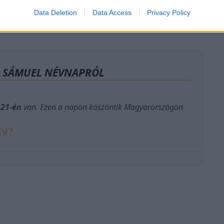
Data Deletion
Data Access
Privacy Policy
A SÁMUEL NÉVNAPRÓL
 21-én
van. Ezen a napon köszöntik Magyarországon
ÉV?