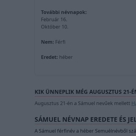
További névnapok:
Február 16.
Október 10.
Nem:
Férfi
Eredet:
héber
KIK ÜNNEPLIK MÉG AUGUSZTUS 21-É
Augusztus 21-én a Sámuel nevűek mellett
H
SÁMUEL NÉVNAP EREDETE ÉS JE
A Sámuel férfinév a héber Semuélnévből szár