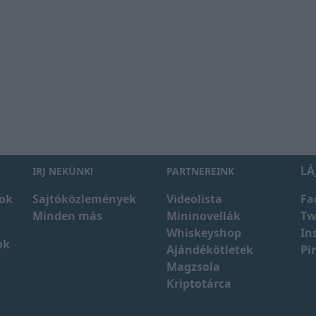
LÁ
IRJ NEKÜNK!
PARTNEREINK
ok
Sajtóközlemények
Videolista
Fa
Minden más
Mininovellák
Tw
Whiskeyshop
In
ok
Ajándékötletek
Pi
Magzsola
Kriptotárca