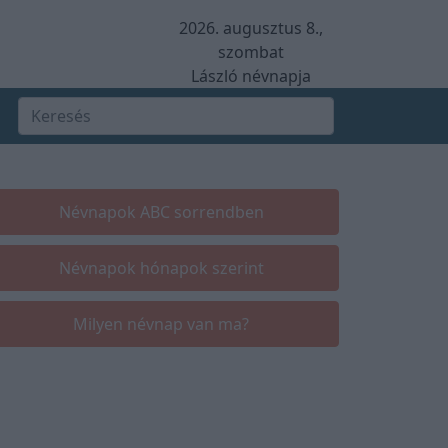
2026. augusztus 8.,
szombat
László névnapja
Névnapok ABC sorrendben
Névnapok hónapok szerint
Milyen névnap van ma?