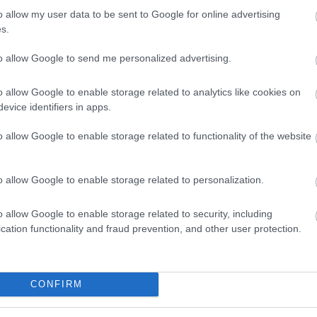
o allow my user data to be sent to Google for online advertising
s.
to allow Google to send me personalized advertising.
 nekem. Kívánom, hogy mindig olyan sok
o allow Google to enable storage related to analytics like cookies on
élettől, amennyit te adsz másoknak. Boldog
evice identifiers in apps.
o allow Google to enable storage related to functionality of the website
o allow Google to enable storage related to personalization.
 érdekelhet
o allow Google to enable storage related to security, including
cation functionality and fraud prevention, and other user protection.
CONFIRM