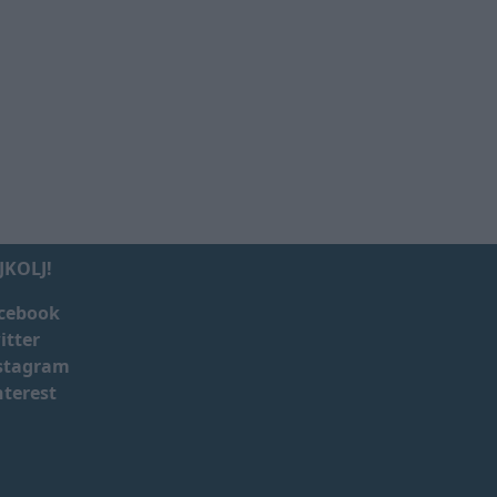
JKOLJ!
cebook
itter
stagram
nterest