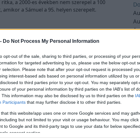
 ritka, a 2000-es években nem szerepel a 100
Do
t, amikor a Sámuel a 95. helyen szerepelt.
Au
Au
Au
Au
omságok
 -
Do Not Process My Personal Information
lától
Au
csök és nasik
Au
to opt-out of the sale, sharing to third parties, or processing of your per
Hirdetés
Au
formation for targeted advertising by us, please use the below opt-out s
r selection. Please note that after your opt-out request is processed y
Au
eing interest-based ads based on personal information utilized by us or
Au
disclosed to third parties prior to your opt-out. You may separately opt-
Au
losure of your personal information by third parties on the IAB’s list of
. This information may also be disclosed by us to third parties on the
IA
Au
Participants
that may further disclose it to other third parties.
Au
Au
 that this website/app uses one or more Google services and may gath
including but not limited to your visit or usage behaviour. You may click 
Au
 to Google and its third-party tags to use your data for below specifi
Au
ogle consent section.
Au