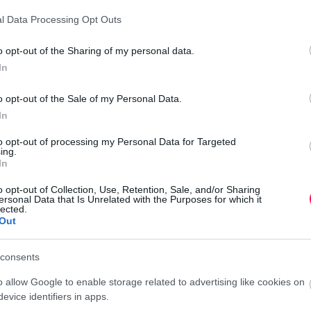
Au
l Data Processing Opt Outs
Au
o opt-out of the Sharing of my personal data.
Au
In
Au
Au
o opt-out of the Sale of my Personal Data.
Au
In
Au
to opt-out of processing my Personal Data for Targeted
k örömet, jó egészséget és rengeteg szép
Au
ing.
In
Au
Au
o opt-out of Collection, Use, Retention, Sale, and/or Sharing
ersonal Data that Is Unrelated with the Purposes for which it
Au
lected.
Out
consents
l kívánom, hogy szeretet, boldogság és vidámság
o allow Google to enable storage related to advertising like cookies on
sodaszép a mai napod!
evice identifiers in apps.