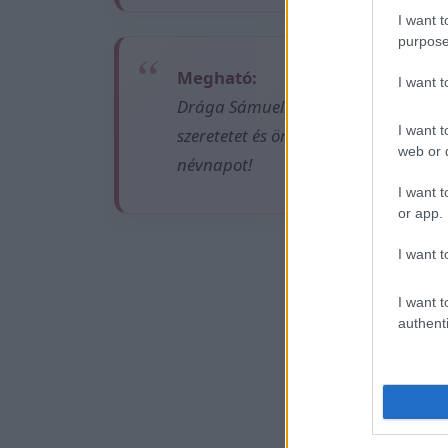
I want t
purpose
Megható:
I want 
Drága Sámuel! Köszönöm, hogy vagy
I want t
szeretetet és örömet kapj vissza az 
web or d
névnapot!
I want t
or app.
I want t
Ez is
I want t
authenti