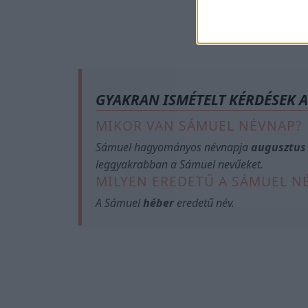
GYAKRAN ISMÉTELT KÉRDÉSEK 
MIKOR VAN SÁMUEL NÉVNAP?
Sámuel hagyományos névnapja
augusztus
leggyakrabban a Sámuel nevűeket.
MILYEN EREDETŰ A SÁMUEL N
A Sámuel
héber
eredetű név.