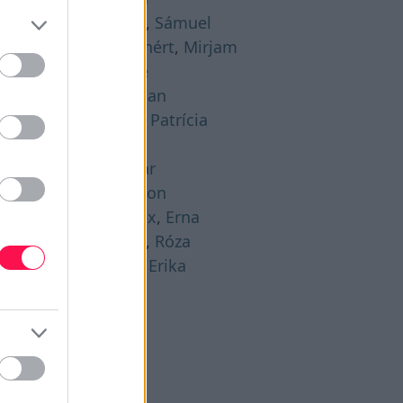
gusztus 21. -
Hajna
,
Sámuel
gusztus 22. -
Menyhért
,
Mirjam
gusztus 23. -
Bence
gusztus 24. -
Bertalan
gusztus 25. -
Lajos
,
Patrícia
gusztus 26. -
Izsó
gusztus 27. -
Gáspár
gusztus 28. -
Ágoston
gusztus 29. -
Beatrix
,
Erna
gusztus 30. -
Rózsa
,
Róza
gusztus 31. -
Bella
,
Erika