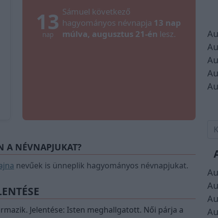
Sámuel következő
13
hagyományos névnapja
13 nap
Au
múlva, augusztus 21-én
lesz.
nap
Au
Au
Au
Au
N A NÉVNAPJUKAT?
ajna
nevűek is ünneplik hagyományos névnapjukat.
Au
Au
LENTÉSE
Au
mazik. Jelentése: Isten meghallgatott. Női párja a
Au