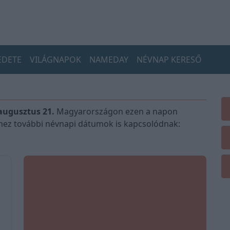
EDETE
VILÁGNAPOK
NAMEDAY
NÉVNAP KERESŐ
ugusztus 21.
Magyarországon ezen a napon
hez további névnapi dátumok is kapcsolódnak: