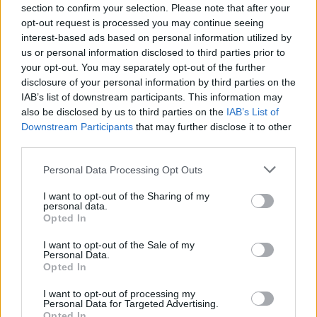
section to confirm your selection. Please note that after your
képzeletében, egy regény lapjain, egy színpadi műben
Tovább olvasom »
opt-out request is processed you may continue seeing
vagy egy költeményben születtek meg. A magyar
interest-based ads based on personal information utilized by
névkincsben különösen sok olyan női név található,
us or personal information disclosed to third parties prior to
amelynek megalkotása vagy elterjedése a magyar
your opt-out. You may separately opt-out of the further
irodalomhoz kapcsolódik.
disclosure of your personal information by third parties on the
IAB’s list of downstream participants. This information may
also be disclosed by us to third parties on the
IAB’s List of
Downstream Participants
that may further disclose it to other
Vörösmarty Mihály által alkotott
third parties.
keresztnevek: Tünde, Enikő, Hajna,
2026-07-12 14:19 | Nézettség: 623
Please note that this website/app uses one or more Google
Ilma és Dalma története
A magyar keresztnevek között több olyan is akad,
Personal Data Processing Opt Outs
services and may gather and store information including but
amely nem évszázados néphagyományból vagy egy
not limited to your visit or usage behaviour. You may click to
I want to opt-out of the Sharing of my
idegen nyelvből került hozzánk, hanem egy költő
personal data.
Tovább olvasom »
grant or deny consent to Google and its third-party tags to
Opted In
képzeletében született meg. Vörösmarty Mihály által
use your data for below specified purposes in below Google
Ez is érdekelhet
alkotott keresztnevek közül a Tünde és az Enikő ma
consent section.
I want to opt-out of the Sale of my
már annyira természetes részének tűnik a magyar
Personal Data.
Opted In
névkincsnek, hogy sokan nem is sejtik irodalmi
eredetüket.
I want to opt-out of processing my
Personal Data for Targeted Advertising.
Opted In