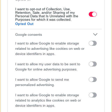
I want to opt-out of Collection, Use,
Retention, Sale, and/or Sharing of my
Personal Data that Is Unrelated with the
Purposes for which it was collected.
Opted Out
Google consents
I want to allow Google to enable storage
related to advertising like cookies on web or
GYAKRAN ISMÉTELT KÉRDÉSEK A
device identifiers in apps.
HAJNA NÉVNAPRÓL
I want to allow my user data to be sent to
MIKOR VAN HAJNA NÉVNAP?
Google for online advertising purposes.
Hajna hagyományos névnapja
augusztus 21-én
van.
I want to allow Google to send me
Ezen a napon köszöntik Magyarországon
personalized advertising.
leggyakrabban a Hajna nevűeket.
I want to allow Google to enable storage
MILYEN EREDETŰ A HAJNA NÉV?
related to analytics like cookies on web or
A Hajna
magyar / ősmagyar
eredetű név.
device identifiers in apps.