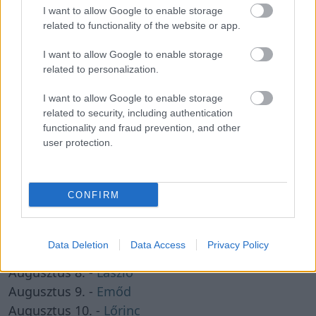
I want to allow Google to enable storage
related to functionality of the website or app.
I want to allow Google to enable storage
Névnapok ABC sorrendben
related to personalization.
Névnapok hónapok szerint
I want to allow Google to enable storage
related to security, including authentication
functionality and fraud prevention, and other
Milyen névnap van ma?
user protection.
CONFIRM
KÖZELGŐ NÉVNAPOK
Data Deletion
Data Access
Privacy Policy
Augusztus 8. -
László
Augusztus 9. -
Emőd
Augusztus 10. -
Lőrinc