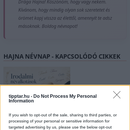
Drága Hajna! Köszönöm, hogy vagy nekem.
Kívánom, hogy mindig olyan sok szeretetet és
örömet kapj vissza az élettől, amennyit te adsz
másoknak. Boldog névnapot!
HAJNA NÉVNAP - KAPCSOLÓDÓ CIKKEK
tipptar.hu -
Do Not Process My Personal
Information
Irodalmi névalkotások
2022-07-24 08:00 | Nézettség: 18630
If you wish to opt-out of the sale, sharing to third parties, or
Vannak keresztnevek, amelyek évszázadok vagy akár
processing of your personal or sensitive information for
évezredek óta léteznek, mások azonban egy író
targeted advertising by us, please use the below opt-out