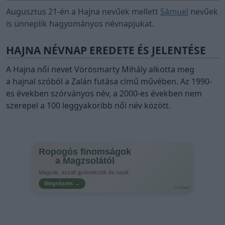
Augusztus 21-én a Hajna nevűek mellett
Sámuel
nevűek
is ünneplik hagyományos névnapjukat.
HAJNA NÉVNAP EREDETE ÉS JELENTÉSE
A Hajna női nevet Vörösmarty Mihály alkotta meg
a hajnal szóból a Zalán futása című művében. Az 1990-
es években szórványos név, a 2000-es években nem
szerepel a 100 leggyakoribb női név között.
Ropogós finomságok
a Magzsolától
Magvak, aszalt gyümölcsök és nasik
Megnézem →
Hirdetés