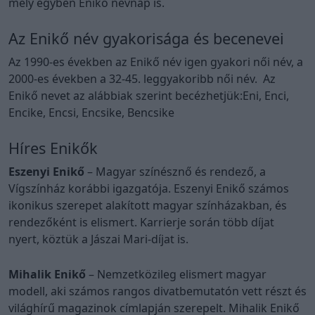
mely egyben Enikő névnap is.
Az Enikő név gyakorisága és becenevei
Az 1990-es években az Enikő név igen gyakori női név, a
2000-es években a 32-45. leggyakoribb női név. Az
Enikő nevet az alábbiak szerint becézhetjük:Eni, Enci,
Encike, Encsi, Encsike, Bencsike
Híres Enikők
Eszenyi Enikő
– Magyar színésznő és rendező, a
Vígszínház korábbi igazgatója. Eszenyi Enikő számos
ikonikus szerepet alakított magyar színházakban, és
rendezőként is elismert. Karrierje során több díjat
nyert, köztük a Jászai Mari-díjat is.
Mihalik Enikő
– Nemzetközileg elismert magyar
modell, aki számos rangos divatbemutatón vett részt és
világhírű magazinok címlapján szerepelt. Mihalik Enikő