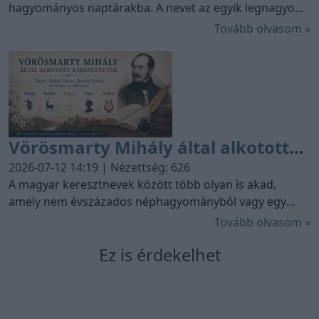
hagyományos naptárakba. A nevet az egyik legnagyobb
magyar költő, Vörösmarty Mihály alkotta és kezdte el
Tovább olvasom »
használni költeményében.
Vörösmarty Mihály által alkotott
keresztnevek: Tünde, Enikő, Hajna,
2026-07-12 14:19 | Nézettség: 626
Ilma és Dalma története
A magyar keresztnevek között több olyan is akad,
amely nem évszázados néphagyományból vagy egy
idegen nyelvből került hozzánk, hanem egy költő
Tovább olvasom »
képzeletében született meg. Vörösmarty Mihály által
Ez is érdekelhet
alkotott keresztnevek közül a Tünde és az Enikő ma
már annyira természetes részének tűnik a magyar
névkincsnek, hogy sokan nem is sejtik irodalmi
eredetüket.