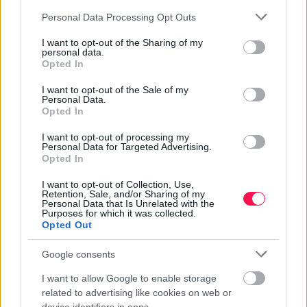
Rövid:
Please note that this website/app uses one or more Google
Personal Data Processing Opt Outs
services and may gather and store information including but
Boldog névnapot, Enikő! Kívánok sok örömet, jó
not limited to your visit or usage behaviour. You may click to
I want to opt-out of the Sharing of my
egészséget és rengeteg szép pillanatot!
personal data.
grant or deny consent to Google and its third-party tags to
Opted In
use your data for below specified purposes in below Google
consent section.
I want to opt-out of the Sale of my
Personal Data.
Opted In
Kedves:
I want to opt-out of processing my
Kedves Enikő! Névnapod alkalmából kívánom,
Personal Data for Targeted Advertising.
Opted In
hogy szeretet, boldogság és vidámság kísérjen
minden napodon. Legyen csodaszép a mai napod!
I want to opt-out of Collection, Use,
Retention, Sale, and/or Sharing of my
Personal Data that Is Unrelated with the
Purposes for which it was collected.
Opted Out
Megható:
Google consents
Drága Enikő! Köszönöm, hogy vagy nekem.
I want to allow Google to enable storage
Kívánom, hogy mindig olyan sok szeretetet és
related to advertising like cookies on web or