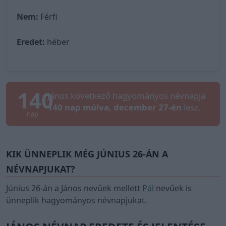
Nem:
Férfi
Eredet:
héber
140
János következő hagyományos névnapja
140 nap múlva, december 27-én
lesz.
nap
KIK ÜNNEPLIK MÉG JÚNIUS 26-ÁN A
NÉVNAPJUKAT?
Június 26-án a János nevűek mellett
Pál
nevűek is
ünneplik hagyományos névnapjukat.