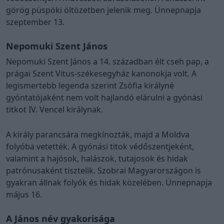
görög püspöki öltözetben jelenik meg. Ünnepnapja
szeptember 13.
Nepomuki Szent János
Nepomuki Szent János a 14. században élt cseh pap, a
prágai Szent Vitus-székesegyház kanonokja volt. A
legismertebb legenda szerint Zsófia királyné
gyóntatójaként nem volt hajlandó elárulni a gyónási
titkot IV. Vencel királynak.
A király parancsára megkínozták, majd a Moldva
folyóba vetették. A gyónási titok védőszentjeként,
valamint a hajósok, halászok, tutajosok és hidak
patrónusaként tisztelik. Szobrai Magyarországon is
gyakran állnak folyók és hidak közelében. Ünnepnapja
május 16.
A János név gyakorisága