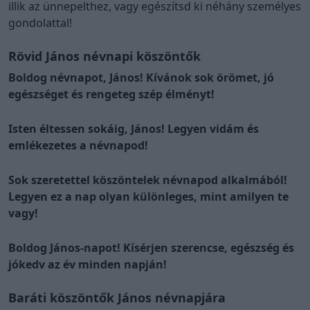
illik az ünnepelthez, vagy egészítsd ki néhány személyes
gondolattal!
Rövid János névnapi köszöntők
Boldog névnapot, János! Kívánok sok örömet, jó
egészséget és rengeteg szép élményt!
Isten éltessen sokáig, János! Legyen vidám és
emlékezetes a névnapod!
Sok szeretettel köszöntelek névnapod alkalmából!
Legyen ez a nap olyan különleges, mint amilyen te
vagy!
Boldog János-napot! Kísérjen szerencse, egészség és
jókedv az év minden napján!
Baráti köszöntők János névnapjára