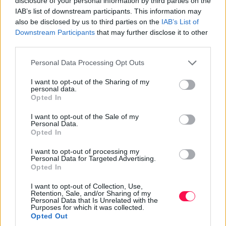
disclosure of your personal information by third parties on the
Tömör, letisztult költői nyelve különleges helyet biztosít
IAB’s list of downstream participants. This information may
számára a magyar irodalomban. Ismert művei közé
also be disclosed by us to third parties on the
IAB’s List of
tartozik az Apokrif és a Harmadnapon.
Downstream Participants
that may further disclose it to other
third parties.
Milyen ajándék illik János névnapjára?
Please note that this website/app uses one or more Google
Personal Data Processing Opt Outs
A megfelelő névnapi ajándék elsősorban a
services and may gather and store information including but
not limited to your visit or usage behaviour. You may click to
I want to opt-out of the Sharing of my
megajándékozott érdeklődésétől és életstílusától függ.
personal data.
grant or deny consent to Google and its third-party tags to
Egy személyes, figyelmes meglepetés sokszor többet ér,
Opted In
use your data for below specified purposes in below Google
mint egy drága, de kevésbé egyedi tárgy.
consent section.
I want to opt-out of the Sale of my
Personal Data.
Egy elegáns toll, minőségi bőr pénztárca, karóra, könyv
Opted In
vagy névre szóló pohár jó választás lehet. Az italokat
I want to opt-out of processing my
kedvelő János számára különleges bor, kézműves sör
Personal Data for Targeted Advertising.
Opted In
vagy minőségi whisky is szóba jöhet. A gasztronómia
iránt érdeklődőknek ajándékkosár, különleges
I want to opt-out of Collection, Use,
fűszerválogatás vagy éttermi élmény lehet megfelelő.
Retention, Sale, and/or Sharing of my
Personal Data that Is Unrelated with the
Purposes for which it was collected.
Opted Out
A közös program szintén emlékezetes ajándék: