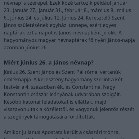
névnap is szerepel. Ezek közé tartozik például január
23., január 27., január 31., február 8., március 8., május
6., június 24. és július 12. Június 24. Keresztelő Szent
János születésének egyházi ünnepe, ezért egyes
naptárak ezt a napot is János-névnapként jelölik. A
hagyományos magyar névnaptárak fő nyári János-napja
azonban június 26.
Miért június 26. a János névnap?
Június 26. Szent János és Szent Pál római vértanúk
emléknapja. A keresztény hagyomány szerint a két
testvér a 4. században élt, és Constantina, Nagy
Konstantin császár leányának udvarában szolgált.
Később katonai feladatokat is elláttak, majd
visszavonultak a közélettől, és vagyonuk jelentős részét
a szegények támogatására fordították.
Amikor Julianus Apostata került a császári trónra,