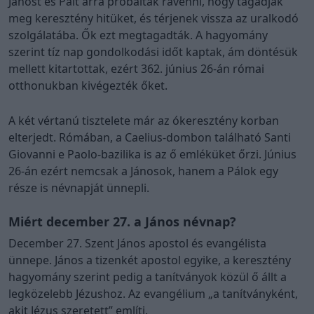
Jánost és Pált arra próbálták rávenni, hogy tagadják
meg keresztény hitüket, és térjenek vissza az uralkodó
szolgálatába. Ők ezt megtagadták. A hagyomány
szerint tíz nap gondolkodási időt kaptak, ám döntésük
mellett kitartottak, ezért 362. június 26-án római
otthonukban kivégezték őket.
A két vértanú tisztelete már az ókeresztény korban
elterjedt. Rómában, a Caelius-dombon található Santi
Giovanni e Paolo-bazilika is az ő emléküket őrzi. Június
26-án ezért nemcsak a Jánosok, hanem a Pálok egy
része is névnapját ünnepli.
Miért december 27. a János névnap?
December 27. Szent János apostol és evangélista
ünnepe. János a tizenkét apostol egyike, a keresztény
hagyomány szerint pedig a tanítványok közül ő állt a
legközelebb Jézushoz. Az evangélium „a tanítványként,
akit Jézus szeretett” említi.