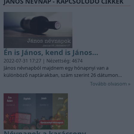
JÁNOS NÉVNAP - KAPCSOLÓDÓ CIKKEK
Én is János, kend is János…
2022-07-31 17:27 | Nézettség: 4674
János névnapból majdnem egy hónapnyi van a
különböző naptárakban, szám szerint 26 dátumon
található János névnap. Magyarországon a 16-18.
Tovább olvasom »
században a legnépszerűbb férfinév volt, erre utal a
mondás is: Én is János, kend is János, az Isten is János.
Névnapok a karácsony