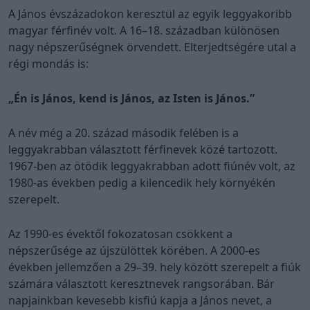
A János évszázadokon keresztül az egyik leggyakoribb
magyar férfinév volt. A 16–18. században különösen
nagy népszerűségnek örvendett. Elterjedtségére utal a
régi mondás is:
„Én is János, kend is János, az Isten is János.”
A név még a 20. század második felében is a
leggyakrabban választott férfinevek közé tartozott.
1967-ben az ötödik leggyakrabban adott fiúnév volt, az
1980-as években pedig a kilencedik hely környékén
szerepelt.
Az 1990-es évektől fokozatosan csökkent a
népszerűsége az újszülöttek körében. A 2000-es
években jellemzően a 29–39. hely között szerepelt a fiúk
számára választott keresztnevek rangsorában. Bár
napjainkban kevesebb kisfiú kapja a János nevet, a