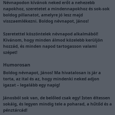
Névnapodon kívánok neked erőt a nehezebb
napokhoz, szeretetet a mindennapokhoz és sok-sok
boldog pillanatot, amelyre jó lesz majd
visszaemlékezni. Boldog névnapot, János!
Szeretettel köszöntelek névnapod alkalmából!
Kívánom, hogy minden álmod közelebb kerüljön
hozzád, és minden napod tartogasson valami
szépet!
Humorosan
Boldog névnapot, János! Ma hivatalosan is jár a
torta, az ital és az, hogy mindenki neked adjon
igazat – legalább egy napig!
Jánosból sok van, de belőled csak egy! Isten éltessen
sokáig, és legyen mindig tele a poharad, a hűtőd és a
pénztárcád!