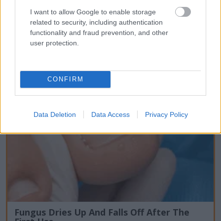
I want to allow Google to enable storage
Fungus Is A Parasite, And It Dies From A
Drop Of Plain...
related to security, including authentication
functionality and fraud prevention, and other
user protection.
CONFIRM
Data Deletion
Data Access
Privacy Policy
Fungus Dries Up And Falls Off After The