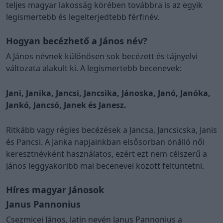
teljes magyar lakosság körében továbbra is az egyik
legismertebb és legelterjedtebb férfinév.
Hogyan becézhető a János név?
A János névnek különösen sok becézett és tájnyelvi
változata alakult ki. A legismertebb becenevek:
Jani, Janika, Jancsi, Jancsika, Jánoska, Janó, Janóka,
Jankó, Jancsó, Janek és Janesz.
Ritkább vagy régies becézések a Jancsa, Jancsicska, Janis
és Pancsi. A Janka napjainkban elsősorban önálló női
keresztnévként használatos, ezért ezt nem célszerű a
János leggyakoribb mai becenevei között feltüntetni.
Híres magyar Jánosok
Janus Pannonius
Csezmicei János, latin nevén Janus Pannonius a