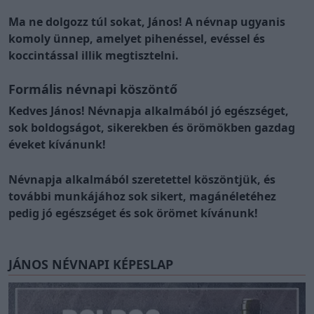
Ma ne dolgozz túl sokat, János! A névnap ugyanis
komoly ünnep, amelyet pihenéssel, evéssel és
koccintással illik megtisztelni.
Formális névnapi köszöntő
Kedves János! Névnapja alkalmából jó egészséget,
sok boldogságot, sikerekben és örömökben gazdag
éveket kívánunk!
Névnapja alkalmából szeretettel köszöntjük, és
további munkájához sok sikert, magánéletéhez
pedig jó egészséget és sok örömet kívánunk!
JÁNOS NÉVNAPI KÉPESLAP