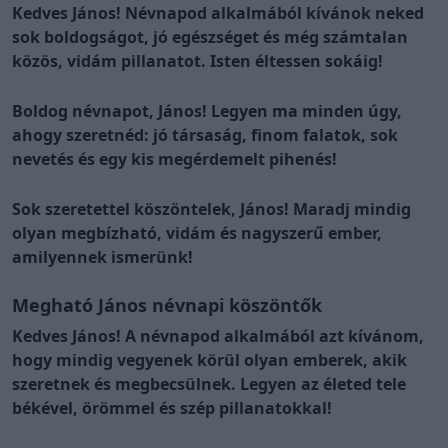
Kedves János! Névnapod alkalmából kívánok neked
sok boldogságot, jó egészséget és még számtalan
közös, vidám pillanatot. Isten éltessen sokáig!
Boldog névnapot, János! Legyen ma minden úgy,
ahogy szeretnéd: jó társaság, finom falatok, sok
nevetés és egy kis megérdemelt pihenés!
Sok szeretettel köszöntelek, János! Maradj mindig
olyan megbízható, vidám és nagyszerű ember,
amilyennek ismerünk!
Megható János névnapi köszöntők
Kedves János! A névnapod alkalmából azt kívánom,
hogy mindig vegyenek körül olyan emberek, akik
szeretnek és megbecsülnek. Legyen az életed tele
békével, örömmel és szép pillanatokkal!