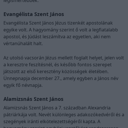
legismertebbek.
Evangélista Szent János
Evangélista Szent János Jézus tizenkét apostolának
egyike volt. A hagyomány szerint ő volt a legfiatalabb
apostol, és Júdást leszámítva az egyetlen, aki nem
vértanúhalált halt.
Az utolsó vacsorán Jézus mellett foglalt helyet, jelen volt
a keresztre feszítésnél, és később fontos szerepet
játszott az első keresztény közösségek életében.
Ünnepnapja december 27., amely egyben a János név
egyik fő névnapja.
Alamizsnás Szent János
Alamizsnás Szent János a 7. században Alexandria
pátriárkája volt. Nevét különleges adakozókedvéről és a
szegények iránti elkötelezettségéről kapta. A