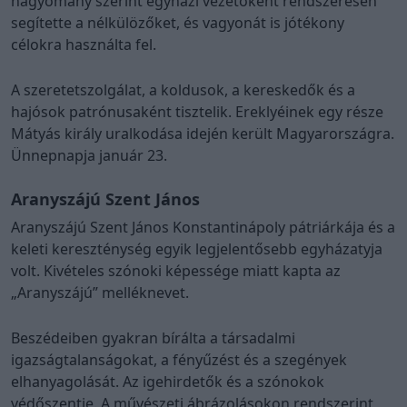
hagyomány szerint egyházi vezetőként rendszeresen
segítette a nélkülözőket, és vagyonát is jótékony
célokra használta fel.
A szeretetszolgálat, a koldusok, a kereskedők és a
hajósok patrónusaként tisztelik. Ereklyéinek egy része
Mátyás király uralkodása idején került Magyarországra.
Ünnepnapja január 23.
Aranyszájú Szent János
Aranyszájú Szent János Konstantinápoly pátriárkája és a
keleti kereszténység egyik legjelentősebb egyházatyja
volt. Kivételes szónoki képessége miatt kapta az
„Aranyszájú” melléknevet.
Beszédeiben gyakran bírálta a társadalmi
igazságtalanságokat, a fényűzést és a szegények
elhanyagolását. Az igehirdetők és a szónokok
védőszentje. A művészeti ábrázolásokon rendszerint