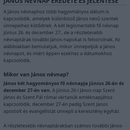
JÁNOS NÉVNAP EREDETE ÉS JELENTÉSE
A János névnaphoz több hagyományos dátum is
kapcsolódik, amelyek különböző János nevű szentek
ünnepeihez kötődnek. A két legismertebb fő névnap
június 26. és december 27., de a részletesebb
névnaptárak további János-napokat is felsorolnak. Az
alábbiakban bemutatjuk, mikor ünnepeljük a János
névnapot, és miért éppen ezekhez a dátumokhoz
kapcsolódik.
Mikor van János névnap?
János két hagyományos fő névnapja június 26-án és
december 27-én van.
A június 26-i János-nap Szent
János és Szent Pál római vértanúk emléknapjához
kapcsolódik, december 27-én pedig Szent János
apostolt és evangélistát ünnepli a keresztény egyház.
A részletesebb névnaptárakban számos további János-