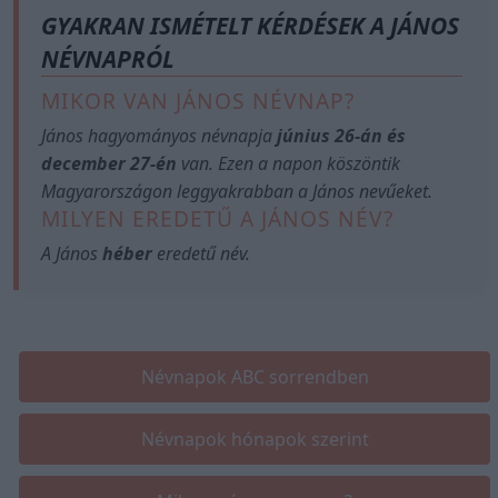
GYAKRAN ISMÉTELT KÉRDÉSEK A JÁNOS
NÉVNAPRÓL
MIKOR VAN JÁNOS NÉVNAP?
János hagyományos névnapja
június 26-án és
december 27-én
van. Ezen a napon köszöntik
Magyarországon leggyakrabban a János nevűeket.
MILYEN EREDETŰ A JÁNOS NÉV?
A János
héber
eredetű név.
Névnapok ABC sorrendben
Névnapok hónapok szerint