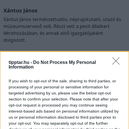
Xántus János
Xántus János természettudós, néprajzkutató, utazó és
múzeumszervező volt. Részt vett a pesti állatkert
létrehozásában, és annak első igazgatójaként
dolgozott.
Ázsiai gyűjtőútjai során számos természettudományos
és néprajzi tárgyat hozott Magyarországra.
tipptar.hu -
Do Not Process My Personal
Information
Munkássága hozzájárult a hazai muzeológia és
természettudomány fejlődéséhez.
If you wish to opt-out of the sale, sharing to third parties, or
processing of your personal or sensitive information for
Pilinszky János
targeted advertising by us, please use the below opt-out
Pilinszky János a 20. századi magyar költészet egyik
section to confirm your selection. Please note that after your
legnagyobb hatású alkotója. Verseinek központi témái
opt-out request is processed you may continue seeing
a magány, a szenvedés, a hit és az emberi
interest-based ads based on personal information utilized by
us or personal information disclosed to third parties prior to
kiszolgáltatottság.
your opt-out. You may separately opt-out of the further