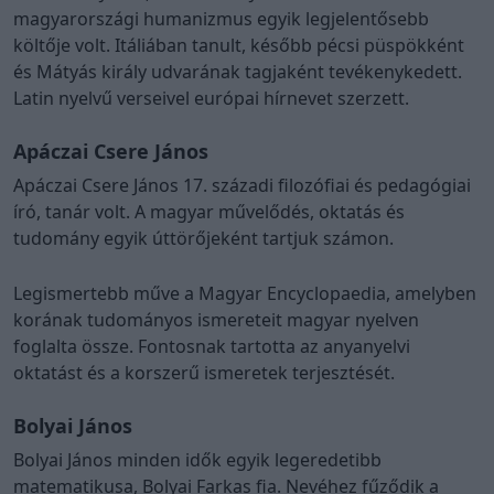
magyarországi humanizmus egyik legjelentősebb
költője volt. Itáliában tanult, később pécsi püspökként
és Mátyás király udvarának tagjaként tevékenykedett.
Latin nyelvű verseivel európai hírnevet szerzett.
Apáczai Csere János
Apáczai Csere János 17. századi filozófiai és pedagógiai
író, tanár volt. A magyar művelődés, oktatás és
tudomány egyik úttörőjeként tartjuk számon.
Legismertebb műve a Magyar Encyclopaedia, amelyben
korának tudományos ismereteit magyar nyelven
foglalta össze. Fontosnak tartotta az anyanyelvi
oktatást és a korszerű ismeretek terjesztését.
Bolyai János
Bolyai János minden idők egyik legeredetibb
matematikusa, Bolyai Farkas fia. Nevéhez fűződik a