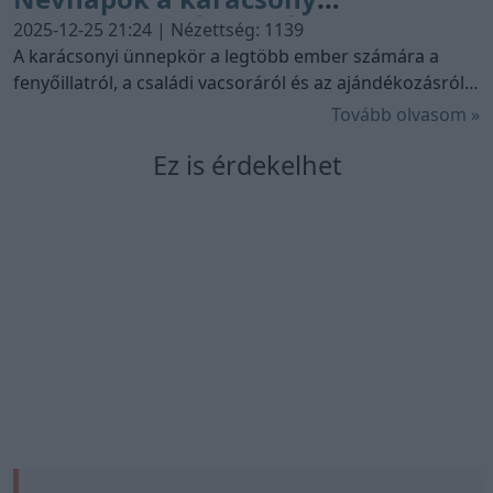
árnyékában: Ádám, Éva, István és
2025-12-25 21:24 | Nézettség: 1139
János titkai
A karácsonyi ünnepkör a legtöbb ember számára a
fenyőillatról, a családi vacsoráról és az ajándékozásról
szól. Azonban ha belelapozunk a kalendáriumba, azt
Tovább olvasom »
látjuk, hogy a naptár legfontosabb napjai köré olyan
Ez is érdekelhet
nevek csoportosulnak, amelyek az emberiség
történetének és a keresztény kultúrkörnek a
tartóoszlopai. Ádám és Éva, Szent István vértanú és
Szent János apostol nem véletlenül kaptak helyet a
„Szent Estét” közvetlenül megelőző és követő napokon.