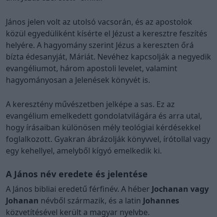
János jelen volt az utolsó vacsorán, és az apostolok
közül egyedüliként kísérte el Jézust a keresztre feszítés
helyére. A hagyomány szerint Jézus a kereszten őrá
bízta édesanyját, Máriát. Nevéhez kapcsolják a negyedik
evangéliumot, három apostoli levelet, valamint
hagyományosan a Jelenések könyvét is.
A keresztény művészetben jelképe a sas. Ez az
evangélium emelkedett gondolatvilágára és arra utal,
hogy írásaiban különösen mély teológiai kérdésekkel
foglalkozott. Gyakran ábrázolják könyvvel, írótollal vagy
egy kehellyel, amelyből kígyó emelkedik ki.
A János név eredete és jelentése
A János bibliai eredetű férfinév. A héber
Jochanan vagy
Johanan
névből származik, és a latin
Johannes
közvetítésével került a magyar nyelvbe.