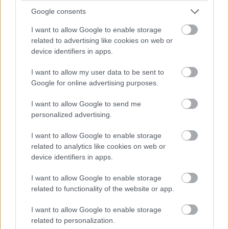
koncertjegy, színház, borkóstoló, horgászat, kirándulás
Google consents
vagy egy baráti vacsora is örömet szerezhet. Az
ajándékot érdemes néhány személyes sorral vagy egy
I want to allow Google to enable storage
kedves János-napi köszöntővel kiegészíteni.
related to advertising like cookies on web or
device identifiers in apps.
I want to allow my user data to be sent to
Google for online advertising purposes.
I want to allow Google to send me
personalized advertising.
I want to allow Google to enable storage
related to analytics like cookies on web or
device identifiers in apps.
I want to allow Google to enable storage
related to functionality of the website or app.
I want to allow Google to enable storage
related to personalization.