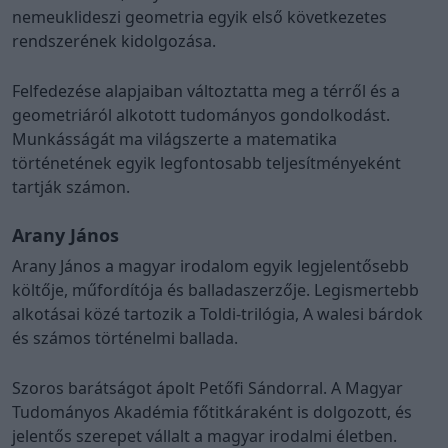
nemeuklideszi geometria egyik első következetes
rendszerének kidolgozása.
Felfedezése alapjaiban változtatta meg a térről és a
geometriáról alkotott tudományos gondolkodást.
Munkásságát ma világszerte a matematika
történetének egyik legfontosabb teljesítményeként
tartják számon.
Arany János
Arany János a magyar irodalom egyik legjelentősebb
költője, műfordítója és balladaszerzője. Legismertebb
alkotásai közé tartozik a Toldi-trilógia, A walesi bárdok
és számos történelmi ballada.
Szoros barátságot ápolt Petőfi Sándorral. A Magyar
Tudományos Akadémia főtitkáraként is dolgozott, és
jelentős szerepet vállalt a magyar irodalmi életben.