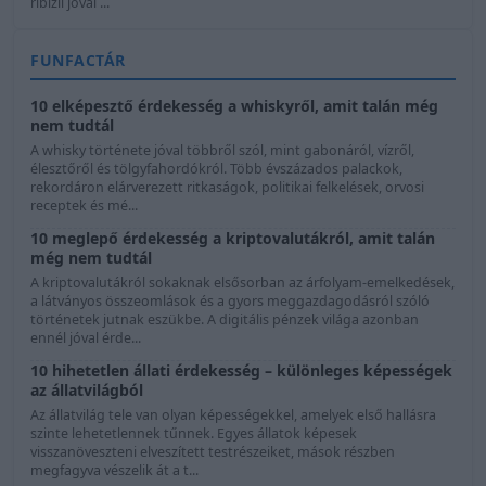
ribizli jóval ...
FUNFACTÁR
10 elképesztő érdekesség a whiskyről, amit talán még
nem tudtál
A whisky története jóval többről szól, mint gabonáról, vízről,
élesztőről és tölgyfahordókról. Több évszázados palackok,
rekordáron elárverezett ritkaságok, politikai felkelések, orvosi
receptek és mé...
10 meglepő érdekesség a kriptovalutákról, amit talán
még nem tudtál
A kriptovalutákról sokaknak elsősorban az árfolyam-emelkedések,
a látványos összeomlások és a gyors meggazdagodásról szóló
történetek jutnak eszükbe. A digitális pénzek világa azonban
ennél jóval érde...
10 hihetetlen állati érdekesség – különleges képességek
az állatvilágból
Az állatvilág tele van olyan képességekkel, amelyek első hallásra
szinte lehetetlennek tűnnek. Egyes állatok képesek
visszanöveszteni elveszített testrészeiket, mások részben
megfagyva vészelik át a t...