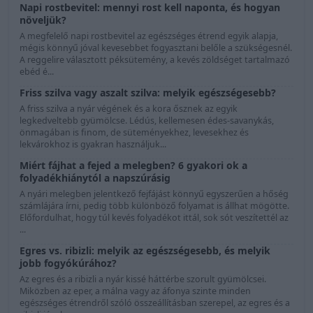
Napi rostbevitel: mennyi rost kell naponta, és hogyan
növeljük?
A megfelelő napi rostbevitel az egészséges étrend egyik alapja,
mégis könnyű jóval kevesebbet fogyasztani belőle a szükségesnél.
A reggelire választott péksütemény, a kevés zöldséget tartalmazó
ebéd é...
Friss szilva vagy aszalt szilva: melyik egészségesebb?
A friss szilva a nyár végének és a kora ősznek az egyik
legkedveltebb gyümölcse. Lédús, kellemesen édes-savanykás,
önmagában is finom, de süteményekhez, levesekhez és
lekvárokhoz is gyakran használjuk...
Miért fájhat a fejed a melegben? 6 gyakori ok a
folyadékhiánytól a napszúrásig
A nyári melegben jelentkező fejfájást könnyű egyszerűen a hőség
számlájára írni, pedig több különböző folyamat is állhat mögötte.
Előfordulhat, hogy túl kevés folyadékot ittál, sok sót veszítettél az
...
Egres vs. ribizli: melyik az egészségesebb, és melyik
jobb fogyókúrához?
Az egres és a ribizli a nyár kissé háttérbe szorult gyümölcsei.
Miközben az eper, a málna vagy az áfonya szinte minden
egészséges étrendről szóló összeállításban szerepel, az egres és a