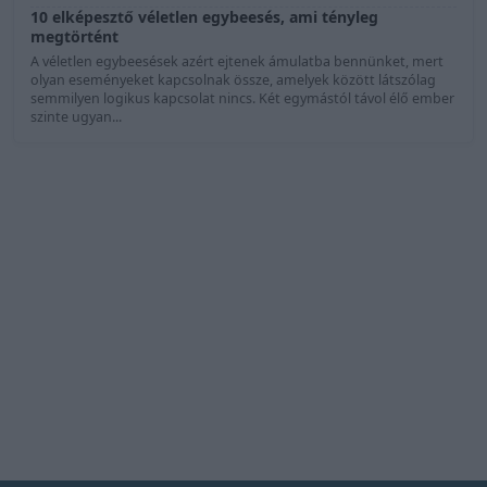
10 elképesztő véletlen egybeesés, ami tényleg
megtörtént
A véletlen egybeesések azért ejtenek ámulatba bennünket, mert
olyan eseményeket kapcsolnak össze, amelyek között látszólag
semmilyen logikus kapcsolat nincs. Két egymástól távol élő ember
szinte ugyan...