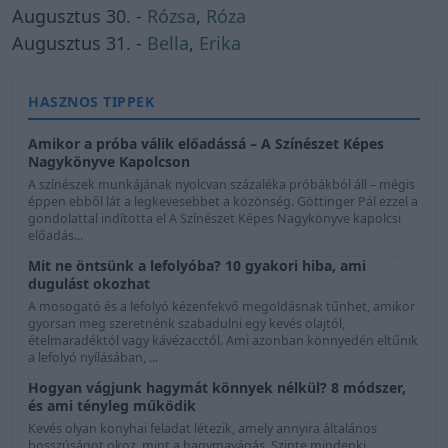
Augusztus 30. -
Rózsa
,
Róza
Augusztus 31. -
Bella
,
Erika
HASZNOS TIPPEK
Amikor a próba válik előadássá – A Színészet Képes
Nagykönyve Kapolcson
A színészek munkájának nyolcvan százaléka próbákból áll – mégis
éppen ebből lát a legkevesebbet a közönség. Göttinger Pál ezzel a
gondolattal indította el A Színészet Képes Nagykönyve kapolcsi
előadás...
Mit ne öntsünk a lefolyóba? 10 gyakori hiba, ami
dugulást okozhat
A mosogató és a lefolyó kézenfekvő megoldásnak tűnhet, amikor
gyorsan meg szeretnénk szabadulni egy kevés olajtól,
ételmaradéktól vagy kávézacctól. Ami azonban könnyedén eltűnik
a lefolyó nyílásában, ...
Hogyan vágjunk hagymát könnyek nélkül? 8 módszer,
és ami tényleg működik
Kevés olyan konyhai feladat létezik, amely annyira általános
bosszúságot okoz, mint a hagymavágás. Szinte mindenki