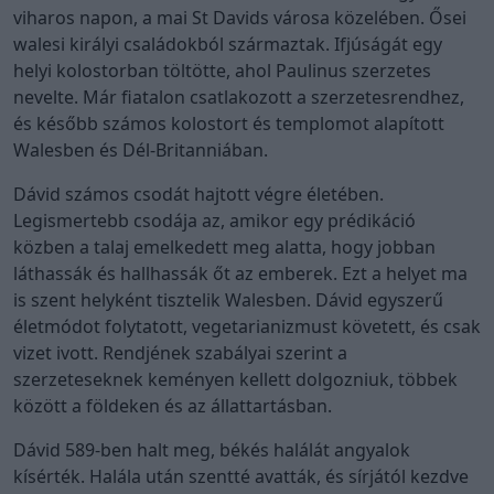
viharos napon, a mai St Davids városa közelében. Ősei
walesi királyi családokból származtak. Ifjúságát egy
helyi kolostorban töltötte, ahol Paulinus szerzetes
nevelte. Már fiatalon csatlakozott a szerzetesrendhez,
és később számos kolostort és templomot alapított
Walesben és Dél-Britanniában.
Dávid számos csodát hajtott végre életében.
Legismertebb csodája az, amikor egy prédikáció
közben a talaj emelkedett meg alatta, hogy jobban
láthassák és hallhassák őt az emberek. Ezt a helyet ma
is szent helyként tisztelik Walesben. Dávid egyszerű
életmódot folytatott, vegetarianizmust követett, és csak
vizet ivott. Rendjének szabályai szerint a
szerzeteseknek keményen kellett dolgozniuk, többek
között a földeken és az állattartásban.
Dávid 589-ben halt meg, békés halálát angyalok
kísérték. Halála után szentté avatták, és sírjától kezdve