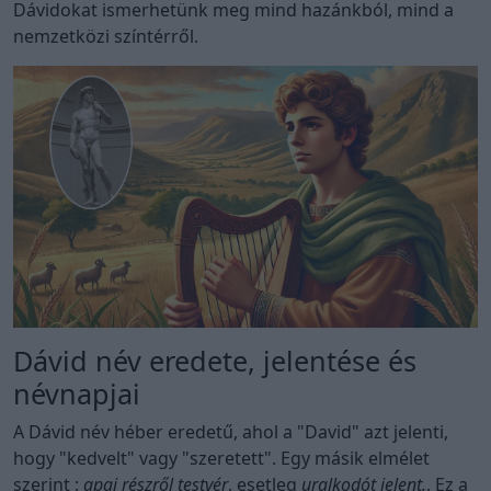
Dávidokat ismerhetünk meg mind hazánkból, mind a
nemzetközi színtérről.
Dávid név eredete, jelentése és
névnapjai
A Dávid név héber eredetű, ahol a "David" azt jelenti,
hogy "kedvelt" vagy "szeretett". Egy másik elmélet
szerint :
apai részről testvér
, esetleg
uralkodót jelent.
, Ez a