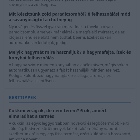
savanyú ízt: a zöldség te...
Mit készítsünk zöld paradicsomból? 8 felhasználási mód
a savanyúságtól a chutney-ig
Nyár végén és ősszel gyakran maradnak a töveken olyan
paradicsomok, amelyek már elérték a megfelelő méretet, de az
időjárás lehűlése előtt nem tudtak beérni. Ezeket sokan
automatikusan kidobják, pedig...
Melyik hagymát mire használjuk? 9 hagymafajta, ízek és
konyhai felhasználás
A hagyma szinte minden konyhában alapélelmiszer, mégis sokan
automatikusan ugyanazt a fajtát használják minden ételhez.
Pedig a különböző hagymafajták íze, állaga, aromája és
felhasználása jelentősen ...
KERTTIPPEK
Cukkini virágzik, de nem terem? 6 ok, amiért
elmaradhat a termés
A cukkini az egyik leggyorsabban növekvő és legbőtermőbb kerti
zöldség. Kedvező körülmények között akár néhány naponta
szedhetünk róla egy-egy friss termést, ezért különösen bosszantó,
amikor a növény...