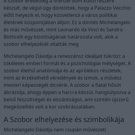
A szobor eredetileg a firenzei dóm külső részére
készült, de végül úgy döntöttek, hogy a Palazzo Vecchio
előtt helyezik el, hogy közvetlenül a város politikai
életének központjában álljon. Ez a döntés Michelangelo
és más művészek, mint Leonardo da Vinci és Sandro
Botticelli egy bizottságának határozata volt, akik a
szobor elhelyezését vitatták meg
Michelangelo Dávidja a reneszánsz ideáljait tükrözi: a
tökéletes emberi formát és a pszichológiai mélységet. A
szobor élethű anatómiája és az aprólékos részletek,
mint az érzékelhető véredények és izmok, a művész
mesteri képességét dicsérik. A szobor a fiatal hősöt
ábrázolja, ahogy éppen a harcra készül, hangsúlyozva a
belső feszültséget és elszántságot, ami szintén újszerű
megközelítés volt a kor szobrászatában.
A Szobor elhelyezése és szimbolikája
Michelangelo Dávidja nem csupán művészeti