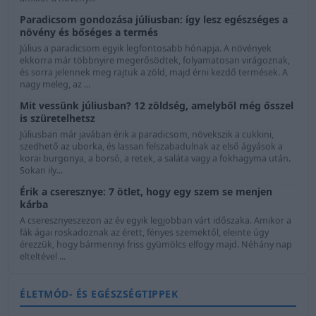
Paradicsom gondozása júliusban: így lesz egészséges a
növény és bőséges a termés
Július a paradicsom egyik legfontosabb hónapja. A növények
ekkorra már többnyire megerősödtek, folyamatosan virágoznak,
és sorra jelennek meg rajtuk a zöld, majd érni kezdő termések. A
nagy meleg, az ...
Mit vessünk júliusban? 12 zöldség, amelyből még ősszel
is szüretelhetsz
Júliusban már javában érik a paradicsom, növekszik a cukkini,
szedhető az uborka, és lassan felszabadulnak az első ágyások a
korai burgonya, a borsó, a retek, a saláta vagy a fokhagyma után.
Sokan ily...
Érik a cseresznye: 7 ötlet, hogy egy szem se menjen
kárba
A cseresznyeszezon az év egyik legjobban várt időszaka. Amikor a
fák ágai roskadoznak az érett, fényes szemektől, eleinte úgy
érezzük, hogy bármennyi friss gyümölcs elfogy majd. Néhány nap
elteltével ...
ÉLETMÓD- ÉS EGÉSZSÉGTIPPEK