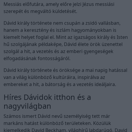
Messiás előfutára, amely előre jelzi Jézus messiási
szerepét és megváltó küldetését.
Dávid király története nem csupán a zsidó vallásban,
hanem a keresztény és iszlám hagyományokban is
kiemelt helyet foglal el. Mint az igazságos király és Isten
hű szolgájának példaképe, Dávid élete örök üzenettel
szolgál a hit, a vezetés és az emberi gyengeségek
elfogadásának fontosságáról.
Dávid király története és öröksége a mai napig hatással
van a világ különböző kultúráira, inspirálva az
embereket a hit, a bátorság és a vezetés ideáljaira.
Híres Dávidok itthon és a
nagyvilágban
Számos ismert Dávid nevű személyiség tett már
markáns hatást különböző területeken. Közülük
kiemelkedik David Beckham, világhírű labdarúgó, David