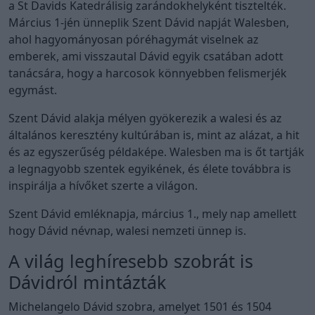
a St Davids Katedrálisig zarándokhelyként tisztelték.
Március 1-jén ünneplik Szent Dávid napját Walesben,
ahol hagyományosan póréhagymát viselnek az
emberek, ami visszautal Dávid egyik csatában adott
tanácsára, hogy a harcosok könnyebben felismerjék
egymást.
Szent Dávid alakja mélyen gyökerezik a walesi és az
általános keresztény kultúrában is, mint az alázat, a hit
és az egyszerűség példaképe. Walesben ma is őt tartják
a legnagyobb szentek egyikének, és élete továbbra is
inspirálja a hívőket szerte a világon.
Szent Dávid emléknapja, március 1., mely nap amellett
hogy Dávid névnap, walesi nemzeti ünnep is.
A világ leghíresebb szobrát is
Dávidról mintázták
Michelangelo Dávid szobra, amelyet 1501 és 1504