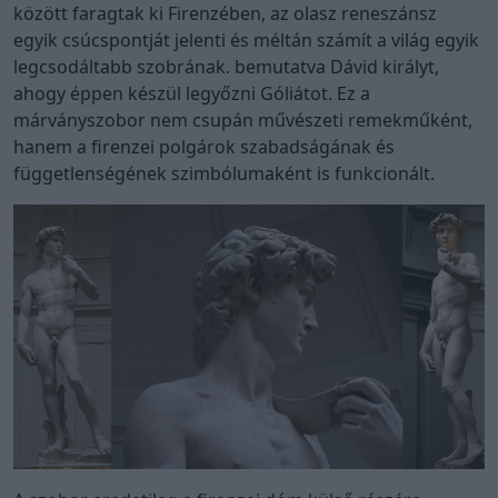
között faragtak ki Firenzében, az olasz reneszánsz
egyik csúcspontját jelenti és méltán számít a világ egyik
legcsodáltabb szobrának. bemutatva Dávid királyt,
ahogy éppen készül legyőzni Góliátot. Ez a
márványszobor nem csupán művészeti remekműként,
hanem a firenzei polgárok szabadságának és
függetlenségének szimbólumaként is funkcionált.