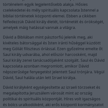
történelem egyik legjelentősebb alakja. Hősies
cselekedetei és mély spirituális kapcsolata Istennel a
bibliai történetek központi elemei. Ebben a cikkben
felfedezzük Dávid király életét, történetét és örökségét,
amelyek máig hatással vannak a világra.
Dávid a Bibliában mint pásztorfiú jelenik meg, aki
kivételes bátorsággal és Isten iránti hűséggel küzdött
meg Góliát filiszteus óriással. Ezen győzelme emelte őt
Saul király udvarába, ahol először harcosként, majd
Saul király zenei tanácsadójaként szolgált. Saul és Dávid
kapcsolata azonban megromlott, amikor Dávid
népszerűsége fenyegetést jelentett Saul trónjára. Végül
Dávid, Saul halála után lett Izrael királya.
Dávid királyként egységesítette az izraeli törzseket és
megalapította Jeruzsálem városát mint az ország
politikai és spirituális központját. Híres volt igazságos
és bölcs uralkodóként, aki erős központi kormányzatot