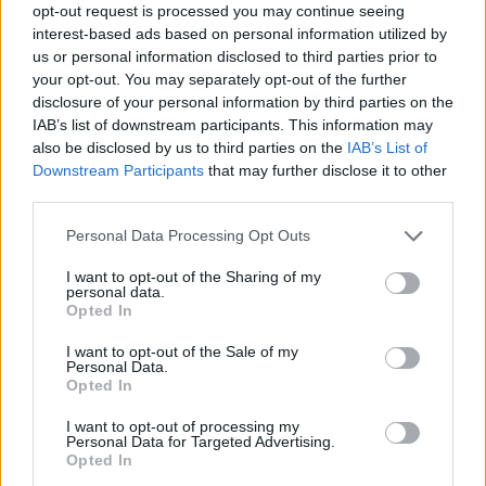
opt-out request is processed you may continue seeing
Fungus Dries Up And Falls Off After The
interest-based ads based on personal information utilized by
First Use
us or personal information disclosed to third parties prior to
your opt-out. You may separately opt-out of the further
disclosure of your personal information by third parties on the
IAB’s list of downstream participants. This information may
also be disclosed by us to third parties on the
IAB’s List of
Downstream Participants
that may further disclose it to other
third parties.
Please note that this website/app uses one or more Google
Personal Data Processing Opt Outs
services and may gather and store information including but
not limited to your visit or usage behaviour. You may click to
I want to opt-out of the Sharing of my
personal data.
grant or deny consent to Google and its third-party tags to
Opted In
use your data for below specified purposes in below Google
consent section.
I want to opt-out of the Sale of my
Personal Data.
Opted In
I want to opt-out of processing my
Personal Data for Targeted Advertising.
Opted In
This Simple Trick Removes All Parasites
From Your Body!