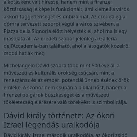
alkotásként vált híressé, hanem mint a firenzei
köztársaság jelképe is funkcionált, ami kiemeli a város
akkori függetlenségét és önbizalmát. Az eredetileg a
dómra tervezett szobrot végül a város szívében, a
Piazza della Signoria előtt helyezték el, ahol ma is egy
másolata áll. Az eredeti szobor jelenleg a Galleria
dell’Accademia-ban található, ahol a látogatók közelről
csodálhatják meg
Michelangelo Dávid szobra több mint 500 éve áll a
művészeti és kulturális örökség csúcsán, mint a
reneszánsz és az emberi potenciál ünneplésének örök
emléke. A szobor nem csupán a bibliai hőst, hanem a
firenzei polgárok büszkeségét és a művészeti
tökéletesség elérésére való törekvést is szimbolizálja.
Dávid király története: Az ókori
Izrael legendás uralkodója
Dávid király, Izrael második uralkodója, az ókori zsidó