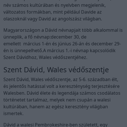
név számos kultúrában és nyelvben megjelenik,
változatos formákban, mint például Davide az
olaszoknál vagy David az angolszász világban.
Magyarországon a Dávid névnapjait több alkalommal is
ünneplik, a fő névnap:december 30, de
emellett március 1-én és június 26-án és december 29-
én is ünnepelhető.A március 1.-i névnap kapcsolódik
Szent Dávidhoz, Wales védőszentjéhez.
Szent Dávid, Wales védőszentje
Szent Dávid, Wales védőszentje, az 5-6. században élt,
és jelentős hatással volt a kereszténység terjesztésére
Walesben. Dávid élete és legendája számos csodálatos
történetet tartalmaz, melyek nem csupán a walesi
kultúrában, hanem az egész keresztény világban
ismertek.
Dávid a walesi Pembrokeshire-ben született, egy