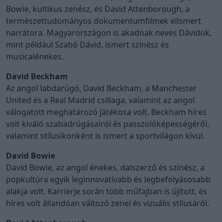
Bowie, kultikus zenész, és David Attenborough, a
természettudományos dokumentumfilmek elismert
narrátora. Magyarországon is akadnak neves Dávidok,
mint például Szabó Dávid, ismert színész és
musicalénekes.
David Beckham
Az angol labdarúgó, David Beckham, a Manchester
United és a Real Madrid csillaga, valamint az angol
válogatott meghatározó játékosa volt. Beckham híres
volt kiváló szabadrúgásairól és passzolóképességéről,
valamint stílusikonként is ismert a sportvilágon kívül.
David Bowie
David Bowie, az angol énekes, dalszerző és színész, a
popkultúra egyik leginnovatívabb és legbefolyásosabb
alakja volt. Karrierje során több műfajban is újított, és
híres volt állandóan változó zenei és vizuális stílusáról.