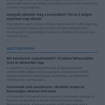
tapasztalta már, hogy néhány másodperc aprítás után csípni kezd
a szeme, majd megindu...
Hangyák jelentek meg a konyhában? Ezt az 5 dolgot
szüntesd meg először
Elég egyetlen apró morzsa, néhány csepp kiömlött üdítő vagy egy
rosszul záródó mézesüveg, és rövid idő alatt megjelenhet a
konyhapulton egy szabályos hangyasor. Ilyenkor sokan azonnal
rovarirtó spray ...
GASZTROTIPPEK
Mit készítsünk császárhúsból? 10 ízletes felhasználási
mód és elkészítési tipp
A császárhús az egyik legszaftosabb és legsokoldalúbb
sertéshúsféle. Megsüthetjük egészben, készíthetünk belőle
ropogós falatokat, grillezhetjük, párolhatjuk, de levesekhez,
főzelékekhez, szendvicsekh...
Fermentált zöld paradicsom: részletes recept és
biztonságos eltevési útmutató
A fermentált zöld paradicsom roppanós, kellemesen savanyú és
fűszeres módja lehet az ősszel éretlenül maradt termés
felhasználásának. A tejsavas erjedés során nem ecet adja a