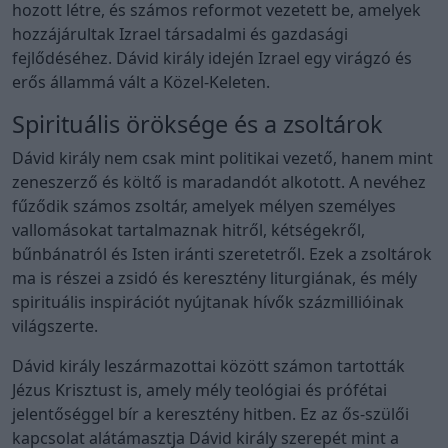
hozott létre, és számos reformot vezetett be, amelyek
hozzájárultak Izrael társadalmi és gazdasági
fejlődéséhez. Dávid király idején Izrael egy virágzó és
erős állammá vált a Közel-Keleten.
Spirituális öröksége és a zsoltárok
Dávid király nem csak mint politikai vezető, hanem mint
zeneszerző és költő is maradandót alkotott. A nevéhez
fűződik számos zsoltár, amelyek mélyen személyes
vallomásokat tartalmaznak hitről, kétségekről,
bűnbánatról és Isten iránti szeretetről. Ezek a zsoltárok
ma is részei a zsidó és keresztény liturgiának, és mély
spirituális inspirációt nyújtanak hívők százmillióinak
világszerte.
Dávid király leszármazottai között számon tartották
Jézus Krisztust is, amely mély teológiai és prófétai
jelentőséggel bír a keresztény hitben. Ez az ős-szülői
kapcsolat alátámasztja Dávid király szerepét mint a