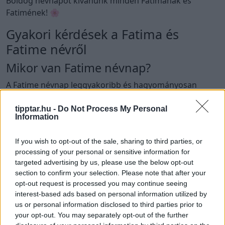
Boldog névnapot kívánunk minden Fatimának és
Fatimének! 🌸
Gyakori kérdések a Fatima és
Fatime névről
Mikor van Fatime névnap?
A Fatime névnap leggyakoribb és hagyományosan
használt dátuma
június 5.
tipptar.hu -
Do Not Process My Personal
Mikor van Fatima névnap?
Information
A Fatima névnap leggyakrabban június 5-én
If you wish to opt-out of the sale, sharing to third parties, or
ünnepelhető. Egyes kibővített névnaptárakban május
processing of your personal or sensitive information for
13., június 4. és október 13. is szerepelhet.
targeted advertising by us, please use the below opt-out
section to confirm your selection. Please note that after your
Mi a Fatima név jelentése?
opt-out request is processed you may continue seeing
interest-based ads based on personal information utilized by
A Fatima arab eredetű női név. Leggyakrabban
us or personal information disclosed to third parties prior to
megadott jelentése:
„csecsemőjét elválasztó”
.
your opt-out. You may separately opt-out of the further