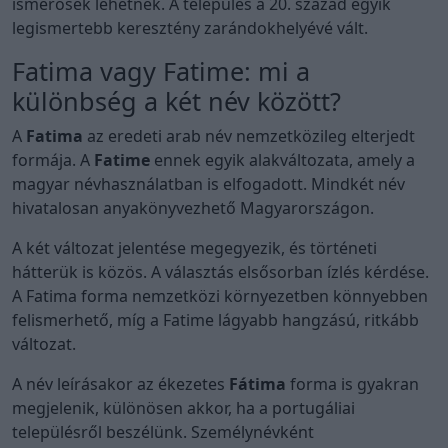
ismerősek lehetnek. A település a 20. század egyik
legismertebb keresztény zarándokhelyévé vált.
Fatima vagy Fatime: mi a
különbség a két név között?
A
Fatima
az eredeti arab név nemzetközileg elterjedt
formája. A
Fatime
ennek egyik alakváltozata, amely a
magyar névhasználatban is elfogadott. Mindkét név
hivatalosan anyakönyvezhető Magyarországon.
A két változat jelentése megegyezik, és történeti
hátterük is közös. A választás elsősorban ízlés kérdése.
A Fatima forma nemzetközi környezetben könnyebben
felismerhető, míg a Fatime lágyabb hangzású, ritkább
változat.
A név leírásakor az ékezetes
Fátima
forma is gyakran
megjelenik, különösen akkor, ha a portugáliai
településről beszélünk. Személynévként