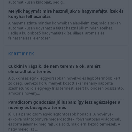
automatikusan kidobják, pedig...
Melyik hagymát mire használjuk? 9 hagymafajta, ízek és
konyhai felhasználás
A hagyma szinte minden konyhában alapélelmiszer, mégis sokan
automatikusan ugyanazt a fajtát használják minden ételhez.
Pedig a különböző hagymafajták íze, állaga, aromája és
felhasználása jelentősen ...
KERTTIPPEK
Cukkini virágzik, de nem terem? 6 ok, amiért
elmaradhat a termés
A cukkini az egyik leggyorsabban növekvő és legbőtermőbb kerti
zöldség. Kedvező körülmények között akár néhány naponta
szedhetünk róla egy-egy friss termést, ezért különösen bosszantó,
amikor a növény...
Paradicsom gondozása júliusban: így lesz egészséges a
növény és bőséges a termés
Július a paradicsom egyik legfontosabb hónapja. A növények
ekkorra már többnyire megerősödtek, folyamatosan virágoznak,
és sorra jelennek meg rajtuk a zöld, majd érni kezdő termések. A
nagy meleg, az ...