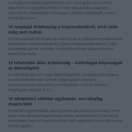
A whisky története jóval többről szól, mint gabonáról, vízről,
élesztőről és tölgyfahordókról. Több évszázados palackok,
rekordáron elárverezett ritkaságok, politikai felkelések, orvosi
receptek és mé...
10 meglepő érdekesség a kriptovalutákról, amit talán
még nem tudtál
A kriptovalutákról sokaknak elsősorban az árfolyam-emelkedések,
a látványos összeomlások és a gyors meggazdagodásról szóló
történetek jutnak eszükbe. A digitális pénzek világa azonban
ennél jóval érde...
10 hihetetlen állati érdekesség – különleges képességek
az állatvilágból
Az állatvilág tele van olyan képességekkel, amelyek első hallásra
szinte lehetetlennek tűnnek. Egyes állatok képesek
visszanöveszteni elveszített testrészeiket, mások részben
megfagyva vészelik át a t...
10 elképesztő véletlen egybeesés, ami tényleg
megtörtént
A véletlen egybeesések azért ejtenek ámulatba bennünket, mert
olyan eseményeket kapcsolnak össze, amelyek között látszólag
semmilyen logikus kapcsolat nincs. Két egymástól távol élő ember
szinte ugyan...