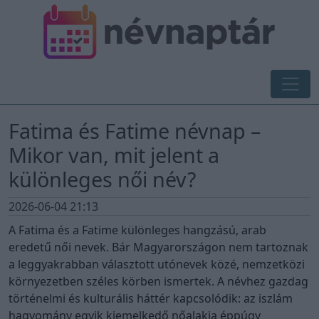
Fatima és Fatime névnap –
Mikor van, mit jelent a
különleges női név?
2026-06-04 21:13
A Fatima és a Fatime különleges hangzású, arab
eredetű női nevek. Bár Magyarországon nem tartoznak
a leggyakrabban választott utónevek közé, nemzetközi
környezetben széles körben ismertek. A névhez gazdag
történelmi és kulturális háttér kapcsolódik: az iszlám
hagyomány egyik kiemelkedő nőalakja éppúgy