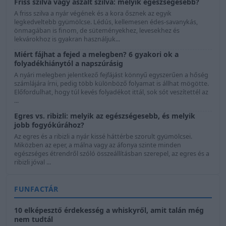
Friss szilva vagy aszalt szilva: melyik egészségesebb?
A friss szilva a nyár végének és a kora ősznek az egyik
legkedveltebb gyümölcse. Lédús, kellemesen édes-savanykás,
önmagában is finom, de süteményekhez, levesekhez és
lekvárokhoz is gyakran használjuk...
Miért fájhat a fejed a melegben? 6 gyakori ok a
folyadékhiánytól a napszúrásig
A nyári melegben jelentkező fejfájást könnyű egyszerűen a hőség
számlájára írni, pedig több különböző folyamat is állhat mögötte.
Előfordulhat, hogy túl kevés folyadékot ittál, sok sót veszítettél az
...
Egres vs. ribizli: melyik az egészségesebb, és melyik
jobb fogyókúrához?
Az egres és a ribizli a nyár kissé háttérbe szorult gyümölcsei.
Miközben az eper, a málna vagy az áfonya szinte minden
egészséges étrendről szóló összeállításban szerepel, az egres és a
ribizli jóval ...
FUNFACTÁR
10 elképesztő érdekesség a whiskyről, amit talán még
nem tudtál