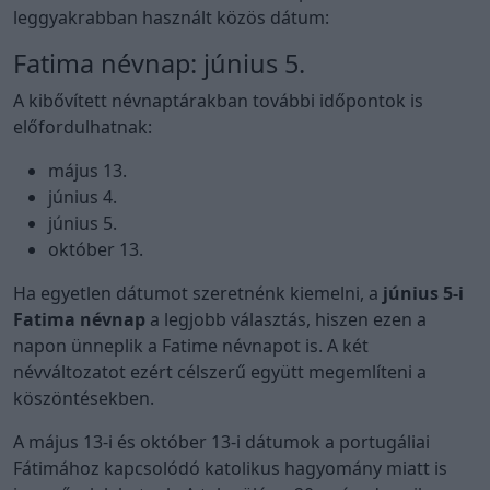
leggyakrabban használt közös dátum:
Fatima névnap: június 5.
A kibővített névnaptárakban további időpontok is
előfordulhatnak:
május 13.
június 4.
június 5.
október 13.
Ha egyetlen dátumot szeretnénk kiemelni, a
június 5-i
Fatima névnap
a legjobb választás, hiszen ezen a
napon ünneplik a Fatime névnapot is. A két
névváltozatot ezért célszerű együtt megemlíteni a
köszöntésekben.
A május 13-i és október 13-i dátumok a portugáliai
Fátimához kapcsolódó katolikus hagyomány miatt is