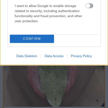
I want to allow Google to enable storage
related to security, including authentication
Fungus Is A Parasite, And It Dies From A
functionality and fraud prevention, and other
Drop Of Plain...
user protection.
CONFIRM
Data Deletion
Data Access
Privacy Policy