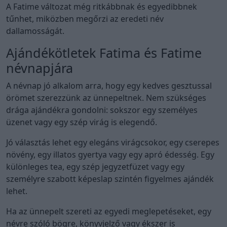
A Fatime változat még ritkábbnak és egyedibbnek
tűnhet, miközben megőrzi az eredeti név
dallamosságát.
Ajándékötletek Fatima és Fatime
névnapjára
A névnap jó alkalom arra, hogy egy kedves gesztussal
örömet szerezzünk az ünnepeltnek. Nem szükséges
drága ajándékra gondolni: sokszor egy személyes
üzenet vagy egy szép virág is elegendő.
Jó választás lehet egy elegáns virágcsokor, egy cserepes
növény, egy illatos gyertya vagy egy apró édesség. Egy
különleges tea, egy szép jegyzetfüzet vagy egy
személyre szabott képeslap szintén figyelmes ajándék
lehet.
Ha az ünnepelt szereti az egyedi meglepetéseket, egy
névre szóló bögre, könyvjelző vagy ékszer is