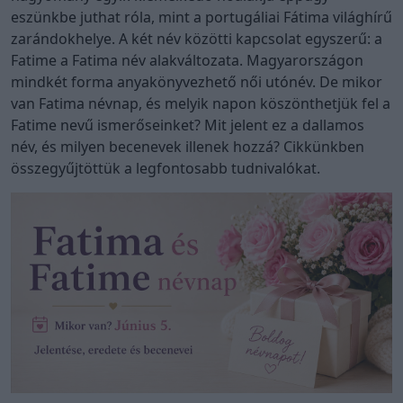
eszünkbe juthat róla, mint a portugáliai Fátima világhírű
zarándokhelye. A két név közötti kapcsolat egyszerű: a
Fatime a Fatima név alakváltozata. Magyarországon
mindkét forma anyakönyvezhető női utónév. De mikor
van Fatima névnap, és melyik napon köszönthetjük fel a
Fatime nevű ismerőseinket? Mit jelent ez a dallamos
név, és milyen becenevek illenek hozzá? Cikkünkben
összegyűjtöttük a legfontosabb tudnivalókat.