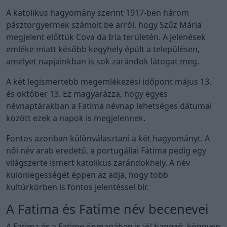
A katolikus hagyomány szerint 1917-ben három
pásztorgyermek számolt be arról, hogy Szűz Mária
megjelent előttük Cova da Iria területén. A jelenések
emléke miatt később kegyhely épült a településen,
amelyet napjainkban is sok zarándok látogat meg.
A két legismertebb megemlékezési időpont május 13.
és október 13. Ez magyarázza, hogy egyes
névnaptárakban a Fatima névnap lehetséges dátumai
között ezek a napok is megjelennek.
Fontos azonban különválasztani a két hagyományt. A
női név arab eredetű, a portugáliai Fátima pedig egy
világszerte ismert katolikus zarándokhely. A név
különlegességét éppen az adja, hogy több
kultúrkörben is fontos jelentéssel bír.
A Fatima és Fatime név becenevei
A Fatima és a Fatime önmagában is jól hangzó, könnyen