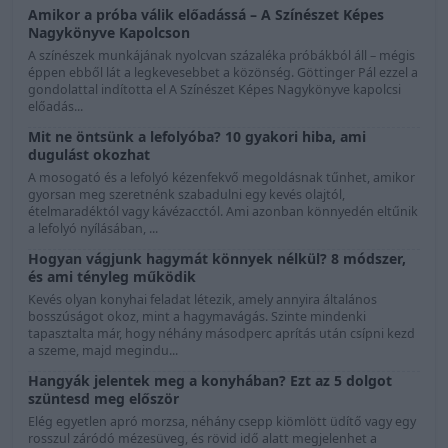
Amikor a próba válik előadássá – A Színészet Képes
Nagykönyve Kapolcson
A színészek munkájának nyolcvan százaléka próbákból áll – mégis
éppen ebből lát a legkevesebbet a közönség. Göttinger Pál ezzel a
gondolattal indította el A Színészet Képes Nagykönyve kapolcsi
előadás...
Mit ne öntsünk a lefolyóba? 10 gyakori hiba, ami
dugulást okozhat
A mosogató és a lefolyó kézenfekvő megoldásnak tűnhet, amikor
gyorsan meg szeretnénk szabadulni egy kevés olajtól,
ételmaradéktól vagy kávézacctól. Ami azonban könnyedén eltűnik
a lefolyó nyílásában, ...
Hogyan vágjunk hagymát könnyek nélkül? 8 módszer,
és ami tényleg működik
Kevés olyan konyhai feladat létezik, amely annyira általános
bosszúságot okoz, mint a hagymavágás. Szinte mindenki
tapasztalta már, hogy néhány másodperc aprítás után csípni kezd
a szeme, majd megindu...
Hangyák jelentek meg a konyhában? Ezt az 5 dolgot
szüntesd meg először
Elég egyetlen apró morzsa, néhány csepp kiömlött üdítő vagy egy
rosszul záródó mézesüveg, és rövid idő alatt megjelenhet a