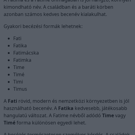
kimondható név. A családban és a baráti körben
azonban számos kedves becenév kialakulhat.
Gyakori becézési formák lehetnek:
Fati
Fatika
Fatimácska
Fatimka
Time
Timé
Timi
Timus
A
Fati
rövid, modern és nemzetközi környezetben is jól
használható becenév. A
Fatika
kedvesebb, játékosabb
hangulatú változat. A Fatime névből adódó
Time
vagy
Timé
forma különösen egyedi lehet.
A becézés természetesen személyes kérdés. A családok