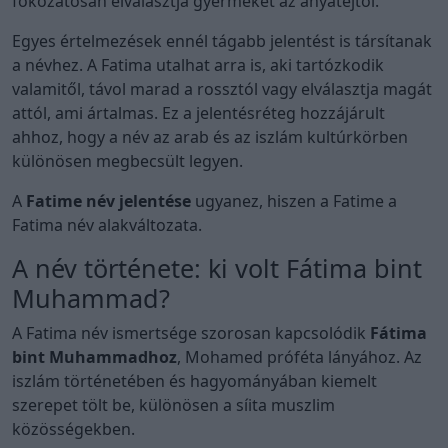
fokozatosan elválasztja gyermekét az anyatejtől.
Egyes értelmezések ennél tágabb jelentést is társítanak
a névhez. A Fatima utalhat arra is, aki tartózkodik
valamitől, távol marad a rossztól vagy elválasztja magát
attól, ami ártalmas. Ez a jelentésréteg hozzájárult
ahhoz, hogy a név az arab és az iszlám kultúrkörben
különösen megbecsült legyen.
A
Fatime név jelentése
ugyanez, hiszen a Fatime a
Fatima név alakváltozata.
A név története: ki volt Fátima bint
Muhammad?
A Fatima név ismertsége szorosan kapcsolódik
Fátima
bint Muhammadhoz
, Mohamed próféta lányához. Az
iszlám történetében és hagyományában kiemelt
szerepet tölt be, különösen a síita muszlim
közösségekben.