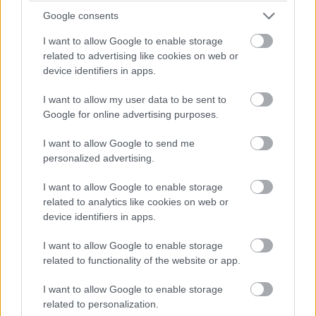
kapcsolódik az iszlám történetének egyik jelentős
Google consents
nőalakjához és a portugáliai Fátima híres
I want to allow Google to enable storage
zarándokhelyéhez. Ritkasága, nemzetközi ismertsége
related to advertising like cookies on web or
és különleges hangulata miatt azok számára is érdekes
device identifiers in apps.
választás lehet, akik karakteres, mégis könnyen
viselhető női nevet keresnek.
I want to allow my user data to be sent to
Google for online advertising purposes.
I want to allow Google to send me
personalized advertising.
I want to allow Google to enable storage
related to analytics like cookies on web or
device identifiers in apps.
I want to allow Google to enable storage
related to functionality of the website or app.
I want to allow Google to enable storage
related to personalization.