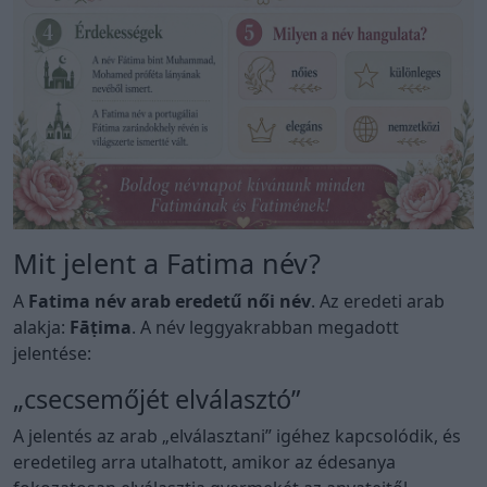
Mit jelent a Fatima név?
A
Fatima név arab eredetű női név
. Az eredeti arab
alakja:
Fāṭima
. A név leggyakrabban megadott
jelentése:
„csecsemőjét elválasztó”
A jelentés az arab „elválasztani” igéhez kapcsolódik, és
eredetileg arra utalhatott, amikor az édesanya