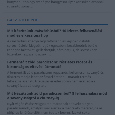
konyhapulton egy szabályos hangyasor. Ilyenkor sokan azonnal
rovarirtó spray ...
GASZTROTIPPEK
Mit készítsünk császárhúsból? 10 ízletes felhasználási
mód és elkészítési tipp
A császárhús az egyik legszaftosabb és legsokoldalúbb
sertéshúsféle. Megsüthetjük egészben, készíthetünk belőle
ropogós falatokat, grillezhetjük, párolhatjuk, de levesekhez,
főzelékekhez, szendvicsekh...
Fermentált zöld paradicsom: részletes recept és
biztonságos eltevési útmutató
A fermentált zöld paradicsom roppanós, kellemesen savanyú és
fűszeres módja lehet az ősszel éretlenül maradt termés
felhasználásának. A tejsavas erjedés során nem ecet adja a
savanyú ízt: a zöldség te...
Mit készítsünk zöld paradicsomból? 8 felhasználási mód
a savanyúságtól a chutney-ig
Nyár végén és ősszel gyakran maradnak a töveken olyan
paradicsomok, amelyek már elérték a megfelelő méretet, de az
időjárás lehűlése előtt nem tudtak beérni. Ezeket sokan