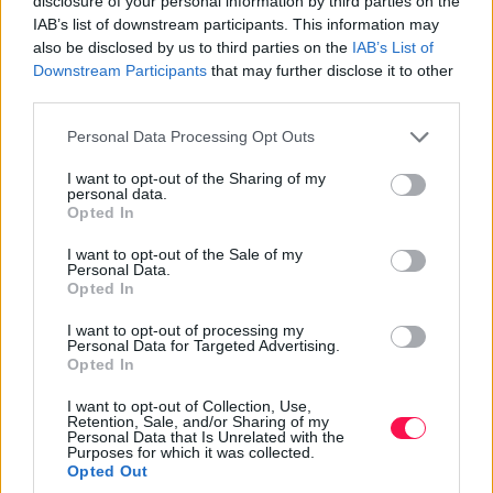
disclosure of your personal information by third parties on the
Mi a különbség a Fatima és a Fatime
IAB’s list of downstream participants. This information may
név között?
also be disclosed by us to third parties on the
IAB’s List of
Downstream Participants
that may further disclose it to other
A Fatime a Fatima név alakváltozata. A két név eredete
third parties.
és jelentése azonos.
Please note that this website/app uses one or more Google
Personal Data Processing Opt Outs
Anyakönyvezhető a Fatima és a Fatime
services and may gather and store information including but
név Magyarországon?
not limited to your visit or usage behaviour. You may click to
I want to opt-out of the Sharing of my
personal data.
grant or deny consent to Google and its third-party tags to
Opted In
Igen. Magyarországon mind a Fatima, mind a Fatime
use your data for below specified purposes in below Google
hivatalosan adható női utónév.
consent section.
I want to opt-out of the Sale of my
Personal Data.
Összegzés
Opted In
I want to opt-out of processing my
A
Fatima és a Fatime névnap
legfontosabb dátuma
Personal Data for Targeted Advertising.
június 5.
A Fatime a Fatima arab eredetű női név
Opted In
alakváltozata, jelentésük pedig leggyakrabban:
I want to opt-out of Collection, Use,
„csecsemőjét elválasztó”.
Retention, Sale, and/or Sharing of my
Personal Data that Is Unrelated with the
Purposes for which it was collected.
A név nemcsak dallamos és elegáns, hanem gazdag
Opted Out
kulturális háttérrel is rendelkezik. Egyszerre