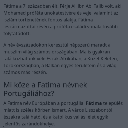
Fátima a 7. században élt. Férje Ali ibn Abi Talib volt, aki
Mohamed próféta unokatestvére és veje, valamint az
iszlám történetének fontos alakja. Fátima
leszármazottai révén a próféta családi vonala tovább
folytatódott.
A név évszázadokon keresztül népszerű maradt a
muszlim világ számos országában. Ma is gyakran
találkozhatunk vele Észak-Afrikában, a Közel-Keleten,
Törökországban, a Balkán egyes területein és a világ
számos más részén.
Mi köze a Fatima névnek
Portugáliához?
A Fatima név Európában a portugáliai
Fátima
település
miatt is széles körben ismert. A város Lisszabontól
északra található, és a katolikus vallási élet egyik
jelentős zarándokhelye.