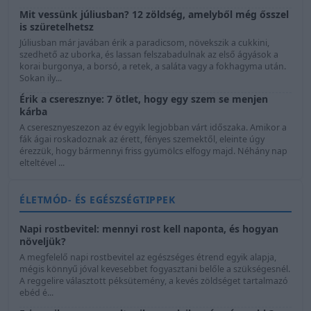
Mit vessünk júliusban? 12 zöldség, amelyből még ősszel
is szüretelhetsz
Júliusban már javában érik a paradicsom, növekszik a cukkini,
szedhető az uborka, és lassan felszabadulnak az első ágyások a
korai burgonya, a borsó, a retek, a saláta vagy a fokhagyma után.
Sokan ily...
Érik a cseresznye: 7 ötlet, hogy egy szem se menjen
kárba
A cseresznyeszezon az év egyik legjobban várt időszaka. Amikor a
fák ágai roskadoznak az érett, fényes szemektől, eleinte úgy
érezzük, hogy bármennyi friss gyümölcs elfogy majd. Néhány nap
elteltével ...
ÉLETMÓD- ÉS EGÉSZSÉGTIPPEK
Napi rostbevitel: mennyi rost kell naponta, és hogyan
növeljük?
A megfelelő napi rostbevitel az egészséges étrend egyik alapja,
mégis könnyű jóval kevesebbet fogyasztani belőle a szükségesnél.
A reggelire választott péksütemény, a kevés zöldséget tartalmazó
ebéd é...