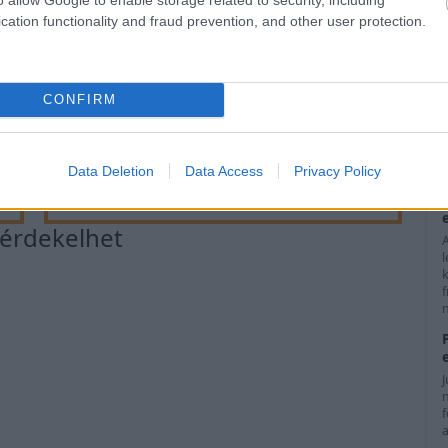
cation functionality and fraud prevention, and other user protection.
h
CONFIRM
j
Data Deletion
Data Access
Privacy Policy
5 Parasite-Causing Foods You Should
Stop Eating Right Now
s érdekelhet
f
n
a