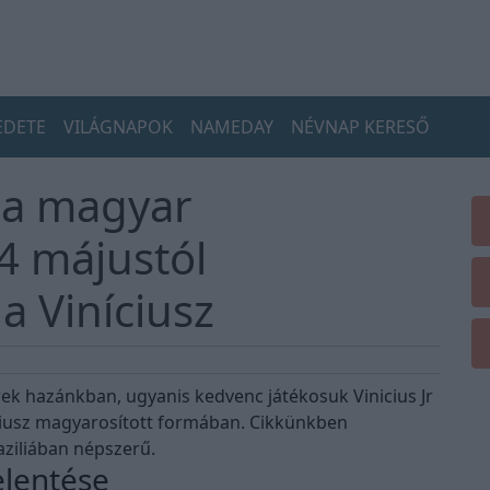
EDETE
VILÁGNAPOK
NAMEDAY
NÉVNAP KERESŐ
 a magyar
4 májustól
 Viníciusz
ek hazánkban, ugyanis kedvenc játékosuk Vinicius Jr
ciusz magyarosított formában. Cikkünkben
aziliában népszerű.
elentése