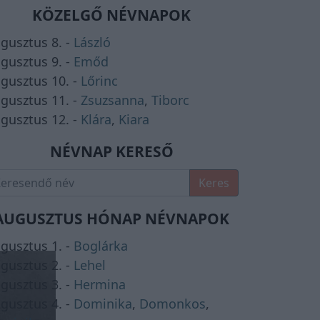
KÖZELGŐ NÉVNAPOK
gusztus 8. -
László
gusztus 9. -
Emőd
gusztus 10. -
Lőrinc
gusztus 11. -
Zsuzsanna
,
Tiborc
gusztus 12. -
Klára
,
Kiara
NÉVNAP KERESŐ
Keres
AUGUSZTUS HÓNAP NÉVNAPOK
gusztus 1. -
Boglárka
gusztus 2. -
Lehel
gusztus 3. -
Hermina
gusztus 4. -
Dominika
,
Domonkos
,