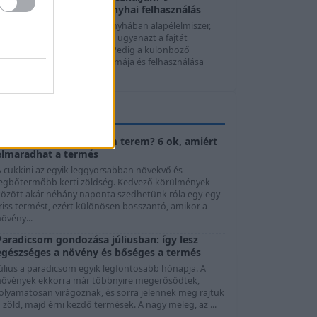
hagymafajta, ízek és konyhai felhasználás
A hagyma szinte minden konyhában alapélelmiszer,
mégis sokan automatikusan ugyanazt a fajtát
használják minden ételhez. Pedig a különböző
agymafajták íze, állaga, aromája és felhasználása
elentősen ...
KERTTIPPEK
Cukkini virágzik, de nem terem? 6 ok, amiért
elmaradhat a termés
A cukkini az egyik leggyorsabban növekvő és
legbőtermőbb kerti zöldség. Kedvező körülmények
között akár néhány naponta szedhetünk róla egy-egy
riss termést, ezért különösen bosszantó, amikor a
övény...
Paradicsom gondozása júliusban: így lesz
egészséges a növény és bőséges a termés
Július a paradicsom egyik legfontosabb hónapja. A
növények ekkorra már többnyire megerősödtek,
folyamatosan virágoznak, és sorra jelennek meg rajtuk
 zöld, majd érni kezdő termések. A nagy meleg, az ...