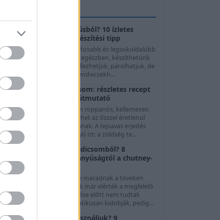
GASZTROTIPPEK
Mit készítsünk császárhúsból? 10 ízletes
felhasználási mód és elkészítési tipp
A császárhús az egyik legszaftosabb és legsokoldalúbb
sertéshúsféle. Megsüthetjük egészben, készíthetünk
előle ropogós falatokat, grillezhetjük, párolhatjuk, de
evesekhez, főzelékekhez, szendvicsekh...
Fermentált zöld paradicsom: részletes recept
és biztonságos eltevési útmutató
A fermentált zöld paradicsom roppanós, kellemesen
avanyú és fűszeres módja lehet az ősszel éretlenül
maradt termés felhasználásának. A tejsavas erjedés
orán nem ecet adja a savanyú ízt: a zöldség te...
Mit készítsünk zöld paradicsomból? 8
felhasználási mód a savanyúságtól a chutney-
ig
Nyár végén és ősszel gyakran maradnak a töveken
olyan paradicsomok, amelyek már elérték a megfelelő
éretet, de az időjárás lehűlése előtt nem tudtak
beérni. Ezeket sokan automatikusan kidobják, pedig...
Melyik hagymát mire használjuk? 9