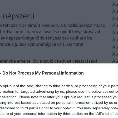
Au
Au
te népszerű
Au
Au
 tett szert az elmúlt években. A Brazíliából származó
 bír. Dallamos hangzásával és egyedi helyesírásával
Au
 A név népszerűsége több tényezőnek tudható be.
Au
Vinicius Junior szinonimájává vált, aki fiatal
Au
Au
Au
ldafénybe emelte, így a szülők kedvelt választásává
rűen csak tisztelegni szeretnének a brazil
Au
 -
Do Not Process My Personal Information
ális és egzotikus nevek felkarolásának globális trendje
Au
ikalitása és erős, mégis gyengéd hangzása egyének
különböző részein növekvő népszerűségéhez.
to opt-out of the sale, sharing to third parties, or processing of your per
formation for targeted advertising by us, please use the below opt-out s
Nyelvtudományi Kutatóközpont havonta frissíti az
r selection. Please note that after your opt-out request is processed y
eing interest-based ads based on personal information utilized by us or
si frissítéskor a
Viníciusz rákerült a listára 6 másik
disclosed to third parties prior to your opt-out. You may separately opt-
érelmező a Real Madrid sztárja miatt szeretné
losure of your personal information by third parties on the IAB’s list of
azil énekes ihlette a kérelmét. Mindenesetre most
á