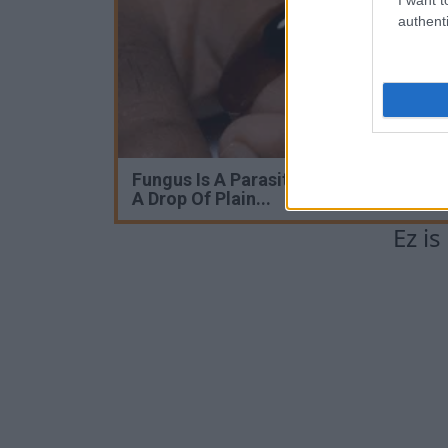
authenti
Fungus Is A Parasite, And It Dies From
A Drop Of Plain...
Ez i