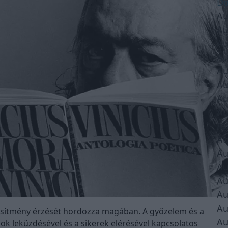
Do
Au
Au
Au
Au
Au
Au
Au
Au
Au
Au
Au
Au
Au
Au
Au
eljesítmény érzését hordozza magában. A győzelem és a
Au
sok leküzdésével és a sikerek elérésével kapcsolatos