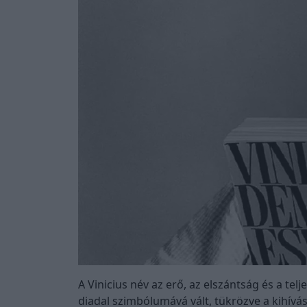
A Vinicius név az erő, az elszántság és a t
diadal szimbólumává vált, tükrözve a kihívá