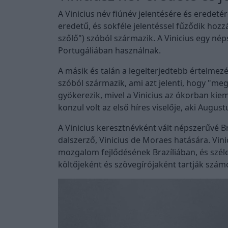
A Vinicius név fiúnév jelentésére és eredetér
eredetű, és sokféle jelentéssel fűződik hozz
szőlő") szóból származik. A Vinicius egy né
Portugáliában használnak.
A másik és talán a legelterjedtebb értelmezé
szóból származik, ami azt jelenti, hogy "meg
gyökerezik, mivel a Vinicius az ókorban kie
konzul volt az első híres viselője, aki August
A Vinicius keresztnévként vált népszerűvé Br
dalszerző, Vinicius de Moraes hatására. Vin
mozgalom fejlődésének Brazíliában, és szél
költőjeként és szövegírójaként tartják szám