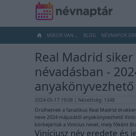
MIKOR VAN ...
BLOG
NÉVNAPOK ER
Real Madrid siker
névadásban - 202
anyakönyvezhető a
2024-05-17 19:08
| Nézettség: 1348
Örülhetnek a fanatikus Real Madrid drukker
neve 2024 májusától anyakönyvezhető Viní
körbejártük a Vinicius nevet, mely főként Br
Viníciusz név eredete és j