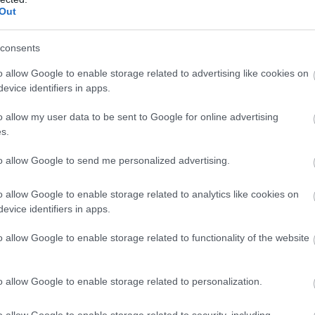
Out
consents
o allow Google to enable storage related to advertising like cookies on
icius de Moraes
, a neves brazil költő, szövegíró és
evice identifiers in apps.
b
ája volt, és olyan ikonikus zenészekkel működött
l
zámos elismert dalt és verset írt pályafutása során,
o allow my user data to be sent to Google for online advertising
 Ipanema"-t.
s.
Jr., egy tehetséges brazil labdarúgó, aki jelenleg a
to allow Google to send me personalized advertising.
s
inicius Jr. fiatalon kezdte profi pályafutását, és
s
égévé vált. Azóta elismerést vívott ki gyorsaságáért,
o allow Google to enable storage related to analytics like cookies on
evice identifiers in apps.
zília egyik legizgalmasabb fiatal labdarúgója lett.
o allow Google to enable storage related to functionality of the website
m
o allow Google to enable storage related to personalization.
o allow Google to enable storage related to security, including