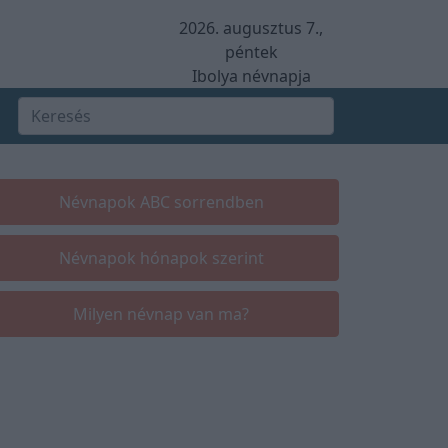
2026. augusztus 7.,
péntek
Ibolya névnapja
Névnapok ABC sorrendben
Névnapok hónapok szerint
Milyen névnap van ma?