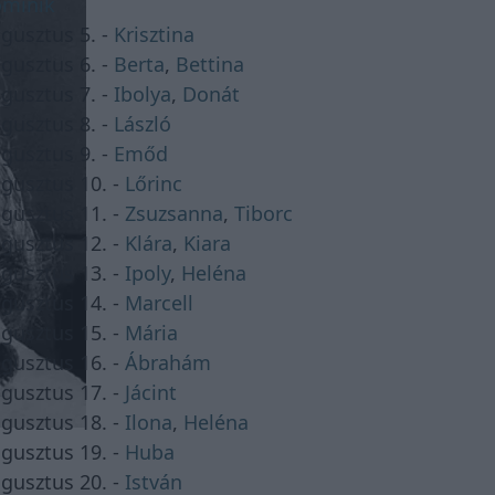
minik
gusztus 5. -
Krisztina
gusztus 6. -
Berta
,
Bettina
gusztus 7. -
Ibolya
,
Donát
gusztus 8. -
László
gusztus 9. -
Emőd
gusztus 10. -
Lőrinc
gusztus 11. -
Zsuzsanna
,
Tiborc
gusztus 12. -
Klára
,
Kiara
gusztus 13. -
Ipoly
,
Heléna
gusztus 14. -
Marcell
gusztus 15. -
Mária
gusztus 16. -
Ábrahám
gusztus 17. -
Jácint
gusztus 18. -
Ilona
,
Heléna
gusztus 19. -
Huba
gusztus 20. -
István