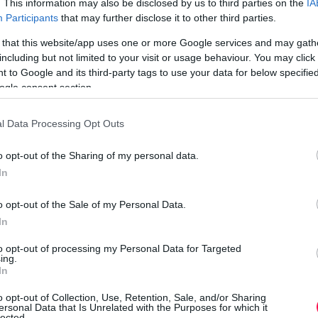
. This information may also be disclosed by us to third parties on the
IA
k
hetik - a nemzetközi trendnek megfelelően
Participants
that may further disclose it to other third parties.
e
 that this website/app uses one or more Google services and may gath
including but not limited to your visit or usage behaviour. You may click 
 to Google and its third-party tags to use your data for below specifi
ogle consent section.
e
a
l Data Processing Opt Outs
o opt-out of the Sharing of my personal data.
K
In
o opt-out of the Sale of my Personal Data.
In
to opt-out of processing my Personal Data for Targeted
ing.
In
h
o opt-out of Collection, Use, Retention, Sale, and/or Sharing
ersonal Data that Is Unrelated with the Purposes for which it
lected.