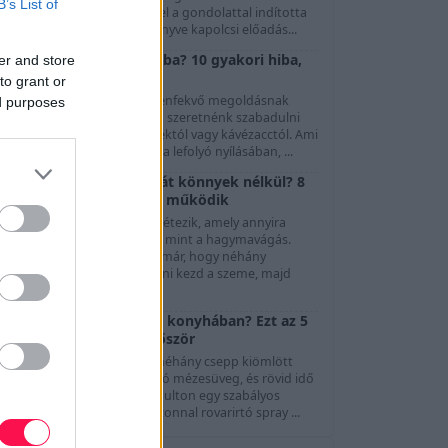
B’s List of
özönség. Göttinger Pál ezzel a gondolattal indította
l A Színészet Képes Nagykönyve kapolcsi előadás...
Mit ne öntsünk a lefolyóba? 10 gyakori hiba,
er and store
ami dugulást okozhat
to grant or
A mosogató és a lefolyó kézenfekvő megoldásnak
ed purposes
tűnhet, amikor gyorsan meg szeretnénk szabadulni
gy kevés olajtól, ételmaradéktól vagy kávézacctól. Ami
zonban könnyedén eltűnik a lefolyó nyílásában, ...
Hogyan vágjunk hagymát könnyek nélkül? 8
módszer, és ami tényleg működik
evés olyan konyhai feladat létezik, amely annyira
általános bosszúságot okoz, mint a hagymavágás.
Szinte mindenki tapasztalta már, hogy néhány
másodperc aprítás után csípni kezd a szeme, majd
megindu...
Hangyák jelentek meg a konyhában? Ezt az 5
dolgot szüntesd meg először
Elég egyetlen apró morzsa, néhány csepp kiömlött
üdítő vagy egy rosszul záródó mézesüveg, és rövid idő
alatt megjelenhet a konyhapulton egy szabályos
angyasor. Ilyenkor sokan azonnal rovarirtó spray ...