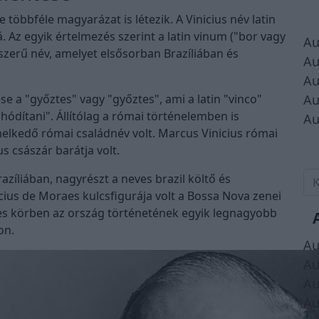
e többféle magyarázat is létezik. A Vinicius név latin
á. Az egyik értelmezés szerint a latin vinum ("bor vagy
Au
pszerű név, amelyet elsősorban Brazíliában és
Au
Au
se a "győztes" vagy "győztes", ami a latin "vinco"
Au
hódítani". Állítólag a római történelemben is
Au
melkedő római családnév volt. Marcus Vinicius római
us császár barátja volt.
azíliában, nagyrészt a neves brazil költő és
icius de Moraes kulcsfigurája volt a Bossa Nova zenei
es körben az ország történetének egyik legnagyobb
on.
Au
Au
Au
Au