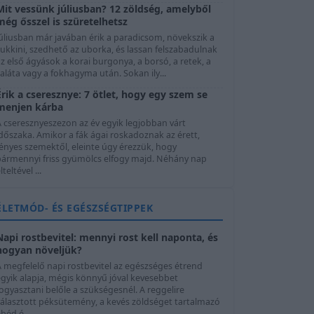
Mit vessünk júliusban? 12 zöldség, amelyből
még ősszel is szüretelhetsz
úliusban már javában érik a paradicsom, növekszik a
ukkini, szedhető az uborka, és lassan felszabadulnak
z első ágyások a korai burgonya, a borsó, a retek, a
aláta vagy a fokhagyma után. Sokan ily...
Érik a cseresznye: 7 ötlet, hogy egy szem se
menjen kárba
A cseresznyeszezon az év egyik legjobban várt
dőszaka. Amikor a fák ágai roskadoznak az érett,
ényes szemektől, eleinte úgy érezzük, hogy
bármennyi friss gyümölcs elfogy majd. Néhány nap
lteltével ...
ÉLETMÓD- ÉS EGÉSZSÉGTIPPEK
Napi rostbevitel: mennyi rost kell naponta, és
hogyan növeljük?
A megfelelő napi rostbevitel az egészséges étrend
egyik alapja, mégis könnyű jóval kevesebbet
ogyasztani belőle a szükségesnél. A reggelire
választott péksütemény, a kevés zöldséget tartalmazó
béd é...