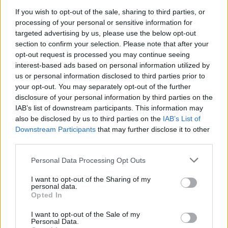
If you wish to opt-out of the sale, sharing to third parties, or
processing of your personal or sensitive information for
targeted advertising by us, please use the below opt-out
section to confirm your selection. Please note that after your
opt-out request is processed you may continue seeing
One Teaspoon And All The Worms In The
interest-based ads based on personal information utilized by
Body Die Instantly
us or personal information disclosed to third parties prior to
your opt-out. You may separately opt-out of the further
disclosure of your personal information by third parties on the
BEATRIX NÉVNAPI KÖSZÖNTŐ
IAB’s list of downstream participants. This information may
also be disclosed by us to third parties on the
IAB’s List of
Downstream Participants
that may further disclose it to other
third parties.
Rövid:
Please note that this website/app uses one or more Google
Personal Data Processing Opt Outs
Boldog névnapot, Beatrix! Kívánok sok örömet, jó
services and may gather and store information including but
egészséget és rengeteg szép pillanatot!
not limited to your visit or usage behaviour. You may click to
I want to opt-out of the Sharing of my
personal data.
grant or deny consent to Google and its third-party tags to
Opted In
use your data for below specified purposes in below Google
consent section.
I want to opt-out of the Sale of my
Personal Data.