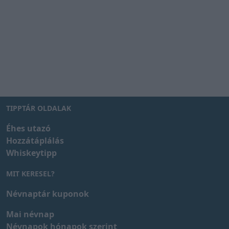
TIPPTÁR OLDALAK
Éhes utazó
Hozzátáplálás
Whiskeytipp
MIT KERESEL?
Névnaptár kuponok
Mai névnap
Névnapok hónapok szerint