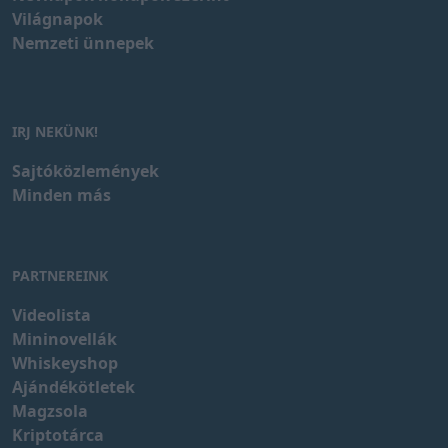
Világnapok
Nemzeti ünnepek
IRJ NEKÜNK!
Sajtóközlemények
Minden más
PARTNEREINK
Videolista
Mininovellák
Whiskeyshop
Ajándékötletek
Magzsola
Kriptotárca