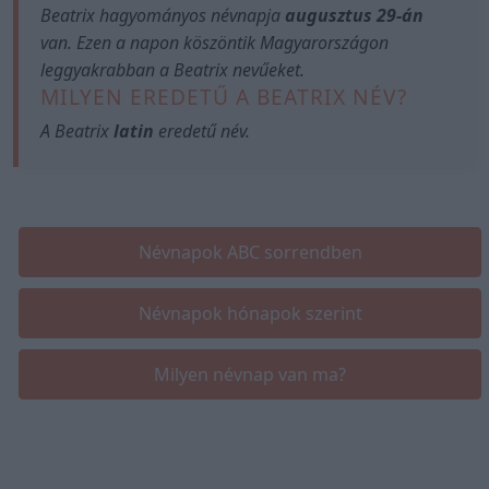
Beatrix hagyományos névnapja
augusztus 29-án
van. Ezen a napon köszöntik Magyarországon
leggyakrabban a Beatrix nevűeket.
MILYEN EREDETŰ A BEATRIX NÉV?
A Beatrix
latin
eredetű név.
Névnapok ABC sorrendben
Névnapok hónapok szerint
Milyen névnap van ma?