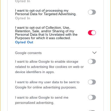
Opted In
Kedves:
Kedves Beatrix! Névnapod alkalmából kívánom,
I want to opt-out of processing my
Personal Data for Targeted Advertising.
hogy szeretet, boldogság és vidámság kísérjen
Opted In
minden napodon. Legyen csodaszép a mai napod!
I want to opt-out of Collection, Use,
Retention, Sale, and/or Sharing of my
Personal Data that Is Unrelated with the
Purposes for which it was collected.
Opted Out
Megható:
Google consents
Drága Beatrix! Köszönöm, hogy vagy nekem.
I want to allow Google to enable storage
Kívánom, hogy mindig olyan sok szeretetet és
related to advertising like cookies on web or
örömet kapj vissza az élettől, amennyit te adsz
device identifiers in apps.
másoknak. Boldog névnapot!
I want to allow my user data to be sent to
Google for online advertising purposes.
I want to allow Google to send me
BEATRIX NÉVNAPI KÉPESLAP
personalized advertising.