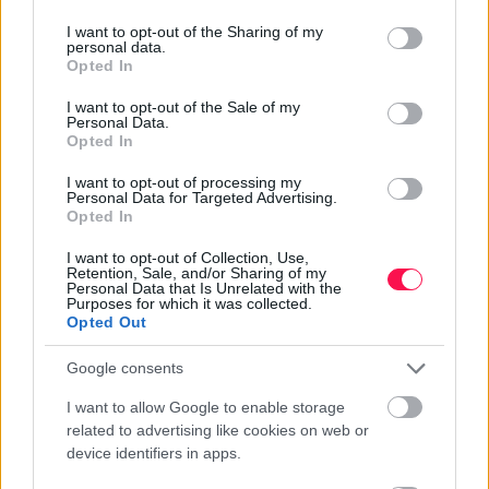
One Teaspoon And All The Worms In The
services and may gather and store information including but
Body Die Instantly
not limited to your visit or usage behaviour. You may click to
I want to opt-out of the Sharing of my
personal data.
grant or deny consent to Google and its third-party tags to
Opted In
use your data for below specified purposes in below Google
CSANÁD NÉVNAPI KÖSZÖNTŐ
consent section.
I want to opt-out of the Sale of my
Personal Data.
Opted In
I want to opt-out of processing my
Rövid:
Personal Data for Targeted Advertising.
Boldog névnapot, Csanád! Kívánok sok örömet, jó
Opted In
egészséget és rengeteg szép pillanatot!
I want to opt-out of Collection, Use,
Retention, Sale, and/or Sharing of my
Personal Data that Is Unrelated with the
Purposes for which it was collected.
Opted Out
Kedves:
Google consents
Kedves Csanád! Névnapod alkalmából kívánom,
I want to allow Google to enable storage
hogy szeretet, boldogság és vidámság kísérjen
related to advertising like cookies on web or
device identifiers in apps.
minden napodon. Legyen csodaszép a mai napod!