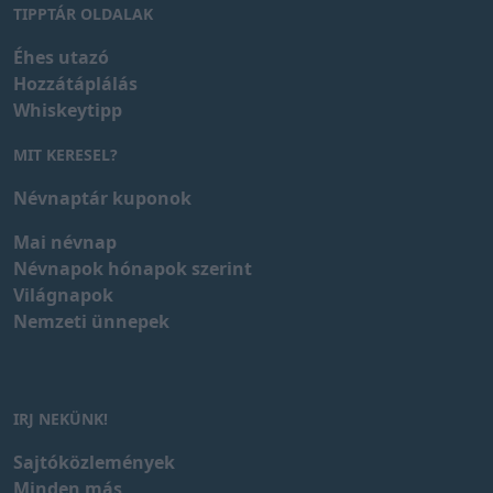
TIPPTÁR OLDALAK
Éhes utazó
Hozzátáplálás
Whiskeytipp
MIT KERESEL?
Névnaptár kuponok
Mai névnap
Névnapok hónapok szerint
Világnapok
Nemzeti ünnepek
IRJ NEKÜNK!
Sajtóközlemények
Minden más