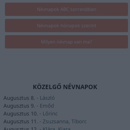
Névnapok ABC sorrendben
Névnapok hónapok szerint
Milyen névnap van ma?
KÖZELGŐ NÉVNAPOK
Augusztus 8. -
László
Augusztus 9. -
Emőd
Augusztus 10. -
Lőrinc
Augusztus 11. -
Zsuzsanna
,
Tiborc
Augusztus 12. -
Klára
,
Kiara