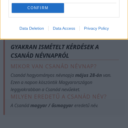
CONFIRM
Data Deletion
Data Access
Privacy Policy
GYAKRAN ISMÉTELT KÉRDÉSEK A
CSANÁD NÉVNAPRÓL
MIKOR VAN CSANÁD NÉVNAP?
Csanád hagyományos névnapja
május 28-án
van.
Ezen a napon köszöntik Magyarországon
leggyakrabban a Csanád nevűeket.
MILYEN EREDETŰ A CSANÁD NÉV?
A Csanád
magyar / ősmagyar
eredetű név.