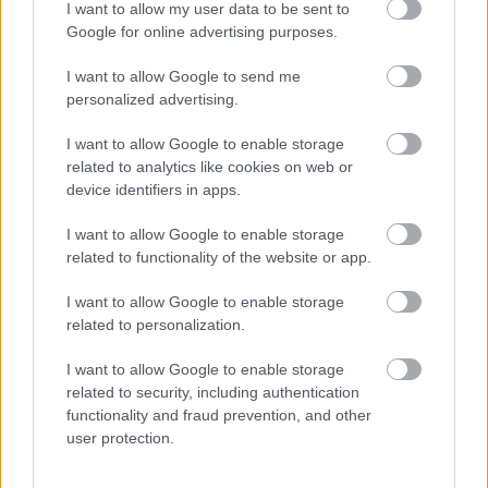
I want to allow my user data to be sent to
Google for online advertising purposes.
I want to allow Google to send me
Megható:
personalized advertising.
Drága Csanád! Köszönöm, hogy vagy nekem.
Kívánom, hogy mindig olyan sok szeretetet és
I want to allow Google to enable storage
related to analytics like cookies on web or
örömet kapj vissza az élettől, amennyit te adsz
device identifiers in apps.
másoknak. Boldog névnapot!
I want to allow Google to enable storage
related to functionality of the website or app.
I want to allow Google to enable storage
Ez is érdekelhet
related to personalization.
I want to allow Google to enable storage
related to security, including authentication
functionality and fraud prevention, and other
user protection.