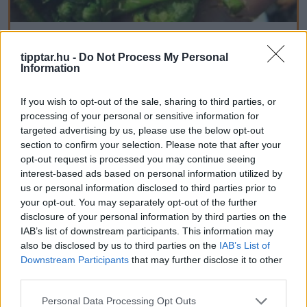
Stop Eating These 3 Foods That Are Known
to Cause Parasites
tipptar.hu -
Do Not Process My Personal
Information
If you wish to opt-out of the sale, sharing to third parties, or
processing of your personal or sensitive information for
targeted advertising by us, please use the below opt-out
section to confirm your selection. Please note that after your
opt-out request is processed you may continue seeing
interest-based ads based on personal information utilized by
us or personal information disclosed to third parties prior to
your opt-out. You may separately opt-out of the further
disclosure of your personal information by third parties on the
IAB’s list of downstream participants. This information may
also be disclosed by us to third parties on the
IAB’s List of
Downstream Participants
that may further disclose it to other
third parties.
Please note that this website/app uses one or more Google
Personal Data Processing Opt Outs