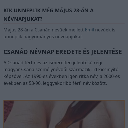
KIK ÜNNEPLIK MÉG MÁJUS 28-ÁN A
NÉVNAPJUKAT?
Május 28-án a Csanád nevűek mellett
Emil
nevűek is
ünneplik hagyományos névnapjukat.
CSANÁD NÉVNAP EREDETE ÉS JELENTÉSE
A Csanád férfinév az ismeretlen jelentésű régi
magyar Csana személynévből származik, -d kicsinyítő
képzővel. Az 1990-es években igen ritka név, a 2000-es
években az 53-90. leggyakoribb férfi név között.