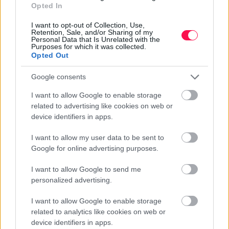
Opted In
I want to opt-out of Collection, Use,
Retention, Sale, and/or Sharing of my
Personal Data that Is Unrelated with the
Purposes for which it was collected.
Opted Out
Google consents
I want to allow Google to enable storage
related to advertising like cookies on web or
device identifiers in apps.
GYAKRAN ISMÉTELT KÉRDÉSEK A
DORINA NÉVNAPRÓL
I want to allow my user data to be sent to
Google for online advertising purposes.
MIKOR VAN DORINA NÉVNAP?
I want to allow Google to send me
Dorina hagyományos névnapja
szeptember 2-án
personalized advertising.
van. Ezen a napon köszöntik Magyarországon
leggyakrabban a Dorina nevűeket.
I want to allow Google to enable storage
MILYEN EREDETŰ A DORINA NÉV?
related to analytics like cookies on web or
device identifiers in apps.
A Dorina
görög
eredetű név.