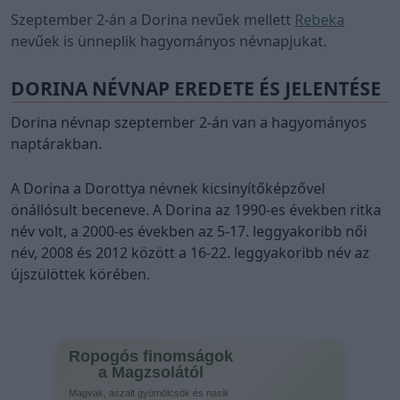
Szeptember 2-án a Dorina nevűek mellett
Rebeka
nevűek is ünneplik hagyományos névnapjukat.
DORINA NÉVNAP EREDETE ÉS JELENTÉSE
Dorina névnap szeptember 2-án van a hagyományos
naptárakban.
A Dorina a Dorottya névnek kicsinyítőképzővel
önállósult beceneve. A Dorina az 1990-es években ritka
név volt, a 2000-es években az 5-17. leggyakoribb női
név, 2008 és 2012 között a 16-22. leggyakoribb név az
újszülöttek körében.
Ropogós finomságok
a Magzsolától
Magvak, aszalt gyümölcsök és nasik