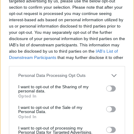
targeted advertising by us, please use the below opt-out
section to confirm your selection. Please note that after your
opt-out request is processed you may continue seeing
interest-based ads based on personal information utilized by
us or personal information disclosed to third parties prior to
your opt-out. You may separately opt-out of the further
disclosure of your personal information by third parties on the
IAB’s list of downstream participants. This information may
also be disclosed by us to third parties on the
IAB’s List of
Downstream Participants
that may further disclose it to other
third parties.
Please note that this website/app uses one or more Google
Personal Data Processing Opt Outs
services and may gather and store information including but
not limited to your visit or usage behaviour. You may click to
I want to opt-out of the Sharing of my
personal data.
Megosztom Facebookon
grant or deny consent to Google and its third-party tags to
Opted In
use your data for below specified purposes in below Google
consent section.
Ez is érdekelhet
I want to opt-out of the Sale of my
Personal Data.
Opted In
I want to opt-out of processing my
Personal Data for Targeted Advertising.