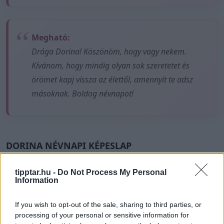
Megható:
Drága Dorina! Köszönöm, hogy vagy nekem.
Kívánom, hogy mindig olyan sok szeretetet és
örömet kapj vissza az élettől, amennyit te adsz
másoknak. Boldog névnapot!
DORINA NÉVNAPI KÉPESLAP
tipptar.hu -
Do Not Process My Personal
Information
If you wish to opt-out of the sale, sharing to third parties, or
processing of your personal or sensitive information for