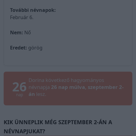
További névnapok:
Február 6.
Nem:
Nő
Eredet:
görög
Dorina következő hagyományos
26
névnapja
26 nap múlva, szeptember 2-
án
lesz.
nap
KIK ÜNNEPLIK MÉG SZEPTEMBER 2-ÁN A
NÉVNAPJUKAT?