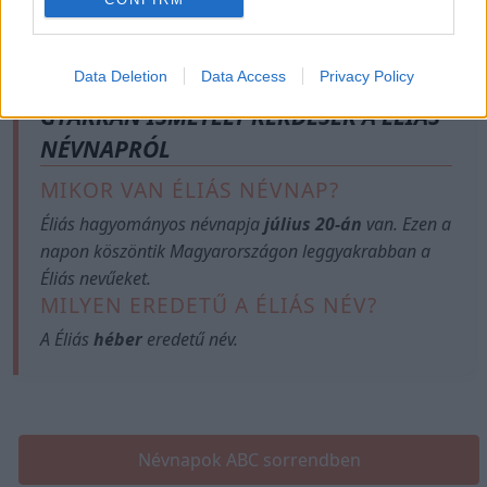
Data Deletion
Data Access
Privacy Policy
GYAKRAN ISMÉTELT KÉRDÉSEK A ÉLIÁS
NÉVNAPRÓL
MIKOR VAN ÉLIÁS NÉVNAP?
Éliás hagyományos névnapja
július 20-án
van. Ezen a
napon köszöntik Magyarországon leggyakrabban a
Éliás nevűeket.
MILYEN EREDETŰ A ÉLIÁS NÉV?
A Éliás
héber
eredetű név.
Névnapok ABC sorrendben