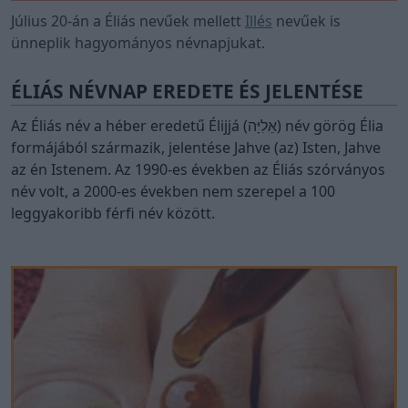
Július 20-án a Éliás nevűek mellett
Illés
nevűek is
ünneplik hagyományos névnapjukat.
ÉLIÁS NÉVNAP EREDETE ÉS JELENTÉSE
Az Éliás név a héber eredetű Élijjá (אֵלִיָּה) név görög Élia
formájából származik, jelentése Jahve (az) Isten, Jahve
az én Istenem. Az 1990-es években az Éliás szórványos
név volt, a 2000-es években nem szerepel a 100
leggyakoribb férfi név között.