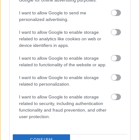
Google for online advertising purposes.
Megható:
I want to allow Google to send me
Drága Éliás! Köszönöm, hogy vagy nekem.
personalized advertising.
Kívánom, hogy mindig olyan sok szeretetet és
örömet kapj vissza az élettől, amennyit te adsz
I want to allow Google to enable storage
related to analytics like cookies on web or
másoknak. Boldog névnapot!
device identifiers in apps.
I want to allow Google to enable storage
related to functionality of the website or app.
Ez is érdekelhet
I want to allow Google to enable storage
related to personalization.
I want to allow Google to enable storage
related to security, including authentication
functionality and fraud prevention, and other
user protection.
CONFIRM