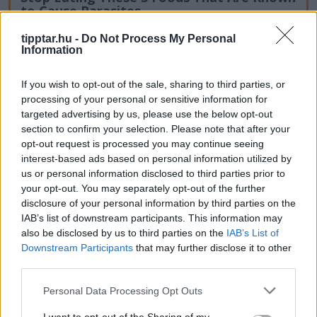
to Cause Parasites
tipptar.hu -
Do Not Process My Personal
Information
If you wish to opt-out of the sale, sharing to third parties, or
processing of your personal or sensitive information for
targeted advertising by us, please use the below opt-out
section to confirm your selection. Please note that after your
opt-out request is processed you may continue seeing
interest-based ads based on personal information utilized by
us or personal information disclosed to third parties prior to
your opt-out. You may separately opt-out of the further
disclosure of your personal information by third parties on the
IAB’s list of downstream participants. This information may
also be disclosed by us to third parties on the
IAB’s List of
Downstream Participants
that may further disclose it to other
third parties.
One Teaspoon And All The Worms In The
Please note that this website/app uses one or more Google
Personal Data Processing Opt Outs
Body Die Instantly
services and may gather and store information including but