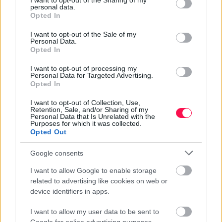
not limited to your visit or usage behaviour. You may click to
I want to opt-out of the Sharing of my
personal data.
grant or deny consent to Google and its third-party tags to
ÉLIÁS NÉVNAPI KÖSZÖNTŐ
Opted In
use your data for below specified purposes in below Google
consent section.
I want to opt-out of the Sale of my
Personal Data.
Opted In
Rövid:
I want to opt-out of processing my
Boldog névnapot, Éliás! Kívánok sok örömet, jó
Personal Data for Targeted Advertising.
egészséget és rengeteg szép pillanatot!
Opted In
I want to opt-out of Collection, Use,
Retention, Sale, and/or Sharing of my
Personal Data that Is Unrelated with the
Purposes for which it was collected.
Opted Out
Kedves:
Kedves Éliás! Névnapod alkalmából kívánom, hogy
Google consents
szeretet, boldogság és vidámság kísérjen minden
I want to allow Google to enable storage
napodon. Legyen csodaszép a mai napod!
related to advertising like cookies on web or
device identifiers in apps.
I want to allow my user data to be sent to