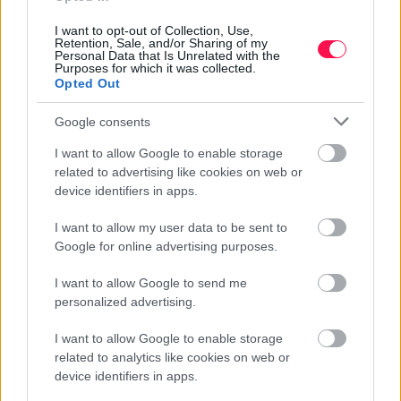
I want to opt-out of Collection, Use,
Megható:
Retention, Sale, and/or Sharing of my
Personal Data that Is Unrelated with the
Drága Ellák! Köszönöm, hogy vagy nekem.
Purposes for which it was collected.
Opted Out
Kívánom, hogy mindig olyan sok szeretetet és
örömet kapj vissza az élettől, amennyit te adsz
Google consents
másoknak. Boldog névnapot!
I want to allow Google to enable storage
related to advertising like cookies on web or
device identifiers in apps.
I want to allow my user data to be sent to
ELLÁK NÉVNAPI KÉPESLAP
Google for online advertising purposes.
I want to allow Google to send me
personalized advertising.
I want to allow Google to enable storage
related to analytics like cookies on web or
device identifiers in apps.