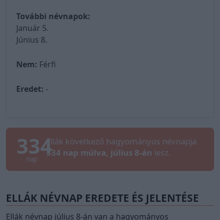
További névnapok:
Január 5.
Június 8.
Nem:
Férfi
Eredet:
-
334
Ellák következő hagyományos névnapja
334 nap múlva, július 8-án
lesz.
nap
ELLÁK NÉVNAP EREDETE ÉS JELENTÉSE
Ellák névnap július 8-án van a hagyományos