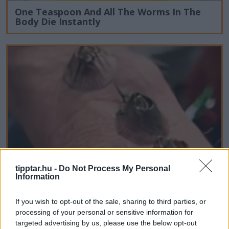
One Teaspoon And All The Worms In The
Body Die Instantly
tipptar.hu -
Do Not Process My Personal
Information
If you wish to opt-out of the sale, sharing to third parties, or
processing of your personal or sensitive information for
5 Hidden Signs You Have Worms Inside
targeted advertising by us, please use the below opt-out
Your Body