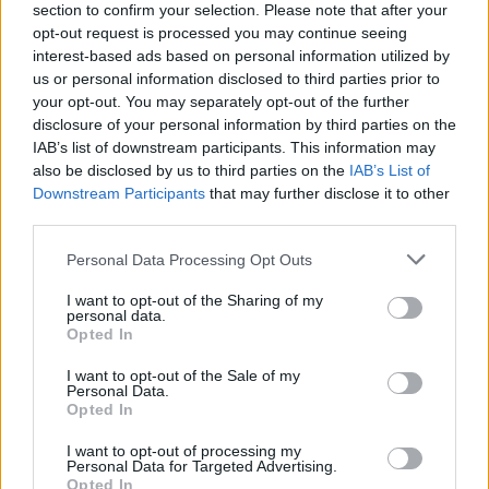
section to confirm your selection. Please note that after your
opt-out request is processed you may continue seeing
ELLÁK NÉVNAPI KÖSZÖNTŐ
interest-based ads based on personal information utilized by
us or personal information disclosed to third parties prior to
your opt-out. You may separately opt-out of the further
disclosure of your personal information by third parties on the
IAB’s list of downstream participants. This information may
Rövid:
also be disclosed by us to third parties on the
IAB’s List of
Boldog névnapot, Ellák! Kívánok sok örömet, jó
Downstream Participants
that may further disclose it to other
egészséget és rengeteg szép pillanatot!
third parties.
Please note that this website/app uses one or more Google
Personal Data Processing Opt Outs
services and may gather and store information including but
not limited to your visit or usage behaviour. You may click to
I want to opt-out of the Sharing of my
personal data.
grant or deny consent to Google and its third-party tags to
Kedves:
Opted In
use your data for below specified purposes in below Google
Kedves Ellák! Névnapod alkalmából kívánom,
consent section.
I want to opt-out of the Sale of my
hogy szeretet, boldogság és vidámság kísérjen
Personal Data.
Opted In
minden napodon. Legyen csodaszép a mai napod!
I want to opt-out of processing my
Personal Data for Targeted Advertising.
Opted In