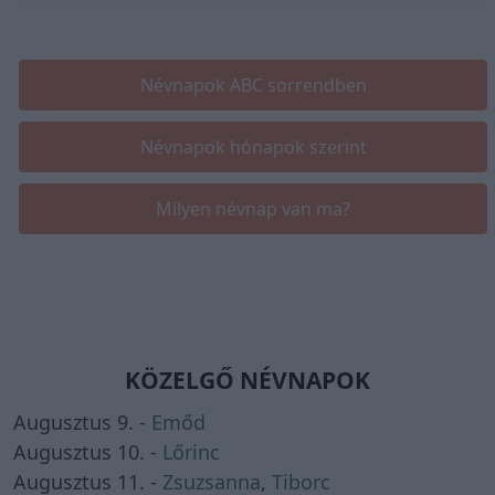
Névnapok ABC sorrendben
Névnapok hónapok szerint
Milyen névnap van ma?
KÖZELGŐ NÉVNAPOK
Augusztus 9. -
Emőd
Augusztus 10. -
Lőrinc
Augusztus 11. -
Zsuzsanna
,
Tiborc