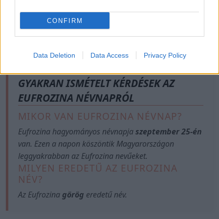
CONFIRM
Data Deletion
Data Access
Privacy Policy
GYAKRAN ISMÉTELT KÉRDÉSEK AZ
EUFROZINA NÉVNAPRÓL
MIKOR VAN EUFROZINA NÉVNAP?
Eufrozina hagyományos névnapja
szeptember 25-én
van. Ezen a napon köszöntik Magyarországon
leggyakrabban az Eufrozina nevűeket.
MILYEN EREDETŰ AZ EUFROZINA
NÉV?
Az Eufrozina
görög
eredetű név.