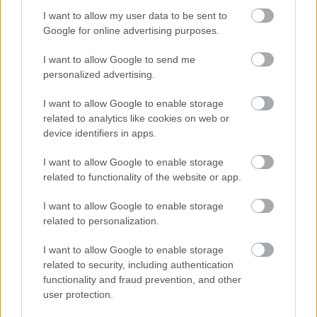
I want to allow my user data to be sent to
Google for online advertising purposes.
Megható:
I want to allow Google to send me
personalized advertising.
Drága Eufrozina! Köszönöm, hogy vagy nekem.
Kívánom, hogy mindig olyan sok szeretetet és
I want to allow Google to enable storage
örömet kapj vissza az élettől, amennyit te adsz
related to analytics like cookies on web or
device identifiers in apps.
másoknak. Boldog névnapot!
I want to allow Google to enable storage
related to functionality of the website or app.
Ez is érdekelhet
I want to allow Google to enable storage
related to personalization.
I want to allow Google to enable storage
related to security, including authentication
functionality and fraud prevention, and other
user protection.