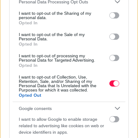
Please note that this website/app uses one or more Google
Personal Data Processing Opt Outs
One Teaspoon And All The Worms In The
services and may gather and store information including but
Body Die Instantly
not limited to your visit or usage behaviour. You may click to
I want to opt-out of the Sharing of my
personal data.
grant or deny consent to Google and its third-party tags to
Opted In
EUFROZINA NÉVNAPI KÖSZÖNTŐ
use your data for below specified purposes in below Google
consent section.
I want to opt-out of the Sale of my
Personal Data.
Opted In
Rövid:
I want to opt-out of processing my
Personal Data for Targeted Advertising.
Boldog névnapot, Eufrozina! Kívánok sok örömet,
Opted In
jó egészséget és rengeteg szép pillanatot!
I want to opt-out of Collection, Use,
Retention, Sale, and/or Sharing of my
Personal Data that Is Unrelated with the
Purposes for which it was collected.
Opted Out
Kedves:
Google consents
Kedves Eufrozina! Névnapod alkalmából kívánom,
I want to allow Google to enable storage
hogy szeretet, boldogság és vidámság kísérjen
related to advertising like cookies on web or
minden napodon. Legyen csodaszép a mai napod!
device identifiers in apps.