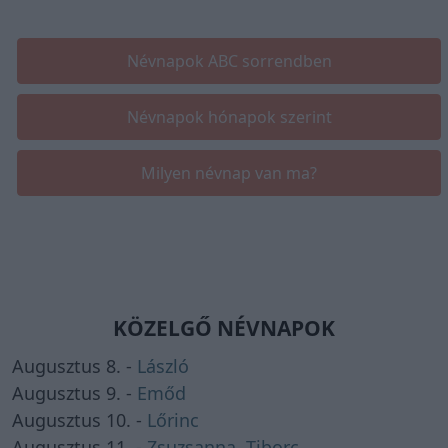
Névnapok ABC sorrendben
Névnapok hónapok szerint
Milyen névnap van ma?
KÖZELGŐ NÉVNAPOK
Augusztus 8. -
László
Augusztus 9. -
Emőd
Augusztus 10. -
Lőrinc
Augusztus 11. -
Zsuzsanna
,
Tiborc