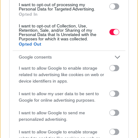
leggyakrabban a Friderika nevűeket.
I want to opt-out of processing my
MILYEN EREDETŰ A FRIDERIKA NÉV?
Personal Data for Targeted Advertising.
Opted In
A Friderika
germán
eredetű név.
I want to opt-out of Collection, Use,
Retention, Sale, and/or Sharing of my
Personal Data that Is Unrelated with the
Purposes for which it was collected.
Opted Out
Névnapok ABC sorrendben
Google consents
I want to allow Google to enable storage
Névnapok hónapok szerint
related to advertising like cookies on web or
device identifiers in apps.
Milyen névnap van ma?
I want to allow my user data to be sent to
Google for online advertising purposes.
I want to allow Google to send me
personalized advertising.
I want to allow Google to enable storage
KÖZELGŐ NÉVNAPOK