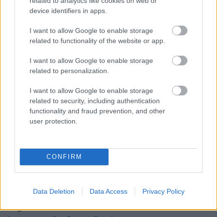
related to analytics like cookies on web or
device identifiers in apps.
Augusztus 10. -
Lőrinc
Augusztus 11. -
Zsuzsanna
,
Tiborc
I want to allow Google to enable storage
Augusztus 12. -
Klára
,
Kiara
related to functionality of the website or app.
Augusztus 13. -
Ipoly
,
Heléna
I want to allow Google to enable storage
Augusztus 14. -
Marcell
related to personalization.
NÉVNAP KERESŐ
I want to allow Google to enable storage
related to security, including authentication
Keres
functionality and fraud prevention, and other
user protection.
AUGUSZTUS HÓNAP NÉVNAPOK
Augusztus 1. -
Boglárka
CONFIRM
Augusztus 2. -
Lehel
Augusztus 3. -
Hermina
Data Deletion
Data Access
Privacy Policy
Augusztus 4. -
Dominika
,
Domonkos
,
Dominik
Augusztus 5. -
Krisztina