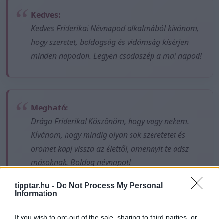
Kedves:
Kedves Friderika! Névnapod alkalmából kívánom,
hogy szeretet, boldogság és vidámság kísérjen
minden napodon. Legyen csodaszép a mai napod!
Megható:
Drága Friderika! Köszönöm, hogy vagy nekem.
Kívánom, hogy mindig olyan sok szeretetet és
örömet kapj vissza az élettől, amennyit te adsz
másoknak. Boldog névnapot!
tipptar.hu -
Do Not Process My Personal
Information
Ez is érdekelhet
If you wish to opt-out of the sale, sharing to third parties, or