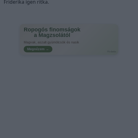
Friderika igen ritka.
Ropogós finomságok
a Magzsolától
Magvak, aszalt gyümölcsök és nasik
Megnézem →
Hirdetés