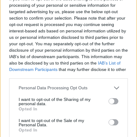
processing of your personal or sensitive information for
targeted advertising by us, please use the below opt-out
section to confirm your selection. Please note that after your
opt-out request is processed you may continue seeing
interest-based ads based on personal information utilized by
us or personal information disclosed to third parties prior to
your opt-out. You may separately opt-out of the further
disclosure of your personal information by third parties on the
IAB’s list of downstream participants. This information may
also be disclosed by us to third parties on the
IAB’s List of
Downstream Participants
that may further disclose it to other
third parties.
Please note that this website/app uses one or more Google
Personal Data Processing Opt Outs
GYAKRAN ISMÉTELT KÉRDÉSEK A
services and may gather and store information including but
not limited to your visit or usage behaviour. You may click to
I want to opt-out of the Sharing of my
FRIDERIKA NÉVNAPRÓL
personal data.
grant or deny consent to Google and its third-party tags to
Opted In
use your data for below specified purposes in below Google
MIKOR VAN FRIDERIKA NÉVNAP?
consent section.
I want to opt-out of the Sale of my
Friderika hagyományos névnapja
szeptember 20-án
Personal Data.
Opted In
van. Ezen a napon köszöntik Magyarországon