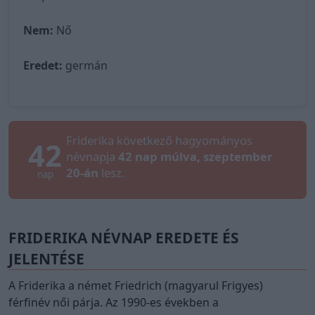
Nem:
Nő
Eredet:
germán
Friderika következő hagyományos
42
névnapja
42 nap múlva, szeptember
20-án
lesz.
nap
FRIDERIKA NÉVNAP EREDETE ÉS
JELENTÉSE
A Friderika a német Friedrich (magyarul Frigyes)
férfinév női párja. Az 1990-es években a