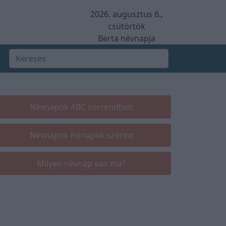
2026. augusztus 6.,
csütörtök
Berta névnapja
Névnapok ABC sorrendben
Névnapok hónapok szerint
Milyen névnap van ma?