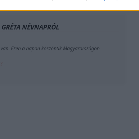
A GRÉTA NÉVNAPRÓL
van. Ezen a napon köszöntik Magyarországon
?