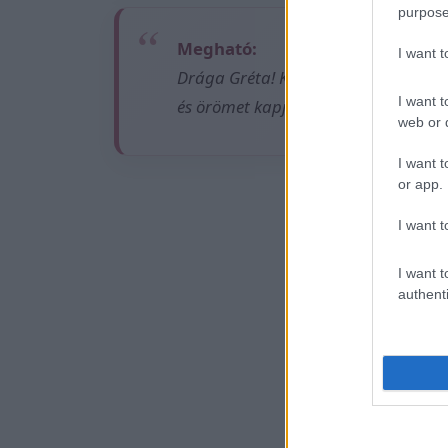
purpose
Megható:
I want 
Drága Gréta! Köszönöm, hogy vagy n
I want t
és örömet kapj vissza az élettől, a
web or d
I want t
or app.
Ez is
I want t
I want t
authenti