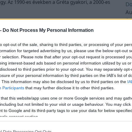
gy. Az 1990-es években a Gréta gyakori, a 2000-es
Do
Au
Au
Au
 -
Do Not Process My Personal Information
Au
omságok
lától
Au
to opt-out of the sale, sharing to third parties, or processing of your per
csök és nasik
formation for targeted advertising by us, please use the below opt-out s
Au
r selection. Please note that after your opt-out request is processed y
Hirdetés
Au
eing interest-based ads based on personal information utilized by us or
Au
disclosed to third parties prior to your opt-out. You may separately opt-
Au
losure of your personal information by third parties on the IAB’s list of
. This information may also be disclosed by us to third parties on the
IA
Au
Participants
that may further disclose it to other third parties.
Au
 that this website/app uses one or more Google services and may gath
Au
including but not limited to your visit or usage behaviour. You may click 
Au
 to Google and its third-party tags to use your data for below specifi
Au
ogle consent section.
Au
Au
l Data Processing Opt Outs