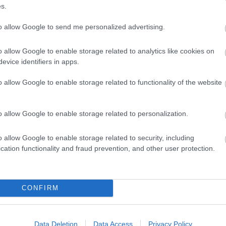
s.
to allow Google to send me personalized advertising.
ekem. Kívánom, hogy mindig olyan sok szeretetet
o allow Google to enable storage related to analytics like cookies on
mennyit te adsz másoknak. Boldog névnapot!
evice identifiers in apps.
o allow Google to enable storage related to functionality of the website
 érdekelhet
o allow Google to enable storage related to personalization.
o allow Google to enable storage related to security, including
cation functionality and fraud prevention, and other user protection.
CONFIRM
Data Deletion
Data Access
Privacy Policy