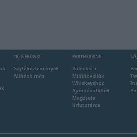
LÁ
IRJ NEKÜNK!
PARTNEREINK
ok
Sajtóközlemények
Videolista
Fa
Minden más
Mininovellák
Tw
Whiskeyshop
In
ok
Ajándékötletek
Pi
Magzsola
Kriptotárca