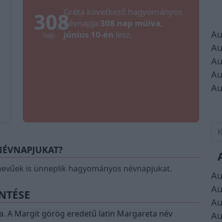
Gréta következő hagyományos
308
névnapja
308 nap múlva,
Au
június 10-én
lesz.
nap
Au
Au
Au
Au
 NÉVNAPJUKAT?
evűek is ünneplik hagyományos névnapjukat.
Au
Au
ENTÉSE
Au
ja. A Margit görög eredetű latin Margareta név
Au