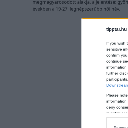
megmagyarosodott alakja, a jelentése: gyön
években a 19-27. legnépszerűbb női név.
tipptar.hu
Ropogós fin
a Magzso
If you wish 
Magvak, aszalt gyümöl
sensitive in
Megnézem →
confirm you
continue se
information 
further disc
participants
Downstream 
Please note
information 
deny consent
in below Go
Persona