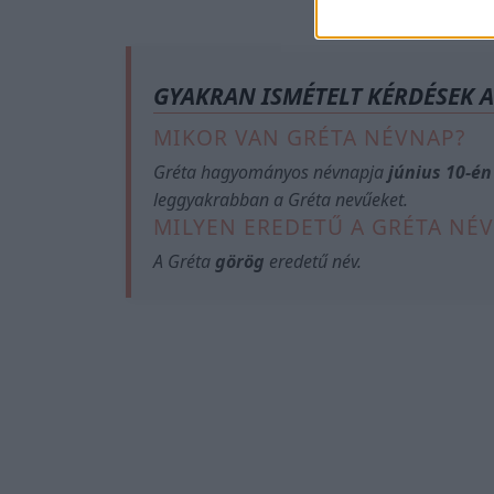
GYAKRAN ISMÉTELT KÉRDÉSEK 
MIKOR VAN GRÉTA NÉVNAP?
Gréta hagyományos névnapja
június 10-én
leggyakrabban a Gréta nevűeket.
MILYEN EREDETŰ A GRÉTA NÉV
A Gréta
görög
eredetű név.