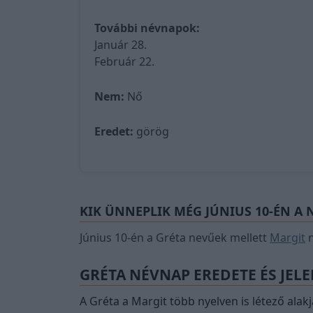
További névnapok:
Január 28.
Február 22.
Nem:
Nő
Eredet:
görög
KIK ÜNNEPLIK MÉG JÚNIUS 10-ÉN A
Június 10-én a Gréta nevűek mellett
Margit
n
GRÉTA NÉVNAP EREDETE ÉS JEL
A Gréta a Margit több nyelven is létező alak