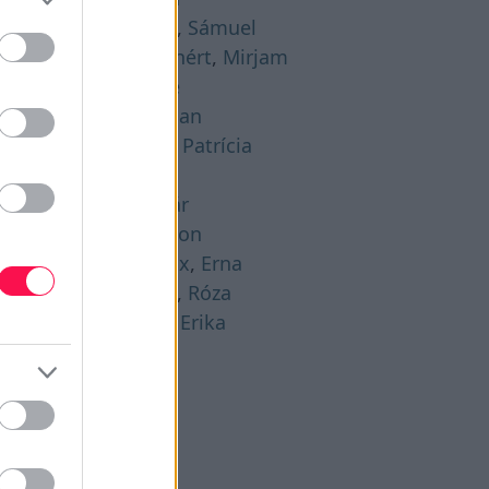
gusztus 21. -
Hajna
,
Sámuel
gusztus 22. -
Menyhért
,
Mirjam
gusztus 23. -
Bence
gusztus 24. -
Bertalan
gusztus 25. -
Lajos
,
Patrícia
gusztus 26. -
Izsó
gusztus 27. -
Gáspár
gusztus 28. -
Ágoston
gusztus 29. -
Beatrix
,
Erna
gusztus 30. -
Rózsa
,
Róza
gusztus 31. -
Bella
,
Erika