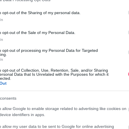
Au
o opt-out of the Sharing of my personal data.
Au
In
Au
Au
o opt-out of the Sale of my Personal Data.
Au
In
Au
to opt-out of processing my Personal Data for Targeted
Au
ing.
örömet, jó egészséget és rengeteg szép pillanatot!
In
Au
Au
o opt-out of Collection, Use, Retention, Sale, and/or Sharing
ersonal Data that Is Unrelated with the Purposes for which it
Au
lected.
Out
Au
consents
kívánom, hogy szeretet, boldogság és vidámság
o allow Google to enable storage related to advertising like cookies on
sodaszép a mai napod!
evice identifiers in apps.
o allow my user data to be sent to Google for online advertising