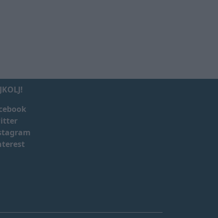
JKOLJ!
cebook
itter
stagram
nterest