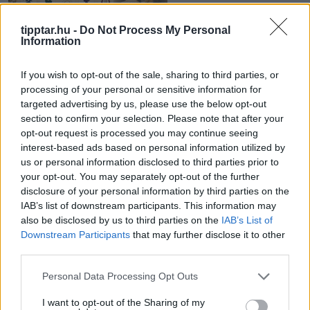
tipptar.hu -
Do Not Process My Personal
Vörösmarty Mihály által alkotott
Information
keresztnevek: Tünde, Enikő, Hajna,
2026-07-12 14:19 | Nézettség: 623
Ilma és Dalma története
If you wish to opt-out of the sale, sharing to third parties, or
A magyar keresztnevek között több olyan is akad,
processing of your personal or sensitive information for
amely nem évszázados néphagyományból vagy egy
targeted advertising by us, please use the below opt-out
idegen nyelvből került hozzánk, hanem egy költő
Tovább olvasom »
section to confirm your selection. Please note that after your
képzeletében született meg. Vörösmarty Mihály által
opt-out request is processed you may continue seeing
Ez is érdekelhet
alkotott keresztnevek közül a Tünde és az Enikő ma
interest-based ads based on personal information utilized by
már annyira természetes részének tűnik a magyar
us or personal information disclosed to third parties prior to
névkincsnek, hogy sokan nem is sejtik irodalmi
your opt-out. You may separately opt-out of the further
disclosure of your personal information by third parties on the
eredetüket.
IAB’s list of downstream participants. This information may
also be disclosed by us to third parties on the
IAB’s List of
Downstream Participants
that may further disclose it to other
third parties.
Please note that this website/app uses one or more Google
Personal Data Processing Opt Outs
services and may gather and store information including but
not limited to your visit or usage behaviour. You may click to
I want to opt-out of the Sharing of my