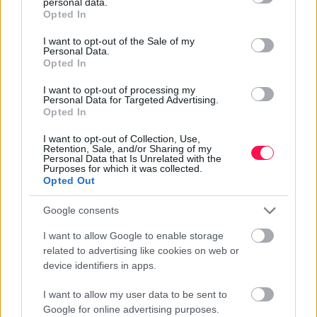
personal data.
grant or deny consent to Google and its third-party tags to
Opted In
use your data for below specified purposes in below Google
consent section.
I want to opt-out of the Sale of my
Personal Data.
GYAKRAN ISMÉTELT KÉRDÉSEK AZ ILMA
Opted In
NÉVNAPRÓL
I want to opt-out of processing my
Personal Data for Targeted Advertising.
MIKOR VAN ILMA NÉVNAP?
Opted In
Ilma hagyományos névnapja nincs rögzítve a
I want to opt-out of Collection, Use,
hagyományos névnaptárban. Ezen a napon köszöntik
Retention, Sale, and/or Sharing of my
Personal Data that Is Unrelated with the
Magyarországon leggyakrabban az Ilma nevűeket.
Purposes for which it was collected.
MILYEN EREDETŰ AZ ILMA NÉV?
Opted Out
Az Ilma
magyar / ősmagyar
eredetű név.
Google consents
I want to allow Google to enable storage
related to advertising like cookies on web or
device identifiers in apps.
Névnapok ABC sorrendben
I want to allow my user data to be sent to
Google for online advertising purposes.