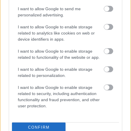
Névnapok hónapok szerint
I want to allow Google to send me
personalized advertising.
Milyen névnap van ma?
I want to allow Google to enable storage
related to analytics like cookies on web or
device identifiers in apps.
I want to allow Google to enable storage
related to functionality of the website or app.
KÖZELGŐ NÉVNAPOK
I want to allow Google to enable storage
Augusztus 8. -
László
related to personalization.
Augusztus 9. -
Emőd
I want to allow Google to enable storage
Augusztus 10. -
Lőrinc
related to security, including authentication
Augusztus 11. -
Zsuzsanna
,
Tiborc
functionality and fraud prevention, and other
Augusztus 12. -
Klára
,
Kiara
user protection.
NÉVNAP KERESŐ
CONFIRM