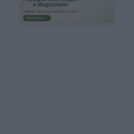
a Magzsolától
Magvak, aszalt gyümölcsök és nasik
Megnézem →
Hirdetés