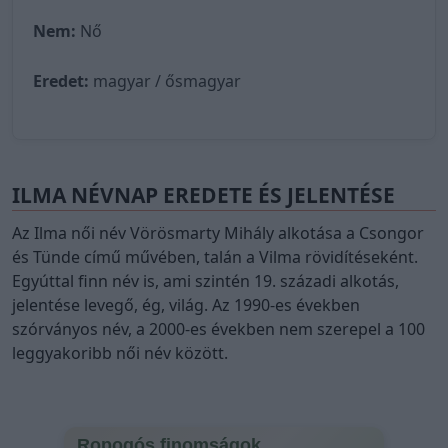
Nem:
Nő
Eredet:
magyar / ősmagyar
ILMA NÉVNAP EREDETE ÉS JELENTÉSE
Az Ilma női név Vörösmarty Mihály alkotása a Csongor
és Tünde című művében, talán a Vilma rövidítéseként.
Egyúttal finn név is, ami szintén 19. századi alkotás,
jelentése levegő, ég, világ. Az 1990-es években
szórványos név, a 2000-es években nem szerepel a 100
leggyakoribb női név között.
Ropogós finomságok