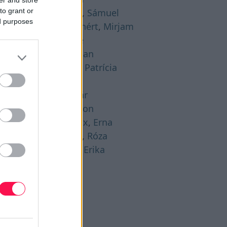
to grant or
gusztus 21. -
Hajna
,
Sámuel
ed purposes
gusztus 22. -
Menyhért
,
Mirjam
gusztus 23. -
Bence
gusztus 24. -
Bertalan
gusztus 25. -
Lajos
,
Patrícia
gusztus 26. -
Izsó
gusztus 27. -
Gáspár
gusztus 28. -
Ágoston
gusztus 29. -
Beatrix
,
Erna
gusztus 30. -
Rózsa
,
Róza
gusztus 31. -
Bella
,
Erika