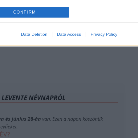
CONFIRM
Data Deletion
Data Access
Privacy Policy
A LEVENTE NÉVNAPRÓL
án és június 28-án
van. Ezen a napon köszöntik
evűeket.
ÉV?