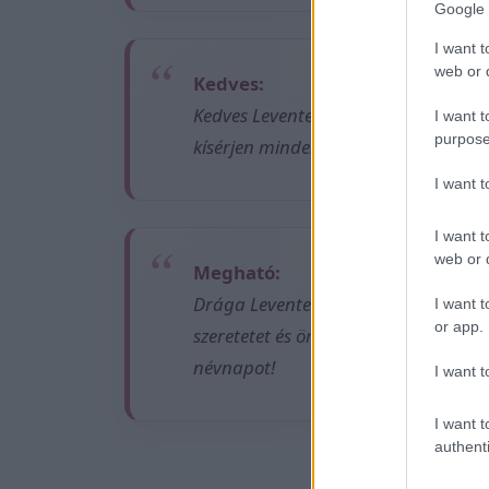
Google 
I want t
web or d
Kedves:
Kedves Levente! Névnapod alkalmábó
I want t
purpose
kísérjen minden napodon. Legyen c
I want 
I want t
web or d
Megható:
Drága Levente! Köszönöm, hogy vag
I want t
or app.
szeretetet és örömet kapj vissza az 
névnapot!
I want t
I want t
authenti
Ez is