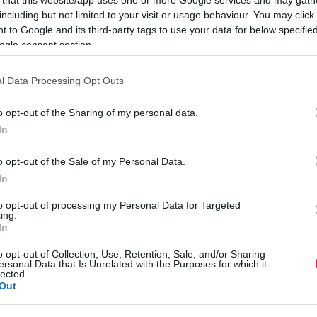
including but not limited to your visit or usage behaviour. You may click 
Au
 to Google and its third-party tags to use your data for below specifi
Au
ogle consent section.
Au
Au
l Data Processing Opt Outs
Au
Au
o opt-out of the Sharing of my personal data.
In
Au
Au
o opt-out of the Sale of my Personal Data.
Au
In
Au
to opt-out of processing my Personal Data for Targeted
Au
ing.
In
o opt-out of Collection, Use, Retention, Sale, and/or Sharing
ersonal Data that Is Unrelated with the Purposes for which it
ok örömet, jó egészséget és rengeteg szép
lected.
Out