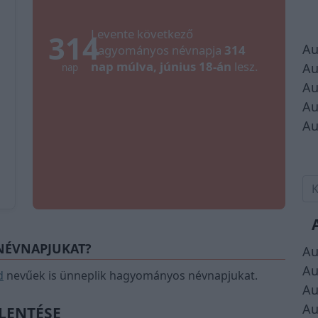
Levente következő
314
Au
hagyományos névnapja
314
nap múlva, június 18-án
lesz.
Au
nap
Au
Au
Au
 NÉVNAPJUKAT?
Au
Au
d
nevűek is ünneplik hagyományos névnapjukat.
Au
Au
ELENTÉSE