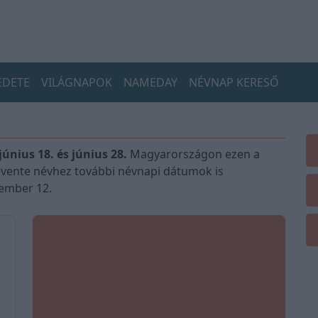
EDETE
VILÁGNAPOK
NAMEDAY
NÉVNAP KERESŐ
ius 18. és június 28.
Magyarországon ezen a
evente névhez további névnapi dátumok is
vember 12.