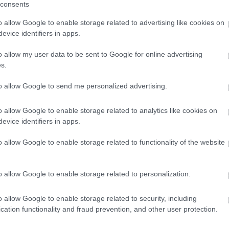
consents
o allow Google to enable storage related to advertising like cookies on
evice identifiers in apps.
l kívánom, hogy szeretet, boldogság és vidámság
o allow my user data to be sent to Google for online advertising
s.
sodaszép a mai napod!
to allow Google to send me personalized advertising.
o allow Google to enable storage related to analytics like cookies on
evice identifiers in apps.
y nekem. Kívánom, hogy mindig olyan sok
o allow Google to enable storage related to functionality of the website
élettől, amennyit te adsz másoknak. Boldog
o allow Google to enable storage related to personalization.
o allow Google to enable storage related to security, including
cation functionality and fraud prevention, and other user protection.
 érdekelhet