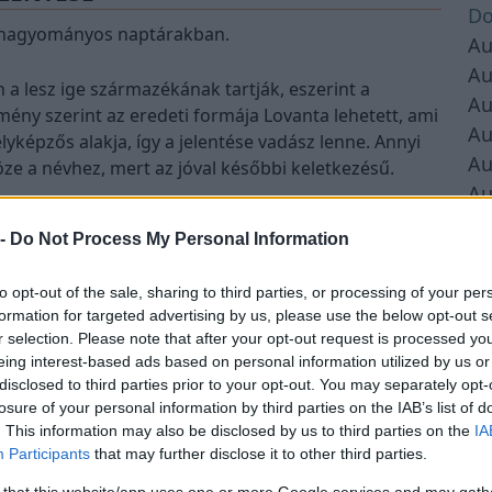
Do
a hagyományos naptárakban.
Au
Au
 a lesz ige származékának tartják, eszerint a
Au
emény szerint az eredeti formája Lovanta lehetett, ami
Au
yképzős alakja, így a jelentése vadász lenne. Annyi
Au
ze a névhez, mert az jóval későbbi keletkezésű.
Au
Au
ekben a 3-9. leggyakoribb férfi név.
 -
Do Not Process My Personal Information
Au
Au
to opt-out of the sale, sharing to third parties, or processing of your per
Au
formation for targeted advertising by us, please use the below opt-out s
omságok
Au
r selection. Please note that after your opt-out request is processed y
lától
eing interest-based ads based on personal information utilized by us or
Au
csök és nasik
disclosed to third parties prior to your opt-out. You may separately opt-
Au
Hirdetés
losure of your personal information by third parties on the IAB’s list of
Au
. This information may also be disclosed by us to third parties on the
IA
Participants
that may further disclose it to other third parties.
Au
Au
 that this website/app uses one or more Google services and may gath