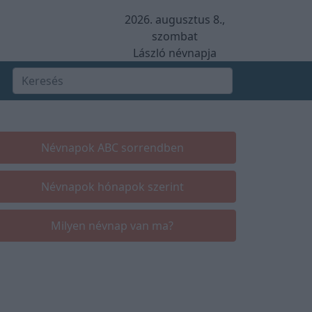
2026. augusztus 8.,
szombat
László névnapja
Névnapok ABC sorrendben
Névnapok hónapok szerint
Milyen névnap van ma?