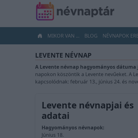
MIKOR VAN ...
BLOG
NÉVNAPOK ER
LEVENTE NÉVNAP
A Levente névnap hagyományos dátuma jún
napokon köszöntik a Levente nevűeket. A L
kapcsolódnak: február 13., június 24. és no
Levente névnapjai és
adatai
Hagyományos névnapok:
Június 18.