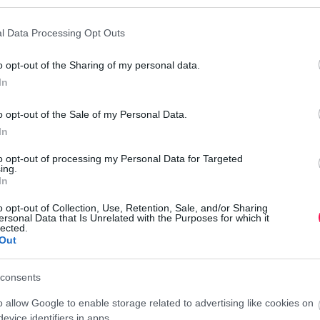
Au
l Data Processing Opt Outs
Au
Au
o opt-out of the Sharing of my personal data.
Au
ömet, jó egészséget és rengeteg szép pillanatot!
In
Au
Au
o opt-out of the Sale of my Personal Data.
Au
In
Au
to opt-out of processing my Personal Data for Targeted
ing.
Au
ívánom, hogy szeretet, boldogság és vidámság
In
Au
sodaszép a mai napod!
o opt-out of Collection, Use, Retention, Sale, and/or Sharing
Au
ersonal Data that Is Unrelated with the Purposes for which it
lected.
Out
consents
o allow Google to enable storage related to advertising like cookies on
em. Kívánom, hogy mindig olyan sok szeretetet és
evice identifiers in apps.