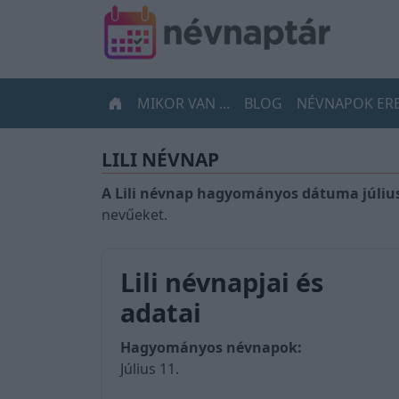
MIKOR VAN ...
BLOG
NÉVNAPOK ER
LILI NÉVNAP
A Lili névnap hagyományos dátuma július
nevűeket.
Lili névnapjai és
adatai
Hagyományos névnapok:
Július 11.