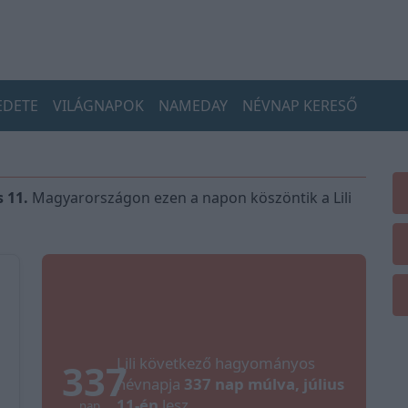
EDETE
VILÁGNAPOK
NAMEDAY
NÉVNAP KERESŐ
 11.
Magyarországon ezen a napon köszöntik a Lili
Lili következő hagyományos
337
névnapja
337 nap múlva, július
11-én
lesz.
nap