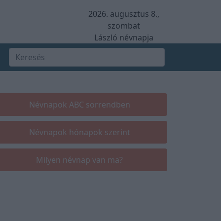
2026. augusztus 8.,
szombat
László névnapja
Névnapok ABC sorrendben
Névnapok hónapok szerint
Milyen névnap van ma?