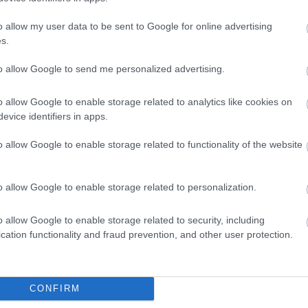
nyit te adsz másoknak. Boldog névnapot!
o allow my user data to be sent to Google for online advertising
s.
to allow Google to send me personalized advertising.
KKEK
o allow Google to enable storage related to analytics like cookies on
nőbb csajszinév az előző évben
evice identifiers in apps.
um statisztikáiból kiderül, hogy melyek a
o allow Google to enable storage related to functionality of the website
ynevek 2021-ben, a listát Hanna vezeti, csakúgy mint
n mindig. A legnépszerűbb százban szerepel a Lana,
 Nézettség: 7853
Tovább olvasom »
 mely név 2020-ban 99. volt a listán, de 2021-ben már
o allow Google to enable storage related to personalization.
kapta ezt a nevet.
 érdekelhet
o allow Google to enable storage related to security, including
cation functionality and fraud prevention, and other user protection.
CONFIRM