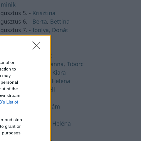
minik
gusztus 5. -
Krisztina
gusztus 6. -
Berta
,
Bettina
gusztus 7. -
Ibolya
,
Donát
gusztus 8. -
László
gusztus 9. -
Emőd
gusztus 10. -
Lőrinc
sonal or
gusztus 11. -
Zsuzsanna
,
Tiborc
ection to
gusztus 12. -
Klára
,
Kiara
ou may
gusztus 13. -
Ipoly
,
Heléna
 personal
gusztus 14. -
Marcell
out of the
 downstream
gusztus 15. -
Mária
B’s List of
gusztus 16. -
Ábrahám
gusztus 17. -
Jácint
er and store
gusztus 18. -
Ilona
,
Heléna
to grant or
gusztus 19. -
Huba
ed purposes
gusztus 20. -
István