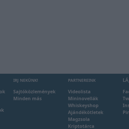
LÁ
IRJ NEKÜNK!
PARTNEREINK
ok
Sajtóközlemények
Videolista
Fa
Minden más
Mininovellák
Tw
Whiskeyshop
In
ok
Ajándékötletek
Pi
Magzsola
Kriptotárca