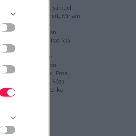
gusztus 21. -
Hajna
,
Sámuel
gusztus 22. -
Menyhért
,
Mirjam
gusztus 23. -
Bence
gusztus 24. -
Bertalan
gusztus 25. -
Lajos
,
Patrícia
gusztus 26. -
Izsó
gusztus 27. -
Gáspár
gusztus 28. -
Ágoston
gusztus 29. -
Beatrix
,
Erna
gusztus 30. -
Rózsa
,
Róza
gusztus 31. -
Bella
,
Erika