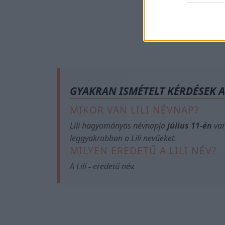
GYAKRAN ISMÉTELT KÉRDÉSEK A
MIKOR VAN LILI NÉVNAP?
Lili hagyományos névnapja
július 11-én
van
leggyakrabban a Lili nevűeket.
MILYEN EREDETŰ A LILI NÉV?
A Lili
-
eredetű név.