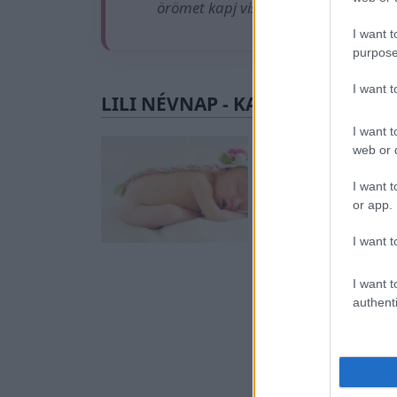
örömet kapj vissza az élettől, amen
I want t
purpose
I want 
LILI NÉVNAP - KAPCSOLÓDÓ CI
I want t
A tíz legme
web or d
A Belügyminisztéri
I want t
legnépszerűbb leán
or app.
az elmúlt tíz évbe
2022-07-31 16:51 |
Alina, és a Zejnep,
I want t
88. és 134 kislány 
Ez is
I want t
authenti