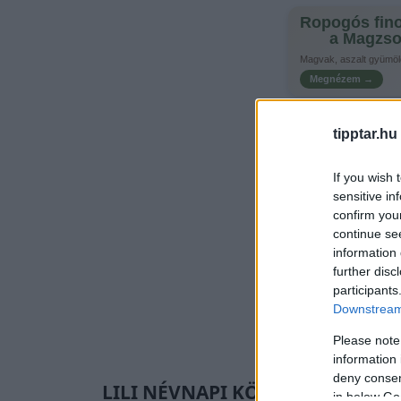
Ropogós fin
a Magzso
Magvak, aszalt gyümöl
Megnézem →
tipptar.hu
If you wish 
sensitive in
confirm you
continue se
information 
further disc
participants
Downstream 
Please note
information 
deny consent
LILI NÉVNAPI KÖSZÖNTŐ
in below Go