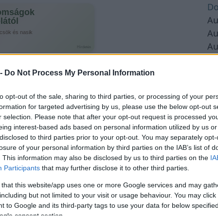
Do
omságok
Au
lától
Au
csök és nasik
Au
Hirdetés
Au
Au
 -
Do Not Process My Personal Information
Au
to opt-out of the sale, sharing to third parties, or processing of your per
Au
formation for targeted advertising by us, please use the below opt-out s
Au
r selection. Please note that after your opt-out request is processed y
Au
eing interest-based ads based on personal information utilized by us or
Au
disclosed to third parties prior to your opt-out. You may separately opt-
losure of your personal information by third parties on the IAB’s list of
Au
. This information may also be disclosed by us to third parties on the
IA
Au
Participants
that may further disclose it to other third parties.
Au
 that this website/app uses one or more Google services and may gath
Au
including but not limited to your visit or usage behaviour. You may click 
Au
 to Google and its third-party tags to use your data for below specifi
Au
ogle consent section.