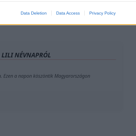
Data Deletion
Data Access
Privacy Policy
 LILI NÉVNAPRÓL
. Ezen a napon köszöntik Magyarországon