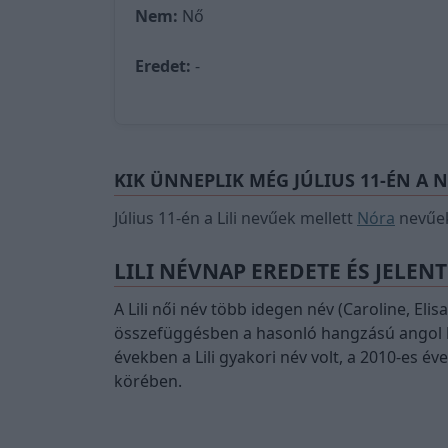
Nem:
Nő
Eredet:
-
KIK ÜNNEPLIK MÉG JÚLIUS 11-ÉN A 
Július 11-én a Lili nevűek mellett
Nóra
nevűek
LILI NÉVNAP EREDETE ÉS JELEN
A Lili női név több idegen név (Caroline, Eli
összefüggésben a hasonló hangzású angol lil
években a Lili gyakori név volt, a 2010-es év
körében.