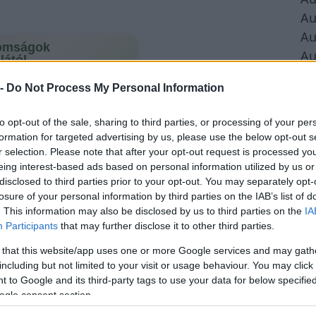
Au
Au
omságok
Au
lától
Au
csök és nasik
 -
Do Not Process My Personal Information
Au
Hirdetés
Au
to opt-out of the sale, sharing to third parties, or processing of your per
Au
formation for targeted advertising by us, please use the below opt-out s
Au
r selection. Please note that after your opt-out request is processed y
eing interest-based ads based on personal information utilized by us or
Au
disclosed to third parties prior to your opt-out. You may separately opt-
Au
losure of your personal information by third parties on the IAB’s list of
Au
. This information may also be disclosed by us to third parties on the
IA
Participants
that may further disclose it to other third parties.
 that this website/app uses one or more Google services and may gath
including but not limited to your visit or usage behaviour. You may click 
 to Google and its third-party tags to use your data for below specifi
ogle consent section.