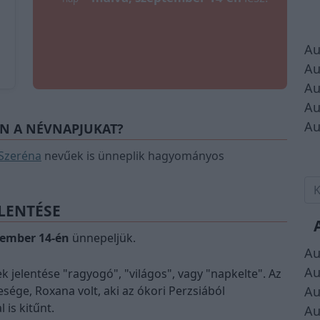
Au
Au
Au
Au
Au
ÉN A NÉVNAPJUKAT?
Szeréna
nevűek is ünneplik hagyományos
LENTÉSE
tember 14-én
ünnepeljük.
Au
Au
 jelentése "ragyogó", "világos", vagy "napkelte". Az
sége, Roxana volt, aki az ókori Perzsiából
Au
 is kitűnt.
Au