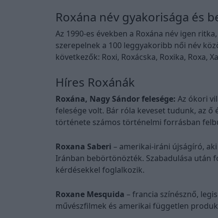
Roxána név gyakorisága és b
Az 1990-es években a Roxána név igen ritka
szerepelnek a 100 leggyakoribb női név köz
következők: Roxi, Roxácska, Roxika, Roxa, X
Híres Roxánák
Roxána, Nagy Sándor felesége:
Az ókori v
felesége volt. Bár róla keveset tudunk, az ő
története számos történelmi forrásban fel
Roxana Saberi
– amerikai-iráni újságíró, a
Iránban bebörtönözték. Szabadulása után foly
kérdésekkel foglalkozik.
Roxane Mesquida
– francia színésznő, legi
művészfilmek és amerikai független produkc