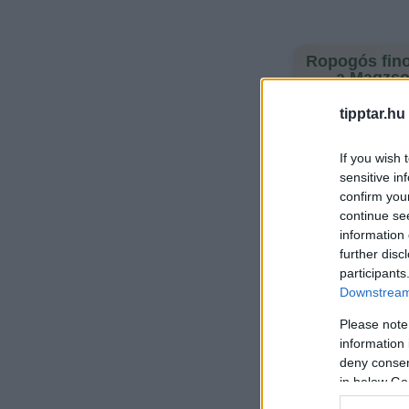
Ropogós fin
a Magzso
Magvak, aszalt gyümöl
tipptar.hu
Megnézem →
If you wish 
sensitive in
confirm you
continue se
information 
further disc
participants
Downstream 
Please note
information 
deny consent
in below Go