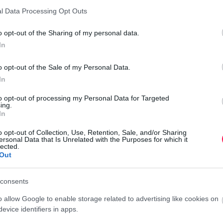
l Data Processing Opt Outs
o opt-out of the Sharing of my personal data.
In
o opt-out of the Sale of my Personal Data.
k örömet, jó egészséget és rengeteg szép
In
to opt-out of processing my Personal Data for Targeted
ing.
In
o opt-out of Collection, Use, Retention, Sale, and/or Sharing
ersonal Data that Is Unrelated with the Purposes for which it
lected.
Out
l kívánom, hogy szeretet, boldogság és vidámság
sodaszép a mai napod!
consents
o allow Google to enable storage related to advertising like cookies on
evice identifiers in apps.