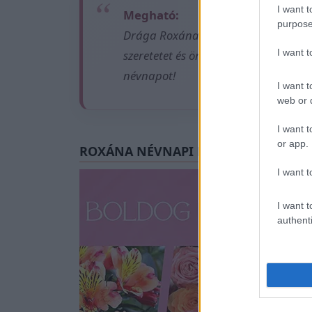
I want t
Megható:
purpose
Drága Roxána! Köszönöm, hogy vagy
I want 
szeretetet és örömet kapj vissza az 
névnapot!
I want t
web or d
I want t
or app.
ROXÁNA NÉVNAPI KÉPESLAP
I want t
I want t
authenti