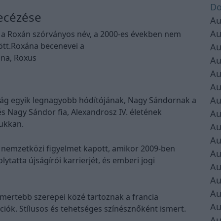
Do
ecézése
Au
Au
, a Roxán szórványos név, a 2000-es években nem
ött.Roxána becenevei a
Au
ana, Roxus
Au
Au
Au
Au
ilág egyik legnagyobb hódítójának, Nagy Sándornak a
 és Nagy Sándor fia, Alexandrosz IV. életének
Au
bukkan.
Au
Au
ki nemzetközi figyelmet kapott, amikor 2009-ben
Au
tatta újságírói karrierjét, és emberi jogi
Au
Au
Au
smertebb szerepei közé tartoznak a francia
Au
iók. Stílusos és tehetséges színésznőként ismert.
Au