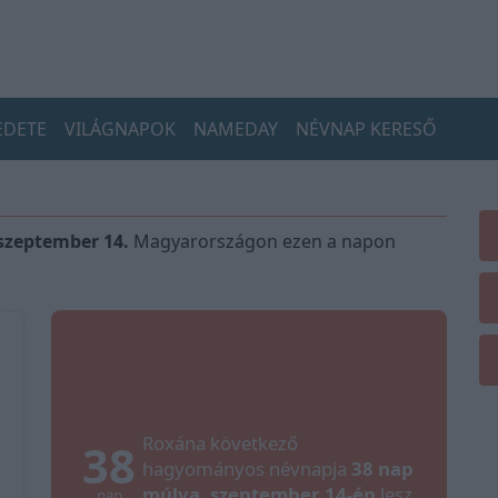
EDETE
VILÁGNAPOK
NAMEDAY
NÉVNAP KERESŐ
zeptember 14.
Magyarországon ezen a napon
Roxána következő
38
hagyományos névnapja
38 nap
múlva, szeptember 14-én
lesz.
nap