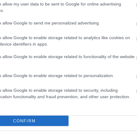
o allow my user data to be sent to Google for online advertising
s.
 nekem. Kívánom, hogy mindig olyan sok
to allow Google to send me personalized advertising.
élettől, amennyit te adsz másoknak. Boldog
o allow Google to enable storage related to analytics like cookies on
evice identifiers in apps.
o allow Google to enable storage related to functionality of the website
o allow Google to enable storage related to personalization.
o allow Google to enable storage related to security, including
cation functionality and fraud prevention, and other user protection.
CONFIRM