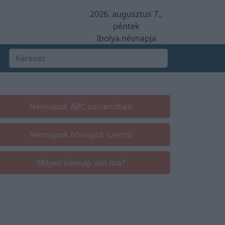
2026. augusztus 7.,
péntek
Ibolya névnapja
Névnapok ABC sorrendben
Névnapok hónapok szerint
Milyen névnap van ma?