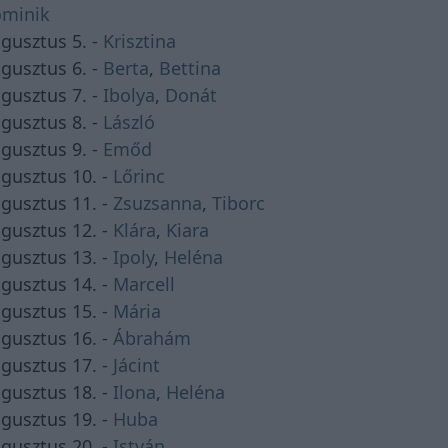
minik
gusztus 5. -
Krisztina
gusztus 6. -
Berta
,
Bettina
gusztus 7. -
Ibolya
,
Donát
gusztus 8. -
László
gusztus 9. -
Emőd
gusztus 10. -
Lőrinc
gusztus 11. -
Zsuzsanna
,
Tiborc
gusztus 12. -
Klára
,
Kiara
gusztus 13. -
Ipoly
,
Heléna
gusztus 14. -
Marcell
gusztus 15. -
Mária
gusztus 16. -
Ábrahám
gusztus 17. -
Jácint
gusztus 18. -
Ilona
,
Heléna
gusztus 19. -
Huba
gusztus 20. -
István