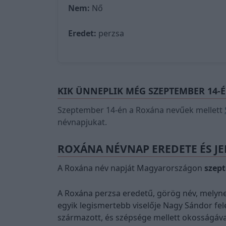
Nem:
Nő
Eredet:
perzsa
KIK ÜNNEPLIK MÉG SZEPTEMBER 14-
Szeptember 14-én a Roxána nevűek mellett
névnapjukat.
ROXÁNA NÉVNAP EREDETE ÉS JE
A Roxána név napját Magyarországon
szep
A Roxána perzsa eredetű, görög név, melynek
egyik legismertebb viselője Nagy Sándor fele
származott, és szépsége mellett okosságával