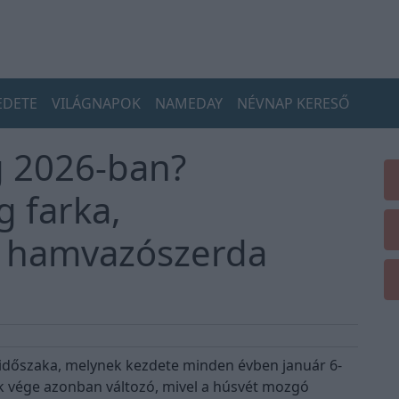
EDETE
VILÁGNAPOK
NAMEDAY
NÉVNAP KERESŐ
g 2026-ban?
g farka,
 hamvazószerda
s időszaka, melynek kezdete minden évben január 6-
ak vége azonban változó, mivel a húsvét mozgó