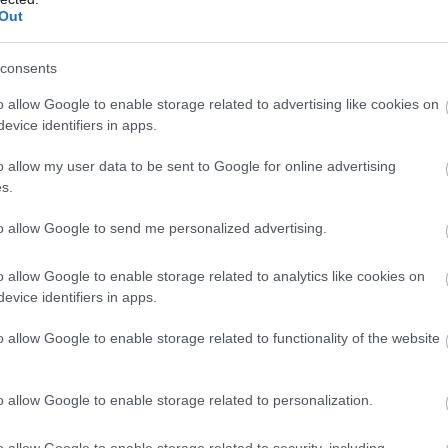
dőszak második napja, amelyet hagyományosan a
Out
m lakomák jellemeztek. A falvakban gyakran
kokat, például a tikverőzést, a menyasszonyfektetést
consents
 szolgálták a közösségi összetartozást és a télűzés
lata már érezhetően közeledik a nagy lezáráshoz: még
o allow Google to enable storage related to advertising like cookies on
n mulatni, mielőtt a böjti időszak fegyelmezettebb
evice identifiers in apps.
b
l
o allow my user data to be sent to Google for online advertising
ó nagy lakoma napja
s.
to allow Google to send me personalized advertising.
a, neve is jelzi, milyen fontos határvonalat jelent:
s
zerint húst és bőséges fogásokat lehetett
s
o allow Google to enable storage related to analytics like cookies on
 a családok ilyenkor valóban kiadós étkezéseket
evice identifiers in apps.
sangi időszakot. Sok helyen ezen a napon zajlott a
 dobása, amely a betegségek, gondok és a hideg tél
o allow Google to enable storage related to functionality of the website
edd így a farsang utolsó, még egyszerre vidám és
zi, hogy lezárul egy időszak.
m
o allow Google to enable storage related to personalization.
s az elcsendesedés kezdete
o allow Google to enable storage related to security, including