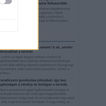
hagymafajta, ízek és konyhai felhasználás
A hagyma szinte minden konyhában alapélelmiszer,
mégis sokan automatikusan ugyanazt a fajtát
használják minden ételhez. Pedig a különböző
agymafajták íze, állaga, aromája és felhasználása
elentősen ...
KERTTIPPEK
Cukkini virágzik, de nem terem? 6 ok, amiért
elmaradhat a termés
A cukkini az egyik leggyorsabban növekvő és
legbőtermőbb kerti zöldség. Kedvező körülmények
között akár néhány naponta szedhetünk róla egy-egy
riss termést, ezért különösen bosszantó, amikor a
övény...
Paradicsom gondozása júliusban: így lesz
egészséges a növény és bőséges a termés
Július a paradicsom egyik legfontosabb hónapja. A
növények ekkorra már többnyire megerősödtek,
folyamatosan virágoznak, és sorra jelennek meg rajtuk
 zöld, majd érni kezdő termések. A nagy meleg, az ...