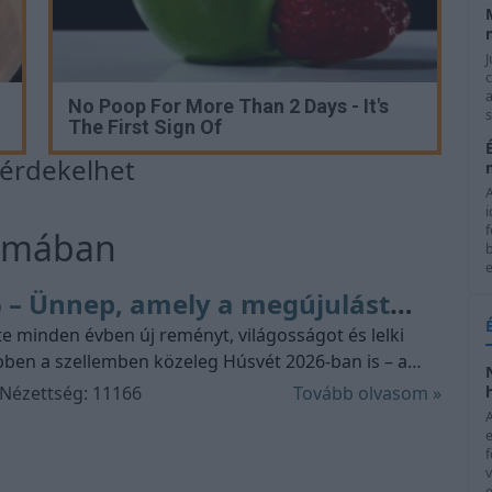
J
c
a
No Poop For More Than 2 Days - It's
s
The First Sign Of
s érdekelhet
i
f
témában
e
 – Ünnep, amely a megújulást
e minden évben új reményt, világosságot és lelki
Ebben a szellemben közeleg Húsvét 2026-ban is – a
gyik legfontosabb ünnepe, mely Jézus Krisztus
 Nézettség: 11166
Tovább olvasom »
keztet, s amely egyúttal lehetőséget ad az
 családi együttlétekre és az értékek újragondolására
f
e