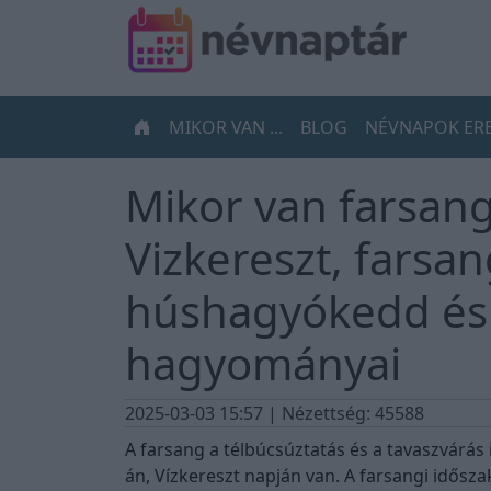
MIKOR VAN ...
BLOG
NÉVNAPOK ER
Mikor van farsan
Vizkereszt, farsan
húshagyókedd és
hagyományai
2025-03-03 15:57
| Nézettség: 45588
A farsang a télbúcsúztatás és a tavaszvárá
án, Vízkereszt napján van. A farsangi idősz