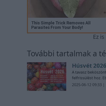
This Simple Trick Removes All
Parasites From Your Body!
Ez i
További tartalmak a 
Húsvét 2026
hozza
A tavasz beköszönt
felfrissülést hoz. 
keresztény világ e
2025-06-12 09:33 |
feltámadására emlé
elcsendesedésre, a
is.