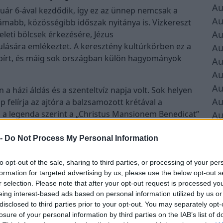
Au
anuár 6-ával kezdődik, így ez az ünnep nemcsak a
Au
ámabb, közösségibb időszak nyitánya is. Vízkereszt
Au
eleti bölcsek érkezésére, Jézus
lására emlékeztet. A keresztény kultúrkörben ez a
Au
 bírt, és máig sok országban külön hagyományok
Au
Au
Au
házi áldás és a szenteltvíz napja volt. Sok helyen
Au
 felírja az ajtóra a balzsamozott krétával a
 a legenda szerint a „Christus Mansionem Benedicat”
Au
ént is értelmezhetők. Ezzel a nappal ér véget a
Au
sonyfát ilyenkor hagyományosan lebontják, hogy
 -
Do Not Process My Personal Information
Au
tékosabb hangulatának.
to opt-out of the sale, sharing to third parties, or processing of your per
elt, mert ettől kezdve indul el a bálok, álarcos
formation for targeted advertising by us, please use the below opt-out s
zvények időszaka, amely egészen hamvazószerdáig
r selection. Please note that after your opt-out request is processed y
 tartja első báli eseményeit, így a Vízkereszt nemcsak
eing interest-based ads based on personal information utilized by us or
disclosed to third parties prior to your opt-out. You may separately opt-
dulópont is: lezárul a meghitt, csendes ünneplés, és
losure of your personal information by third parties on the IAB’s list of
 farsang színes forgataga.
á