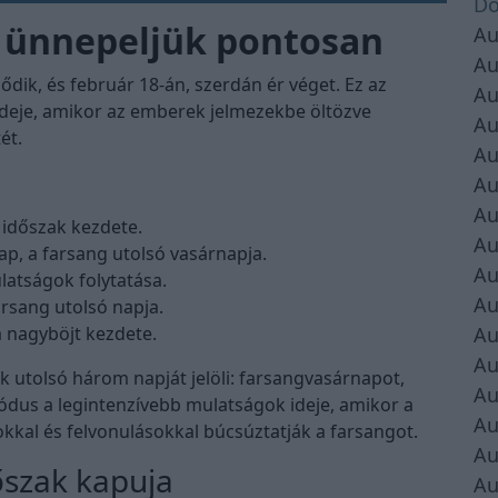
Do
r ünnepeljük pontosan
Au
Au
dik, és február 18-án, szerdán ér véget. Ez az
Au
ideje, amikor az emberek jelmezekbe öltözve
Au
t.​
Au
Au
Au
 időszak kezdete.​
Au
, a farsang utolsó vasárnapja.​
Au
atságok folytatása.​
Au
sang utolsó napja.​
nagyböjt kezdete.​
Au
Au
ak utolsó három napját jelöli: farsangvasárnapot,
Au
ódus a legintenzívebb mulatságok ideje, amikor a
Au
kkal és felvonulásokkal búcsúztatják a farsangot.
Au
dőszak kapuja
Au