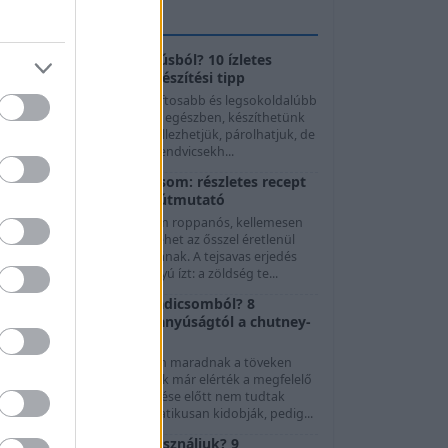
GASZTROTIPPEK
Mit készítsünk császárhúsból? 10 ízletes
felhasználási mód és elkészítési tipp
A császárhús az egyik legszaftosabb és legsokoldalúbb
sertéshúsféle. Megsüthetjük egészben, készíthetünk
előle ropogós falatokat, grillezhetjük, párolhatjuk, de
evesekhez, főzelékekhez, szendvicsekh...
Fermentált zöld paradicsom: részletes recept
és biztonságos eltevési útmutató
A fermentált zöld paradicsom roppanós, kellemesen
avanyú és fűszeres módja lehet az ősszel éretlenül
maradt termés felhasználásának. A tejsavas erjedés
orán nem ecet adja a savanyú ízt: a zöldség te...
Mit készítsünk zöld paradicsomból? 8
felhasználási mód a savanyúságtól a chutney-
ig
Nyár végén és ősszel gyakran maradnak a töveken
olyan paradicsomok, amelyek már elérték a megfelelő
éretet, de az időjárás lehűlése előtt nem tudtak
beérni. Ezeket sokan automatikusan kidobják, pedig...
Melyik hagymát mire használjuk? 9