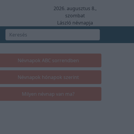
2026. augusztus 8.,
szombat
László névnapja
Névnapok ABC sorrendben
Névnapok hónapok szerint
Milyen névnap van ma?