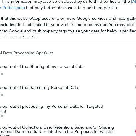
. This information may also be disclosed by us to third parties on the
IA
k
y búcsú kezdete
Participants
that may further disclose it to other third parties.
e
 that this website/app uses one or more Google services and may gath
 vasárnapja, amely a háromnapos farsangzáró
including but not limited to your visit or usage behaviour. You may click 
fő és húshagyókedd – első állomása. Hagyományosan
 to Google and its third-party tags to use your data for below specifi
gmozgalmasabb része: a báli szezon csúcspontja, a
ogle consent section.
e
s népszokások ideje. Sok vidéki településen ilyenkor
a
znótorokat és táncmulatságokat, hiszen hamarosan
l Data Processing Opt Outs
nem volt helye a bőséges étkezéseknek és a zajos
o opt-out of the Sharing of my personal data.
K
In
 is kialakult. Sok helyen ilyenkor rendezték meg a
st, amelyet gyakran dramatikus télűző szertartások
o opt-out of the Sale of my Personal Data.
pesen elűzni a telet és megidézni a tavasz, az
In
így nem csupán egy vidám ünnepnap, hanem fontos
dentitását és hagyományait erősíti – miközben
to opt-out of processing my Personal Data for Targeted
ing.
an búcsúztatja a farsangi időszakot.
In
i csúcspont középső napja
h
o opt-out of Collection, Use, Retention, Sale, and/or Sharing
ersonal Data that Is Unrelated with the Purposes for which it
lected.