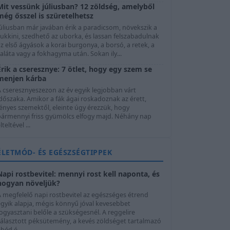
Mit vessünk júliusban? 12 zöldség, amelyből
még ősszel is szüretelhetsz
úliusban már javában érik a paradicsom, növekszik a
ukkini, szedhető az uborka, és lassan felszabadulnak
z első ágyások a korai burgonya, a borsó, a retek, a
aláta vagy a fokhagyma után. Sokan ily...
Érik a cseresznye: 7 ötlet, hogy egy szem se
menjen kárba
A cseresznyeszezon az év egyik legjobban várt
dőszaka. Amikor a fák ágai roskadoznak az érett,
ényes szemektől, eleinte úgy érezzük, hogy
bármennyi friss gyümölcs elfogy majd. Néhány nap
lteltével ...
ÉLETMÓD- ÉS EGÉSZSÉGTIPPEK
Napi rostbevitel: mennyi rost kell naponta, és
hogyan növeljük?
A megfelelő napi rostbevitel az egészséges étrend
egyik alapja, mégis könnyű jóval kevesebbet
ogyasztani belőle a szükségesnél. A reggelire
választott péksütemény, a kevés zöldséget tartalmazó
béd é...