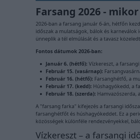
Farsang 2026 - miko
2026-ban a farsang január 6-án, hétfőn kezdő
időszak a mulatságok, bálok és karneválok 
ünneplik a tél elmúlását és a tavasz közeledté
Fontos dátumok 2026-ban:
Január 6. (hétfő):
Vízkereszt, a farsangi
Február 15. (vasárnap):
Farsangvasárnap
Február 16. (hétfő):
Farsanghétfő, a mul
Február 17. (kedd):
Húshagyókedd, a far
Február 18. (szerda):
Hamvazószerda, a 
A "farsang farka" kifejezés a farsangi idősz
farsanghétfőt és húshagyókeddet. Ez a peri
közösségek különféle rendezvényekkel, bálo
Vízkereszt – a farsangi i