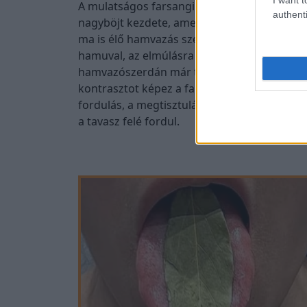
A mulatságos farsangi napokat követő hamv
authenti
nagyböjt kezdete, amely a húsvét előtti 40
ma is élő hamvazás szertartásáról kapta, am
hamuval, az elmúlásra és az újrakezdésre e
hamvazószerdán már tartózkodni kellett a h
kontrasztot képez a farsang zajos, színpompá
fordulás, a megtisztulás és a felkészülés i
a tavasz felé fordul.