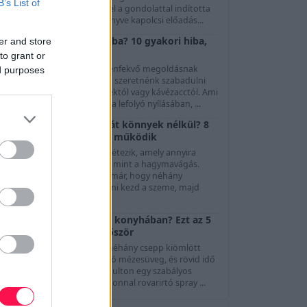
B’s List of
özönség. Göttinger Pál ezzel a gondolattal indította
l A Színészet Képes Nagykönyve kapolcsi előadás...
Mit ne öntsünk a lefolyóba? 10 gyakori hiba,
er and store
ami dugulást okozhat
to grant or
A mosogató és a lefolyó kézenfekvő megoldásnak
ed purposes
tűnhet, amikor gyorsan meg szeretnénk szabadulni
gy kevés olajtól, ételmaradéktól vagy kávézacctól. Ami
zonban könnyedén eltűnik a lefolyó nyílásában, ...
Hogyan vágjunk hagymát könnyek nélkül? 8
módszer, és ami tényleg működik
evés olyan konyhai feladat létezik, amely annyira
általános bosszúságot okoz, mint a hagymavágás.
Szinte mindenki tapasztalta már, hogy néhány
másodperc aprítás után csípni kezd a szeme, majd
megindu...
Hangyák jelentek meg a konyhában? Ezt az 5
dolgot szüntesd meg először
Elég egyetlen apró morzsa, néhány csepp kiömlött
üdítő vagy egy rosszul záródó mézesüveg, és rövid idő
alatt megjelenhet a konyhapulton egy szabályos
angyasor. Ilyenkor sokan azonnal rovarirtó spray ...