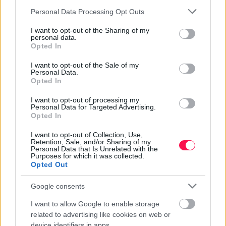
Please note that this website/app uses one or more Google
mindkét forma anyakönyvezhető női utónév. De mikor
Personal Data Processing Opt Outs
services and may gather and store information including but
van Fatima névnap, és melyik napon köszönthetjük fel a
not limited to your visit or usage behaviour. You may click to
I want to opt-out of the Sharing of my
Fatime nevű ismerőseinket? Mit jelent ez a dallamos
personal data.
grant or deny consent to Google and its third-party tags to
Opted In
név, és milyen becenevek illenek hozzá? Cikkünkben
use your data for below specified purposes in below Google
összegyűjtöttük a legfontosabb tudnivalókat.
consent section.
I want to opt-out of the Sale of my
Personal Data.
Opted In
I want to opt-out of processing my
Personal Data for Targeted Advertising.
GYAKRAN ISMÉTELT KÉRDÉSEK A
Opted In
FATIME NÉVNAPRÓL
I want to opt-out of Collection, Use,
Retention, Sale, and/or Sharing of my
MIKOR VAN FATIME NÉVNAP?
Personal Data that Is Unrelated with the
Purposes for which it was collected.
Fatime hagyományos névnapja
június 5-én
van. Ezen
Opted Out
a napon köszöntik Magyarországon leggyakrabban a
Google consents
Fatime nevűeket.
MILYEN EREDETŰ A FATIME NÉV?
I want to allow Google to enable storage
related to advertising like cookies on web or
A Fatime
arab
eredetű név.
device identifiers in apps.