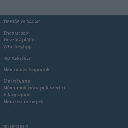
TIPPTÁR OLDALAK
Éhes utazó
Hozzátáplálás
Whiskeytipp
MIT KERESEL?
Névnaptár kuponok
Mai névnap
Névnapok hónapok szerint
Világnapok
Nemzeti ünnepek
IRJ NEKÜNK!