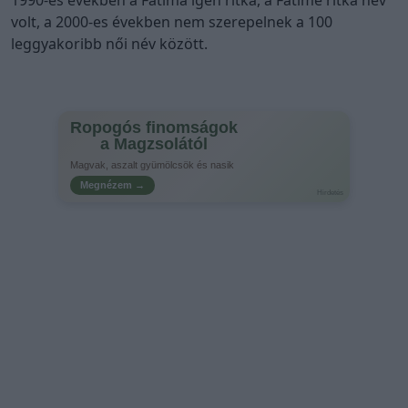
1990-es években a Fatima igen ritka, a Fatime ritka név
volt, a 2000-es években nem szerepelnek a 100
leggyakoribb női név között.
Ropogós finomságok
a Magzsolától
Magvak, aszalt gyümölcsök és nasik
Megnézem →
Hirdetés