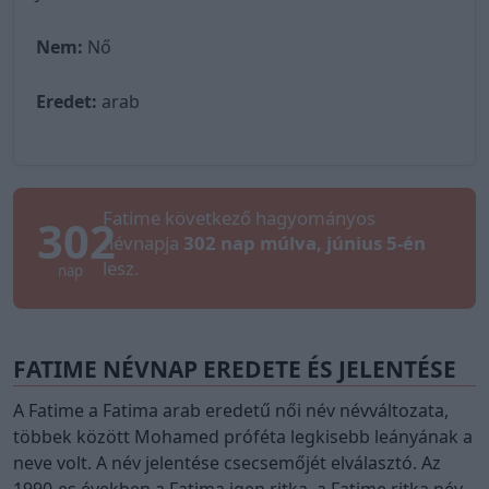
Nem:
Nő
Eredet:
arab
Fatime következő hagyományos
302
névnapja
302 nap múlva, június 5-én
lesz.
nap
FATIME NÉVNAP EREDETE ÉS JELENTÉSE
A Fatime a Fatima arab eredetű női név névváltozata,
többek között Mohamed próféta legkisebb leányának a
neve volt. A név jelentése csecsemőjét elválasztó. Az