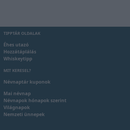
TIPPTÁR OLDALAK
Éhes utazó
Hozzátáplálás
Whiskeytipp
MIT KERESEL?
Névnaptár kuponok
Mai névnap
Névnapok hónapok szerint
Világnapok
Nemzeti ünnepek