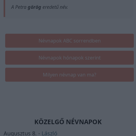
A Petra
görög
eredetű név.
Névnapok ABC sorrendben
Névnapok hónapok szerint
Milyen névnap van ma?
KÖZELGŐ NÉVNAPOK
Augusztus 8. -
László