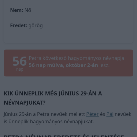
Nem:
Nő
Eredet:
görög
56
Petra következő hagyományos névnapja
56 nap múlva, október 2-án
lesz.
nap
KIK ÜNNEPLIK MÉG JÚNIUS 29-ÁN A
NÉVNAPJUKAT?
Június 29-án a Petra nevűek mellett
Péter
és
Pál
nevűek
is ünneplik hagyományos névnapjukat.