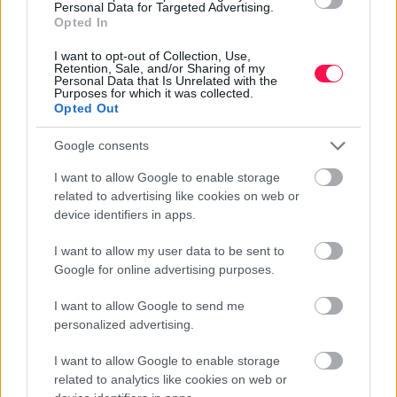
Personal Data for Targeted Advertising.
Opted In
I want to opt-out of Collection, Use,
Retention, Sale, and/or Sharing of my
Personal Data that Is Unrelated with the
Megható:
Purposes for which it was collected.
Opted Out
Drága Petra! Köszönöm, hogy vagy nekem.
Kívánom, hogy mindig olyan sok szeretetet és
Google consents
örömet kapj vissza az élettől, amennyit te adsz
I want to allow Google to enable storage
másoknak. Boldog névnapot!
related to advertising like cookies on web or
device identifiers in apps.
I want to allow my user data to be sent to
Google for online advertising purposes.
PETRA NÉVNAPI KÉPESLAP
I want to allow Google to send me
personalized advertising.
I want to allow Google to enable storage
related to analytics like cookies on web or