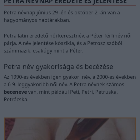
PETRA NÉVNAP EREDETE ÉS JELENTÉSE
Petra névnap június 29 -én és október 2 -án van a
hagyományos naptárakban.
Petra latin eredetű női keresztnév, a Péter férfinév női
párja. A név jelentése kőszikla, és a Petrosz szóból
számmazik, csakúgy mint a Péter.
Petra név gyakorisága és becézése
Az 1990-es években igen gyakori név, a 2000-es években
a 6-9. leggyakoribb női név. A Petra névnek számos
beceneve
van, mint például Peti, Petri, Petruska,
Petrácska.