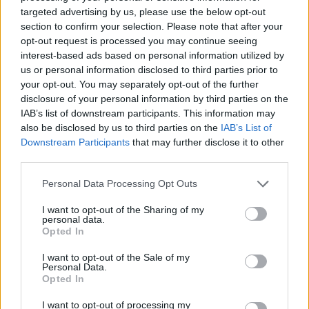
targeted advertising by us, please use the below opt-out
One Teaspoon And All The Worms In The
section to confirm your selection. Please note that after your
Body Die Instantly
opt-out request is processed you may continue seeing
interest-based ads based on personal information utilized by
us or personal information disclosed to third parties prior to
PETRA NÉVNAPI KÖSZÖNTŐ
your opt-out. You may separately opt-out of the further
disclosure of your personal information by third parties on the
IAB’s list of downstream participants. This information may
also be disclosed by us to third parties on the
IAB’s List of
Rövid:
Downstream Participants
that may further disclose it to other
Boldog névnapot, Petra! Kívánok sok örömet, jó
third parties.
egészséget és rengeteg szép pillanatot!
Please note that this website/app uses one or more Google
Personal Data Processing Opt Outs
services and may gather and store information including but
not limited to your visit or usage behaviour. You may click to
I want to opt-out of the Sharing of my
personal data.
grant or deny consent to Google and its third-party tags to
Opted In
use your data for below specified purposes in below Google
Kedves:
consent section.
I want to opt-out of the Sale of my
Kedves Petra! Névnapod alkalmából kívánom,
Personal Data.
Opted In
hogy szeretet, boldogság és vidámság kísérjen
I want to opt-out of processing my
minden napodon. Legyen csodaszép a mai napod!