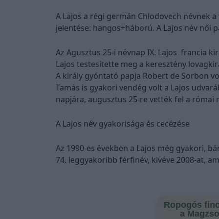
A Lajos a régi germán Chlodovech névnek a 
jelentése: hangos+háború. A Lajos név női pá
Az Agusztus 25-i névnap IX. Lajos francia ki
Lajos testesítette meg a keresztény lovagkir
A király gyóntató papja Robert de Sorbon vo
Tamás is gyakori vendég volt a Lajos udvar
napjára, augusztus 25-re vették fel a római 
A Lajos név gyakorisága és cecézése
Az 1990-es években a Lajos még gyakori, bá
74. leggyakoribb férfinév, kivéve 2008-at, a
Ropogós fin
a Magzso