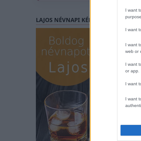
I want t
purpose
LAJOS NÉVNAPI KÉPESLAP
I want 
I want t
web or d
I want t
or app.
I want t
I want t
authenti