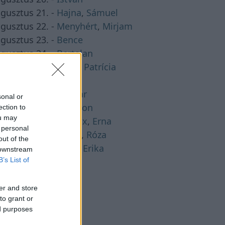
gusztus 21. -
Hajna
,
Sámuel
gusztus 22. -
Menyhért
,
Mirjam
gusztus 23. -
Bence
gusztus 24. -
Bertalan
gusztus 25. -
Lajos
,
Patrícia
gusztus 26. -
Izsó
gusztus 27. -
Gáspár
sonal or
gusztus 28. -
Ágoston
ection to
ou may
gusztus 29. -
Beatrix
,
Erna
 personal
gusztus 30. -
Rózsa
,
Róza
out of the
gusztus 31. -
Bella
,
Erika
 downstream
B’s List of
er and store
to grant or
ed purposes