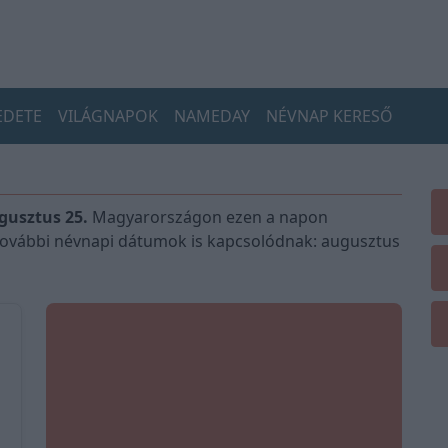
EDETE
VILÁGNAPOK
NAMEDAY
NÉVNAP KERESŐ
usztus 25.
Magyarországon ezen a napon
 további névnapi dátumok is kapcsolódnak: augusztus