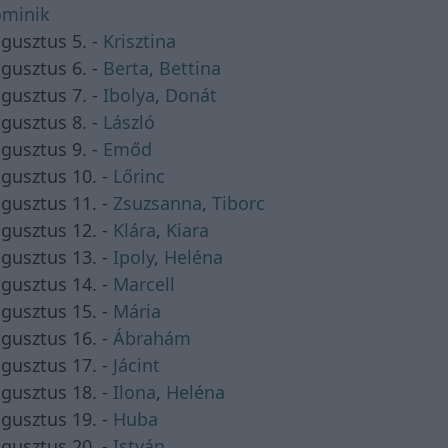
minik
gusztus 5. -
Krisztina
gusztus 6. -
Berta
,
Bettina
gusztus 7. -
Ibolya
,
Donát
gusztus 8. -
László
gusztus 9. -
Emőd
gusztus 10. -
Lőrinc
gusztus 11. -
Zsuzsanna
,
Tiborc
gusztus 12. -
Klára
,
Kiara
gusztus 13. -
Ipoly
,
Heléna
gusztus 14. -
Marcell
gusztus 15. -
Mária
gusztus 16. -
Ábrahám
gusztus 17. -
Jácint
gusztus 18. -
Ilona
,
Heléna
gusztus 19. -
Huba
gusztus 20. -
István