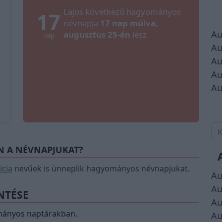
Lajos következő hagyományos
17
névnapja
17 nap múlva,
Au
augusztus 25-én
lesz.
nap
Au
Au
Au
Au
N A NÉVNAPJUKAT?
ícia
nevűek is ünneplik hagyományos névnapjukat.
Au
Au
NTÉSE
Au
mányos naptárakban.
Au