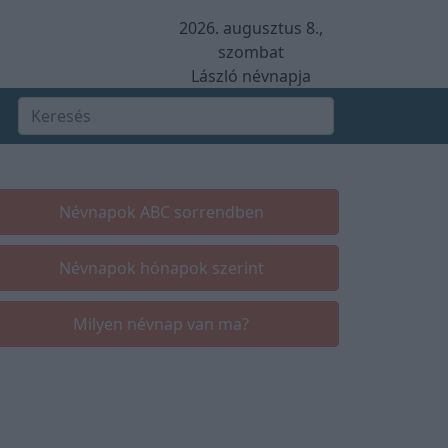
2026. augusztus 8.,
szombat
László névnapja
Névnapok ABC sorrendben
Névnapok hónapok szerint
Milyen névnap van ma?