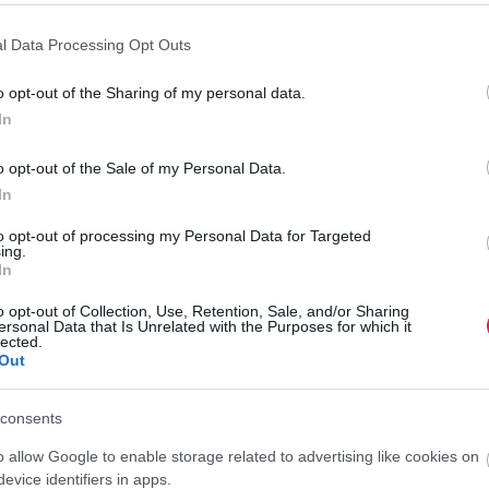
l Data Processing Opt Outs
örömet, jó egészséget és rengeteg szép pillanatot!
o opt-out of the Sharing of my personal data.
In
o opt-out of the Sale of my Personal Data.
In
kívánom, hogy szeretet, boldogság és vidámság
to opt-out of processing my Personal Data for Targeted
sodaszép a mai napod!
ing.
In
o opt-out of Collection, Use, Retention, Sale, and/or Sharing
ersonal Data that Is Unrelated with the Purposes for which it
lected.
Out
ekem. Kívánom, hogy mindig olyan sok szeretetet
consents
mennyit te adsz másoknak. Boldog névnapot!
o allow Google to enable storage related to advertising like cookies on
evice identifiers in apps.