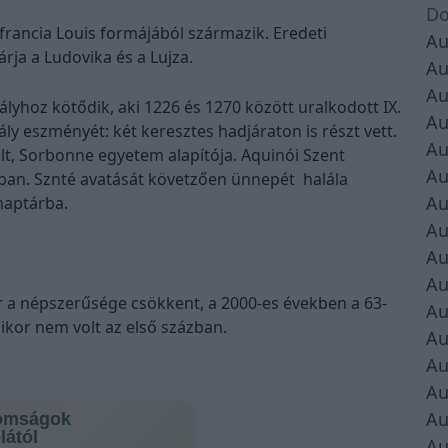
Do
francia Louis formájából származik. Eredeti
Au
rja a Ludovika és a Lujza.
Au
Au
rályhoz kötődik, aki 1226 és 1270 között uralkodott IX.
Au
ály eszményét: két keresztes hadjáraton is részt vett.
Au
lt, Sorbonne egyetem alapítója. Aquinói Szent
Au
ában. Sznté avatását követzően ünnepét halála
Au
naptárba.
Au
Au
Au
r a népszerűsége csökkent, a 2000-es években a 63-
Au
mikor nem volt az első százban.
Au
Au
Au
Au
omságok
lától
Au