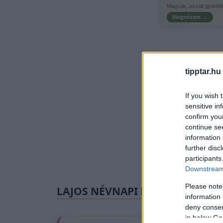
Magvak, aszalt gyümöl
Megnézem →
tipptar.hu
If you wish 
sensitive in
confirm you
continue se
information 
further disc
participants
Downstream 
Please note
LAJOS NÉVNAPI KÖSZÖNTŐ
information 
deny consent
in below Go