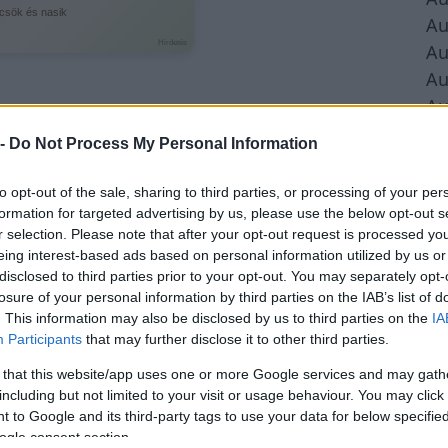
csök és nasik
Au
Hirdetés
Au
Au
Au
Au
 -
Do Not Process My Personal Information
Au
Au
to opt-out of the sale, sharing to third parties, or processing of your per
Au
formation for targeted advertising by us, please use the below opt-out s
r selection. Please note that after your opt-out request is processed y
Au
eing interest-based ads based on personal information utilized by us or
Au
disclosed to third parties prior to your opt-out. You may separately opt-
Au
losure of your personal information by third parties on the IAB’s list of
. This information may also be disclosed by us to third parties on the
IA
Participants
that may further disclose it to other third parties.
 that this website/app uses one or more Google services and may gath
including but not limited to your visit or usage behaviour. You may click 
 to Google and its third-party tags to use your data for below specifi
ogle consent section.