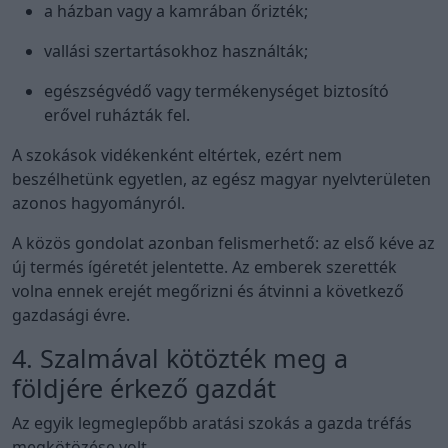
a házban vagy a kamrában őrizték;
vallási szertartásokhoz használták;
egészségvédő vagy termékenységet biztosító
erővel ruházták fel.
A szokások vidékenként eltértek, ezért nem
beszélhetünk egyetlen, az egész magyar nyelvterületen
azonos hagyományról.
A közös gondolat azonban felismerhető: az első kéve az
új termés ígéretét jelentette. Az emberek szerették
volna ennek erejét megőrizni és átvinni a következő
gazdasági évre.
4. Szalmával kötözték meg a
földjére érkező gazdát
Az egyik legmeglepőbb aratási szokás a gazda tréfás
megkötözése volt.