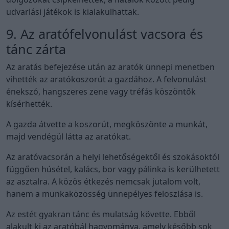
udvarlási játékok is kialakulhattak.
9. Az aratófelvonulást vacsora és
tánc zárta
Az aratás befejezése után az aratók ünnepi menetben
vihették az aratókoszorút a gazdához. A felvonulást
énekszó, hangszeres zene vagy tréfás köszöntők
kísérhették.
A gazda átvette a koszorút, megköszönte a munkát,
majd vendégül látta az aratókat.
Az aratóvacsorán a helyi lehetőségektől és szokásoktól
függően húsétel, kalács, bor vagy pálinka is kerülhetett
az asztalra. A közös étkezés nemcsak jutalom volt,
hanem a munkaközösség ünnepélyes feloszlása is.
Az estét gyakran tánc és mulatság követte. Ebből
alakult ki az aratóbál hagyománya, amely később sok