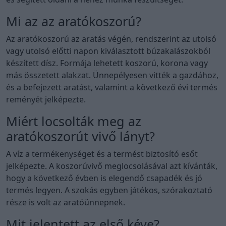
Mi az az aratókoszorú?
Az aratókoszorú az aratás végén, rendszerint az utolsó
vagy utolsó előtti napon kiválasztott búzakalászokból
készített dísz. Formája lehetett koszorú, korona vagy
más összetett alakzat. Ünnepélyesen vitték a gazdához,
és a befejezett aratást, valamint a következő évi termés
reményét jelképezte.
Miért locsolták meg az
aratókoszorút vivő lányt?
A víz a termékenységet és a termést biztosító esőt
jelképezte. A koszorúvivő meglocsolásával azt kívánták,
hogy a következő évben is elegendő csapadék és jó
termés legyen. A szokás egyben játékos, szórakoztató
része is volt az aratóünnepnek.
Mit jelentett az első kéve?