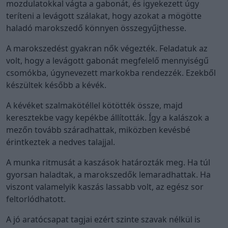
mozdulatokkal vágta a gabonát, és igyekezett úgy
teríteni a levágott szálakat, hogy azokat a mögötte
haladó marokszedő könnyen összegyűjthesse.
A marokszedést gyakran nők végezték. Feladatuk az
volt, hogy a levágott gabonát megfelelő mennyiségű
csomókba, úgynevezett markokba rendezzék. Ezekből
készültek később a kévék.
A kévéket szalmakötéllel kötötték össze, majd
keresztekbe vagy kepékbe állították. Így a kalászok a
mezőn tovább száradhattak, miközben kevésbé
érintkeztek a nedves talajjal.
A munka ritmusát a kaszások határozták meg. Ha túl
gyorsan haladtak, a marokszedők lemaradhattak. Ha
viszont valamelyik kaszás lassabb volt, az egész sor
feltorlódhatott.
A jó aratócsapat tagjai ezért szinte szavak nélkül is