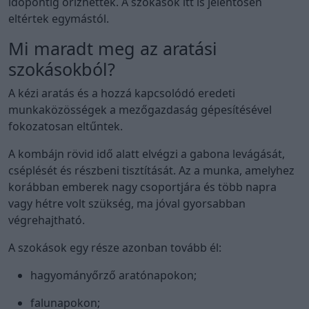
időpontig őrizhették. A szokások itt is jelentősen
eltértek egymástól.
Mi maradt meg az aratási
szokásokból?
A kézi aratás és a hozzá kapcsolódó eredeti
munkaközösségek a mezőgazdaság gépesítésével
fokozatosan eltűntek.
A kombájn rövid idő alatt elvégzi a gabona levágását,
cséplését és részbeni tisztítását. Az a munka, amelyhez
korábban emberek nagy csoportjára és több napra
vagy hétre volt szükség, ma jóval gyorsabban
végrehajtható.
A szokások egy része azonban tovább él:
hagyományőrző aratónapokon;
falunapokon;