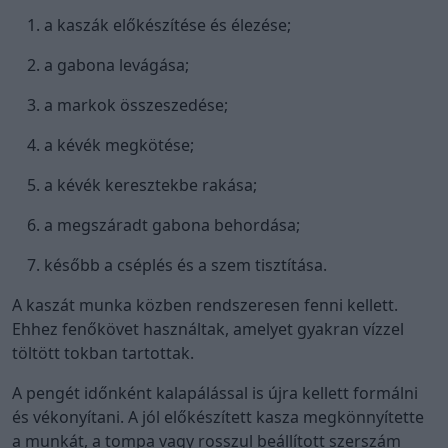
a kaszák előkészítése és élezése;
a gabona levágása;
a markok összeszedése;
a kévék megkötése;
a kévék keresztekbe rakása;
a megszáradt gabona behordása;
később a cséplés és a szem tisztítása.
A kaszát munka közben rendszeresen fenni kellett.
Ehhez fenőkövet használtak, amelyet gyakran vízzel
töltött tokban tartottak.
A pengét időnként kalapálással is újra kellett formálni
és vékonyítani. A jól előkészített kasza megkönnyítette
a munkát, a tompa vagy rosszul beállított szerszám