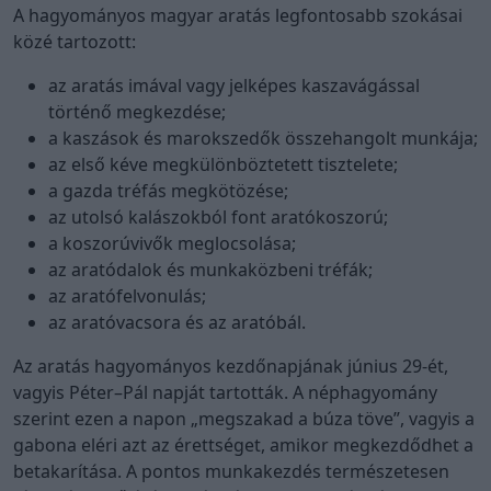
A hagyományos magyar aratás legfontosabb szokásai
közé tartozott:
az aratás imával vagy jelképes kaszavágással
történő megkezdése;
a kaszások és marokszedők összehangolt munkája;
az első kéve megkülönböztetett tisztelete;
a gazda tréfás megkötözése;
az utolsó kalászokból font aratókoszorú;
a koszorúvivők meglocsolása;
az aratódalok és munkaközbeni tréfák;
az aratófelvonulás;
az aratóvacsora és az aratóbál.
Az aratás hagyományos kezdőnapjának június 29-ét,
vagyis Péter–Pál napját tartották. A néphagyomány
szerint ezen a napon „megszakad a búza töve”, vagyis a
gabona eléri azt az érettséget, amikor megkezdődhet a
betakarítása. A pontos munkakezdés természetesen