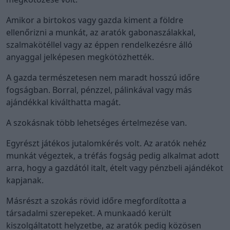
Amikor a birtokos vagy gazda kiment a földre
ellenőrizni a munkát, az aratók gabonaszálakkal,
szalmakötéllel vagy az éppen rendelkezésre álló
anyaggal jelképesen megkötözhették.
A gazda természetesen nem maradt hosszú időre
fogságban. Borral, pénzzel, pálinkával vagy más
ajándékkal kiválthatta magát.
A szokásnak több lehetséges értelmezése van.
Egyrészt játékos jutalomkérés volt. Az aratók nehéz
munkát végeztek, a tréfás fogság pedig alkalmat adott
arra, hogy a gazdától italt, ételt vagy pénzbeli ajándékot
kapjanak.
Másrészt a szokás rövid időre megfordította a
társadalmi szerepeket. A munkaadó került
kiszolgáltatott helyzetbe, az aratók pedig közösen