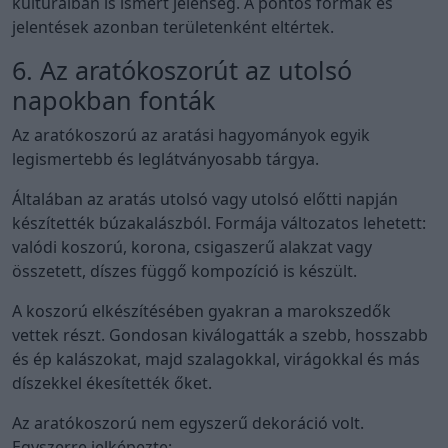
kultúráiban is ismert jelenség. A pontos formák és
jelentések azonban területenként eltértek.
6. Az aratókoszorút az utolsó
napokban fonták
Az aratókoszorú az aratási hagyományok egyik
legismertebb és leglátványosabb tárgya.
Általában az aratás utolsó vagy utolsó előtti napján
készítették búzakalászból. Formája változatos lehetett:
valódi koszorú, korona, csigaszerű alakzat vagy
összetett, díszes függő kompozíció is készült.
A koszorú elkészítésében gyakran a marokszedők
vettek részt. Gondosan kiválogatták a szebb, hosszabb
és ép kalászokat, majd szalagokkal, virágokkal és más
díszekkel ékesítették őket.
Az aratókoszorú nem egyszerű dekoráció volt.
Egyszerre jelképezte: