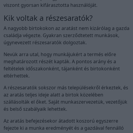
viszont gyorsan kifárasztotta használóját.
Kik voltak a részesaratók?
A nagyobb birtokokon az aratást nem kizárólag a gazda
családja végezte. Gyakran szerződtetett munkások,
úgynevezett részesaratók dolgoztak.
Nevük arra utal, hogy munkájukért a termés előre
meghatározott részét kapták. A pontos arány és a
feltételek időszakonként, tájanként és birtokonként
eltérhettek.
A részesaratók sokszor más településekről érkeztek, és
az aratás teljes ideje alatt a birtok közelében
szállásolták el őket. Saját munkaszervezetük, vezetőjük
és belső szabályaik lehettek.
Az aratás befejezésekor átadott koszorú egyszerre
fejezte ki a munka eredményét és a gazdával fennálló