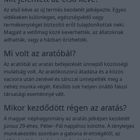
Az első kéve az új termés kezdetét jelképezte. Egyes
vidékeken különleges, egészségvédő vagy
termékenységet biztosító erőt tulajdonítottak neki.
Magjait a vetőmag közé keverhették, az állatoknak
adhatták, vagy a házban őrizhették.
Mi volt az aratóbál?
Az aratóbál az aratás befejezését ünneplő közösségi
mulatság volt. Az aratókoszorú átadása és a közös
vacsora után zenével és tánccal ünnepelték meg a
nehéz munka végét. Később sok helyen önálló falusi
társasági eseménnyé vált.
Mikor kezdődött régen az aratás?
A magyar néphagyomány az aratás jelképes kezdetét
június 29-éhez, Péter–Pál napjához kötötte. A tényleges
munkakezdés azonban a gabona érettségétől, az