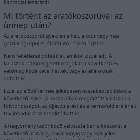
kapcsolat lezárását.
Mi történt az aratókoszorúval az
ünnep után?
Az aratókoszorút gyakran a ház, a csűr vagy más
gazdasági épület jól látható részén őrizték.
Nem feltétlenül dobták el, amikor kiszáradt. A
kalászokból kipergetett magokat a következő évi
vetőmag közé keverhették, vagy az állatoknak
adhatták.
Ezzel az előző termés jelképesen összekapcsolódott a
következő évivel. A koszorúban megőrzött kalászok a
folytonosságot, az újjászületést és a termőföld erejének
továbbadását szimbolizálhatták.
A hagyomány különböző változataiban a koszorút a
következő aratásig, karácsonyig vagy más jeles