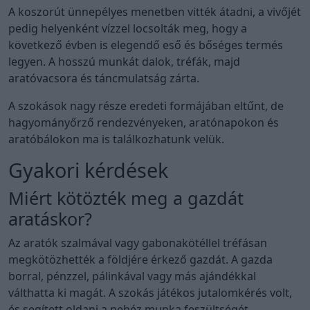
A koszorút ünnepélyes menetben vitték átadni, a vivőjét
pedig helyenként vízzel locsolták meg, hogy a
következő évben is elegendő eső és bőséges termés
legyen. A hosszú munkát dalok, tréfák, majd
aratóvacsora és táncmulatság zárta.
A szokások nagy része eredeti formájában eltűnt, de
hagyományőrző rendezvényeken, aratónapokon és
aratóbálokon ma is találkozhatunk velük.
Gyakori kérdések
Miért kötözték meg a gazdát
aratáskor?
Az aratók szalmával vagy gabonakötéllel tréfásan
megkötözhették a földjére érkező gazdát. A gazda
borral, pénzzel, pálinkával vagy más ajándékkal
válthatta ki magát. A szokás játékos jutalomkérés volt,
és segített oldani a nehéz munka feszültségét.