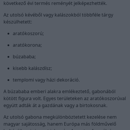
következő évi termés reményét jelképezhették.
Az utolsó kévéből vagy kalászokból többféle tárgy
készülhetett:
aratókoszorú;
aratókorona;
búzababa;
kisebb kalászdísz;
templomi vagy házi dekoráció.
A búzababa emberi alakra emlékeztető, gabonából
kötött figura volt. Egyes területeken az aratókoszorúval
együtt adták át a gazdának vagy a birtokosnak.
Az utolsó gabona megkülönböztetett kezelése nem
magyar sajátosság, hanem Európa más földművelő