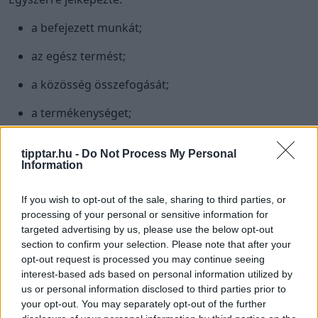
a befejezett munkát;
az egész termést;
a közösség összefogását;
a termékenységet;
valamint a következő évi aratás reményét.
tipptar.hu -
Do Not Process My Personal
Information
A koszorút ünnepélyesen vitték a gazdához vagy a
földesúrhoz. Az átadás gyakran verses köszöntővel,
If you wish to opt-out of the sale, sharing to third parties, or
dallal és jókívánságokkal történt.
processing of your personal or sensitive information for
targeted advertising by us, please use the below opt-out
Az aratóünnepek hagyománya szerint a részesaratók
section to confirm your selection. Please note that after your
az aratás befejezése után gabonakalászból és mezei
opt-out request is processed you may continue seeing
virágokból koszorút fontak, majd azt ünnepi menetben
interest-based ads based on personal information utilized by
vitték átadni.
us or personal information disclosed to third parties prior to
your opt-out. You may separately opt-out of the further
7. Meglocsolták az aratókoszorút