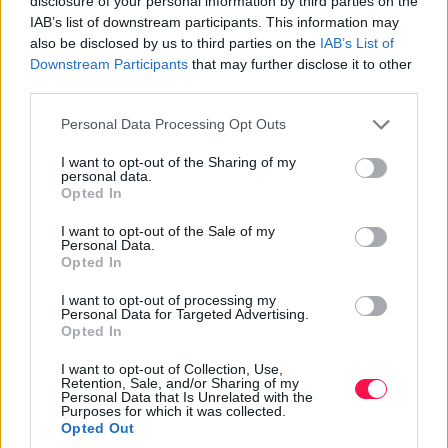
disclosure of your personal information by third parties on the
vivő lányt
IAB’s list of downstream participants. This information may
also be disclosed by us to third parties on the
IAB’s List of
Mai szemmel különösnek tűnhet, hogy az
Downstream Participants
that may further disclose it to other
aratókoszorút vivő személyt egyes vidékeken vízzel
third parties.
öntötték le.
Please note that this website/app uses one or more Google
Personal Data Processing Opt Outs
services and may gather and store information including but
A locsolás mögött valószínűleg termékenységi és
not limited to your visit or usage behaviour. You may click to
I want to opt-out of the Sharing of my
esővarázsló képzetek álltak. A víz az életet, a
personal data.
grant or deny consent to Google and its third-party tags to
növekedést és a következő évi termést biztosító
Opted In
use your data for below specified purposes in below Google
csapadékot jelképezte.
consent section.
I want to opt-out of the Sale of my
Personal Data.
A koszorúvivő meglocsolásával azt kívánhatták, hogy a
Opted In
következő esztendőben se legyen hiány esőből, és
I want to opt-out of processing my
ismét bőséges gabona teremjen.
Personal Data for Targeted Advertising.
Opted In
A hagyomány természetesen tréfás eseményként is
működött. A koszorút vivő fiatal nő vagy lány
I want to opt-out of Collection, Use,
Retention, Sale, and/or Sharing of my
valószínűleg számított a locsolásra, a közösség pedig
Personal Data that Is Unrelated with the
Purposes for which it was collected.
nevetéssel, énekkel kísérte a jelenetet.
Opted Out