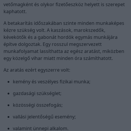
vetőmagként és olykor fizetőeszköz helyett is szerepet
kaphatott.
A betakarítás időszakában szinte minden munkaképes
kézre szükség volt. A kaszások, marokszedők,
kévekötők és a gabonát hordók egymás munkájára
építve dolgoztak. Egy rosszul megszervezett
munkafolyamat lassíthatta az egész aratást, miközben
egy közelgő vihar miatt minden óra számíthatott.
Az aratás ezért egyszerre volt:
kemény és veszélyes fizikai munka;
gazdasági szükséglet;
közösségi összefogás;
vallási jelentőségű esemény;
valamint ünnepi alkalom.