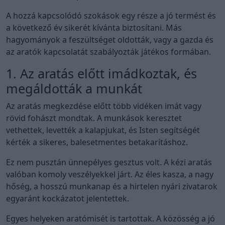
A hozzá kapcsolódó szokások egy része a jó termést és
a következő év sikerét kívánta biztosítani. Más
hagyományok a feszültséget oldották, vagy a gazda és
az aratók kapcsolatát szabályozták játékos formában.
1. Az aratás előtt imádkoztak, és
megáldották a munkát
Az aratás megkezdése előtt több vidéken imát vagy
rövid fohászt mondtak. A munkások keresztet
vethettek, levették a kalapjukat, és Isten segítségét
kérték a sikeres, balesetmentes betakarításhoz.
Ez nem pusztán ünnepélyes gesztus volt. A kézi aratás
valóban komoly veszélyekkel járt. Az éles kasza, a nagy
hőség, a hosszú munkanap és a hirtelen nyári zivatarok
egyaránt kockázatot jelentettek.
Egyes helyeken aratómisét is tartottak. A közösség a jó