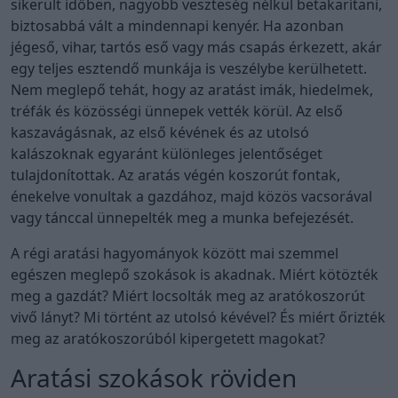
sikerült időben, nagyobb veszteség nélkül betakarítani,
biztosabbá vált a mindennapi kenyér. Ha azonban
jégeső, vihar, tartós eső vagy más csapás érkezett, akár
egy teljes esztendő munkája is veszélybe kerülhetett.
Nem meglepő tehát, hogy az aratást imák, hiedelmek,
tréfák és közösségi ünnepek vették körül. Az első
kaszavágásnak, az első kévének és az utolsó
kalászoknak egyaránt különleges jelentőséget
tulajdonítottak. Az aratás végén koszorút fontak,
énekelve vonultak a gazdához, majd közös vacsorával
vagy tánccal ünnepelték meg a munka befejezését.
A régi aratási hagyományok között mai szemmel
egészen meglepő szokások is akadnak. Miért kötözték
meg a gazdát? Miért locsolták meg az aratókoszorút
vivő lányt? Mi történt az utolsó kévével? És miért őrizték
meg az aratókoszorúból kipergetett magokat?
Aratási szokások röviden