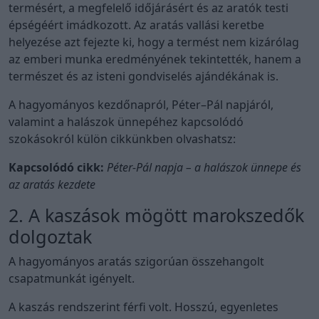
termésért, a megfelelő időjárásért és az aratók testi
épségéért imádkozott. Az aratás vallási keretbe
helyezése azt fejezte ki, hogy a termést nem kizárólag
az emberi munka eredményének tekintették, hanem a
természet és az isteni gondviselés ajándékának is.
A hagyományos kezdőnapról, Péter–Pál napjáról,
valamint a halászok ünnepéhez kapcsolódó
szokásokról külön cikkünkben olvashatsz:
Kapcsolódó cikk:
Péter-Pál napja – a halászok ünnepe és
az aratás kezdete
2. A kaszások mögött marokszedők
dolgoztak
A hagyományos aratás szigorúan összehangolt
csapatmunkát igényelt.
A kaszás rendszerint férfi volt. Hosszú, egyenletes