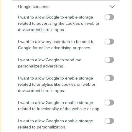
Ez jól mutatja, hogy a régi népszokásokban a mágikus
Google consents
jelentés, a közösségi játék és a szórakozás gyakran
elválaszthatatlanul összekapcsolódott.
I want to allow Google to enable storage
related to advertising like cookies on web or
8. Aratódalokkal és tréfákkal tették
device identifiers in apps.
elviselhetőbbé a munkát
I want to allow my user data to be sent to
Google for online advertising purposes.
A kézi aratás fizikailag megterhelő, monoton és
hosszadalmas munka volt. A nap hajnalban
I want to allow Google to send me
kezdődhetett, és kisebb megszakításokkal estig
personalized advertising.
tarthatott.
I want to allow Google to enable storage
Az éneklés segíthetett fenntartani a munkaritmust,
related to analytics like cookies on web or
összekovácsolta a csoportot, és elterelte a figyelmet a
device identifiers in apps.
fáradtságról.
I want to allow Google to enable storage
Az aratódalokat nem feltétlenül folyamatosan, kaszálás
related to functionality of the website or app.
közben énekelték. A munkába menet, hazafelé, a
I want to allow Google to enable storage
kezdéskor, a befejezéskor vagy a pihenők idején is
related to personalization.
megszólalhattak. A gépesítés és az egyre gyorsabb