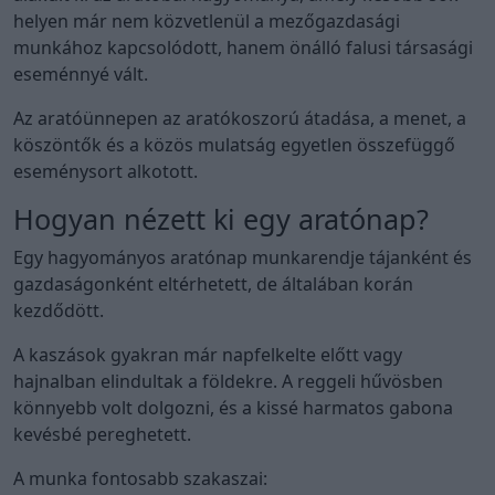
helyen már nem közvetlenül a mezőgazdasági
munkához kapcsolódott, hanem önálló falusi társasági
eseménnyé vált.
Az aratóünnepen az aratókoszorú átadása, a menet, a
köszöntők és a közös mulatság egyetlen összefüggő
eseménysort alkotott.
Hogyan nézett ki egy aratónap?
Egy hagyományos aratónap munkarendje tájanként és
gazdaságonként eltérhetett, de általában korán
kezdődött.
A kaszások gyakran már napfelkelte előtt vagy
hajnalban elindultak a földekre. A reggeli hűvösben
könnyebb volt dolgozni, és a kissé harmatos gabona
kevésbé pereghetett.
A munka fontosabb szakaszai: