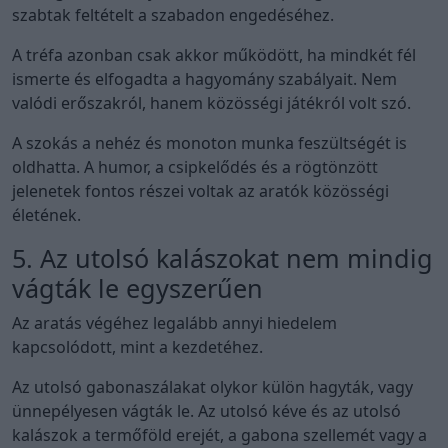
szabtak feltételt a szabadon engedéséhez.
A tréfa azonban csak akkor működött, ha mindkét fél
ismerte és elfogadta a hagyomány szabályait. Nem
valódi erőszakról, hanem közösségi játékról volt szó.
A szokás a nehéz és monoton munka feszültségét is
oldhatta. A humor, a csipkelődés és a rögtönzött
jelenetek fontos részei voltak az aratók közösségi
életének.
5. Az utolsó kalászokat nem mindig
vágták le egyszerűen
Az aratás végéhez legalább annyi hiedelem
kapcsolódott, mint a kezdetéhez.
Az utolsó gabonaszálakat olykor külön hagyták, vagy
ünnepélyesen vágták le. Az utolsó kéve és az utolsó
kalászok a termőföld erejét, a gabona szellemét vagy a