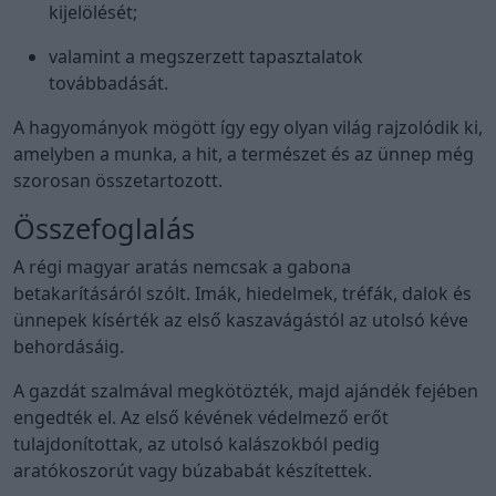
kijelölését;
valamint a megszerzett tapasztalatok
továbbadását.
A hagyományok mögött így egy olyan világ rajzolódik ki,
amelyben a munka, a hit, a természet és az ünnep még
szorosan összetartozott.
Összefoglalás
A régi magyar aratás nemcsak a gabona
betakarításáról szólt. Imák, hiedelmek, tréfák, dalok és
ünnepek kísérték az első kaszavágástól az utolsó kéve
behordásáig.
A gazdát szalmával megkötözték, majd ajándék fejében
engedték el. Az első kévének védelmező erőt
tulajdonítottak, az utolsó kalászokból pedig
aratókoszorút vagy búzababát készítettek.