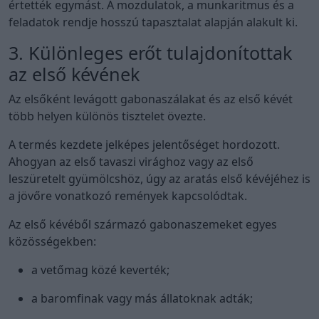
értették egymást. A mozdulatok, a munkaritmus és a
feladatok rendje hosszú tapasztalat alapján alakult ki.
3. Különleges erőt tulajdonítottak
az első kévének
Az elsőként levágott gabonaszálakat és az első kévét
több helyen különös tisztelet övezte.
A termés kezdete jelképes jelentőséget hordozott.
Ahogyan az első tavaszi virághoz vagy az első
leszüretelt gyümölcshöz, úgy az aratás első kévéjéhez is
a jövőre vonatkozó remények kapcsolódtak.
Az első kévéből származó gabonaszemeket egyes
közösségekben:
a vetőmag közé keverték;
a baromfinak vagy más állatoknak adták;