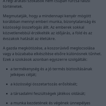
A régi aratási szokások nem csupán furcsa falusi
történetek.
Megmutatják, hogy a mindennapi kenyér mögött
korábban mennyi emberi munka, bizonytalanság és
közösségi összefogás állt. Az emberek sokkal
közvetlenebbül érzékelték az időjárás, a föld és az
évszakok hatását az életükre.
A gazda megkötözése, a koszorúvivő meglocsolása
vagy a búzababa elkészítése elsőre különösnek tűnhet.
Ezek a szokások azonban egyszerre szolgálták:
a termékenység és a jó termés biztosításának
jelképes célját;
a közösségi összetartozás erősítését;
a társadalmi feszültségek játékos oldását;
a munka kezdetének és végének ünnepélyes