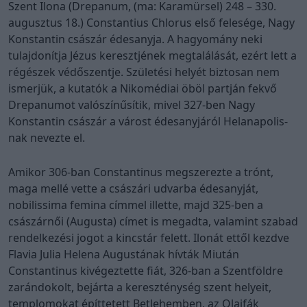
Szent Ilona (Drepanum, (ma: Karamürsel) 248 – 330.
augusztus 18.) Constantius Chlorus első felesége, Nagy
Konstantin császár édesanyja. A hagyomány neki
tulajdonítja Jézus keresztjének megtalálását, ezért lett a
régészek védőszentje. Születési helyét biztosan nem
ismerjük, a kutatók a Nikomédiai öböl partján fekvő
Drepanumot valószínűsítik, mivel 327-ben Nagy
Konstantin császár a várost édesanyjáról Helanapolis-
nak nevezte el.
Amikor 306-ban Constantinus megszerezte a trónt,
maga mellé vette a császári udvarba édesanyját,
nobilissima femina címmel illette, majd 325-ben a
császárnői (Augusta) címet is megadta, valamint szabad
rendelkezési jogot a kincstár felett. Ilonát ettől kezdve
Flavia Julia Helena Augustának hívták Miután
Constantinus kivégeztette fiát, 326-ban a Szentföldre
zarándokolt, bejárta a kereszténység szent helyeit,
templomokat építtetett Betlehemben, az Olajfák