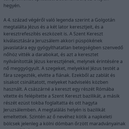
hegyén.
A 4. század végéről való legenda szerint a Golgotán
megtalálta Jézus és a két lator keresztjeit, és a
keresztrefeszítés eszközeit is. A Szent Kereszt
kiválasztására Jeruzsálem akkori püspökének
javaslatára egy gyógyíthatatlan betegségben szenvedő
nőhöz vitték a darabokat, és azt a keresztet
nyilvánították Jézus keresztjének, melynek érintésére a
nő meggyógyult. A szegeket, melyekkel Jézus testét a
fára szegezték, elvitte a fiának. Ezekből az zablát és
sisakot csináltatott, melyeket hadviselés közben
használt. A császárné a kereszt egy részét Rómába
vitette és felépítette a Szent Kereszt bazilikát, a másik
részét ezüst tokba foglaltatta és ott hagyta
Jeruzsálemben. A megtalálás helyén is bazilikát
emeltettek. Szintén az ő nevéhez kötik a napkeleti
bölcsek jelenleg a kölni dómban őrzött maradványainak