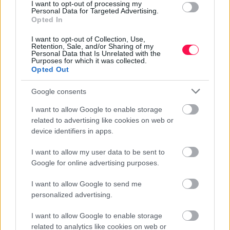
I want to opt-out of processing my
Augusztus 7. -
Ibolya
,
Donát
Personal Data for Targeted Advertising.
Opted In
Augusztus 8. -
László
Augusztus 9. -
Emőd
I want to opt-out of Collection, Use,
Retention, Sale, and/or Sharing of my
Augusztus 10. -
Lőrinc
Personal Data that Is Unrelated with the
Purposes for which it was collected.
Augusztus 11. -
Zsuzsanna
,
Tiborc
Opted Out
NÉVNAP KERESŐ
Google consents
Keres
I want to allow Google to enable storage
related to advertising like cookies on web or
device identifiers in apps.
AUGUSZTUS HÓNAP NÉVNAPOK
I want to allow my user data to be sent to
Augusztus 1. -
Boglárka
Google for online advertising purposes.
Augusztus 2. -
Lehel
Augusztus 3. -
Hermina
I want to allow Google to send me
personalized advertising.
Augusztus 4. -
Dominika
,
Domonkos
,
Dominik
Augusztus 5. -
Krisztina
I want to allow Google to enable storage
Augusztus 6. -
Berta
,
Bettina
related to analytics like cookies on web or