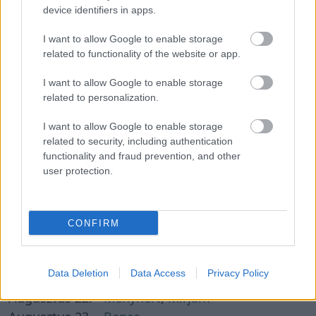
Augusztus 7. -
Ibolya
,
Donát
device identifiers in apps.
Augusztus 8. -
László
I want to allow Google to enable storage
Augusztus 9. -
Emőd
related to functionality of the website or app.
Augusztus 10. -
Lőrinc
I want to allow Google to enable storage
Augusztus 11. -
Zsuzsanna
,
Tiborc
related to personalization.
Augusztus 12. -
Klára
,
Kiara
Augusztus 13. -
Ipoly
,
Heléna
I want to allow Google to enable storage
related to security, including authentication
Augusztus 14. -
Marcell
functionality and fraud prevention, and other
Augusztus 15. -
Mária
user protection.
Augusztus 16. -
Ábrahám
Augusztus 17. -
Jácint
Augusztus 18. -
Ilona
,
Heléna
CONFIRM
Augusztus 19. -
Huba
Augusztus 20. -
István
Data Deletion
Data Access
Privacy Policy
Augusztus 21. -
Hajna
,
Sámuel
Augusztus 22. -
Menyhért
,
Mirjam