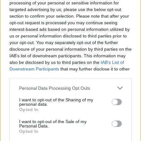
processing of your personal or sensitive information for
targeted advertising by us, please use the below opt-out
section to confirm your selection. Please note that after your
opt-out request is processed you may continue seeing
interest-based ads based on personal information utilized by
us or personal information disclosed to third parties prior to
your opt-out. You may separately opt-out of the further
disclosure of your personal information by third parties on the
Névnapok ABC sorrendben
IAB’s list of downstream participants. This information may
also be disclosed by us to third parties on the
IAB’s List of
Névnapok hónapok szerint
Downstream Participants
that may further disclose it to other
third parties.
Milyen névnap van ma?
Please note that this website/app uses one or more Google
Personal Data Processing Opt Outs
services and may gather and store information including but
not limited to your visit or usage behaviour. You may click to
I want to opt-out of the Sharing of my
personal data.
grant or deny consent to Google and its third-party tags to
Opted In
use your data for below specified purposes in below Google
consent section.
I want to opt-out of the Sale of my
Personal Data.
Opted In
KÖZELGŐ NÉVNAPOK