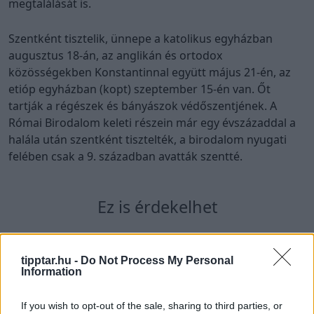
megtalálását is.
Szentként tisztelik, ünnepe a katolikus egyházban
augusztus 18-án, az anglikán és ortodox
közösségekben Konstantinnal együtt május 21-én, az
etióp egyházban (kopt) szeptember 15-én van. Őt
tartják a régészek és bányászok védőszentjének. A
Római Birodalom keleti részein már egy évszázaddal a
halála után szentként tisztelték, a birodalom nyugati
felében csak a 9. században avatták szentté.
Ez is érdekelhet
tipptar.hu -
Do Not Process My Personal
Information
If you wish to opt-out of the sale, sharing to third parties, or