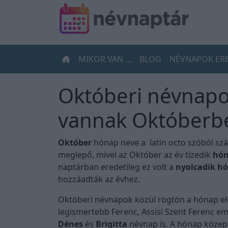
MIKOR VAN ...
BLOG
NÉVNAPOK ER
Októberi névnapo
vannak Októberb
Október
hónap neve a latin octo szóból szá
meglepő, mivel az Október az év tizedik
hón
naptárban eredetileg ez volt a
nyolcadik h
hozzáadták az évhez.
Októberi névnapok közül rögtön a hónap el
legismertebb Ferenc, Assisi Szent Ferenc e
Dénes
és
Brigitta
névnap is. A hónap közep