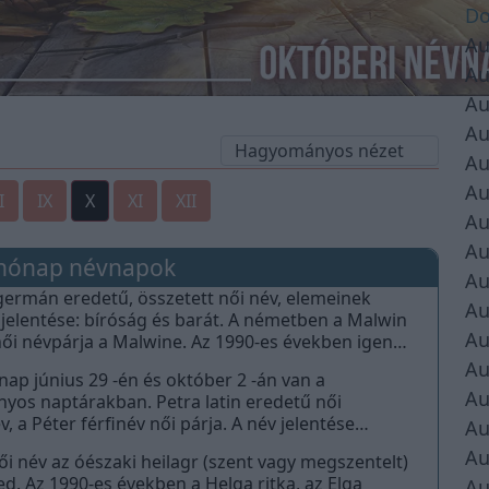
Do
Au
Au
Au
Au
Au
Au
I
IX
X
XI
XII
Au
Au
hónap névnapok
Au
germán eredetű, összetett női név, elemeinek
Au
 jelentése: bíróság és barát. A németben a Malwin
Au
 női névpárja a Malwine. Az 1990-es években igen
, a 2000-es években nem szerepel a 100
Au
nap június 29 -én és október 2 -án van a
ibb női név között.
Au
árakban. Petra latin eredetű női
, a Péter férfinév női párja. A név jelentése
Au
 és a Petrosz szóból számmazik, csakúgy mint a
Au
ői név az óészaki heilagr (szent vagy megszentelt)
ed. Az 1990-es években a Helga ritka, az Elga
Au