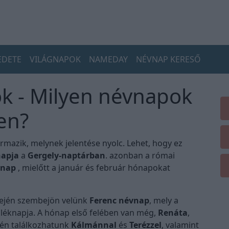
EDETE
VILÁGNAPOK
NAMEDAY
NÉVNAP KERESŐ
k - Milyen névnapok
en?
rmazik, melynek jelentése nyolc. Lehet, hogy ez
apja
a
Gergely-naptárban
. azonban a római
ónap
, mielőtt a január és február hónapokat
ején szembejön velünk
Ferenc névnap
, mely a
mléknapja. A hónap első felében van még,
Renáta
,
én találkozhatunk
Kálmánnal
és
Terézzel
, valamint