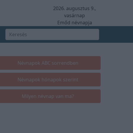
2026. augusztus 9.,
vasárnap
Emőd névnapja
Névnapok ABC sorrendben
Névnapok hónapok szerint
Milyen névnap van ma?