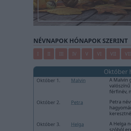
NÉVNAPOK HÓNAPOK SZERINT
I
II
III
IV
V
VI
VII
VII
Október 
A Malvin 
Október 1.
Malvin
valószínű
férfinév,
ritka név
Petra név
Október 2.
Petra
leggyakor
hagyományos napt
keresztnév
kőszikla,
A Helga n
Október 3.
Helga
Péter. Petra név gyakorisága és becézése Az 1990-es években
szóból er