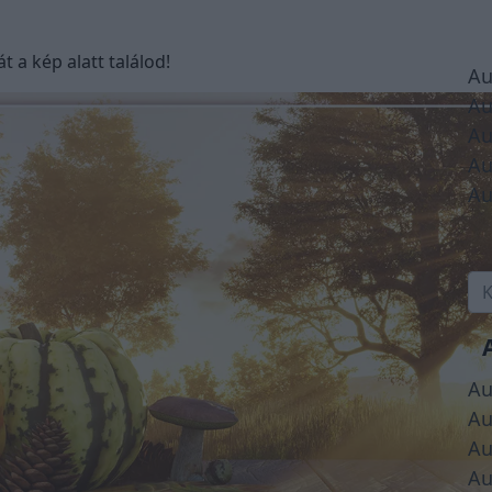
 a kép alatt találod!
Au
Au
Au
Au
Au
Au
Au
Au
Au