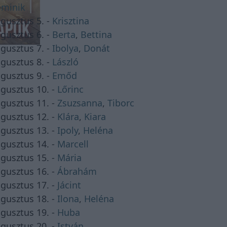
minik
gusztus 5. -
Krisztina
gusztus 6. -
Berta
,
Bettina
gusztus 7. -
Ibolya
,
Donát
gusztus 8. -
László
gusztus 9. -
Emőd
gusztus 10. -
Lőrinc
gusztus 11. -
Zsuzsanna
,
Tiborc
gusztus 12. -
Klára
,
Kiara
gusztus 13. -
Ipoly
,
Heléna
gusztus 14. -
Marcell
gusztus 15. -
Mária
gusztus 16. -
Ábrahám
gusztus 17. -
Jácint
gusztus 18. -
Ilona
,
Heléna
gusztus 19. -
Huba
gusztus 20. -
István