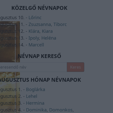
KÖZELGŐ NÉVNAPOK
gusztus 10. -
Lőrinc
gusztus 11. -
Zsuzsanna
,
Tiborc
gusztus 12. -
Klára
,
Kiara
gusztus 13. -
Ipoly
,
Heléna
gusztus 14. -
Marcell
NÉVNAP KERESŐ
Keres
AUGUSZTUS HÓNAP NÉVNAPOK
gusztus 1. -
Boglárka
gusztus 2. -
Lehel
gusztus 3. -
Hermina
gusztus 4. -
Dominika
,
Domonkos
,